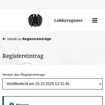
Direk
zum
Men
Lobbyregister
Inhal
öffne
Sie
zurück zu:
Registereinträge
befinden
sich
Registereintrag
hier:
Version des Registereintrags
Hinweis