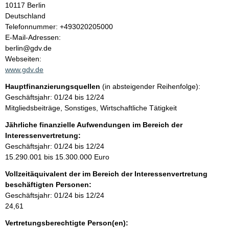
10117
Berlin
a
Deutschland
K
Telefonnummer: +493020205000
l
o
E-Mail-Adressen:
n
berlin@gdv.de
t
t
Webseiten:
a
www.gdv.de
k
Hauptfinanzierungsquellen
(in absteigender Reihenfolge):
t
Geschäftsjahr: 01/24 bis 12/24
i
Mitgliedsbeiträge, Sonstiges, Wirtschaftliche Tätigkeit
n
f
Jährliche finanzielle Aufwendungen im Bereich der
o
Interessenvertretung:
r
Geschäftsjahr: 01/24 bis 12/24
m
15.290.001 bis 15.300.000 Euro
a
Vollzeitäquivalent der im Bereich der Interessenvertretung
t
beschäftigten Personen:
i
Geschäftsjahr: 01/24 bis 12/24
o
24,61
n
e
Vertretungsberechtigte Person(en):