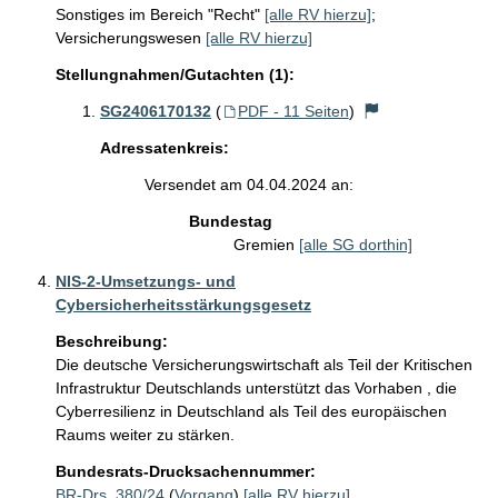
Sonstiges im Bereich "Recht"
[alle RV hierzu]
;
Versicherungswesen
[alle RV hierzu]
Stellungnahmen/Gutachten (1):
SG2406170132
(
PDF - 11 Seiten
)
Adressatenkreis:
Versendet am 04.04.2024 an:
Bundestag
Gremien
[alle SG dorthin]
NIS-2-Umsetzungs- und
Cybersicherheitsstärkungsgesetz
Beschreibung:
Die deutsche Versicherungswirtschaft als Teil der Kritischen 
Infrastruktur Deutschlands unterstützt das Vorhaben , die 
Cyberresilienz in Deutschland als Teil des europäischen 
Bundesrats-Drucksachennummer:
BR-Drs. 380/24
(
Vorgang
)
[alle RV hierzu]