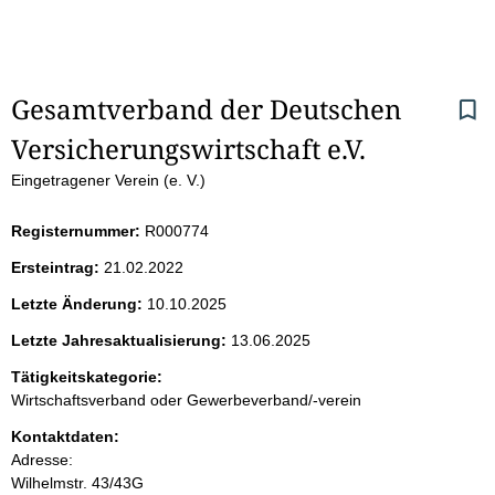
S
Gesamtverband der Deutschen 
Versicherungswirtschaft e.V.
e
Eingetragener Verein (e. V.)
i
Registernummer:
R000774
t
Ersteintrag:
21.02.2022
e
Letzte Änderung:
10.10.2025
n
Letzte Jahresaktualisierung:
13.06.2025
i
Tätigkeitskategorie:
Wirtschaftsverband oder Gewerbeverband/-verein
n
Kontaktdaten:
Adresse:
h
Wilhelmstr.
43/43G