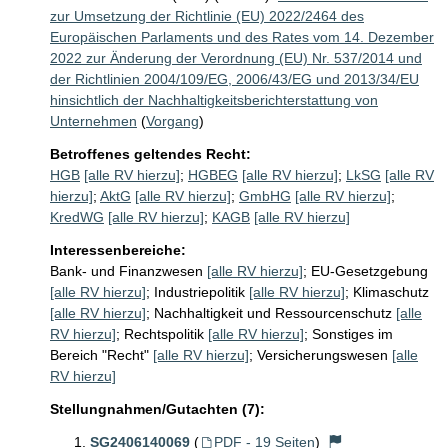
zur Umsetzung der Richtlinie (EU) 2022/2464 des
Europäischen Parlaments und des Rates vom 14. Dezember
2022 zur Änderung der Verordnung (EU) Nr. 537/2014 und
der Richtlinien 2004/109/EG, 2006/43/EG und 2013/34/EU
hinsichtlich der Nachhaltigkeitsberichterstattung von
Unternehmen
(
Vorgang
)
Betroffenes geltendes Recht:
HGB
[alle RV hierzu]
;
HGBEG
[alle RV hierzu]
;
LkSG
[alle RV
hierzu]
;
AktG
[alle RV hierzu]
;
GmbHG
[alle RV hierzu]
;
KredWG
[alle RV hierzu]
;
KAGB
[alle RV hierzu]
Interessenbereiche:
Bank- und Finanzwesen
[alle RV hierzu]
;
EU-Gesetzgebung
[alle RV hierzu]
;
Industriepolitik
[alle RV hierzu]
;
Klimaschutz
[alle RV hierzu]
;
Nachhaltigkeit und Ressourcenschutz
[alle
RV hierzu]
;
Rechtspolitik
[alle RV hierzu]
;
Sonstiges im
Bereich "Recht"
[alle RV hierzu]
;
Versicherungswesen
[alle
RV hierzu]
Stellungnahmen/Gutachten (7):
SG2406140069
(
PDF - 19 Seiten
)