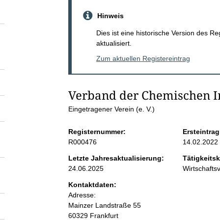
S
Hinweis
e
Dies ist eine historische Version des R
aktualisiert.
i
Zum aktuellen Registereintrag
t
Verband der Chemischen In
e
Eingetragener Verein (e. V.)
n
Registernummer:
Ersteintrag
R000476
14.02.2022
i
Letzte Jahresaktualisierung:
Tätigkeitsk
24.06.2025
Wirtschaft
n
Kontaktdaten:
Adresse:
h
Mainzer Landstraße
55
60329
Frankfurt