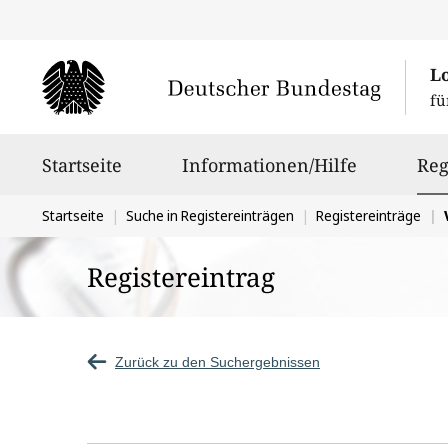
L
fü
Hauptnavigation
Startseite
Informationen/Hilfe
Reg
Sie
Startseite
Suche in Registereinträgen
Registereinträge
befinden
Registereintrag
sich
hier:
Zurück zu den Suchergebnissen