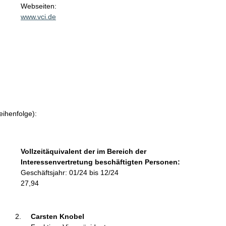
t
Webseiten:
a
www.vci.de
k
t
i
n
f
o
r
m
a
eihenfolge):
t
i
o
Vollzeitäquivalent der im Bereich der
n
Interessenvertretung beschäftigten Personen:
e
Geschäftsjahr: 01/24 bis 12/24
n
27,94
:
Carsten Knobel 