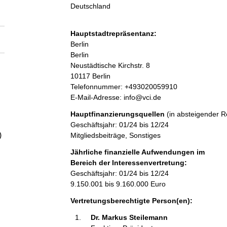
a
Deutschland
l
Hauptstadtrepräsentanz:
A
Berlin
t
d
Berlin
r
Neustädtische Kirchstr.
8
e
10117
Berlin
s
K
Telefonnummer: +493020059910
s
o
E-Mail-Adresse: info@vci.de
e
n
Hauptfinanzierungsquellen
(in absteigender R
t
Geschäftsjahr: 01/24 bis 12/24
a
)
Mitgliedsbeiträge, Sonstiges
k
t
Jährliche finanzielle Aufwendungen im
i
Bereich der Interessenvertretung:
n
Geschäftsjahr: 01/24 bis 12/24
f
9.150.001 bis 9.160.000 Euro
o
Vertretungsberechtigte Person(en):
r
m
Dr. Markus Steilemann 
a