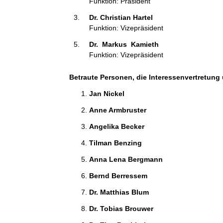
Funktion: Präsident
t
Dr. Christian Hartel 
i
Funktion: Vizepräsident
o
n
Dr.  Markus  Kamieth 
e
Funktion: Vizepräsident
n
:
Betraute Personen, die Interessenvertretung
Jan Nickel 
Anne Armbruster 
Angelika Becker 
Tilman Benzing 
Anna Lena Bergmann 
Bernd Berressem 
Dr. Matthias Blum 
Dr. Tobias Brouwer 