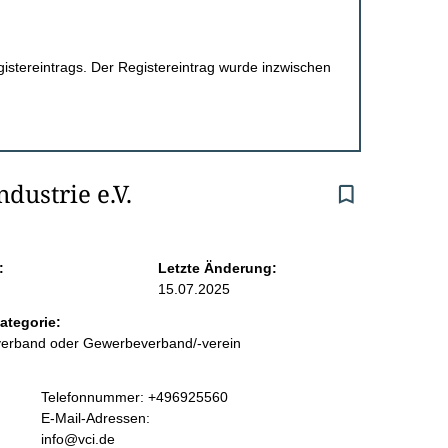
egistereintrags. Der Registereintrag wurde inzwischen
dustrie e.V.
:
Letzte Änderung:
15.07.2025
ategorie:
sverband oder Gewerbeverband/-verein
K
Telefonnummer: +496925560
o
E-Mail-Adressen:
n
info@vci.de