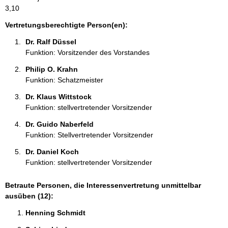
a
3,10
t
i
Vertretungsberechtigte Person(en):
o
Dr. Ralf Düssel 
n
Funktion: Vorsitzender des Vorstandes
e
n
Philip O. Krahn 
:
Funktion: Schatzmeister
Dr. Klaus Wittstock 
Funktion: stellvertretender Vorsitzender
Dr. Guido Naberfeld 
Funktion: Stellvertretender Vorsitzender
Dr. Daniel Koch 
Funktion: stellvertretender Vorsitzender
Betraute Personen, die Interessenvertretung unmittelbar
ausüben (12):
Henning Schmidt 