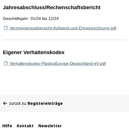
Jahresabschluss/Rechenschaftsbericht
Geschäftsjahr: 01/24 bis 12/24
Vermoegensuebersicht-Aufwand-und-Ertragsrechnung.pdf
Eigener Verhaltenskodex
Verhaltenskodex-PlasticsEurope-Deutschland-eV.pdf
Sie
zurück zu:
Registereinträge
befinden
sich
hier:
Interne
Hilfe
Kontakt
Newsletter