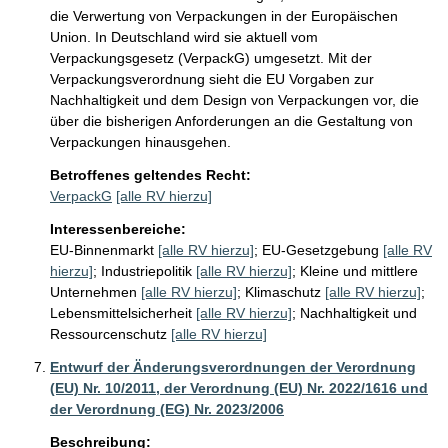
die Verwertung von Verpackungen in der Europäischen 
Union. In Deutschland wird sie aktuell vom 
Verpackungsgesetz (VerpackG) umgesetzt. Mit der 
Verpackungsverordnung sieht die EU Vorgaben zur 
Nachhaltigkeit und dem Design von Verpackungen vor, die 
über die bisherigen Anforderungen an die Gestaltung von 
Verpackungen hinausgehen.
Betroffenes geltendes Recht:
VerpackG
[alle RV hierzu]
Interessenbereiche:
EU-Binnenmarkt
[alle RV hierzu]
;
EU-Gesetzgebung
[alle RV
hierzu]
;
Industriepolitik
[alle RV hierzu]
;
Kleine und mittlere
Unternehmen
[alle RV hierzu]
;
Klimaschutz
[alle RV hierzu]
;
Lebensmittelsicherheit
[alle RV hierzu]
;
Nachhaltigkeit und
Ressourcenschutz
[alle RV hierzu]
Entwurf der Änderungsverordnungen der Verordnung
(EU) Nr. 10/2011, der Verordnung (EU) Nr. 2022/1616 und
der Verordnung (EG) Nr. 2023/2006
Beschreibung: