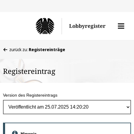
Direk
zum
Men
Lobbyregister
Inhal
öffne
Sie
zurück zu:
Registereinträge
befinden
sich
Registereintrag
hier:
Version des Registereintrags
Hinweis