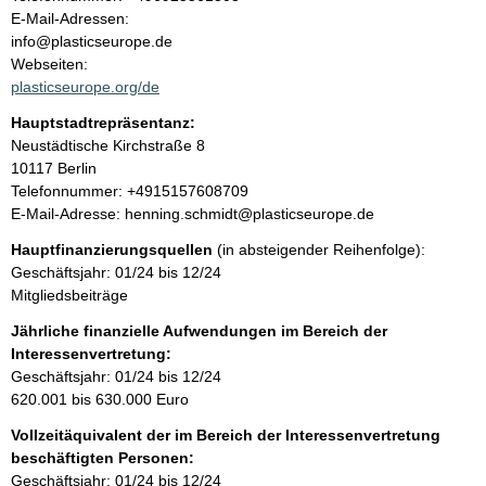
a
o
E-Mail-Adressen:
n
info@plasticseurope.de
l
t
Webseiten:
a
plasticseurope.org/de
t
k
Hauptstadtrepräsentanz:
t
A
Neustädtische Kirchstraße
8
i
d
10117
Berlin
n
r
K
Telefonnummer: +4915157608709
f
e
o
E-Mail-Adresse: henning.schmidt@plasticseurope.de
o
s
n
r
Hauptfinanzierungsquellen
(in absteigender Reihenfolge):
s
t
m
Geschäftsjahr: 01/24 bis 12/24
e
a
a
Mitgliedsbeiträge
k
t
t
Jährliche finanzielle Aufwendungen im Bereich der
i
i
Interessenvertretung:
o
n
Geschäftsjahr: 01/24 bis 12/24
n
f
620.001 bis 630.000 Euro
e
o
n
Vollzeitäquivalent der im Bereich der Interessenvertretung
r
:
beschäftigten Personen:
m
Geschäftsjahr: 01/24 bis 12/24