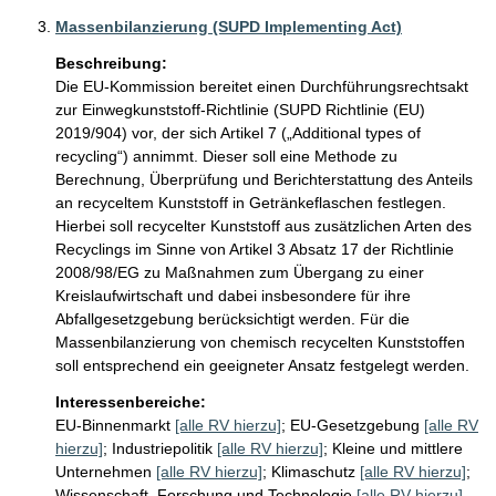
Massenbilanzierung (SUPD Implementing Act)
Beschreibung:
Die EU-Kommission bereitet einen Durchführungsrechtsakt 
zur Einwegkunststoff-Richtlinie (SUPD Richtlinie (EU) 
2019/904) vor, der sich Artikel 7 („Additional types of 
recycling“) annimmt. Dieser soll eine Methode zu 
Berechnung, Überprüfung und Berichterstattung des Anteils 
an recyceltem Kunststoff in Getränkeflaschen festlegen. 
Hierbei soll recycelter Kunststoff aus zusätzlichen Arten des 
Recyclings im Sinne von Artikel 3 Absatz 17 der Richtlinie 
2008/98/EG zu Maßnahmen zum Übergang zu einer 
Kreislaufwirtschaft und dabei insbesondere für ihre 
Abfallgesetzgebung berücksichtigt werden. Für die 
Massenbilanzierung von chemisch recycelten Kunststoffen 
soll entsprechend ein geeigneter Ansatz festgelegt werden.
Interessenbereiche:
EU-Binnenmarkt
[alle RV hierzu]
;
EU-Gesetzgebung
[alle RV
hierzu]
;
Industriepolitik
[alle RV hierzu]
;
Kleine und mittlere
Unternehmen
[alle RV hierzu]
;
Klimaschutz
[alle RV hierzu]
;
Wissenschaft, Forschung und Technologie
[alle RV hierzu]