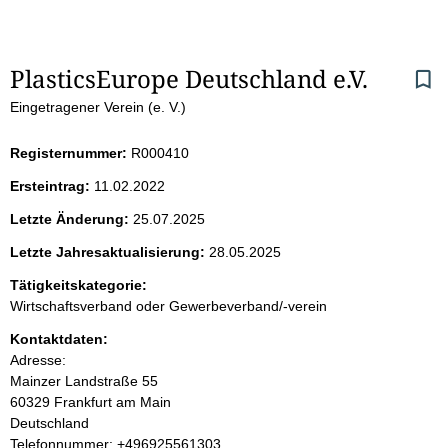
S
PlasticsEurope Deutschland e.V. 
Eingetragener Verein (e. V.)
e
i
Registernummer:
R000410
Ersteintrag:
11.02.2022
t
Letzte Änderung:
25.07.2025
e
Letzte Jahresaktualisierung:
28.05.2025
n
Tätigkeitskategorie:
Wirtschaftsverband oder Gewerbeverband/-verein
i
Kontaktdaten:
Adresse:
n
Mainzer Landstraße
55
60329
Frankfurt am Main
h
Deutschland
K
Telefonnummer: +496925561303