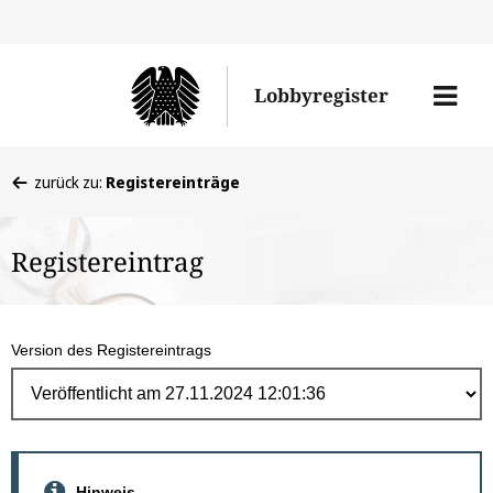
Direk
zum
Men
Lobbyregister
Inhal
öffne
Sie
zurück zu:
Registereinträge
befinden
sich
Registereintrag
hier:
Version des Registereintrags
Hinweis