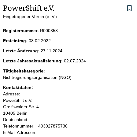
S
PowerShift e.V.
Eingetragener Verein (e. V.)
e
i
Registernummer:
R000353
Ersteintrag:
08.02.2022
t
Letzte Änderung:
27.11.2024
e
Letzte Jahresaktualisierung:
02.07.2024
n
Tätigkeitskategorie:
Nichtregierungsorganisation (NGO)
i
Kontaktdaten:
Adresse:
n
PowerShift e.V.
Greifswalder Str.
4
h
10405
Berlin
Deutschland
a
K
Telefonnummer: +493027875736
o
E-Mail-Adressen:
l