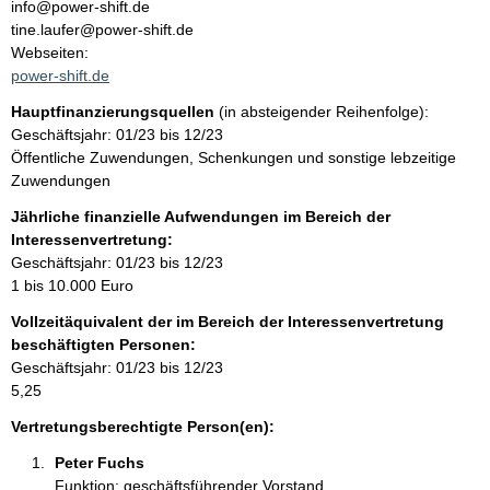
n
info@power-shift.de
t
tine.laufer@power-shift.de
t
a
Webseiten:
k
power-shift.de
t
Hauptfinanzierungsquellen
(in absteigender Reihenfolge):
i
Geschäftsjahr: 01/23 bis 12/23
n
Öffentliche Zuwendungen, Schenkungen und sonstige lebzeitige
f
Zuwendungen
o
r
Jährliche finanzielle Aufwendungen im Bereich der
m
Interessenvertretung:
a
Geschäftsjahr: 01/23 bis 12/23
t
1 bis 10.000 Euro
i
Vollzeitäquivalent der im Bereich der Interessenvertretung
o
beschäftigten Personen:
n
Geschäftsjahr: 01/23 bis 12/23
e
5,25
n
:
Vertretungsberechtigte Person(en):
Peter Fuchs 
Funktion: geschäftsführender Vorstand