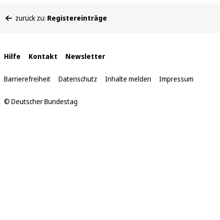
Sie
zurück zu:
Registereinträge
befinden
sich
hier:
Interne
Hilfe
Kontakt
Newsletter
Links
Barrierefreiheit
Datenschutz
Inhalte melden
Impressum
© Deutscher Bundestag