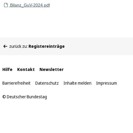
Bilanz_GuV-2024.pdf
Sie
zurück zu:
Registereinträge
befinden
sich
hier:
Interne
Hilfe
Kontakt
Newsletter
Links
Barrierefreiheit
Datenschutz
Inhalte melden
Impressum
© Deutscher Bundestag