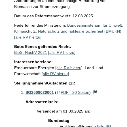
Anforderungen an eine nachhaltige Herstellung von
Biomasse zur Stromerzeugung
Datum des Referentenentwurfs: 12.08.2025
Federführendes Ministerium:
Bundesministerium für Umwelt,
Klimaschutz, Naturschutz und nukleare Sicherheit (BMUKN)
[alle RV hierzu]
Betroffenes geltendes Recht:
BioSt-NachV 2021
[alle RV hierzu]
Interessenbereiche:
Erneuerbare Energien
[alle RV hierzu]
;
Land- und
Forstwirtschaft
[alle RV hierzu]
Stellungnahmen/Gutachten (1):
SG2509020001
(
PDF - 20 Seiten
)
Adressatenkreis:
Versendet am 01.09.2025 an:
Bundestag
Fraktionen/Gruppen
[alle SG