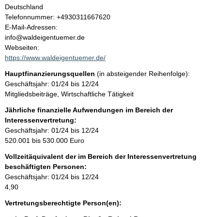
l
Deutschland
K
Telefonnummer: +4930311667620
t
o
E-Mail-Adressen:
n
info@waldeigentuemer.de
t
Webseiten:
a
https://www.waldeigentuemer.de/
k
Hauptfinanzierungsquellen
(in absteigender Reihenfolge):
t
Geschäftsjahr: 01/24 bis 12/24
i
Mitgliedsbeiträge, Wirtschaftliche Tätigkeit
n
f
Jährliche finanzielle Aufwendungen im Bereich der
o
Interessenvertretung:
r
Geschäftsjahr: 01/24 bis 12/24
m
520.001 bis 530.000 Euro
a
Vollzeitäquivalent der im Bereich der Interessenvertretung
t
beschäftigten Personen:
i
Geschäftsjahr: 01/24 bis 12/24
o
4,90
n
e
Vertretungsberechtigte Person(en):
n