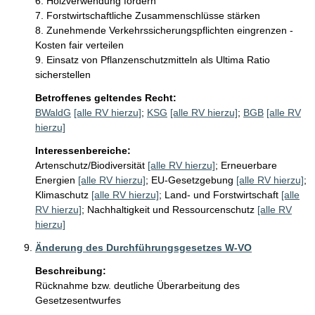
6. Holzverwendung fördern

7. Forstwirtschaftliche Zusammenschlüsse stärken

8. Zunehmende Verkehrssicherungspflichten eingrenzen - 
Kosten fair verteilen

9. Einsatz von Pflanzenschutzmitteln als Ultima Ratio 
sicherstellen
Betroffenes geltendes Recht:
BWaldG
[alle RV hierzu]
;
KSG
[alle RV hierzu]
;
BGB
[alle RV
hierzu]
Interessenbereiche:
Artenschutz/Biodiversität
[alle RV hierzu]
;
Erneuerbare
Energien
[alle RV hierzu]
;
EU-Gesetzgebung
[alle RV hierzu]
;
Klimaschutz
[alle RV hierzu]
;
Land- und Forstwirtschaft
[alle
RV hierzu]
;
Nachhaltigkeit und Ressourcenschutz
[alle RV
hierzu]
Änderung des Durchführungsgesetzes W-VO
Beschreibung:
Rücknahme bzw. deutliche Überarbeitung des 
Gesetzesentwurfes