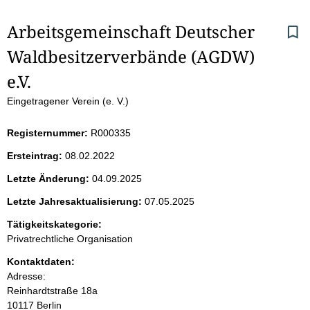
S
Arbeitsgemeinschaft Deutscher 
Waldbesitzerverbände (AGDW) 
e
e.V.
i
Eingetragener Verein (e. V.)
t
Registernummer:
R000335
e
Ersteintrag:
08.02.2022
n
Letzte Änderung:
04.09.2025
i
Letzte Jahresaktualisierung:
07.05.2025
Tätigkeitskategorie:
n
Privatrechtliche Organisation
h
Kontaktdaten:
Adresse:
a
Reinhardtstraße
18a
10117
Berlin