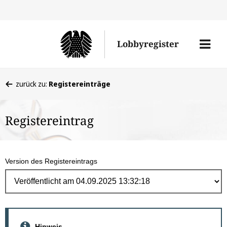
Direk
zum
Men
Lobbyregister
Inhal
öffne
Sie
zurück zu:
Registereinträge
befinden
sich
Registereintrag
hier:
Version des Registereintrags
Hinweis