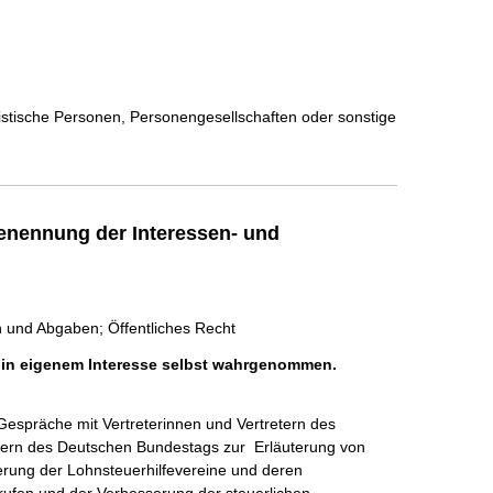
ristische Personen, Personengesellschaften oder sonstige
enennung der Interessen- und
rn und Abgaben; Öffentliches Recht
h in eigenem Interesse selbst wahrgenommen.
spräche mit Vertreterinnen und Vertretern des 
dern des Deutschen Bundestags zur  Erläuterung von 
erung der Lohnsteuerhilfevereine und deren 
rufen und der Verbesserung der steuerlichen 