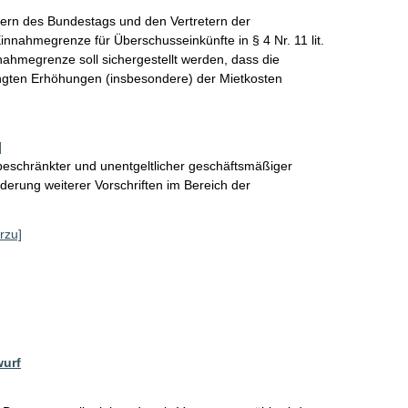
dern des Bundestags und den Vertretern der 
nnahmegrenze für Überschusseinkünfte in § 4 Nr. 11 lit. 
ahmegrenze soll sichergestellt werden, dass die 
ingten Erhöhungen (insbesondere) der Mietkosten 
]
eschränkter und unentgeltlicher geschäftsmäßiger
derung weiterer Vorschriften im Bereich der
rzu]
wurf