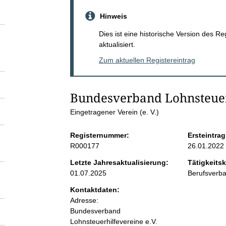
S
Hinweis
e
Dies ist eine historische Version des R
aktualisiert.
i
Zum aktuellen Registereintrag
t
Bundesverband Lohnsteuerh
e
Eingetragener Verein (e. V.)
n
Registernummer:
Ersteintrag
R000177
26.01.2022
i
Letzte Jahresaktualisierung:
Tätigkeitsk
01.07.2025
Berufsverb
n
Kontaktdaten:
Adresse:
h
Bundesverband
Lohnsteuerhilfevereine e.V.