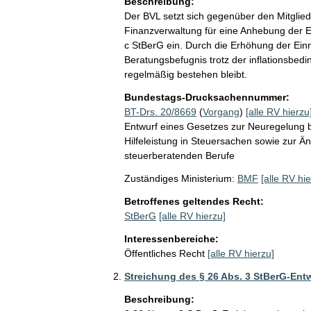
Beschreibung:
Der BVL setzt sich gegenüber den Mitglie
Finanzverwaltung für eine Anhebung der Ei
c StBerG ein. Durch die Erhöhung der Einn
Beratungsbefugnis trotz der inflationsbed
regelmäßig bestehen bleibt. 
Bundestags-Drucksachennummer:
BT-Drs. 20/8669
(
Vorgang
)
[alle RV hierzu
Entwurf eines Gesetzes zur Neuregelung b
Hilfeleistung in Steuersachen sowie zur Än
steuerberatenden Berufe
Zuständiges Ministerium:
BMF
[alle RV hie
Betroffenes geltendes Recht:
StBerG
[alle RV hierzu]
Interessenbereiche:
Öffentliches Recht
[alle RV hierzu]
Streichung des § 26 Abs. 3 StBerG-Ent
Beschreibung: