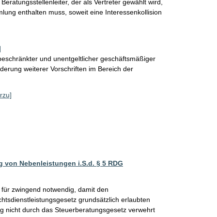
Beratungsstellenleiter, der als Vertreter gewählt wird, 
lung enthalten muss, soweit eine Interessenkollision 
]
eschränkter und unentgeltlicher geschäftsmäßiger
derung weiterer Vorschriften im Bereich der
rzu]
ng von Nebenleistungen i.S.d. § 5 RDG
g für zwingend notwendig, damit den 
tsdienstleistungsgesetz grundsätzlich erlaubten 
g nicht durch das Steuerberatungsgesetz verwehrt 