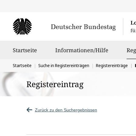
L
fü
Hauptnavigation
Startseite
Informationen/Hilfe
Reg
Sie
Startseite
Suche in Registereinträgen
Registereinträge
befinden
Registereintrag
sich
hier:
Zurück zu den Suchergebnissen