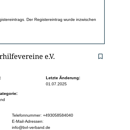
egistereintrags. Der Registereintrag wurde inzwischen
ilfevereine e.V.
:
Letzte Änderung:
01.07.2025
ategorie:
and
K
Telefonnummer: +493058584040
o
E-Mail-Adressen:
n
info@bvl-verband.de