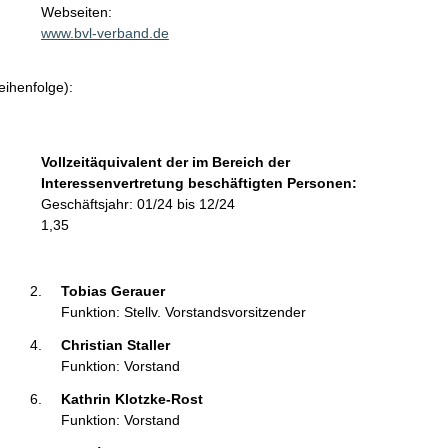
t
Webseiten:
a
www.bvl-verband.de
k
t
eihenfolge):
i
n
f
o
Vollzeitäquivalent der im Bereich der
r
Interessenvertretung beschäftigten Personen:
m
Geschäftsjahr: 01/24 bis 12/24
a
1,35
t
i
o
Tobias Gerauer 
n
Funktion: Stellv. Vorstandsvorsitzender
e
Christian Staller 
n
Funktion: Vorstand
:
Kathrin Klotzke-Rost 
Funktion: Vorstand