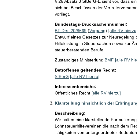
§ 26 Absatz 3 StBerG-E sieht vor, dass ein 
sich bei Beschlüssen der Vertreterversamm
vorliegt.
Bundestags-Drucksachennummer:
BT-Drs. 20/8669
(
Vorgang
)
[alle RV hierzu
Entwurf eines Gesetzes zur Neuregelung b
Hilfeleistung in Steuersachen sowie zur Än
steuerberatenden Berufe
Zuständiges Ministerium:
BMF
[alle RV hie
Betroffenes geltendes Recht:
StBerG
[alle RV hierzu]
Interessenbereiche:
Öffentliches Recht
[alle RV hierzu]
Klarstellung hinsichtlich der Erbringu
Beschreibung:
Wir halten eine klarstellende Formulierun
Lohnsteuerhilfevereinen die nach dem Rech
Tätigkeiten von untergeordneter Bedeutun