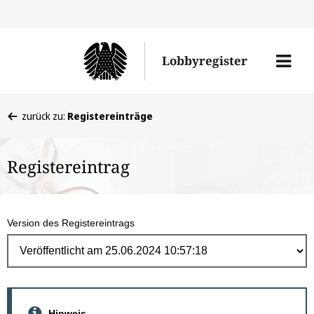
Direk
zum
Men
Lobbyregister
Inhal
öffne
Sie
zurück zu:
Registereinträge
befinden
sich
Registereintrag
hier:
Version des Registereintrags
Hinweis