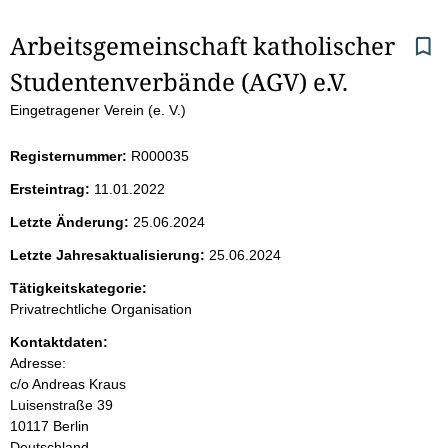
S
Arbeitsgemeinschaft katholischer 
Studentenverbände (AGV) e.V.
e
Eingetragener Verein (e. V.)
i
Registernummer:
R000035
t
Ersteintrag:
11.01.2022
e
Letzte Änderung:
25.06.2024
n
Letzte Jahresaktualisierung:
25.06.2024
i
Tätigkeitskategorie:
Privatrechtliche Organisation
n
Kontaktdaten:
Adresse:
h
c/o Andreas Kraus
Luisenstraße
39
a
10117
Berlin
Deutschland