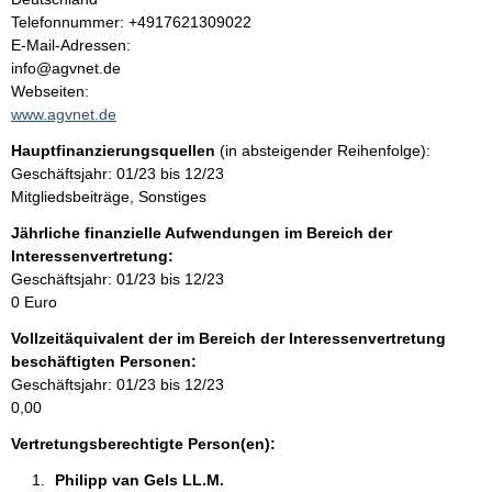
l
K
Telefonnummer: +4917621309022
o
E-Mail-Adressen:
t
n
info@agvnet.de
t
Webseiten:
a
www.agvnet.de
k
Hauptfinanzierungsquellen
(in absteigender Reihenfolge):
t
Geschäftsjahr: 01/23 bis 12/23
i
Mitgliedsbeiträge, Sonstiges
n
f
Jährliche finanzielle Aufwendungen im Bereich der
o
Interessenvertretung:
r
Geschäftsjahr: 01/23 bis 12/23
m
0 Euro
a
Vollzeitäquivalent der im Bereich der Interessenvertretung
t
beschäftigten Personen:
i
Geschäftsjahr: 01/23 bis 12/23
o
0,00
n
e
Vertretungsberechtigte Person(en):
n
Philipp van Gels LL.M. 
: