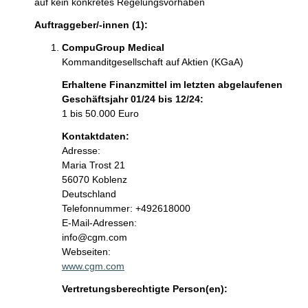
auf kein konkretes Regelungsvorhaben
Auftraggeber/-innen (1):
CompuGroup Medical
Kommanditgesellschaft auf Aktien (KGaA)
Erhaltene Finanzmittel im letzten abgelaufenen
Geschäftsjahr 01/24 bis 12/24:
1 bis 50.000 Euro
Kontaktdaten:
Adresse:
Maria Trost
21
56070
Koblenz
Deutschland
K
Telefonnummer: +492618000
o
E-Mail-Adressen:
n
info@cgm.com
t
Webseiten:
a
www.cgm.com
k
Vertretungsberechtigte Person(en):
t