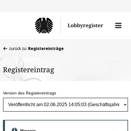
Direk
zum
Men
Lobbyregister
Inhal
öffne
Sie
zurück zu:
Registereinträge
befinden
sich
Registereintrag
hier:
Version des Registereintrags
Hinweis