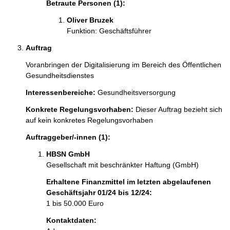
Betraute Personen (1):
a
t
Oliver Bruzek 
i
Funktion: Geschäftsführer
o
n
Auftrag
e
Voranbringen der Digitalisierung im Bereich des Öffentlichen 
n
Gesundheitsdienstes
:
Interessenbereiche:
Gesundheitsversorgung
Konkrete Regelungsvorhaben:
Dieser Auftrag bezieht sich
auf kein konkretes Regelungsvorhaben
Auftraggeber/-innen (1):
HBSN GmbH
Gesellschaft mit beschränkter Haftung (GmbH)
Erhaltene Finanzmittel im letzten abgelaufenen
Geschäftsjahr 01/24 bis 12/24:
1 bis 50.000 Euro
Kontaktdaten: