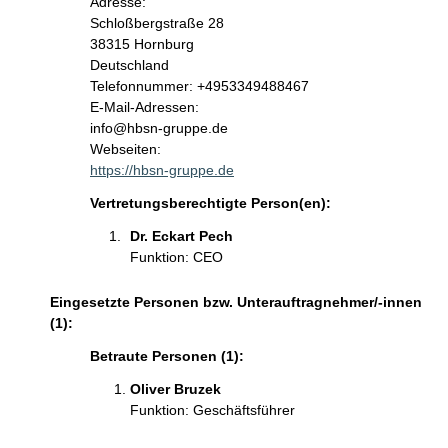
Adresse:
Schloßbergstraße
28
38315
Hornburg
Deutschland
K
Telefonnummer: +4953349488467
o
E-Mail-Adressen:
n
info@hbsn-gruppe.de
t
Webseiten:
a
https://hbsn-gruppe.de
k
Vertretungsberechtigte Person(en):
t
i
Dr. Eckart Pech 
n
Funktion: CEO
f
o
Eingesetzte Personen bzw. Unterauftragnehmer/-innen
r
(1):
m
Betraute Personen (1):
a
t
Oliver Bruzek 
i
Funktion: Geschäftsführer
o
n