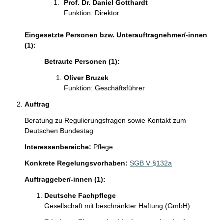
i
Prof. Dr. Daniel Gotthardt 
n
Funktion: Direktor
f
o
Eingesetzte Personen bzw. Unterauftragnehmer/-innen
r
(1):
m
Betraute Personen (1):
a
t
Oliver Bruzek 
i
Funktion: Geschäftsführer
o
n
Auftrag
e
Beratung zu Regulierungsfragen sowie Kontakt zum 
n
Deutschen Bundestag
:
Interessenbereiche:
Pflege
Konkrete Regelungsvorhaben:
SGB V §132a
Auftraggeber/-innen (1):
Deutsche Fachpflege
Gesellschaft mit beschränkter Haftung (GmbH)