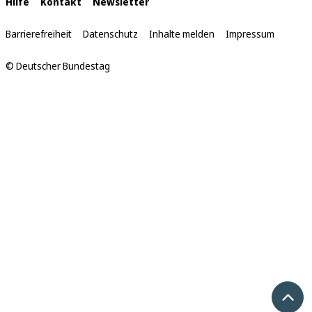
Interne
Hilfe
Kontakt
Newsletter
Links
Barrierefreiheit
Datenschutz
Inhalte melden
Impressum
© Deutscher Bundestag
Nach