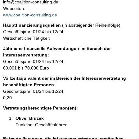
n
info@coalition-consulting.de
t
Webseiten:
t
a
www.coalition-consulting.de
k
Hauptfinanzierungsquellen
(in absteigender Reihenfolge):
t
Geschäftsjahr: 01/24 bis 12/24
i
Wirtschaftliche Tätigkeit
n
f
Jährliche finanzielle Aufwendungen im Bereich der
o
Interessenvertretung:
r
Geschäftsjahr: 01/24 bis 12/24
m
60.001 bis 70.000 Euro
a
Vollzeitäquivalent der im Bereich der Interessenvertretung
t
beschäftigten Personen:
i
Geschäftsjahr: 01/24 bis 12/24
o
0,20
n
e
Vertretungsberechtigte Person(en):
n
Oliver Bruzek 
:
Funktion: Geschäftsführer
Betraute Personen, die Interessenvertretung unmittelbar