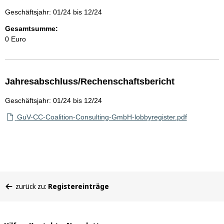
Geschäftsjahr: 01/24 bis 12/24
Gesamtsumme:
0 Euro
Jahresabschluss/Rechenschaftsbericht
Geschäftsjahr: 01/24 bis 12/24
GuV-CC-Coalition-Consulting-GmbH-lobbyregister.pdf
Sie
zurück zu:
Registereinträge
befinden
sich
hier: