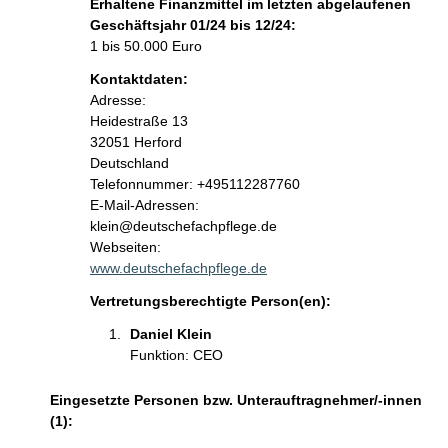
Erhaltene Finanzmittel im letzten abgelaufenen
Geschäftsjahr 01/24 bis 12/24:
1 bis 50.000 Euro
Kontaktdaten:
Adresse:
Heidestraße
13
32051
Herford
Deutschland
K
Telefonnummer: +495112287760
o
E-Mail-Adressen:
n
klein@deutschefachpflege.de
t
Webseiten:
a
www.deutschefachpflege.de
k
Vertretungsberechtigte Person(en):
t
i
Daniel Klein 
n
Funktion: CEO
f
o
Eingesetzte Personen bzw. Unterauftragnehmer/-innen
r
(1):
m