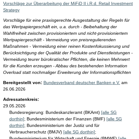
Vorschläge zur Überarbeitung der MiFiD II i.R.d. Retail Investment
Strategy
Vorschläge für eine praxisgerechte Ausgestaltung der Regeln für
das Wertpapiergeschäft ein, u.a. durch - Beibehaltung der
Wahlfreiheit zwischen provisioniertem und nicht-provisioniertem
Wertpapiergeschäft - Vermeidung von preisregulierenden
Maßnahmen - Vermeidung einer reinen Kostenfokussierung und
Berücksichtigung der Qualität der Produkte und Dienstleistungen -
Vermeidung teurer bürokratischer Pflichten, die keinen Mehrwert
für die Kunden erzeugen - Abbau des bestehenden Information
Overload statt nochmaliger Erweiterung der Informationspflichten
Bereitgestellt von:
Bundesverband deutscher Banken e.V.
am
26.06.2026
Adressatenkreis:
29.05.2026
Bundesregierung:
Bundeskanzleramt (BKAmt)
[alle SG
dorthin]
;
Bundesministerium der Finanzen (BMF)
[alle SG
dorthin]
;
Bundesministerium der Justiz und für
Verbraucherschutz (BMJV)
[alle SG dorthin]
;
Bundesministerium für Wirtschaft und Energie (BMWE)
[alle