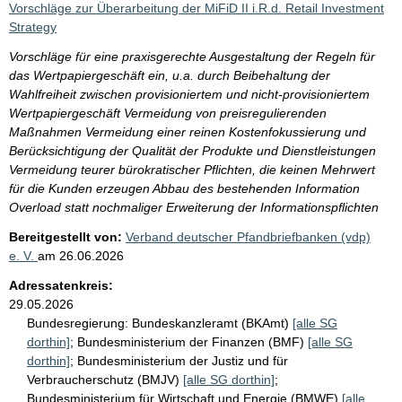
Vorschläge zur Überarbeitung der MiFiD II i.R.d. Retail Investment
Strategy
Vorschläge für eine praxisgerechte Ausgestaltung der Regeln für
das Wertpapiergeschäft ein, u.a. durch Beibehaltung der
Wahlfreiheit zwischen provisioniertem und nicht-provisioniertem
Wertpapiergeschäft Vermeidung von preisregulierenden
Maßnahmen Vermeidung einer reinen Kostenfokussierung und
Berücksichtigung der Qualität der Produkte und Dienstleistungen
Vermeidung teurer bürokratischer Pflichten, die keinen Mehrwert
für die Kunden erzeugen Abbau des bestehenden Information
Overload statt nochmaliger Erweiterung der Informationspflichten
Bereitgestellt von:
Verband deutscher Pfandbriefbanken (vdp)
e. V.
am
26.06.2026
Adressatenkreis:
29.05.2026
Bundesregierung:
Bundeskanzleramt (BKAmt)
[alle SG
dorthin]
;
Bundesministerium der Finanzen (BMF)
[alle SG
dorthin]
;
Bundesministerium der Justiz und für
Verbraucherschutz (BMJV)
[alle SG dorthin]
;
Bundesministerium für Wirtschaft und Energie (BMWE)
[alle