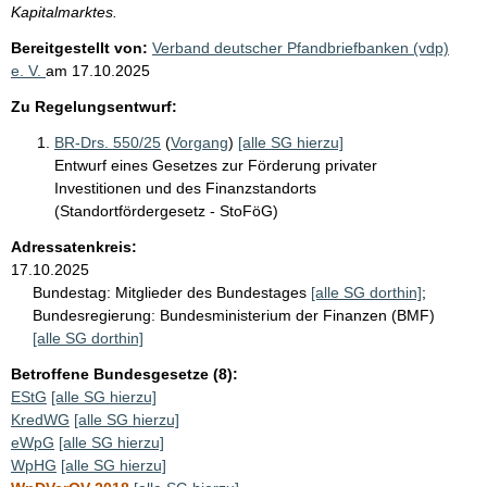
Kapitalmarktes.
Bereitgestellt von:
Verband deutscher Pfandbriefbanken (vdp)
e. V.
am
17.10.2025
Zu Regelungsentwurf:
BR-Drs. 550/25
(
Vorgang
)
[alle SG hierzu]
Entwurf eines Gesetzes zur Förderung privater
Investitionen und des Finanzstandorts
(Standortfördergesetz - StoFöG)
Adressatenkreis:
17.10.2025
Bundestag:
Mitglieder des Bundestages
[alle SG dorthin]
;
Bundesregierung:
Bundesministerium der Finanzen (BMF)
[alle SG dorthin]
Betroffene Bundesgesetze (8):
EStG
[alle SG hierzu]
KredWG
[alle SG hierzu]
eWpG
[alle SG hierzu]
WpHG
[alle SG hierzu]