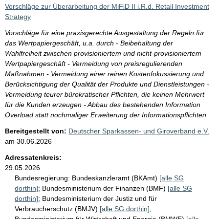
i
Vorschläge zur Überarbeitung der MiFiD II i.R.d. Retail Investment
s
Strategy
s
Vorschläge für eine praxisgerechte Ausgestaltung der Regeln für
e
das Wertpapiergeschäft, u.a. durch - Beibehaltung der
Wahlfreiheit zwischen provisioniertem und nicht-provisioniertem
p
Wertpapiergeschäft - Vermeidung von preisregulierenden
r
Maßnahmen - Vermeidung einer reinen Kostenfokussierung und
o
Berücksichtigung der Qualität der Produkte und Dienstleistungen -
Vermeidung teurer bürokratischer Pflichten, die keinen Mehrwert
S
für die Kunden erzeugen - Abbau des bestehenden Information
e
Overload statt nochmaliger Erweiterung der Informationspflichten
i
Bereitgestellt von:
Deutscher Sparkassen- und Giroverband e.V.
t
am
30.06.2026
e
Adressatenkreis:
29.05.2026
Bundesregierung:
Bundeskanzleramt (BKAmt)
[alle SG
dorthin]
;
Bundesministerium der Finanzen (BMF)
[alle SG
dorthin]
;
Bundesministerium der Justiz und für
Verbraucherschutz (BMJV)
[alle SG dorthin]
;
Bundesministerium für Wirtschaft und Energie (BMWE)
[alle