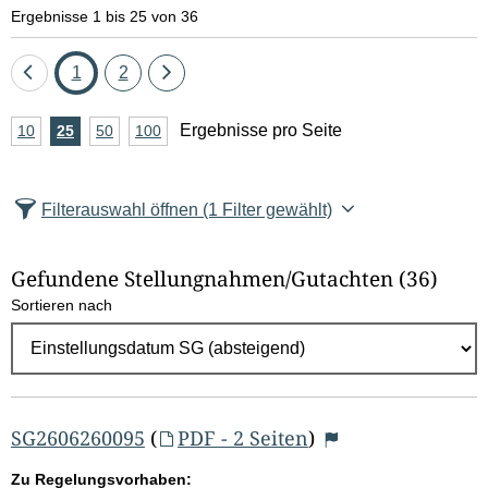
e
Ergebnisse 1 bis 25 von 36
l
Eine
Seite
Seite
Eine
1
2
d
Seite
Seite
A
Ergebnisse pro Seite
10
Ergebnisse
25
Ergebnisse
50
Ergebnisse
100
Ergebnisse
zurück
vor
l
n
pro
pro
pro
pro
Seite
Seite
Seite
Seite
z
ö
Filterauswahl öffnen
(1 Filter gewählt)
a
s
h
Gefundene Stellungnahmen/⁠Gutachten
(36)
c
l
Sortieren nach
E
h
r
e
g
e
n
b
SG2606260095
(
PDF - 2 Seiten
)
n
Zu Regelungsvorhaben: