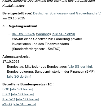
Finanzstandorts Deutschland und Stärkung des europäischen
Kapitalmarktes.
Bereitgestellt von:
Deutscher Sparkassen- und Giroverband e.V.
am
20.10.2025
Zu Regelungsentwurf:
BR-Drs. 550/25
(
Vorgang
)
[alle SG hierzu]
Entwurf eines Gesetzes zur Förderung privater
Investitionen und des Finanzstandorts
(Standortfördergesetz - StoFöG)
Adressatenkreis:
17.10.2025
Bundestag:
Mitglieder des Bundestages
[alle SG dorthin]
;
Bundesregierung:
Bundesministerium der Finanzen (BMF)
[alle SG dorthin]
Betroffene Bundesgesetze (10):
BGB
[alle SG hierzu]
EStG
[alle SG hierzu]
KredWG
[alle SG hierzu]
eWpG
[alle SG hierzu]