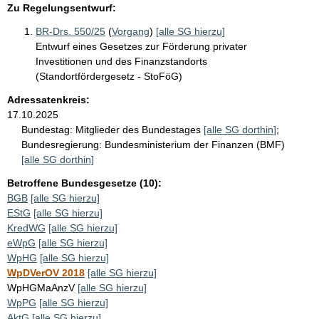
Zu Regelungsentwurf:
BR-Drs. 550/25
(
Vorgang
)
[alle SG hierzu]
Entwurf eines Gesetzes zur Förderung privater
Investitionen und des Finanzstandorts
(Standortfördergesetz - StoFöG)
Adressatenkreis:
17.10.2025
Bundestag:
Mitglieder des Bundestages
[alle SG dorthin]
;
Bundesregierung:
Bundesministerium der Finanzen (BMF)
[alle SG dorthin]
Betroffene Bundesgesetze (10):
BGB
[alle SG hierzu]
EStG
[alle SG hierzu]
KredWG
[alle SG hierzu]
eWpG
[alle SG hierzu]
WpHG
[alle SG hierzu]
WpDVerOV 2018
[alle SG hierzu]
WpHGMaAnzV
[alle SG hierzu]
WpPG
[alle SG hierzu]
AktG
[alle SG hierzu]