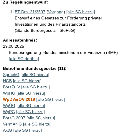
Zu Regelungsentwurf:
BT-Drs. 21/2507
(
Vorgang
)
[alle SG hierzu]
Entwurf eines Gesetzes zur Förderung privater
Investitionen und des Finanzstandorts
(Standortfördergesetz - StoFöG)
Adressatenkreis:
29.08.2025
Bundesregierung:
Bundesministerium der Finanzen (BMF)
[alle SG dorthin]
Betroffene Bundesgesetze (11):
SpruchG
[alle SG hierzu]
HGB
[alle SG hierzu]
BörsZulV
[alle SG hierzu]
WpHG
[alle SG hierzu]
WpDVerOV 2018
[alle SG hierzu]
WpÜG
[alle SG hierzu]
WpPG
[alle SG hierzu]
BörsG 2007
[alle SG hierzu]
VermAnlG
[alle SG hierzu]
AktG
[alle SG hierzu]