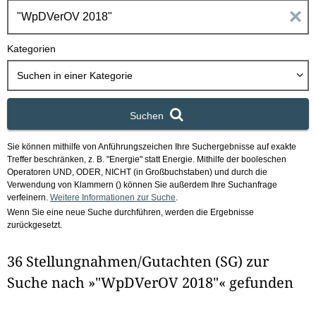
h
E
b
o
i
Kategorien
x
n
Suchen in
einer Kategorie
g
Suchen
a
Sie können mithilfe von Anführungszeichen Ihre Suchergebnisse auf exakte
b
Treffer beschränken, z. B. "Energie" statt Energie.
Mithilfe der booleschen
Operatoren UND, ODER, NICHT (in Großbuchstaben) und durch die
e
Verwendung von Klammern () können Sie außerdem Ihre Suchanfrage
verfeinern.
Weitere Informationen zur Suche
.
Wenn Sie eine neue Suche durchführen, werden die Ergebnisse
n
zurückgesetzt.
i
36 Stellungnahmen/Gutachten (SG) zur
m
Suche nach »"WpDVerOV 2018"« gefunden
F