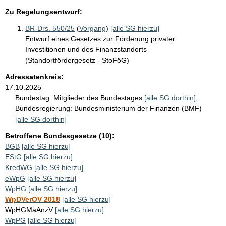
Zu Regelungsentwurf:
BR-Drs. 550/25
(
Vorgang
)
[alle SG hierzu]
Entwurf eines Gesetzes zur Förderung privater
Investitionen und des Finanzstandorts
(Standortfördergesetz - StoFöG)
Adressatenkreis:
17.10.2025
Bundestag:
Mitglieder des Bundestages
[alle SG dorthin]
;
Bundesregierung:
Bundesministerium der Finanzen (BMF)
[alle SG dorthin]
Betroffene Bundesgesetze (10):
BGB
[alle SG hierzu]
EStG
[alle SG hierzu]
KredWG
[alle SG hierzu]
eWpG
[alle SG hierzu]
WpHG
[alle SG hierzu]
WpDVerOV 2018
[alle SG hierzu]
WpHGMaAnzV
[alle SG hierzu]
WpPG
[alle SG hierzu]