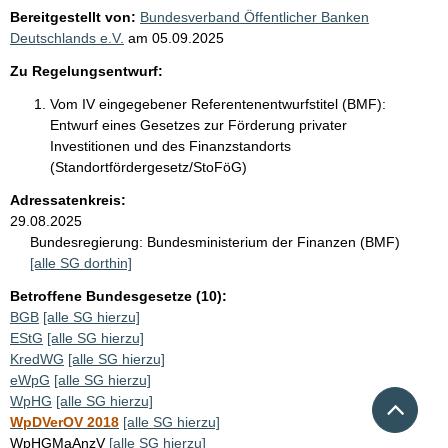
Bereitgestellt von:
Bundesverband Öffentlicher Banken
Deutschlands e.V.
am
05.09.2025
Zu Regelungsentwurf:
Vom IV eingegebener Referentenentwurfstitel (BMF):
Entwurf eines Gesetzes zur Förderung privater
Investitionen und des Finanzstandorts
(Standortfördergesetz/StoFöG)
Adressatenkreis:
29.08.2025
Bundesregierung:
Bundesministerium der Finanzen (BMF)
[alle SG dorthin]
Betroffene Bundesgesetze (10):
BGB
[alle SG hierzu]
EStG
[alle SG hierzu]
KredWG
[alle SG hierzu]
eWpG
[alle SG hierzu]
Nach 
WpHG
[alle SG hierzu]
WpDVerOV 2018
[alle SG hierzu]
WpHGMaAnzV
[alle SG hierzu]