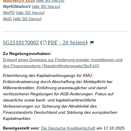
WpDVerOV 2018
[alle SG hierzu]
WpHGMaAnzV
[alle SG hierzu]
WpPG
[alle SG hierzu]
AktG
[alle SG hierzu]
SG2510170002
(
PDF - 20 Seiten
)
Zu Regelungsvorhaben:
Entwurf eines Gesetzes zur Förderung privater Investitionen und
des Finanzstandorts (Standortfördergesetz/StoFöG)
Erleichterung des Kapitalmarktzugangs für KMU,
Entbürokratisierung durch Abschaffung der Meldepflicht bei
Millionenkrediten, Einführung praxistauglicher und damit
rechtssicherer Regelungen für AGB-Änderungen. Fokus auf
steuerliche sowie bank- und kapitalmarktrechtliche
Verbesserungen zur Sicherung der Attraktivität des
Finanzstandorts Deutschland und Stärkung des europäischen
Kapitalmarktes.
Bereitgestellt von:
Die Deutsche Kreditwirtschaft
am
17.10.2025