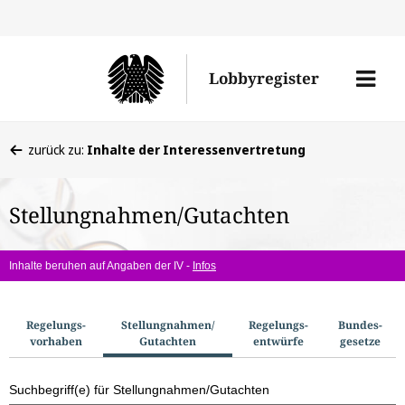
Direkt
Direk
zu
zum
Men
Lobbyregister
den
Inhal
öffne
Sucherge
Sie
zurück zu:
Inhalte der Interessenvertretung
befinden
sich
Stellungnahmen/Gutachten
hier:
Inhalte beruhen auf Angaben der IV -
Infos
S
Regelungs­
Stellungnahmen/​
Regelungs­
Bundes­
vorhaben
Gutachten
entwürfe
gesetze
u
c
Suchbegriff(e) für Stellungnahmen/Gutachten