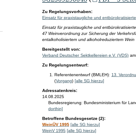
Zu Regelungsvorhaben:
Einsatz für praxistaugliche und entbürokratisierte
Einsatz für praxistaugliche und entbürokratisiert
47 Weinverordnung zur Sicherung der Verkehrsf
entalkoholisiertem und alkoholreduziertem Wein
Bereitgestellt von:
Verband Deutscher Sektkellereien e.V. (VDS)
a
Zu Regelungsentwurf:
Referentenentwurf (BMLEH):
13. Verordn
(
Vorgang
)
[alle SG hierzu]
Adressatenkreis:
14.08.2025
Bundesregierung:
Bundesministerium für La
dorthin]
Betroffene Bundesgesetze (2):
WeinÜV 1995
[alle SG hierzu]
WeinV 1995
[alle SG hierzu]