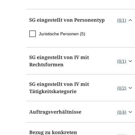
SG eingestellt von Personentyp
(
0
/
1
)
Juristische Personen (5)
SG eingestellt von IV mit
(
0
/
1
)
Rechtsformen
SG eingestellt von IV mit
(
0
/
2
)
Tätigkeitskategorie
Auftragsverhältnisse
(
0
/
4
)
Bezug zu konkreten