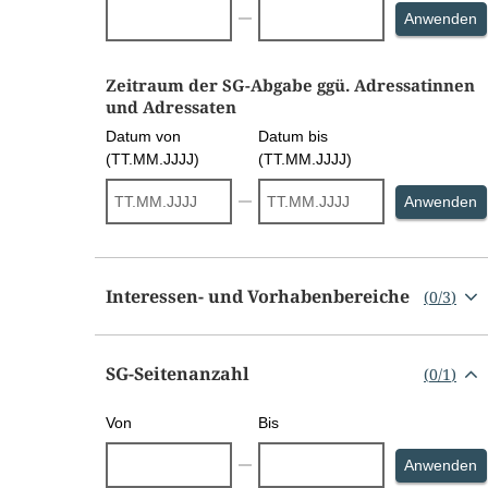
S
Anwenden
Zeitraum der SG-Abgabe ggü. Adressatinnen
und Adressaten
Datum von
Datum bis
(TT.MM.JJJJ)
(TT.MM.JJJJ)
S
Anwenden
Interessen- und Vorhabenbereiche
(
0
/
3
)
SG-Seitenanzahl
(
0
/
1
)
Von
Bis
S
Anwenden