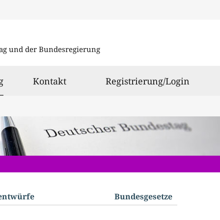
Direkt
Direkt
zu
zum
ag und der Bundesregierung
den
Inhalt
Suchergeb
ausgewählt
g
Kontakt
Registrierung/Login
­entwürfe
Bundes­gesetze