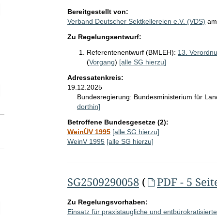
elektion Anzahl der angegebenen Adressatinnen- und Adressatenkreis
Bereitgestellt von:
Verband Deutscher Sektkellereien e.V. (VDS)
a
Zu Regelungsentwurf:
Referentenentwurf (BMLEH):
13. Verordn
(
Vorgang
)
[alle SG hierzu]
Adressatenkreis:
19.12.2025
elektion Zeitraum der SG-Abgabe ggü. Adressatinnen und Adressaten
Bundesregierung:
Bundesministerium für La
dorthin]
Betroffene Bundesgesetze (2):
WeinÜV 1995
[alle SG hierzu]
WeinV 1995
[alle SG hierzu]
SG2509290058
(
PDF - 5 Seit
Zu Regelungsvorhaben:
elektion SG-Seitenanzahl
Einsatz für praxistaugliche und entbürokratisierte