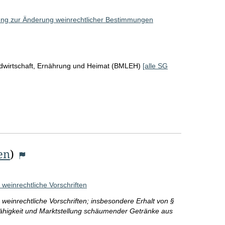
r
o
ung zur Änderung weinrechtlicher Bestimmungen
S
e
ndwirtschaft, Ernährung und Heimat (BMLEH)
[alle SG
i
t
e
en
)
 weinrechtliche Vorschriften
e weinrechtliche Vorschriften; insbesondere Erhalt von §
ähigkeit und Marktstellung schäumender Getränke aus