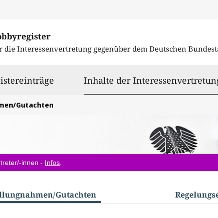
obbyregister
r die Interessenvertretung gegenüber dem
Deutschen Bundest
istereinträge
Inhalte der Interessenvertretun
hmen/Gutachten
treter/-innen -
Infos
.
ellungnahmen/​Gutachten
Regelungs