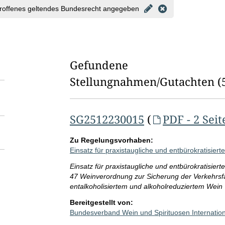
l
roffenes geltendes Bundesrecht angegeben
d
l
ö
Gefundene
s
Stellungnahmen/⁠Gutachten
(
c
h
SG2512230015
(
PDF - 2 Seit
e
n
Zu Regelungsvorhaben:
Einsatz für praxistaugliche und entbürokratisierte
Einsatz für praxistaugliche und entbürokratisiert
47 Weinverordnung zur Sicherung der Verkehrsf
entalkoholisiertem und alkoholreduziertem Wein
Bereitgestellt von:
Bundesverband Wein und Spirituosen Internation