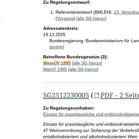
Zu Regelungsentwurf:
Referentenentwurf (BMLEH):
13. Verordn
(
Vorgang
)
[alle SG hierzu]
Adressatenkreis:
19.12.2025
Bundesregierung:
Bundesministerium für La
dorthin]
Betroffene Bundesgesetze (2):
WeinÜV 1995
[alle SG hierzu]
WeinV 1995
[alle SG hierzu]
SG2512230005
(
PDF - 2 Seit
Zu Regelungsvorhaben:
Einsatz für praxistaugliche und entbürokratisierte
Einsatz für praxistaugliche und entbürokratisiert
47 Weinverordnung zur Sicherung der Verkehrsf
entalkoholisiertem und alkoholreduziertem Wein