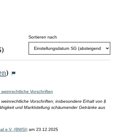
h
l
E
Sortieren nach
r
5)
g
e
b
en
)
n
i
 weinrechtliche Vorschriften
s
e weinrechtliche Vorschriften; insbesondere Erhalt von §
ähigkeit und Marktstellung schäumender Getränke aus
s
e
p
al e.V. (BWSI)
am
23.12.2025