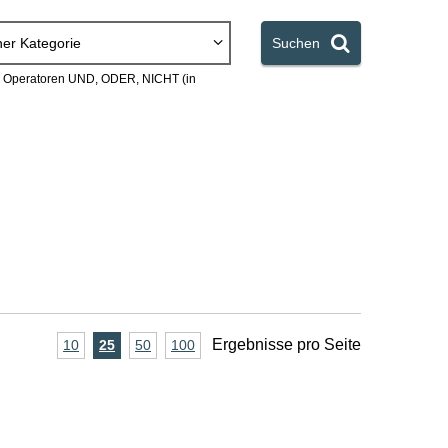
ner Kategorie
Suchen
en Operatoren UND, ODER, NICHT (in
A
Ergebnisse pro Seite
10
Ergebnisse
25
Ergebnisse
50
Ergebnisse
100
Ergebnisse
pro
pro
pro
pro
n
Seite
Seite
Seite
Seite
z
a