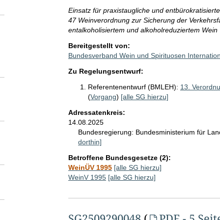
Einsatz für praxistaugliche und entbürokratisiert
47 Weinverordnung zur Sicherung der Verkehrsf
entalkoholisiertem und alkoholreduziertem Wein
Bereitgestellt von:
Bundesverband Wein und Spirituosen Internation
Zu Regelungsentwurf:
Referentenentwurf (BMLEH):
13. Verordn
(
Vorgang
)
[alle SG hierzu]
Adressatenkreis:
14.08.2025
Bundesregierung:
Bundesministerium für La
dorthin]
Betroffene Bundesgesetze (2):
WeinÜV 1995
[alle SG hierzu]
WeinV 1995
[alle SG hierzu]
SG2509290048
(
PDF - 5 Seit