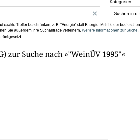
Kategorien
E
Suchen in
ei
i
 exakte Treffer beschränken, z. B. "Energie" statt Energie.
Mithilfe der boolesch
en Sie außerdem Ihre Suchanfrage verfeinern.
Weitere Informationen zur Suche
.
n
urückgesetzt.
g
G) zur Suche nach »"WeinÜV 1995"«
a
b
e
n
i
m
F
e