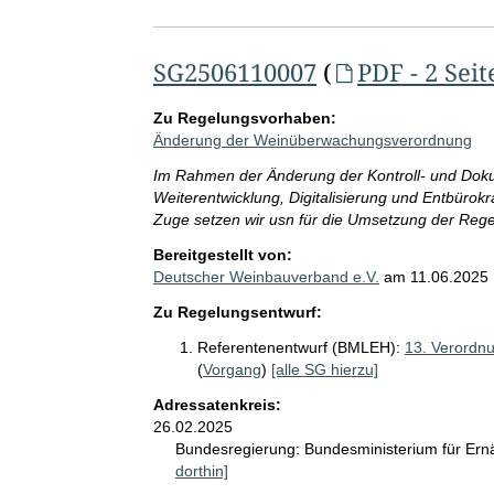
SG2506110007
(
PDF - 2 Seit
Zu Regelungsvorhaben:
Änderung der Weinüberwachungsverordnung
Im Rahmen der Änderung der Kontroll- und Dokume
Weiterentwicklung, Digitalisierung und Entbürokra
Zuge setzen wir usn für die Umsetzung der Re
Bereitgestellt von:
Deutscher Weinbauverband e.V.
am
11.06.2025
Zu Regelungsentwurf:
Referentenentwurf (BMLEH):
13. Verordn
(
Vorgang
)
[alle SG hierzu]
Adressatenkreis:
26.02.2025
Bundesregierung:
Bundesministerium für Ern
dorthin]