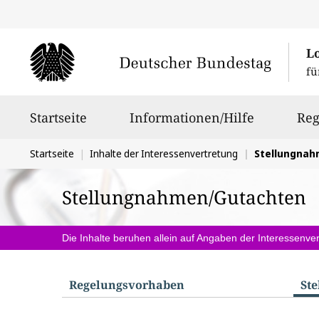
L
fü
Hauptnavigation
Startseite
Informationen/Hilfe
Reg
Sie
Startseite
Inhalte der Interessenvertretung
Stellungna
befinden
Stellungnahmen/Gutachten
sich
hier:
Die Inhalte beruhen allein auf Angaben der Interessenver
Regelungs­vorhaben
St
S
u