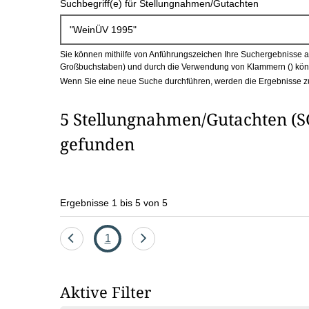
Suchbegriff(e) für Stellungnahmen/Gutachten
c
h
Sie können mithilfe von Anführungszeichen Ihre Suchergebnisse auf
b
Großbuchstaben) und durch die Verwendung von Klammern () könn
Wenn Sie eine neue Suche durchführen, werden die Ergebnisse z
o
5 Stellungnahmen/Gutachten (S
x
gefunden
Ergebnisse 1 bis 5 von 5
Eine
Seite
Eine
1
Seite
Seite
zurück
vor
Aktive Filter