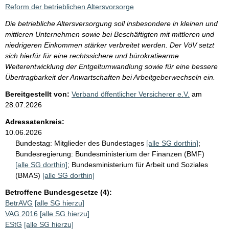
i
Reform der betrieblichen Altersvorsorge
s
Die betriebliche Altersversorgung soll insbesondere in kleinen und
s
mittleren Unternehmen sowie bei Beschäftigten mit mittleren und
e
niedrigeren Einkommen stärker verbreitet werden. Der VöV setzt
sich hierfür für eine rechtssichere und bürokratiearme
p
Weiterentwicklung der Entgeltumwandlung sowie für eine bessere
r
Übertragbarkeit der Anwartschaften bei Arbeitgeberwechseln ein.
o
Bereitgestellt von:
Verband öffentlicher Versicherer e.V.
am
S
28.07.2026
e
Adressatenkreis:
i
10.06.2026
Bundestag:
Mitglieder des Bundestages
[alle SG dorthin]
;
t
Bundesregierung:
Bundesministerium der Finanzen (BMF)
e
[alle SG dorthin]
;
Bundesministerium für Arbeit und Soziales
(BMAS)
[alle SG dorthin]
Betroffene Bundesgesetze (4):
BetrAVG
[alle SG hierzu]
VAG 2016
[alle SG hierzu]
EStG
[alle SG hierzu]