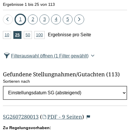
e
Ergebnisse 1 bis 25 von 113
l
Eine
Seite
Seite
Seite
Seite
Seite
Eine
1
2
3
4
5
d
Seite
Seite
A
Ergebnisse pro Seite
10
Ergebnisse
25
Ergebnisse
50
Ergebnisse
100
Ergebnisse
zurück
vor
l
n
pro
pro
pro
pro
Seite
Seite
Seite
Seite
z
ö
Filterauswahl öffnen
(1 Filter gewählt)
a
s
h
Gefundene Stellungnahmen/⁠Gutachten
(113)
c
l
Sortieren nach
E
h
r
e
g
e
n
b
SG2607280013
(
PDF - 9 Seiten
)
n
Zu Regelungsvorhaben: