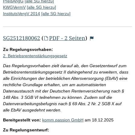
PreisAngG
[alle SG hierzu]
KWGVermV
[alle SG hierzu]
InstitutsVergV 2014
[alle SG hierzu]
SG2512180062
(
PDF - 2 Seiten
)
Zu Regelungsvorhaben:
2. Betriebsrentenstärkungsgesetz
Das Regelungsvorhaben zielt darauf ab, den Gesetzentwurf zum
Betriebsrentenstärkungsgesetz II dahingehend zu erweitern, dass
alle Einrichtungen der betrieblichen Altersversorgung (EbAV) eine
rechtliche Grundlage erhalten, um am automatisierten
Datenaustausch mit der Deutschen Rentenversicherung nach §
148 Abs. 3 SGB VI teilnehmen zu können. Zudem soll die
Datenverarbeitungsbefugnis nach § 69 Abs. 2 Nr. 2 SGB X auf
alle EbAV ausgedehnt werden.
Bereitgestellt von:
komm.passion GmbH
am
18.12.2025
Zu Regelungsentwurf: