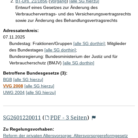
BT-Drs. 21/1856
(
Vorgang
)
[alle SG hierzu]
Entwurf eines Gesetzes zur Änderung des
Verbrauchervertrags- und des Versicherungsvertragsrechts
sowie zur Änderung des Behandlungsvertragsrechts
Adressatenkreis:
07.11.2025
Bundestag:
Fraktionen/Gruppen
[alle SG dorthin]
;
Mitglieder
des Bundestages
[alle SG dorthin]
;
Bundesregierung:
Bundesministerium der Justiz und für
Verbraucherschutz (BMJV)
[alle SG dorthin]
Betroffene Bundesgesetze (3):
BGB
[alle SG hierzu]
VVG 2008
[alle SG hierzu]
UWG 2004
[alle SG hierzu]
SG2601220011
(
PDF - 3 Seiten
)
Zu Regelungsvorhaben:
Reform der privaten Altersvorsorge: Altersvorsorgereformgesetz