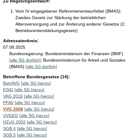
Zu Regelungsentwurf:
Vom IV eingegebener Referentenentwurfstitel (BMAS):
Zweites Gesetz zur Stärkung der betrieblichen
Altersversorgung und zur Änderung anderer Gesetze (2.
Betriebsrentenstärkungsgesetz)
Adressatenkreis:
07.08.2025
Bundesregierung:
Bundesministerium der Finanzen (BMF)
[alle SG dorthin]
;
Bundesministerium für Arbeit und Soziales
(BMAS)
[alle SG dorthin]
Betroffene Bundesgesetze (14):
BetrAVG
[alle SG hierzu]
EStG
[alle SG hierzu]
VAG 2016
[alle SG hierzu]
PFAV
[alle SG hierzu]
VVG 2008
[alle SG hierzu]
VVGEG
[alle SG hierzu]
HZvG 2002
[alle SG hierzu]
SGB 4
[alle SG hierzu]
SGB 5
[alle SG hierzu]