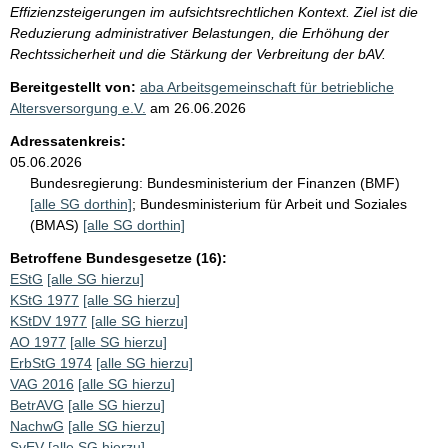
Effizienzsteigerungen im aufsichtsrechtlichen Kontext. Ziel ist die
Reduzierung administrativer Belastungen, die Erhöhung der
Rechtssicherheit und die Stärkung der Verbreitung der bAV.
Bereitgestellt von:
aba Arbeitsgemeinschaft für betriebliche
Altersversorgung e.V.
am
26.06.2026
Adressatenkreis:
05.06.2026
Bundesregierung:
Bundesministerium der Finanzen (BMF)
[alle SG dorthin]
;
Bundesministerium für Arbeit und Soziales
(BMAS)
[alle SG dorthin]
Betroffene Bundesgesetze (16):
EStG
[alle SG hierzu]
KStG 1977
[alle SG hierzu]
KStDV 1977
[alle SG hierzu]
AO 1977
[alle SG hierzu]
ErbStG 1974
[alle SG hierzu]
VAG 2016
[alle SG hierzu]
BetrAVG
[alle SG hierzu]
NachwG
[alle SG hierzu]
SvEV
[alle SG hierzu]