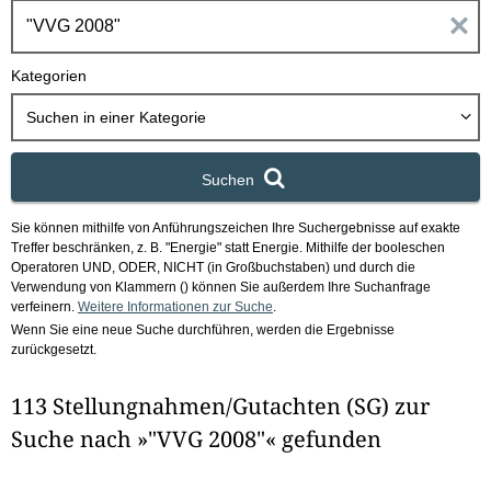
h
E
b
o
i
Kategorien
x
n
Suchen in
einer Kategorie
g
Suchen
a
Sie können mithilfe von Anführungszeichen Ihre Suchergebnisse auf exakte
b
Treffer beschränken, z. B. "Energie" statt Energie.
Mithilfe der booleschen
Operatoren UND, ODER, NICHT (in Großbuchstaben) und durch die
e
Verwendung von Klammern () können Sie außerdem Ihre Suchanfrage
verfeinern.
Weitere Informationen zur Suche
.
Wenn Sie eine neue Suche durchführen, werden die Ergebnisse
n
zurückgesetzt.
i
113 Stellungnahmen/Gutachten (SG) zur
m
Suche nach »"VVG 2008"« gefunden
F