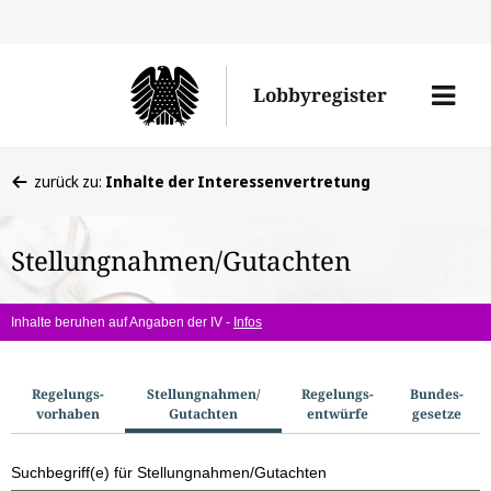
Direkt
Direk
zu
zum
Men
Lobbyregister
den
Inhal
öffne
Sucherge
Sie
zurück zu:
Inhalte der Interessenvertretung
befinden
sich
Stellungnahmen/Gutachten
hier:
Inhalte beruhen auf Angaben der IV -
Infos
S
Regelungs­
Stellungnahmen/​
Regelungs­
Bundes­
vorhaben
Gutachten
entwürfe
gesetze
u
c
Suchbegriff(e) für Stellungnahmen/Gutachten