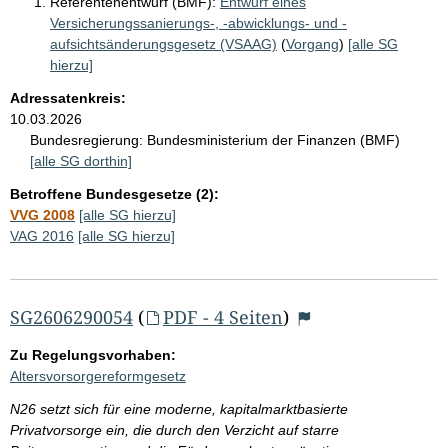
Referentenentwurf (BMF):
Entwurf eines
Versicherungssanierungs-, -abwicklungs- und -
aufsichtsänderungsgesetz (VSAAG)
(
Vorgang
)
[alle SG
hierzu]
Adressatenkreis:
10.03.2026
Bundesregierung:
Bundesministerium der Finanzen (BMF)
[alle SG dorthin]
Betroffene Bundesgesetze (2):
VVG 2008
[alle SG hierzu]
VAG 2016
[alle SG hierzu]
SG2606290054
(
PDF - 4 Seiten
)
Zu Regelungsvorhaben:
Altersvorsorgereformgesetz
N26 setzt sich für eine moderne, kapitalmarktbasierte
Privatvorsorge ein, die durch den Verzicht auf starre