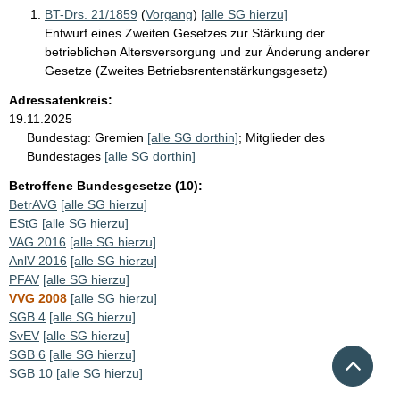
BT-Drs. 21/1859
(
Vorgang
)
[alle SG hierzu]
Entwurf eines Zweiten Gesetzes zur Stärkung der
betrieblichen Altersversorgung und zur Änderung anderer
Gesetze (Zweites Betriebsrentenstärkungsgesetz)
Adressatenkreis:
19.11.2025
Bundestag:
Gremien
[alle SG dorthin]
;
Mitglieder des
Bundestages
[alle SG dorthin]
Betroffene Bundesgesetze (10):
BetrAVG
[alle SG hierzu]
EStG
[alle SG hierzu]
VAG 2016
[alle SG hierzu]
AnlV 2016
[alle SG hierzu]
PFAV
[alle SG hierzu]
VVG 2008
[alle SG hierzu]
SGB 4
[alle SG hierzu]
SvEV
[alle SG hierzu]
SGB 6
[alle SG hierzu]
Nach 
SGB 10
[alle SG hierzu]