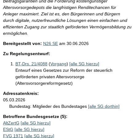
Beitragsgarantien und die Förderung kostengünstiger
Altersvorsorgedepots die langfristigen Renditechancen für
Anleger maximiert. Ziel ist es, den Bürgerinnen und Bürgern
durch digitale, nutzerfreundliche Lösungen einen einfachen und
effizienten Zugang zur staatlich geförderten Vermögensbildung zu
ermöglichen.
Bereitgestellt von:
N26 SE
am
30.06.2026
Zu Regelungsentwurf:
BT-Drs. 21/4088
(
Vorgang
)
[alle SG hierzu]
Entwurf eines Gesetzes zur Reform der steuerlich
geförderten privaten Altersvorsorge
(Altersvorsorgereformgesetz)
Adressatenkreis:
05.03.2026
Bundestag:
Mitglieder des Bundestages
[alle SG dorthin]
Betroffene Bundesgesetze (5):
AltZertG
[alle SG hierzu]
EStG
[alle SG hierzu]
FVG 1971
[alle SG hierzu]