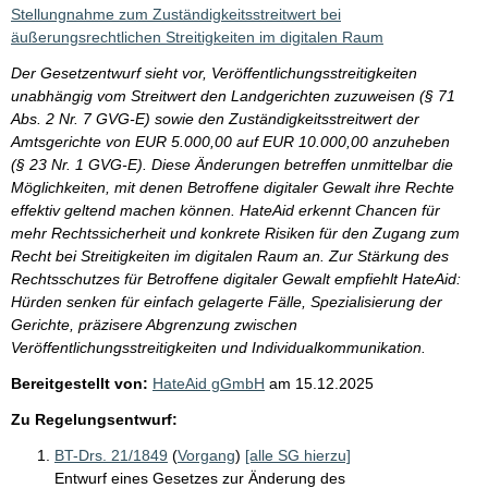
i
Stellungnahme zum Zuständigkeitsstreitwert bei
s
äußerungsrechtlichen Streitigkeiten im digitalen Raum
s
Der Gesetzentwurf sieht vor, Veröffentlichungsstreitigkeiten
e
unabhängig vom Streitwert den Landgerichten zuzuweisen (§ 71
Abs. 2 Nr. 7 GVG-E) sowie den Zuständigkeitsstreitwert der
p
Amtsgerichte von EUR 5.000,00 auf EUR 10.000,00 anzuheben
r
(§ 23 Nr. 1 GVG-E). Diese Änderungen betreffen unmittelbar die
o
Möglichkeiten, mit denen Betroffene digitaler Gewalt ihre Rechte
effektiv geltend machen können. HateAid erkennt Chancen für
S
mehr Rechtssicherheit und konkrete Risiken für den Zugang zum
e
Recht bei Streitigkeiten im digitalen Raum an. Zur Stärkung des
i
Rechtsschutzes für Betroffene digitaler Gewalt empfiehlt HateAid:
Hürden senken für einfach gelagerte Fälle, Spezialisierung der
t
Gerichte, präzisere Abgrenzung zwischen
e
Veröffentlichungsstreitigkeiten und Individualkommunikation.
Bereitgestellt von:
HateAid gGmbH
am
15.12.2025
Zu Regelungsentwurf:
BT-Drs. 21/1849
(
Vorgang
)
[alle SG hierzu]
Entwurf eines Gesetzes zur Änderung des