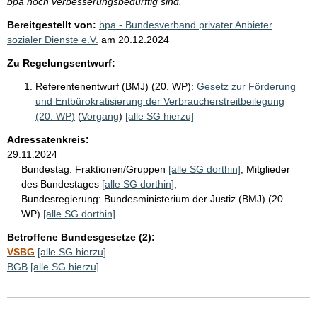
bpa noch verbesserungsbedürftig sind.
Bereitgestellt von:
bpa - Bundesverband privater Anbieter
sozialer Dienste e.V.
am
20.12.2024
Zu Regelungsentwurf:
Referentenentwurf (BMJ) (20. WP):
Gesetz zur Förderung
und Entbürokratisierung der Verbraucherstreitbeilegung
(20. WP)
(
Vorgang
)
[alle SG hierzu]
Adressatenkreis:
29.11.2024
Bundestag:
Fraktionen/Gruppen
[alle SG dorthin]
;
Mitglieder
des Bundestages
[alle SG dorthin]
;
Bundesregierung:
Bundesministerium der Justiz (BMJ) (20.
WP)
[alle SG dorthin]
Betroffene Bundesgesetze (2):
VSBG
[alle SG hierzu]
BGB
[alle SG hierzu]