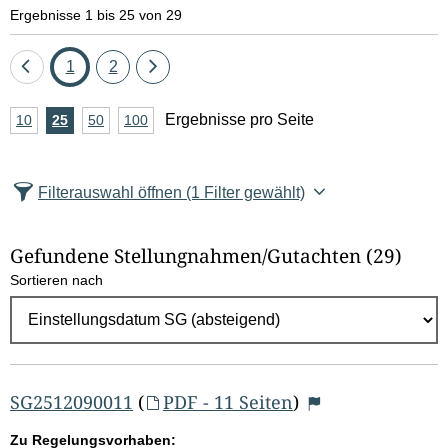
e
Ergebnisse 1 bis 25 von 29
l
Eine
Seite
Seite
Eine
1
2
d
Seite
Seite
A
Ergebnisse pro Seite
10
Ergebnisse
25
Ergebnisse
50
Ergebnisse
100
Ergebnisse
zurück
vor
l
n
pro
pro
pro
pro
Seite
Seite
Seite
Seite
z
ö
Filterauswahl öffnen
(1 Filter gewählt)
a
s
h
Gefundene Stellungnahmen/⁠Gutachten
(29)
c
l
Sortieren nach
E
h
r
e
g
e
n
b
SG2512090011
(
PDF - 11 Seiten
)
n
Zu Regelungsvorhaben: