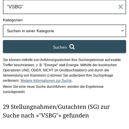
h
E
b
o
i
Kategorien
x
n
Suchen in
einer Kategorie
g
Suchen
a
Sie können mithilfe von Anführungszeichen Ihre Suchergebnisse auf exakte
b
Treffer beschränken, z. B. "Energie" statt Energie.
Mithilfe der booleschen
Operatoren UND, ODER, NICHT (in Großbuchstaben) und durch die
e
Verwendung von Klammern () können Sie außerdem Ihre Suchanfrage
verfeinern.
Weitere Informationen zur Suche
.
Wenn Sie eine neue Suche durchführen, werden die Ergebnisse
n
zurückgesetzt.
i
29 Stellungnahmen/Gutachten (SG) zur
m
Suche nach »"VSBG"« gefunden
F