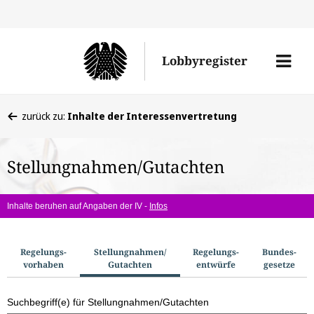
Direkt
Direk
zu
zum
Men
Lobbyregister
den
Inhal
öffne
Sucherge
Sie
zurück zu:
Inhalte der Interessenvertretung
befinden
sich
Stellungnahmen/Gutachten
hier:
Inhalte beruhen auf Angaben der IV -
Infos
S
Regelungs­
Stellungnahmen/​
Regelungs­
Bundes­
vorhaben
Gutachten
entwürfe
gesetze
u
c
Suchbegriff(e) für Stellungnahmen/Gutachten