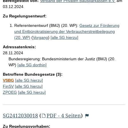
Bereitgestellt von:
Verband der Privaten Bausparkassen e.V.
am
03.12.2024
Zu Regelungsentwurf:
Referentenentwurf (BMJ) (20. WP):
Gesetz zur Förderung
und Entbürokratisierung der Verbraucherstreitbeilegung
(20. WP)
(
Vorgang
)
[alle SG hierzu]
Adressatenkreis:
28.11.2024
Bundesregierung:
Bundesministerium der Justiz (BMJ) (20.
WP)
[alle SG dorthin]
Betroffene Bundesgesetze (3):
VSBG
[alle SG hierzu]
FinSV
[alle SG hierzu]
ZPOEG
[alle SG hierzu]
SG2412030018
(
PDF - 4 Seiten
)
Zu Regelungsvorhaben: