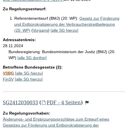
Zu Regelungsentwurf:
Referentenentwurf (BMJ) (20. WP):
Gesetz zur Förderung
und Entbürokratisierung der Verbraucherstreitbeilegung
(20. WP)
(
Vorgang
)
[alle SG hierzu]
Adressatenkreis:
28.11.2024
Bundesregierung:
Bundesministerium der Justiz (BMJ) (20.
WP)
[alle SG dorthin]
Betroffene Bundesgesetze (2):
VSBG
[alle SG hierzu]
FinSV
[alle SG hierzu]
SG2412030033
(
PDF - 4 Seiten
)
Zu Regelungsvorhaben:
Änderungs- und Ergänzungsvorschläge zum Entwurf eines
Gesetzes zur Förderung und Entbürokratisierung der