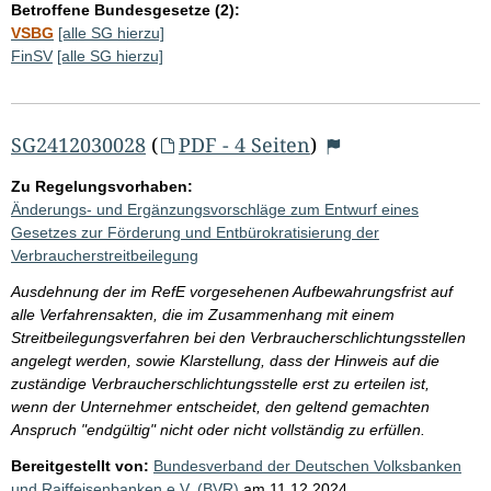
Betroffene Bundesgesetze (2):
VSBG
[alle SG hierzu]
FinSV
[alle SG hierzu]
SG2412030028
(
PDF - 4 Seiten
)
Zu Regelungsvorhaben:
Änderungs- und Ergänzungsvorschläge zum Entwurf eines
Gesetzes zur Förderung und Entbürokratisierung der
Verbraucherstreitbeilegung
Ausdehnung der im RefE vorgesehenen Aufbewahrungsfrist auf
alle Verfahrensakten, die im Zusammenhang mit einem
Streitbeilegungsverfahren bei den Verbraucherschlichtungsstellen
angelegt werden, sowie Klarstellung, dass der Hinweis auf die
zuständige Verbraucherschlichtungsstelle erst zu erteilen ist,
wenn der Unternehmer entscheidet, den geltend gemachten
Anspruch "endgültig" nicht oder nicht vollständig zu erfüllen.
Bereitgestellt von:
Bundesverband der Deutschen Volksbanken
und Raiffeisenbanken e.V. (BVR)
am
11.12.2024