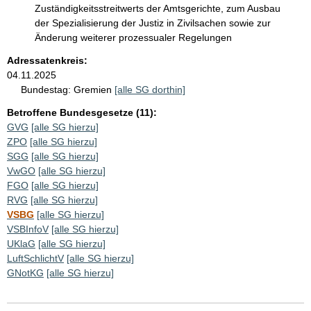
Zuständigkeitsstreitwerts der Amtsgerichte, zum Ausbau
der Spezialisierung der Justiz in Zivilsachen sowie zur
Änderung weiterer prozessualer Regelungen
Adressatenkreis:
04.11.2025
Bundestag:
Gremien
[alle SG dorthin]
Betroffene Bundesgesetze (11):
GVG
[alle SG hierzu]
ZPO
[alle SG hierzu]
SGG
[alle SG hierzu]
VwGO
[alle SG hierzu]
FGO
[alle SG hierzu]
RVG
[alle SG hierzu]
VSBG
[alle SG hierzu]
VSBInfoV
[alle SG hierzu]
UKlaG
[alle SG hierzu]
LuftSchlichtV
[alle SG hierzu]
GNotKG
[alle SG hierzu]