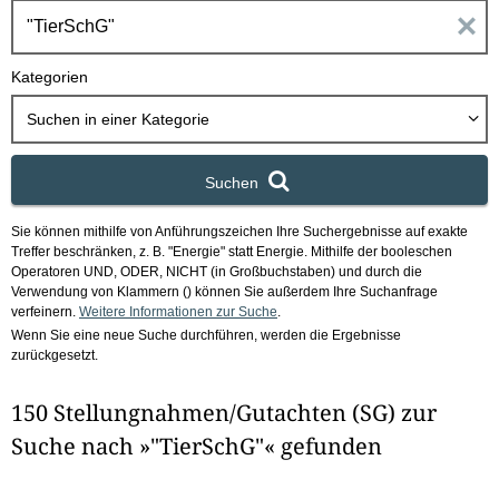
h
E
b
o
i
Kategorien
x
n
Suchen in
einer Kategorie
g
Suchen
a
Sie können mithilfe von Anführungszeichen Ihre Suchergebnisse auf exakte
b
Treffer beschränken, z. B. "Energie" statt Energie.
Mithilfe der booleschen
Operatoren UND, ODER, NICHT (in Großbuchstaben) und durch die
e
Verwendung von Klammern () können Sie außerdem Ihre Suchanfrage
verfeinern.
Weitere Informationen zur Suche
.
Wenn Sie eine neue Suche durchführen, werden die Ergebnisse
n
zurückgesetzt.
i
150 Stellungnahmen/Gutachten (SG) zur
m
Suche nach »"TierSchG"« gefunden
F