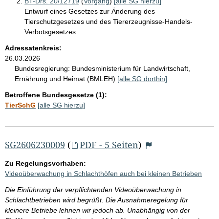
BT-Drs. 20/12719
(
Vorgang
)
[alle SG hierzu]
Entwurf eines Gesetzes zur Änderung des
Tierschutzgesetzes und des Tiererzeugnisse-Handels-
Verbotsgesetzes
Adressatenkreis:
26.03.2026
Bundesregierung:
Bundesministerium für Landwirtschaft,
Ernährung und Heimat (BMLEH)
[alle SG dorthin]
Betroffene Bundesgesetze (1):
TierSchG
[alle SG hierzu]
SG2606230009
(
PDF - 5 Seiten
)
Zu Regelungsvorhaben:
Videoüberwachung in Schlachthöfen auch bei kleinen Betrieben
Die Einführung der verpflichtenden Videoüberwachung in
Schlachtbetrieben wird begrüßt. Die Ausnahmeregelung für
kleinere Betriebe lehnen wir jedoch ab. Unabhängig von der