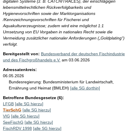
digitalen Systeme (z. B. CATCH/TRACES), der einschlägigen
lebensmittelrechtlichen Rückverfolgbarkeits und
Hygienevorschriften sowie der Marktorganisations
/Kennzeichnungsvorschriften für Fischerei und
Aquakulturerzeugnisse; zudem wird eine möglichst 1:1
Umsetzung von EU Vorgaben in nationales Recht sowie die
Vermeidung zusätzlicher nationaler Anforderungen („Goldplating“)
verfolgt.
Bereitgestellt von:
Bundesverband der deutschen Fischindustrie
und des Fischgroßhandels e.V.
am
03.06.2026
Adressatenkreis:
06.05.2026
Bundesregierung:
Bundesministerium für Landwirtschaft,
Ernährung und Heimat (BMLEH)
[alle SG dorthin]
Betroffene Bundesgesetze (6):
LFGB
[alle SG hierzu]
TierSchG
[alle SG hierzu]
VIG
[alle SG hierzu]
SeeFischG
[alle SG hierzu]
FischRDV 1998
[alle SG hierzu]