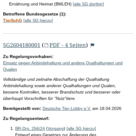
Ernährung und Heimat (BMLEH)
[alle SG dorthin]
Betroffene Bundesgesetze (1):
TierSchG
[alle SG hierzu]
SG2604180001
(
PDF - 4 Seiten
)
Zu Regelungsvorhaben:
Einsatz gegen Anbindehaltung und andere Qualhaltungen und
Qualen
Vollständige und zeitnahe Abschaffung der Qualhaltung
Anbindehaltung sowie anderer Qualhaltungen und Qualen,
bessere Kontrollen, besserer Brandschutz und besserer oder
überhaupt Vorschriften für "Nutz"tiere.
Bereitgestellt von:
Deutsche Tier-Lobby e.V.
am
18.04.2026
Zu Regelungsentwurf:
BR-Drs. 256/24
(
Vorgang
)
[alle SG hierzu]
Entwurf eines Gesetzes zur Änderung des