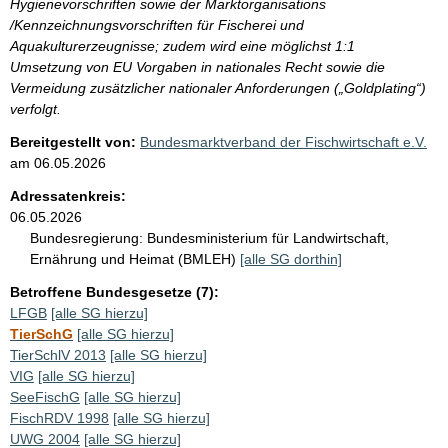
Hygienevorschriften sowie der Marktorganisations
/Kennzeichnungsvorschriften für Fischerei und
Aquakulturerzeugnisse; zudem wird eine möglichst 1:1
Umsetzung von EU Vorgaben in nationales Recht sowie die
Vermeidung zusätzlicher nationaler Anforderungen („Goldplating“)
verfolgt.
Bereitgestellt von:
Bundesmarktverband der Fischwirtschaft e.V.
am
06.05.2026
Adressatenkreis:
06.05.2026
Bundesregierung:
Bundesministerium für Landwirtschaft,
Ernährung und Heimat (BMLEH)
[alle SG dorthin]
Betroffene Bundesgesetze (7):
LFGB
[alle SG hierzu]
TierSchG
[alle SG hierzu]
TierSchlV 2013
[alle SG hierzu]
VIG
[alle SG hierzu]
SeeFischG
[alle SG hierzu]
FischRDV 1998
[alle SG hierzu]
UWG 2004
[alle SG hierzu]