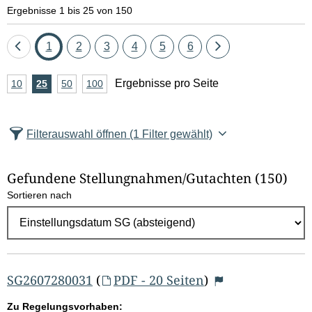
e
Ergebnisse 1 bis 25 von 150
l
Eine
Seite
Seite
Seite
Seite
Seite
Seite
Eine
1
2
3
4
5
6
d
Seite
Seite
A
Ergebnisse pro Seite
10
Ergebnisse
25
Ergebnisse
50
Ergebnisse
100
Ergebnisse
zurück
vor
l
n
pro
pro
pro
pro
Seite
Seite
Seite
Seite
z
ö
Filterauswahl öffnen
(1 Filter gewählt)
a
s
h
Gefundene Stellungnahmen/⁠Gutachten
(150)
c
l
Sortieren nach
E
h
r
e
g
e
n
b
SG2607280031
(
PDF - 20 Seiten
)
n
Zu Regelungsvorhaben: