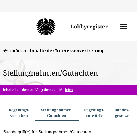
Direkt
Direk
zu
zum
Men
Lobbyregister
den
Inhal
öffne
Sucherge
Sie
zurück zu:
Inhalte der Interessenvertretung
befinden
sich
Stellungnahmen/Gutachten
hier:
Inhalte beruhen auf Angaben der IV -
Infos
S
Regelungs­
Stellungnahmen/​
Regelungs­
Bundes­
vorhaben
Gutachten
entwürfe
gesetze
u
c
Suchbegriff(e) für Stellungnahmen/Gutachten