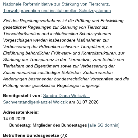
i
Nationale Reforminitiative zur Stärkung von Tierschutz,
s
Tierwohlprävention und institutionellen Schutzsystemen
s
Ziel des Regelungsvorhabens ist die Prüfung und Entwicklung
e
gesetzlicher Regelungen zur Stärkung von Tierschutz,
Tierwohlprävention und institutionellen Schutzsystemen.
p
Vorgeschlagen werden insbesondere Maßnahmen zur
r
Verbesserung der Prävention schwerer Tierquälerei, zur
o
Einführung behördlicher Frühwarn- und Kontrollstrukturen, zur
Stärkung der Transparenz in der Tiermedizin, zum Schutz von
S
Tierhaltern und Eigentümern sowie zur Verbesserung der
e
Zusammenarbeit zuständiger Behörden. Zudem werden
i
Änderungen bestehender bundesrechtlicher Vorschriften und die
Prüfung neuer gesetzlicher Regelungen angeregt.
t
Bereitgestellt von:
Sandra Diana Wolczik –
e
Sachverständigenkanzlei Wolczik
am
31.07.2026
Adressatenkreis:
14.06.2026
Bundestag:
Mitglieder des Bundestages
[alle SG dorthin]
Betroffene Bundesgesetze (7):