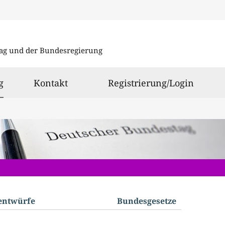
Direkt
Direkt
zu
zum
ag und der Bundesregierung
den
Inhalt
Suchergeb
ausgewählt
g
Kontakt
Registrierung/Login
­entwürfe
Bundes­gesetze