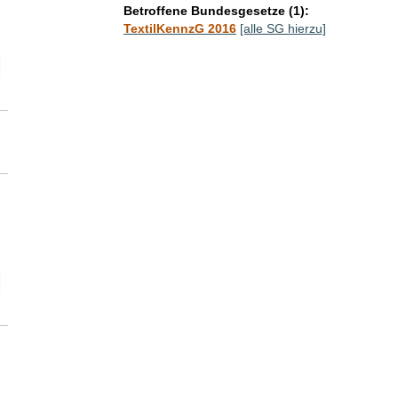
Betroffene Bundesgesetze (1):
TextilKennzG 2016
[alle SG hierzu]
elektion Zeitraum der SG-Abgabe ggü. Adressatinnen und Adressaten
elektion SG-Seitenanzahl