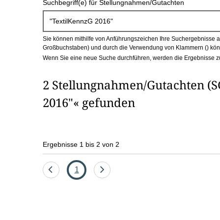
Suchbegriff(e) für Stellungnahmen/Gutachten
c
h
Sie können mithilfe von Anführungszeichen Ihre Suchergebnisse auf
b
Großbuchstaben) und durch die Verwendung von Klammern () könn
Wenn Sie eine neue Suche durchführen, werden die Ergebnisse z
o
2 Stellungnahmen/Gutachten (S
x
2016"« gefunden
Ergebnisse 1 bis 2 von 2
Eine
Seite
Eine
1
Seite
Seite
zurück
vor