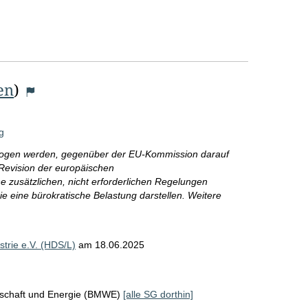
r
o
S
e
en
)
i
t
g
e
ewogen werden, gegenüber der EU-Kommission darauf
Revision der europäischen
 zusätzlichen, nicht erforderlichen Regelungen
ie eine bürokratische Belastung darstellen. Weitere
e
trie e.V. (HDS/L)
am
18.06.2025
rtschaft und Energie (BMWE)
[alle SG dorthin]