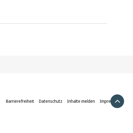
Nach 
Barrierefreiheit
Datenschutz
Inhalte melden
Impressum