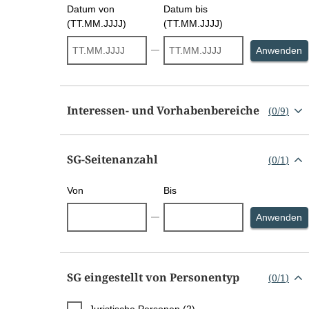
Datum von
Datum bis
(TT.MM.JJJJ)
(TT.MM.JJJJ)
S
Anwenden
Interessen- und Vorhabenbereiche
(
0
/
9
)
SG-Seitenanzahl
(
0
/
1
)
Von
Bis
S
Anwenden
SG eingestellt von Personentyp
(
0
/
1
)