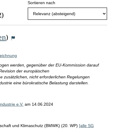
Sortieren nach
h
2)
l
E
en
)
r
g
zeichnung
e
ewogen werden, gegenüber der EU-Kommission darauf
b
Revision der europäischen
n
 zusätzlichen, nicht erforderlichen Regelungen
dustrie eine bürokratische Belastung darstellen.
i
s
dustrie e.V.
am
14.06.2024
s
e
p
tschaft und Klimaschutz (BMWK) (20. WP)
[alle SG