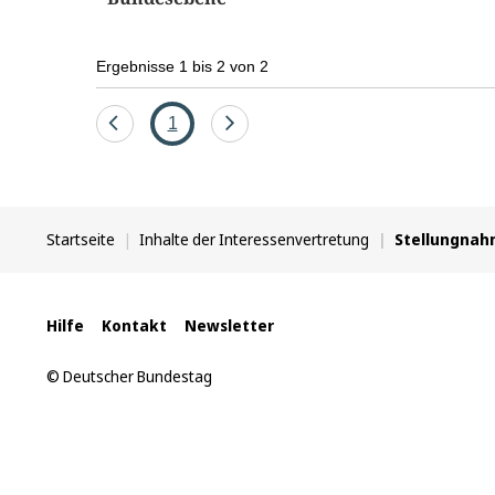
Ergebnisse 1 bis 2 von 2
Eine
Seite
Eine
1
Seite
Seite
zurück
vor
Sie
Startseite
Inhalte der Interessenvertretung
Stellungna
befinden
sich
hier:
Interne
Hilfe
Kontakt
Newsletter
Links
© Deutscher Bundestag