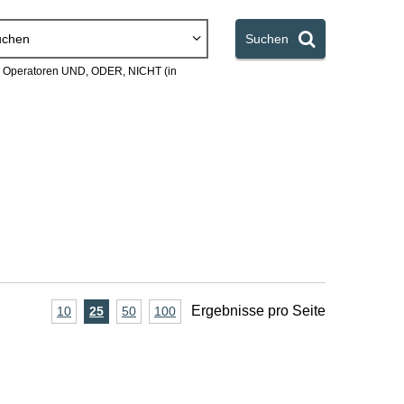
uchen
Suchen
en Operatoren UND, ODER, NICHT (in
A
Ergebnisse pro Seite
10
Ergebnisse
25
Ergebnisse
50
Ergebnisse
100
Ergebnisse
pro
pro
pro
pro
n
Seite
Seite
Seite
Seite
z
a