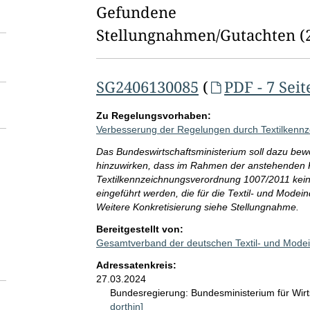
l
Gefundene
d
Stellungnahmen/⁠Gutachten
(
l
ö
SG2406130085
(
PDF - 7 Seit
s
Zu Regelungsvorhaben:
c
Verbesserung der Regelungen durch Textilkenn
h
Das Bundeswirtschaftsministerium soll dazu b
hinzuwirken, dass im Rahmen der anstehenden 
e
Textilkennzeichnungsverordnung 1007/2011 keine
n
eingeführt werden, die für die Textil- und Modein
Weitere Konkretisierung siehe Stellungnahme.
Bereitgestellt von:
Gesamtverband der deutschen Textil- und Modein
Adressatenkreis:
27.03.2024
Bundesregierung:
Bundesministerium für Wir
dorthin]