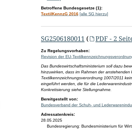
Betroffene Bundesgesetze (1):
TextilKennzG 2016
[alle SG hierzu]
SG2506180011
(
PDF - 2 Seit
Zu Regelungsvorhaben:
Revision der EU-Textilkennzeichnungsverordnun
Das Bundeswirtschaftsministerium soll dazu b
hinzuwirken, dass im Rahmen der anstehenden 
Textilkennzeichnungsverordnung 1007/2011 keine
eingeführt werden, die für die Lederwarenindustr
Konkretisierung siehe Stellungnahme.
Bereitgestellt von:
elektion Anzahl der angegebenen Adressatinnen- und Adressatenkreis
Bundesverband der Schuh- und Lederwarenindus
Adressatenkreis:
28.05.2025
Bundesregierung:
Bundesministerium für Wi