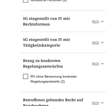
Juristische Personen (2)
SG eingestellt von IV mit
(
0
/
1
)
Rechtsformen
SG eingestellt von IV mit
(
0
/
2
)
Tätigkeitskategorie
Bezug zu konkreten
(
0
/
1
)
Regelungsentwürfen
RV ohne Benennung konkreter
Regelungsentwürfe (2)
Betroffenes geltendes Recht auf
(
0
/
1
)
Bundesebene