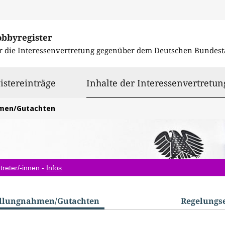
obbyregister
r die Interessenvertretung gegenüber dem
Deutschen Bundest
istereinträge
Inhalte der Interessenvertretun
hmen/Gutachten
treter/-innen -
Infos
.
ellungnahmen/​Gutachten
Regelungs