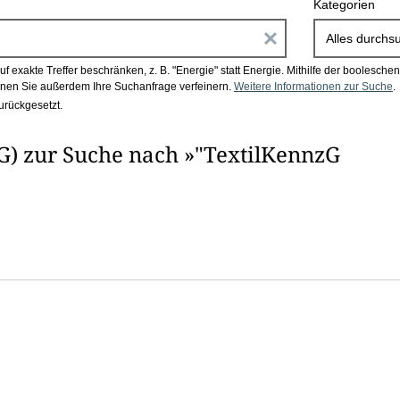
Kategorien
E
Alles durchs
i
 exakte Treffer beschränken, z. B. "Energie" statt Energie.
Mithilfe der boolesch
en Sie außerdem Ihre Suchanfrage verfeinern.
Weitere Informationen zur Suche
.
n
urückgesetzt.
g
G) zur Suche nach »"TextilKennzG
a
b
e
n
i
m
F
e