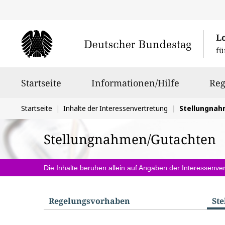
L
fü
Hauptnavigation
Startseite
Informationen/Hilfe
Reg
Sie
Startseite
Inhalte der Interessenvertretung
Stellungna
befinden
Stellungnahmen/Gutachten
sich
hier:
Die Inhalte beruhen allein auf Angaben der Interessenver
Regelungs­vorhaben
St
S
u