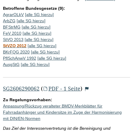
Betroffene Bundesgesetze (9):
AgrarOLkV
[alle SG hierzu]
ArbZG
[alle SG hierzu]
BFStrMG
[alle SG hierzu]
FeV 2010
[alle SG hierzu]
StVO 2013
[alle SG hierzu]
StVZO 2012
[alle SG hierzu]
BKrFQG 2020
[alle SG hierzu]
PflSchAnwV 1992
[alle SG hierzu]
AusgStG
[alle SG hierzu]
SG2606290062
(
PDF - 1 Seite
)
Zu Regelungsvorhaben:
Anpassung/Rückzug veralteter BMDV-Merkblätter für
Fahrradanhänger und Kindersitze im Zuge der Harmonisierung
mit DIN/EN-Normen
Das Ziel der Interessenvertretung ist die Bereinigung und