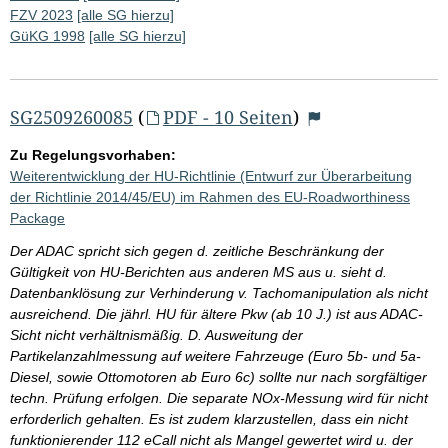
FZV 2023
[alle SG hierzu]
GüKG 1998
[alle SG hierzu]
SG2509260085
(
PDF - 10 Seiten
)
Zu Regelungsvorhaben:
Weiterentwicklung der HU-Richtlinie (Entwurf zur Überarbeitung
der Richtlinie 2014/45/EU) im Rahmen des EU-Roadworthiness
Package
Der ADAC spricht sich gegen d. zeitliche Beschränkung der
Gültigkeit von HU-Berichten aus anderen MS aus u. sieht d.
Datenbanklösung zur Verhinderung v. Tachomanipulation als nicht
ausreichend. Die jährl. HU für ältere Pkw (ab 10 J.) ist aus ADAC-
Sicht nicht verhältnismäßig. D. Ausweitung der
Partikelanzahlmessung auf weitere Fahrzeuge (Euro 5b- und 5a-
Diesel, sowie Ottomotoren ab Euro 6c) sollte nur nach sorgfältiger
techn. Prüfung erfolgen. Die separate NOx-Messung wird für nicht
erforderlich gehalten. Es ist zudem klarzustellen, dass ein nicht
funktionierender 112 eCall nicht als Mangel gewertet wird u. der