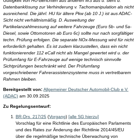
Gültigkeit von HU-Berichten aus anderen MS aus u. sieht d.
Datenbanklösung zur Verhinderung v. Tachomanipulation als nicht
ausreichend. Die jährl. HU für ältere Pkw (ab 10 J.) ist aus ADAC-
Sicht nicht verhältnismäßig. D. Ausweitung der
Partikelanzahlmessung auf weitere Fahrzeuge (Euro 5b- und 5a-
Diesel, sowie Ottomotoren ab Euro 6c) sollte nur nach sorgfältiger
techn. Prüfung erfolgen. Die separate NOx-Messung wird für nicht
erforderlich gehalten. Es ist zudem klarzustellen, dass ein nicht
funktionierender 112 eCall nicht als Mangel gewertet wird u. der
Prüfumfang für E-Fahrzeuge auf wenige technisch sinnvolle
Sichtprüfungen beschränkt wird. Der Prüfumfang
vorgeschriebener Fahrerassistenzsysteme muss in vertretbarem
Rahmen bleiben.
Bereitgestellt von:
Allgemeiner Deutscher Automobil-Club e.V.
(ADAC)
am
30.09.2025
Zu Regelungsentwurf:
BR-Drs. 217/25
(
Vorgang
)
[alle SG hierzu]
Vorschlag für eine Richtlinie des Europäischen Parlaments
und des Rates zur Änderung der Richtlinie 2014/45/EU
über die regelmäßige technische Überwachung von