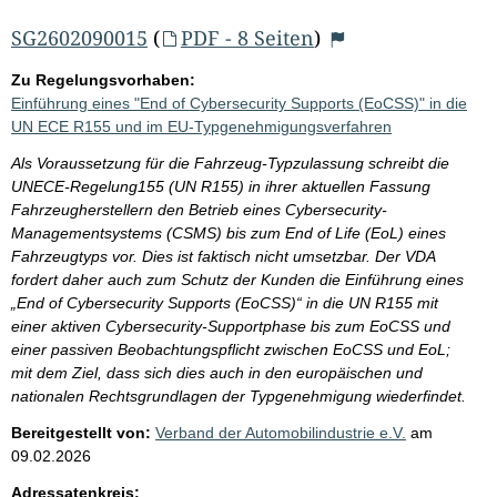
SG2602090015
(
PDF - 8 Seiten
)
Zu Regelungsvorhaben:
Einführung eines "End of Cybersecurity Supports (EoCSS)" in die
UN ECE R155 und im EU-Typgenehmigungsverfahren
Als Voraussetzung für die Fahrzeug-Typzulassung schreibt die
UNECE-Regelung155 (UN R155) in ihrer aktuellen Fassung
Fahrzeugherstellern den Betrieb eines Cybersecurity-
Managementsystems (CSMS) bis zum End of Life (EoL) eines
Fahrzeugtyps vor. Dies ist faktisch nicht umsetzbar. Der VDA
fordert daher auch zum Schutz der Kunden die Einführung eines
„End of Cybersecurity Supports (EoCSS)“ in die UN R155 mit
einer aktiven Cybersecurity-Supportphase bis zum EoCSS und
einer passiven Beobachtungspflicht zwischen EoCSS und EoL;
mit dem Ziel, dass sich dies auch in den europäischen und
nationalen Rechtsgrundlagen der Typgenehmigung wiederfindet.
Bereitgestellt von:
Verband der Automobilindustrie e.V.
am
09.02.2026
Adressatenkreis: