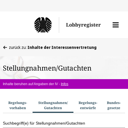
Direkt
Direk
zu
zum
Men
Lobbyregister
den
Inhal
öffne
Sucherge
Sie
zurück zu:
Inhalte der Interessenvertretung
befinden
sich
Stellungnahmen/Gutachten
hier:
Inhalte beruhen auf Angaben der IV -
Infos
S
Regelungs­
Stellungnahmen/​
Regelungs­
Bundes­
vorhaben
Gutachten
entwürfe
gesetze
u
c
Suchbegriff(e) für Stellungnahmen/Gutachten