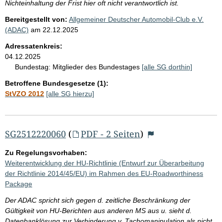
Nichteinhaltung der Frist hier oft nicht verantwortlich ist.
Bereitgestellt von:
Allgemeiner Deutscher Automobil-Club e.V.
(ADAC)
am
22.12.2025
Adressatenkreis:
04.12.2025
Bundestag:
Mitglieder des Bundestages
[alle SG dorthin]
Betroffene Bundesgesetze (1):
StVZO 2012
[alle SG hierzu]
SG2512220060
(
PDF - 2 Seiten
)
Zu Regelungsvorhaben:
Weiterentwicklung der HU-Richtlinie (Entwurf zur Überarbeitung
der Richtlinie 2014/45/EU) im Rahmen des EU-Roadworthiness
Package
Der ADAC spricht sich gegen d. zeitliche Beschränkung der
Gültigkeit von HU-Berichten aus anderen MS aus u. sieht d.
Datenbanklösung zur Verhinderung v. Tachomanipulation als nicht