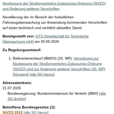
i
Neufassung der Straßenverkehrs-Zulassungs-Ordnung (StVZO)
s
und Änderung weiterer Vorschriften
s
Novellierung der im Bereich der hoheitlichen
e
Fahrzeugüberwachung zur Anwendung kommenden Vorschriften
auf einen technisch und rechtlich aktuellen Stand.
p
Bereitgestellt von:
GTÜ Gesellschaft für Technische
r
Überwachung mbH
am
30.06.2026
o
Zu Regelungsentwurf:
S
e
Referentenentwurf (BMDV) (20. WP):
Verordnung zur
Neufassung der Straßenverkehrs-Zulassungs-Ordnung
i
(StVZO) und zur Änderung weiterer Vorschriften (20. WP)
t
(
Vorgang
)
[alle SG hierzu]
e
Adressatenkreis:
21.07.2025
Bundesregierung:
Bundesministerium für Verkehr (BMV)
[alle
SG dorthin]
Betroffene Bundesgesetze (1):
StVZO 2012
[alle SG hierzu]