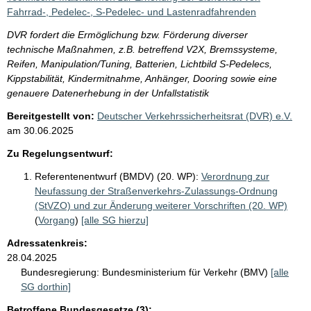
Fahrrad-, Pedelec-, S-Pedelec- und Lastenradfahrenden
DVR fordert die Ermöglichung bzw. Förderung diverser
technische Maßnahmen, z.B. betreffend V2X, Bremssysteme,
Reifen, Manipulation/Tuning, Batterien, Lichtbild S-Pedelecs,
Kippstabilität, Kindermitnahme, Anhänger, Dooring sowie eine
genauere Datenerhebung in der Unfallstatistik
Bereitgestellt von:
Deutscher Verkehrssicherheitsrat (DVR) e.V.
am
30.06.2025
Zu Regelungsentwurf:
Referentenentwurf (BMDV) (20. WP):
Verordnung zur
Neufassung der Straßenverkehrs-Zulassungs-Ordnung
(StVZO) und zur Änderung weiterer Vorschriften (20. WP)
(
Vorgang
)
[alle SG hierzu]
Adressatenkreis:
28.04.2025
Bundesregierung:
Bundesministerium für Verkehr (BMV)
[alle
SG dorthin]
Betroffene Bundesgesetze (3):