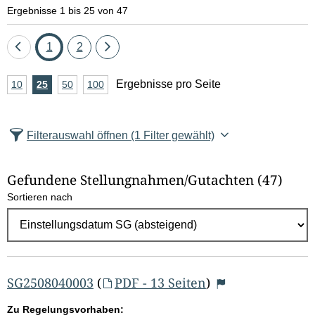
e
Ergebnisse 1 bis 25 von 47
l
Eine
Seite
Seite
Eine
1
2
d
Seite
Seite
A
Ergebnisse pro Seite
10
Ergebnisse
25
Ergebnisse
50
Ergebnisse
100
Ergebnisse
zurück
vor
l
n
pro
pro
pro
pro
Seite
Seite
Seite
Seite
z
ö
Filterauswahl öffnen
(1 Filter gewählt)
a
s
h
Gefundene Stellungnahmen/⁠Gutachten
(47)
c
l
Sortieren nach
E
h
r
e
g
e
n
b
SG2508040003
(
PDF - 13 Seiten
)
n
Zu Regelungsvorhaben: