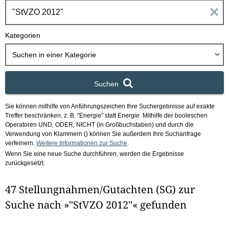
h
E
b
o
i
Kategorien
x
n
Suchen in
einer Kategorie
g
Suchen
a
Sie können mithilfe von Anführungszeichen Ihre Suchergebnisse auf exakte
b
Treffer beschränken, z. B. "Energie" statt Energie.
Mithilfe der booleschen
Operatoren UND, ODER, NICHT (in Großbuchstaben) und durch die
e
Verwendung von Klammern () können Sie außerdem Ihre Suchanfrage
verfeinern.
Weitere Informationen zur Suche
.
Wenn Sie eine neue Suche durchführen, werden die Ergebnisse
n
zurückgesetzt.
i
47 Stellungnahmen/Gutachten (SG) zur
m
Suche nach »"StVZO 2012"« gefunden
F