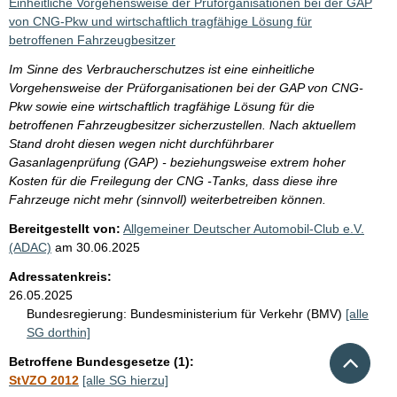
Einheitliche Vorgehensweise der Prüforganisationen bei der GAP
von CNG-Pkw und wirtschaftlich tragfähige Lösung für
betroffenen Fahrzeugbesitzer
Im Sinne des Verbraucherschutzes ist eine einheitliche
Vorgehensweise der Prüforganisationen bei der GAP von CNG-
Pkw sowie eine wirtschaftlich tragfähige Lösung für die
betroffenen Fahrzeugbesitzer sicherzustellen. Nach aktuellem
Stand droht diesen wegen nicht durchführbarer
Gasanlagenprüfung (GAP) - beziehungsweise extrem hoher
Kosten für die Freilegung der CNG -Tanks, dass diese ihre
Fahrzeuge nicht mehr (sinnvoll) weiterbetreiben können.
Bereitgestellt von:
Allgemeiner Deutscher Automobil-Club e.V.
(ADAC)
am
30.06.2025
Adressatenkreis:
26.05.2025
Bundesregierung:
Bundesministerium für Verkehr (BMV)
[alle
SG dorthin]
Nach 
Betroffene Bundesgesetze (1):
StVZO 2012
[alle SG hierzu]