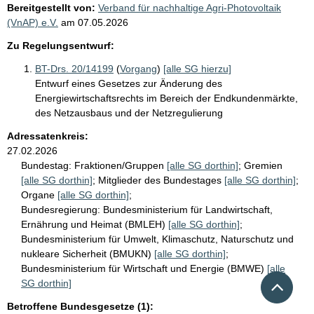
Bereitgestellt von:
Verband für nachhaltige Agri-Photovoltaik
(VnAP) e.V.
am
07.05.2026
Zu Regelungsentwurf:
BT-Drs. 20/14199
(
Vorgang
)
[alle SG hierzu]
Entwurf eines Gesetzes zur Änderung des
Energiewirtschaftsrechts im Bereich der Endkundenmärkte,
des Netzausbaus und der Netzregulierung
Adressatenkreis:
27.02.2026
Bundestag:
Fraktionen/Gruppen
[alle SG dorthin]
;
Gremien
[alle SG dorthin]
;
Mitglieder des Bundestages
[alle SG dorthin]
;
Organe
[alle SG dorthin]
;
Bundesregierung:
Bundesministerium für Landwirtschaft,
Ernährung und Heimat (BMLEH)
[alle SG dorthin]
;
Bundesministerium für Umwelt, Klimaschutz, Naturschutz und
nukleare Sicherheit (BMUKN)
[alle SG dorthin]
;
Bundesministerium für Wirtschaft und Energie (BMWE)
[alle
Nach 
SG dorthin]
Betroffene Bundesgesetze (1):