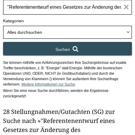
h
E
b
o
i
Kategorien
x
n
Alles durchsuchen
g
Suchen
a
Sie können mithilfe von Anführungszeichen Ihre Suchergebnisse auf exakte
b
Treffer beschränken, z. B. "Energie" statt Energie.
Mithilfe der booleschen
Operatoren UND, ODER, NICHT (in Großbuchstaben) und durch die
e
Verwendung von Klammern () können Sie außerdem Ihre Suchanfrage
verfeinern.
Weitere Informationen zur Suche
.
Wenn Sie eine neue Suche durchführen, werden die Ergebnisse
n
zurückgesetzt.
i
28 Stellungnahmen/Gutachten (SG) zur
m
Suche nach »"Referentenentwurf eines
F
Gesetzes zur Änderung des