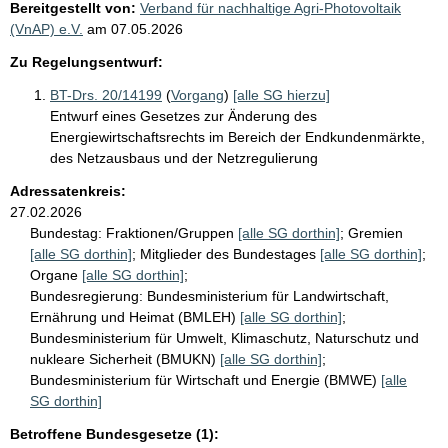
Bereitgestellt von:
Verband für nachhaltige Agri-Photovoltaik
i
(VnAP) e.V.
am
07.05.2026
t
Zu Regelungsentwurf:
e
BT-Drs. 20/14199
(
Vorgang
)
[alle SG hierzu]
Entwurf eines Gesetzes zur Änderung des
Energiewirtschaftsrechts im Bereich der Endkundenmärkte,
des Netzausbaus und der Netzregulierung
Adressatenkreis:
27.02.2026
Bundestag:
Fraktionen/Gruppen
[alle SG dorthin]
;
Gremien
[alle SG dorthin]
;
Mitglieder des Bundestages
[alle SG dorthin]
;
Organe
[alle SG dorthin]
;
Bundesregierung:
Bundesministerium für Landwirtschaft,
Ernährung und Heimat (BMLEH)
[alle SG dorthin]
;
Bundesministerium für Umwelt, Klimaschutz, Naturschutz und
nukleare Sicherheit (BMUKN)
[alle SG dorthin]
;
Bundesministerium für Wirtschaft und Energie (BMWE)
[alle
SG dorthin]
Betroffene Bundesgesetze (1):