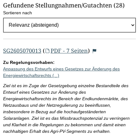
Gefundene Stellungnahmen/⁠Gutachten
(28)
l
Sortieren nach
E
r
g
e
b
SG2605070013
(
PDF - 7 Seiten
)
n
Zu Regelungsvorhaben:
i
Anpassung des Entwurfs eines Gesetzes zur Änderung des
s
Energiewirtschaftsrechts (...)
s
Ziel ist es im Zuge der Gesetzgebung einzelne Bestandteile des
e
Entwurf eines Gesetzes zur Änderung des
Energiewirtschaftsrechts im Bereich der Endkundenmärkte, des
p
Netzausbaus und der Netzregulierung zu beeinflussen,
r
insbesondere in Bezug auf die hochaufgeständerten
o
Solaranlagen. Ziel ist es das Missbrauchspotenzial zu verringern
und Klarheit in die Regelungen zu bekommen und damit einen
S
nachhaltigen Erhalt des Agri-PV-Segments zu erhalten.
e