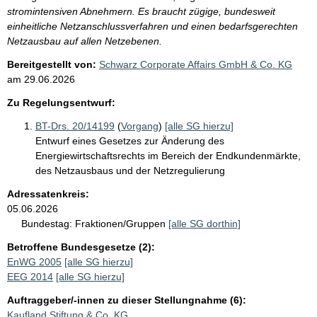
stromintensiven Abnehmern. Es braucht zügige, bundesweit
einheitliche Netzanschlussverfahren und einen bedarfsgerechten
Netzausbau auf allen Netzebenen.
Bereitgestellt von:
Schwarz Corporate Affairs GmbH & Co. KG
am
29.06.2026
Zu Regelungsentwurf:
BT-Drs. 20/14199
(
Vorgang
)
[alle SG hierzu]
Entwurf eines Gesetzes zur Änderung des
Energiewirtschaftsrechts im Bereich der Endkundenmärkte,
des Netzausbaus und der Netzregulierung
Adressatenkreis:
05.06.2026
Bundestag:
Fraktionen/Gruppen
[alle SG dorthin]
Betroffene Bundesgesetze (2):
EnWG 2005
[alle SG hierzu]
EEG 2014
[alle SG hierzu]
Auftraggeber/-innen zu dieser Stellungnahme (6):
Kaufland Stiftung & Co. KG