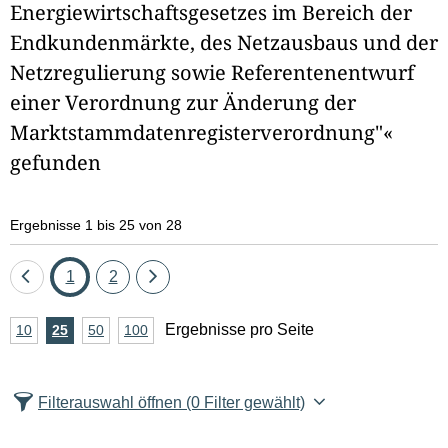
Energiewirtschaftsgesetzes im Bereich der
e
Endkundenmärkte, des Netzausbaus und der
l
Netzregulierung sowie Referentenentwurf
d
einer Verordnung zur Änderung der
Marktstammdatenregisterverordnung"«
l
gefunden
ö
s
Ergebnisse 1 bis 25 von 28
c
Eine
Seite
Seite
Eine
1
2
h
Seite
Seite
A
Ergebnisse pro Seite
10
Ergebnisse
25
Ergebnisse
50
Ergebnisse
100
Ergebnisse
e
zurück
vor
n
pro
pro
pro
pro
n
Seite
Seite
Seite
Seite
z
Filterauswahl öffnen
(0 Filter gewählt)
a
h