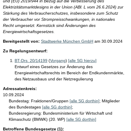
und (EU) 2019/944 in Bezug auf die Verbesserung des
Elektrizitätsmarktdesigns in der Union (ABl. L vom 26.6.2024) zur
Stärkung des Verbraucherschutzes, insbesondere zum Schutz
der Verbraucher vor Strompreisschwankungen, in nationales
Recht umgesetzt. Kernstück sind Änderungen des
Energiewirtschaftsgesetzes.
Bereitgestellt von:
Stadtwerke München GmbH
am
30.09.2024
Zu Regelungsentwurf:
BT-Drs. 20/14199
(
Vorgang
)
[alle SG hierzu]
Entwurf eines Gesetzes zur Änderung des
Energiewirtschaftsrechts im Bereich der Endkundenmärkte,
des Netzausbaus und der Netzregulierung
Adressatenkreis:
10.09.2024
Bundestag:
Fraktionen/Gruppen
[alle SG dorthin]
;
Mitglieder
des Bundestages
[alle SG dorthin]
;
Bundesregierung:
Bundesministerium für Wirtschaft und
Klimaschutz (BMWK) (20. WP)
[alle SG dorthin]
Betroffene Bundesgesetze (1):