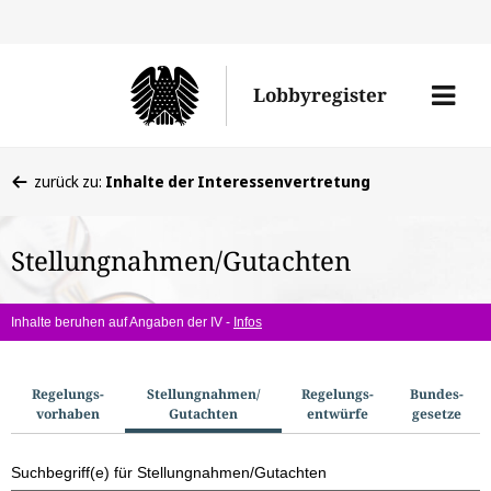
Direkt
Direk
zu
zum
Men
Lobbyregister
den
Inhal
öffne
Sucherge
Sie
zurück zu:
Inhalte der Interessenvertretung
befinden
sich
Stellungnahmen/Gutachten
hier:
Inhalte beruhen auf Angaben der IV -
Infos
S
Regelungs­
Stellungnahmen/​
Regelungs­
Bundes­
vorhaben
Gutachten
entwürfe
gesetze
u
c
Suchbegriff(e) für Stellungnahmen/Gutachten