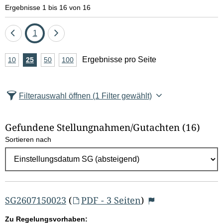
e
Ergebnisse 1 bis 16 von 16
l
Eine
Seite
Eine
1
d
Seite
Seite
A
Ergebnisse pro Seite
10
Ergebnisse
25
Ergebnisse
50
Ergebnisse
100
Ergebnisse
zurück
vor
l
n
pro
pro
pro
pro
Seite
Seite
Seite
Seite
z
ö
Filterauswahl öffnen
(1 Filter gewählt)
a
s
h
Gefundene Stellungnahmen/⁠Gutachten
(16)
c
l
Sortieren nach
E
h
r
e
g
e
n
b
SG2607150023
(
PDF - 3 Seiten
)
n
Zu Regelungsvorhaben: