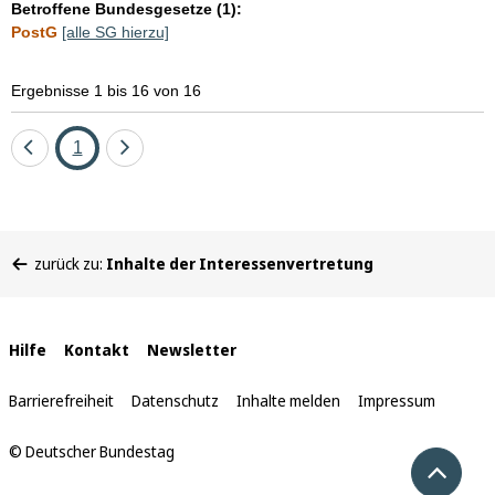
Betroffene Bundesgesetze (1):
PostG
[alle SG hierzu]
Ergebnisse 1 bis 16 von 16
Eine
Seite
Eine
1
Seite
Seite
zurück
vor
Sie
zurück zu:
Inhalte der Interessenvertretung
befinden
sich
hier:
Interne
Hilfe
Kontakt
Newsletter
Links
Barrierefreiheit
Datenschutz
Inhalte melden
Impressum
© Deutscher Bundestag
Nach 