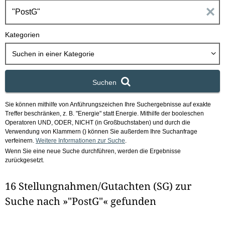
h
E
b
o
i
Kategorien
x
n
Suchen in
einer Kategorie
g
Suchen
a
Sie können mithilfe von Anführungszeichen Ihre Suchergebnisse auf exakte
b
Treffer beschränken, z. B. "Energie" statt Energie.
Mithilfe der booleschen
Operatoren UND, ODER, NICHT (in Großbuchstaben) und durch die
e
Verwendung von Klammern () können Sie außerdem Ihre Suchanfrage
verfeinern.
Weitere Informationen zur Suche
.
Wenn Sie eine neue Suche durchführen, werden die Ergebnisse
n
zurückgesetzt.
i
16 Stellungnahmen/Gutachten (SG) zur
m
Suche nach »"PostG"« gefunden
F