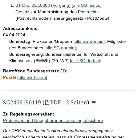
BT-Drs. 20/10283
(
Vorgang
)
[alle SG hierzu]
Gesetz zur Modernisierung des Postrechts
(Postrechtsmodernisierungsgesetz - PostModG)
Adressatenkreis:
04.04.2024
Bundestag:
Fraktionen/Gruppen
[alle SG dorthin]
;
Mitglieder
des Bundestages
[alle SG dorthin]
;
Bundesregierung:
Bundesministerium für Wirtschaft und
Klimaschutz (BMWK) (20. WP)
[alle SG dorthin]
Betroffene Bundesgesetze (1):
PostG
[alle SG hierzu]
SG2406190119
(
PDF - 2 Seiten
)
Zu Regelungsvorhaben:
Probenversand Neugeborenenscreening absichern
Der DHV empfiehlt im Postrechtsmodernisierungsgesetz
verbindlich sicherzustellen, dass als Expressdienstleistung der