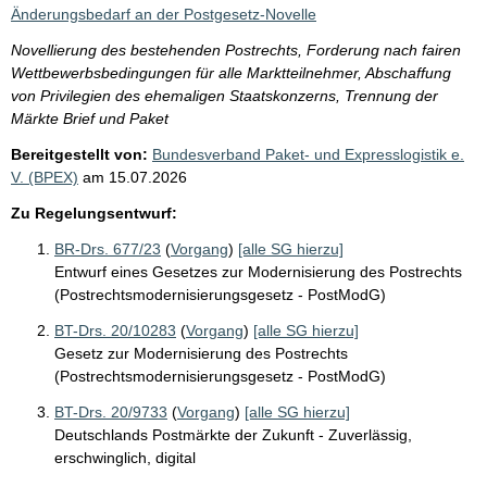
i
Änderungsbedarf an der Postgesetz-Novelle
s
Novellierung des bestehenden Postrechts, Forderung nach fairen
s
Wettbewerbsbedingungen für alle Marktteilnehmer, Abschaffung
e
von Privilegien des ehemaligen Staatskonzerns, Trennung der
Märkte Brief und Paket
p
Bereitgestellt von:
Bundesverband Paket- und Expresslogistik e.
r
V. (BPEX)
am
15.07.2026
o
Zu Regelungsentwurf:
S
e
BR-Drs. 677/23
(
Vorgang
)
[alle SG hierzu]
Entwurf eines Gesetzes zur Modernisierung des Postrechts
i
(Postrechtsmodernisierungsgesetz - PostModG)
t
BT-Drs. 20/10283
(
Vorgang
)
[alle SG hierzu]
e
Gesetz zur Modernisierung des Postrechts
(Postrechtsmodernisierungsgesetz - PostModG)
BT-Drs. 20/9733
(
Vorgang
)
[alle SG hierzu]
Deutschlands Postmärkte der Zukunft - Zuverlässig,
erschwinglich, digital