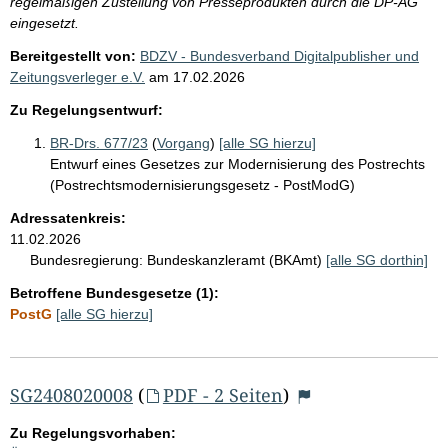
regelmäßigen Zustellung von Presseprodukten durch die DP-AG
eingesetzt.
Bereitgestellt von:
BDZV - Bundesverband Digitalpublisher und
Zeitungsverleger e.V.
am
17.02.2026
Zu Regelungsentwurf:
BR-Drs. 677/23
(
Vorgang
)
[alle SG hierzu]
Entwurf eines Gesetzes zur Modernisierung des Postrechts
(Postrechtsmodernisierungsgesetz - PostModG)
Adressatenkreis:
11.02.2026
Bundesregierung:
Bundeskanzleramt (BKAmt)
[alle SG dorthin]
Betroffene Bundesgesetze (1):
PostG
[alle SG hierzu]
SG2408020008
(
PDF - 2 Seiten
)
Zu Regelungsvorhaben: