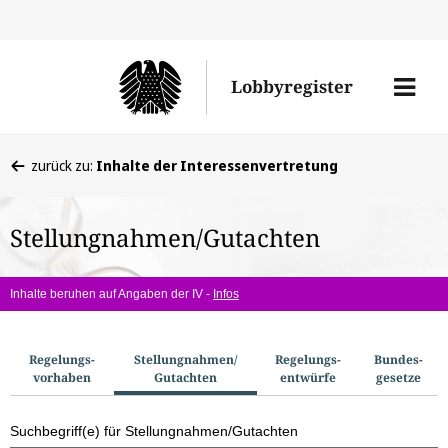
Direkt
Direk
zu
zum
Men
Lobbyregister
den
Inhal
öffne
Sucherge
Sie
zurück zu:
Inhalte der Interessenvertretung
befinden
sich
Stellungnahmen/Gutachten
hier:
Inhalte beruhen auf Angaben der IV -
Infos
S
Regelungs­
Stellungnahmen/​
Regelungs­
Bundes­
vorhaben
Gutachten
entwürfe
gesetze
u
c
Suchbegriff(e) für Stellungnahmen/Gutachten