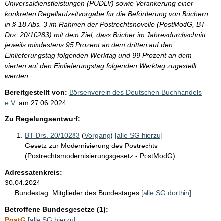
Universaldienstleistungen (PUDLV) sowie Verankerung einer
konkreten Regellaufzeitvorgabe für die Beförderung von Büchern
in § 18 Abs. 3 im Rahmen der Postrechtsnovelle (PostModG, BT-
Drs. 20/10283) mit dem Ziel, dass Bücher im Jahresdurchschnitt
jeweils mindestens 95 Prozent an dem dritten auf den
Einlieferungstag folgenden Werktag und 99 Prozent an dem
vierten auf den Einlieferungstag folgenden Werktag zugestellt
werden.
Bereitgestellt von:
Börsenverein des Deutschen Buchhandels
e.V.
am
27.06.2024
Zu Regelungsentwurf:
BT-Drs. 20/10283
(
Vorgang
)
[alle SG hierzu]
Gesetz zur Modernisierung des Postrechts
(Postrechtsmodernisierungsgesetz - PostModG)
Adressatenkreis:
30.04.2024
Bundestag:
Mitglieder des Bundestages
[alle SG dorthin]
Betroffene Bundesgesetze (1):
PostG
[alle SG hierzu]