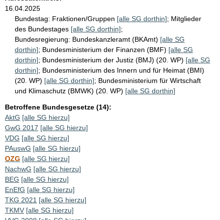
16.04.2025
Bundestag:
Fraktionen/Gruppen
[alle SG dorthin]
;
Mitglieder
des Bundestages
[alle SG dorthin]
;
Bundesregierung:
Bundeskanzleramt (BKAmt)
[alle SG
dorthin]
;
Bundesministerium der Finanzen (BMF)
[alle SG
dorthin]
;
Bundesministerium der Justiz (BMJ) (20. WP)
[alle SG
dorthin]
;
Bundesministerium des Innern und für Heimat (BMI)
(20. WP)
[alle SG dorthin]
;
Bundesministerium für Wirtschaft
und Klimaschutz (BMWK) (20. WP)
[alle SG dorthin]
Betroffene Bundesgesetze (14):
AktG
[alle SG hierzu]
GwG 2017
[alle SG hierzu]
VDG
[alle SG hierzu]
PAuswG
[alle SG hierzu]
OZG
[alle SG hierzu]
NachwG
[alle SG hierzu]
BEG
[alle SG hierzu]
EnEfG
[alle SG hierzu]
TKG 2021
[alle SG hierzu]
TKMV
[alle SG hierzu]