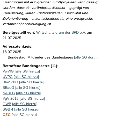
Erfahrungen mit erfolgreichen Großprojekten kann gezeigt
werden, dass ein verändertes Mindset – geprägt von
Priorisierung, klaren Zuständigkeiten, Flexibilität und
Zielorientierung – mitentscheidend für eine erfolgreiche
Verfahrensbeschleunigung ist.
Bereitgestellt von:
Wirtschaftsforum der SPD e.V.
am
21.07.2025
Adressatenkreis:
18.07.2025
Bundestag:
Mitglieder des Bundestages
[alle SG dorthin]
Betroffene Bundesgesetze (11):
VwVfG
[alle SG hierzu]
UVPG
[alle SG hierzu]
BImSchG
[alle SG hierzu]
BBauG
[alle SG hierzu]
NABEG
[alle SG hierzu]
VgV 2016
[alle SG hierzu]
GWB
[alle SG hierzu]
SGB 4
[alle SG hierzu]
OZG
[alle SG hierzu]