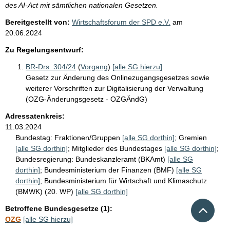
des AI-Act mit sämtlichen nationalen Gesetzen.
Bereitgestellt von:
Wirtschaftsforum der SPD e.V.
am
20.06.2024
Zu Regelungsentwurf:
BR-Drs. 304/24
(
Vorgang
)
[alle SG hierzu]
Gesetz zur Änderung des Onlinezugangsgesetzes sowie
weiterer Vorschriften zur Digitalisierung der Verwaltung
(OZG-Änderungsgesetz - OZGÄndG)
Adressatenkreis:
11.03.2024
Bundestag:
Fraktionen/Gruppen
[alle SG dorthin]
;
Gremien
[alle SG dorthin]
;
Mitglieder des Bundestages
[alle SG dorthin]
;
Bundesregierung:
Bundeskanzleramt (BKAmt)
[alle SG
dorthin]
;
Bundesministerium der Finanzen (BMF)
[alle SG
dorthin]
;
Bundesministerium für Wirtschaft und Klimaschutz
(BMWK) (20. WP)
[alle SG dorthin]
Nach 
Betroffene Bundesgesetze (1):
OZG
[alle SG hierzu]