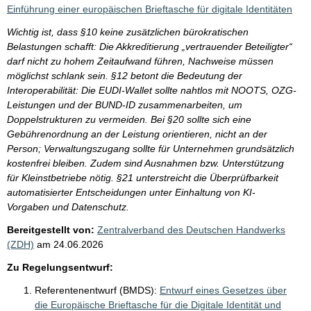
i
Einführung einer europäischen Brieftasche für digitale Identitäten
s
Wichtig ist, dass §10 keine zusätzlichen bürokratischen
s
Belastungen schafft: Die Akkreditierung „vertrauender Beteiligter“
e
darf nicht zu hohem Zeitaufwand führen, Nachweise müssen
möglichst schlank sein. §12 betont die Bedeutung der
p
Interoperabilität: Die EUDI-Wallet sollte nahtlos mit NOOTS, OZG-
r
Leistungen und der BUND-ID zusammenarbeiten, um
o
Doppelstrukturen zu vermeiden. Bei §20 sollte sich eine
Gebührenordnung an der Leistung orientieren, nicht an der
S
Person; Verwaltungszugang sollte für Unternehmen grundsätzlich
e
kostenfrei bleiben. Zudem sind Ausnahmen bzw. Unterstützung
i
für Kleinstbetriebe nötig. §21 unterstreicht die Überprüfbarkeit
automatisierter Entscheidungen unter Einhaltung von KI-
t
Vorgaben und Datenschutz.
e
Bereitgestellt von:
Zentralverband des Deutschen Handwerks
(ZDH)
am
24.06.2026
Zu Regelungsentwurf:
Referentenentwurf (BMDS):
Entwurf eines Gesetzes über
die Europäische Brieftasche für die Digitale Identität und