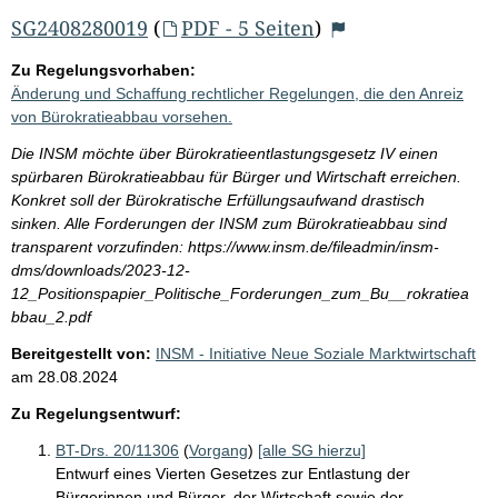
SG2408280019
(
PDF - 5 Seiten
)
Zu Regelungsvorhaben:
Änderung und Schaffung rechtlicher Regelungen, die den Anreiz
von Bürokratieabbau vorsehen.
Die INSM möchte über Bürokratieentlastungsgesetz IV einen
spürbaren Bürokratieabbau für Bürger und Wirtschaft erreichen.
Konkret soll der Bürokratische Erfüllungsaufwand drastisch
sinken. Alle Forderungen der INSM zum Bürokratieabbau sind
transparent vorzufinden: https://www.insm.de/fileadmin/insm-
dms/downloads/2023-12-
12_Positionspapier_Politische_Forderungen_zum_Bu__rokratiea
bbau_2.pdf
Bereitgestellt von:
INSM - Initiative Neue Soziale Marktwirtschaft
am
28.08.2024
Zu Regelungsentwurf:
BT-Drs. 20/11306
(
Vorgang
)
[alle SG hierzu]
Entwurf eines Vierten Gesetzes zur Entlastung der
Bürgerinnen und Bürger, der Wirtschaft sowie der