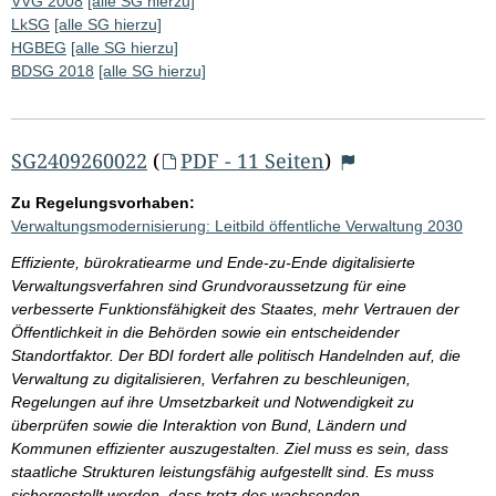
VVG 2008
[alle SG hierzu]
LkSG
[alle SG hierzu]
HGBEG
[alle SG hierzu]
BDSG 2018
[alle SG hierzu]
SG2409260022
(
PDF - 11 Seiten
)
Zu Regelungsvorhaben:
Verwaltungsmodernisierung: Leitbild öffentliche Verwaltung 2030
Effiziente, bürokratiearme und Ende-zu-Ende digitalisierte
Verwaltungsverfahren sind Grundvoraussetzung für eine
verbesserte Funktionsfähigkeit des Staates, mehr Vertrauen der
Öffentlichkeit in die Behörden sowie ein entscheidender
Standortfaktor. Der BDI fordert alle politisch Handelnden auf, die
Verwaltung zu digitalisieren, Verfahren zu beschleunigen,
Regelungen auf ihre Umsetzbarkeit und Notwendigkeit zu
überprüfen sowie die Interaktion von Bund, Ländern und
Kommunen effizienter auszugestalten. Ziel muss es sein, dass
staatliche Strukturen leistungsfähig aufgestellt sind. Es muss
sichergestellt werden, dass trotz des wachsenden