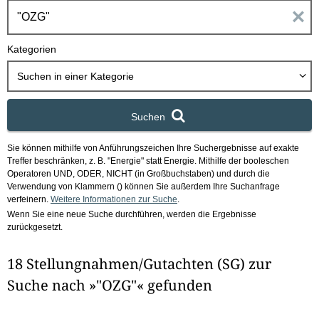
h
E
b
o
i
Kategorien
x
n
Suchen in
einer Kategorie
g
Suchen
a
Sie können mithilfe von Anführungszeichen Ihre Suchergebnisse auf exakte
b
Treffer beschränken, z. B. "Energie" statt Energie.
Mithilfe der booleschen
Operatoren UND, ODER, NICHT (in Großbuchstaben) und durch die
e
Verwendung von Klammern () können Sie außerdem Ihre Suchanfrage
verfeinern.
Weitere Informationen zur Suche
.
Wenn Sie eine neue Suche durchführen, werden die Ergebnisse
n
zurückgesetzt.
i
18 Stellungnahmen/Gutachten (SG) zur
m
Suche nach »"OZG"« gefunden
F