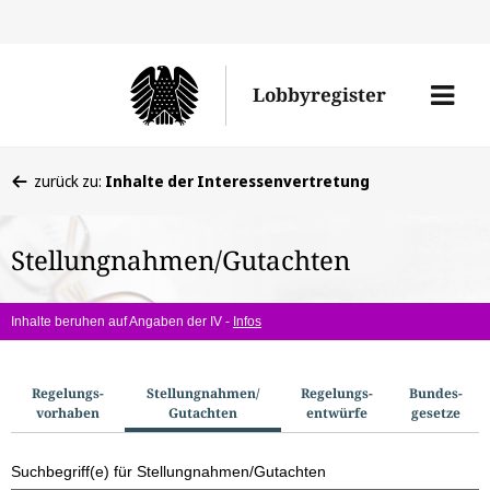
Direkt
Direk
zu
zum
Men
Lobbyregister
den
Inhal
öffne
Sucherge
Sie
zurück zu:
Inhalte der Interessenvertretung
befinden
sich
Stellungnahmen/Gutachten
hier:
Inhalte beruhen auf Angaben der IV -
Infos
S
Regelungs­
Stellungnahmen/​
Regelungs­
Bundes­
vorhaben
Gutachten
entwürfe
gesetze
u
c
Suchbegriff(e) für Stellungnahmen/Gutachten