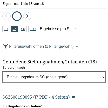
e
Ergebnisse 1 bis 18 von 18
l
Eine
Seite
Eine
1
d
Seite
Seite
A
Ergebnisse pro Seite
10
Ergebnisse
25
Ergebnisse
50
Ergebnisse
100
Ergebnisse
zurück
vor
l
n
pro
pro
pro
pro
Seite
Seite
Seite
Seite
z
ö
Filterauswahl öffnen
(1 Filter gewählt)
a
s
h
Gefundene Stellungnahmen/⁠Gutachten
(18)
c
l
Sortieren nach
E
h
r
e
g
e
n
b
SG2606190095
(
PDF - 4 Seiten
)
n
Zu Regelungsvorhaben: