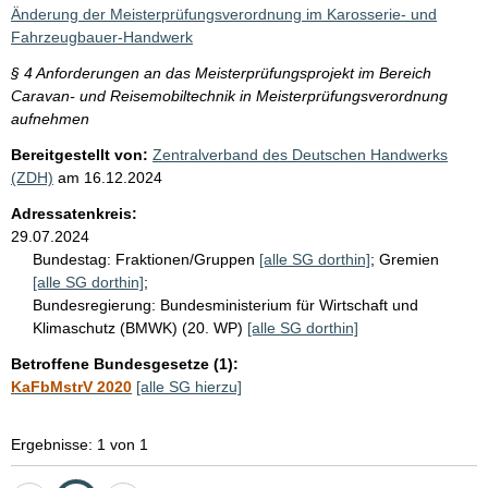
i
Änderung der Meisterprüfungsverordnung im Karosserie- und
s
Fahrzeugbauer-Handwerk
s
§ 4 Anforderungen an das Meisterprüfungsprojekt im Bereich
e
Caravan- und Reisemobiltechnik in Meisterprüfungsverordnung
aufnehmen
p
Bereitgestellt von:
Zentralverband des Deutschen Handwerks
r
(ZDH)
am
16.12.2024
o
Adressatenkreis:
S
29.07.2024
e
Bundestag:
Fraktionen/Gruppen
[alle SG dorthin]
;
Gremien
i
[alle SG dorthin]
;
Bundesregierung:
Bundesministerium für Wirtschaft und
t
Klimaschutz (BMWK) (20. WP)
[alle SG dorthin]
e
Betroffene Bundesgesetze (1):
KaFbMstrV 2020
[alle SG hierzu]
Ergebnisse: 1 von 1