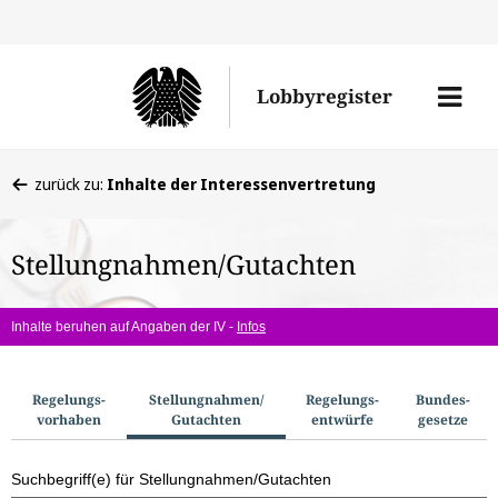
Direkt
Direk
zu
zum
Men
Lobbyregister
den
Inhal
öffne
Sucherge
Sie
zurück zu:
Inhalte der Interessenvertretung
befinden
sich
Stellungnahmen/Gutachten
hier:
Inhalte beruhen auf Angaben der IV -
Infos
S
Regelungs­
Stellungnahmen/​
Regelungs­
Bundes­
vorhaben
Gutachten
entwürfe
gesetze
u
c
Suchbegriff(e) für Stellungnahmen/Gutachten