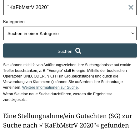
h
E
b
o
i
Kategorien
x
n
Suchen in
einer Kategorie
g
Suchen
a
Sie können mithilfe von Anführungszeichen Ihre Suchergebnisse auf exakte
b
Treffer beschränken, z. B. "Energie" statt Energie.
Mithilfe der booleschen
Operatoren UND, ODER, NICHT (in Großbuchstaben) und durch die
e
Verwendung von Klammern () können Sie außerdem Ihre Suchanfrage
verfeinern.
Weitere Informationen zur Suche
.
Wenn Sie eine neue Suche durchführen, werden die Ergebnisse
n
zurückgesetzt.
i
Eine Stellungnahme/ein Gutachten (SG) zur
m
Suche nach »"KaFbMstrV 2020"« gefunden
F