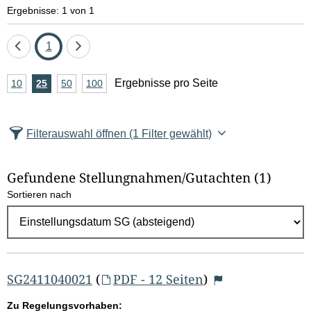
e
Ergebnisse: 1 von 1
l
Eine
Seite
Eine
1
d
Seite
Seite
A
Ergebnisse pro Seite
10
Ergebnisse
25
Ergebnisse
50
Ergebnisse
100
Ergebnisse
zurück
vor
l
n
pro
pro
pro
pro
Seite
Seite
Seite
Seite
z
ö
Filterauswahl öffnen
(1 Filter gewählt)
a
s
h
Gefundene Stellungnahmen/⁠Gutachten
(1)
c
l
Sortieren nach
E
h
r
e
g
e
n
b
SG2411040021
(
PDF - 12 Seiten
)
n
Zu Regelungsvorhaben: