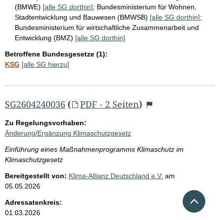
(BMWE)
[alle SG dorthin]
;
Bundesministerium für Wohnen,
Stadtentwicklung und Bauwesen (BMWSB)
[alle SG dorthin]
;
Bundesministerium für wirtschaftliche Zusammenarbeit und
Entwicklung (BMZ)
[alle SG dorthin]
Betroffene Bundesgesetze (1):
KSG
[alle SG hierzu]
SG2604240036
(
PDF - 2 Seiten
)
Zu Regelungsvorhaben:
Änderung/Ergänzung Klimaschutzgesetz
Einführung eines Maßnahmenprogramms Klimaschutz im
Klimaschutzgesetz
Bereitgestellt von:
Klima-Allianz Deutschland e.V.
am
05.05.2026
Nach 
Adressatenkreis:
01.03.2026