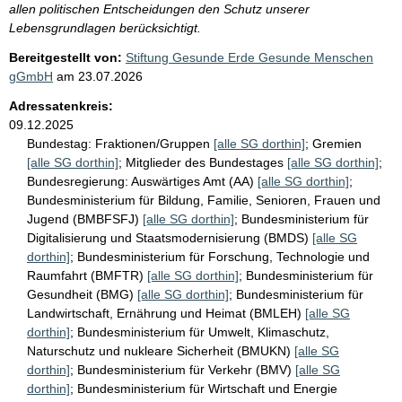
allen politischen Entscheidungen den Schutz unserer
Lebensgrundlagen berücksichtigt.
Bereitgestellt von:
Stiftung Gesunde Erde Gesunde Menschen
gGmbH
am
23.07.2026
Adressatenkreis:
09.12.2025
Bundestag:
Fraktionen/Gruppen
[alle SG dorthin]
;
Gremien
[alle SG dorthin]
;
Mitglieder des Bundestages
[alle SG dorthin]
;
Bundesregierung:
Auswärtiges Amt (AA)
[alle SG dorthin]
;
Bundesministerium für Bildung, Familie, Senioren, Frauen und
Jugend (BMBFSFJ)
[alle SG dorthin]
;
Bundesministerium für
Digitalisierung und Staatsmodernisierung (BMDS)
[alle SG
dorthin]
;
Bundesministerium für Forschung, Technologie und
Raumfahrt (BMFTR)
[alle SG dorthin]
;
Bundesministerium für
Gesundheit (BMG)
[alle SG dorthin]
;
Bundesministerium für
Landwirtschaft, Ernährung und Heimat (BMLEH)
[alle SG
dorthin]
;
Bundesministerium für Umwelt, Klimaschutz,
Naturschutz und nukleare Sicherheit (BMUKN)
[alle SG
dorthin]
;
Bundesministerium für Verkehr (BMV)
[alle SG
dorthin]
;
Bundesministerium für Wirtschaft und Energie