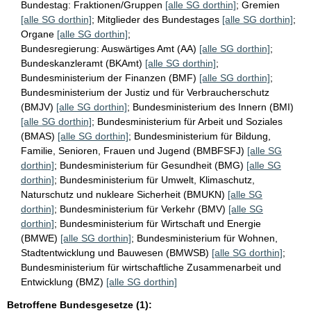
Bundestag:
Fraktionen/Gruppen
[alle SG dorthin]
;
Gremien
[alle SG dorthin]
;
Mitglieder des Bundestages
[alle SG dorthin]
;
Organe
[alle SG dorthin]
;
Bundesregierung:
Auswärtiges Amt (AA)
[alle SG dorthin]
;
Bundeskanzleramt (BKAmt)
[alle SG dorthin]
;
Bundesministerium der Finanzen (BMF)
[alle SG dorthin]
;
Bundesministerium der Justiz und für Verbraucherschutz
(BMJV)
[alle SG dorthin]
;
Bundesministerium des Innern (BMI)
[alle SG dorthin]
;
Bundesministerium für Arbeit und Soziales
(BMAS)
[alle SG dorthin]
;
Bundesministerium für Bildung,
Familie, Senioren, Frauen und Jugend (BMBFSFJ)
[alle SG
dorthin]
;
Bundesministerium für Gesundheit (BMG)
[alle SG
dorthin]
;
Bundesministerium für Umwelt, Klimaschutz,
Naturschutz und nukleare Sicherheit (BMUKN)
[alle SG
dorthin]
;
Bundesministerium für Verkehr (BMV)
[alle SG
dorthin]
;
Bundesministerium für Wirtschaft und Energie
(BMWE)
[alle SG dorthin]
;
Bundesministerium für Wohnen,
Stadtentwicklung und Bauwesen (BMWSB)
[alle SG dorthin]
;
Bundesministerium für wirtschaftliche Zusammenarbeit und
Entwicklung (BMZ)
[alle SG dorthin]
Betroffene Bundesgesetze (1):