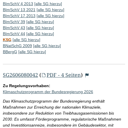
BImSchV 4 2013
[alle SG hierzu]
BImSchV 13 2021
[alle SG hierzu]
BImSchV 17 2013
[alle SG hierzu]
BImSchV 39
[alle SG hierzu]
BImSchV 43
[alle SG hierzu]
BImSchV 44
[alle SG hierzu]
KSG
[alle SG hierzu]
BNatSchG 2009
[alle SG hierzu]
BBergG
[alle SG hierzu]
SG2606080042
(
PDF - 4 Seiten
)
Zu Regelungsvorhaben:
Klimaschutzprogramm der Bundesregierung 2026
Das Klimaschutzprogramm der Bundesregierung enthält
Maßnahmen zur Erreichung der nationalen Klimaziele,
insbesondere zur Reduktion von Treibhausgasemissionen bis
2030. Es umfasst Förderprogramme, regulatorische Maßnahmen
und Investitionsanreize, insbesondere im Gebäudesektor, mit