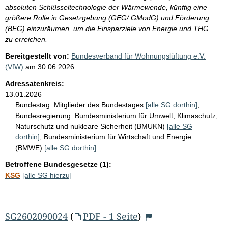
absoluten Schlüsseltechnologie der Wärmewende, künftig eine
größere Rolle in Gesetzgebung (GEG/ GModG) und Förderung
(BEG) einzuräumen, um die Einsparziele von Energie und THG
zu erreichen.
Bereitgestellt von:
Bundesverband für Wohnungslüftung e.V.
(VfW)
am
30.06.2026
Adressatenkreis:
13.01.2026
Bundestag:
Mitglieder des Bundestages
[alle SG dorthin]
;
Bundesregierung:
Bundesministerium für Umwelt, Klimaschutz,
Naturschutz und nukleare Sicherheit (BMUKN)
[alle SG
dorthin]
;
Bundesministerium für Wirtschaft und Energie
(BMWE)
[alle SG dorthin]
Betroffene Bundesgesetze (1):
KSG
[alle SG hierzu]
SG2602090024
(
PDF - 1 Seite
)