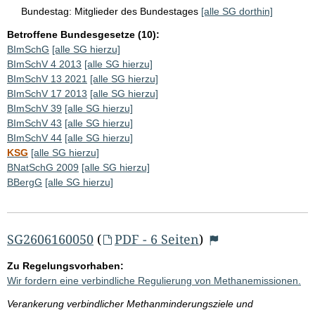
Bundestag:
Mitglieder des Bundestages
[alle SG dorthin]
Betroffene Bundesgesetze (10):
BImSchG
[alle SG hierzu]
BImSchV 4 2013
[alle SG hierzu]
BImSchV 13 2021
[alle SG hierzu]
BImSchV 17 2013
[alle SG hierzu]
BImSchV 39
[alle SG hierzu]
BImSchV 43
[alle SG hierzu]
BImSchV 44
[alle SG hierzu]
KSG
[alle SG hierzu]
BNatSchG 2009
[alle SG hierzu]
BBergG
[alle SG hierzu]
SG2606160050
(
PDF - 6 Seiten
)
Zu Regelungsvorhaben:
Wir fordern eine verbindliche Regulierung von Methanemissionen.
Verankerung verbindlicher Methanminderungsziele und