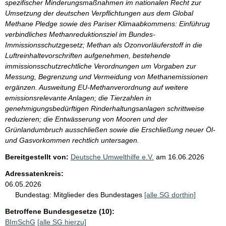
spezifischer Minderungsmaßnahmen im nationalen Recht zur
Umsetzung der deutschen Verpflichtungen aus dem Global
Methane Pledge sowie des Pariser Klimaabkommens: Einführug
verbindliches Methanreduktionsziel im Bundes-
Immissionsschutzgesetz; Methan als Ozonvorläuferstoff in die
Luftreinhaltevorschriften aufgenehmen, bestehende
immissionsschutzrechtliche Verordnungen um Vorgaben zur
Messung, Begrenzung und Vermeidung von Methanemissionen
ergänzen. Ausweitung EU-Methanverordnung auf weitere
emissionsrelevante Anlagen; die Tierzahlen in
genehmigungsbedürftigen Rinderhaltungsanlagen schrittweise
reduzieren; die Entwässerung von Mooren und der
Grünlandumbruch ausschließen sowie die Erschließung neuer Öl-
und Gasvorkommen rechtlich untersagen.
Bereitgestellt von:
Deutsche Umwelthilfe e.V.
am
16.06.2026
Adressatenkreis:
06.05.2026
Bundestag:
Mitglieder des Bundestages
[alle SG dorthin]
Betroffene Bundesgesetze (10):
BImSchG
[alle SG hierzu]