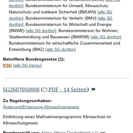
dorthin]
;
Bundesministerium für Umwelt, Klimaschutz,
Naturschutz und nukleare Sicherheit (BMUKN)
[alle SG
dorthin]
;
Bundesministerium für Verkehr (BMV)
[alle SG
dorthin]
;
Bundesministerium für Wirtschaft und Energie
(BMWE)
[alle SG dorthin]
;
Bundesministerium für Wohnen,
Stadtentwicklung und Bauwesen (BMWSB)
[alle SG dorthin]
;
Bundesministerium für wirtschaftliche Zusammenarbeit und
Entwicklung (BMZ)
[alle SG dorthin]
Betroffene Bundesgesetze (1):
KSG
[alle SG hierzu]
SG2607050008
(
PDF - 14 Seiten
)
Zu Regelungsvorhaben:
Änderung/Ergänzung Klimaschutzgesetz
Einführung eines Maßnahmenprogramms Klimaschutz im
Klimaschutzgesetz
Bereitgestellt von:
Klima-Allianz Deutschland e.V.
am