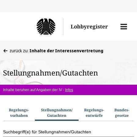
Direkt
Direk
zu
zum
Men
Lobbyregister
den
Inhal
öffne
Sucherge
Sie
zurück zu:
Inhalte der Interessenvertretung
befinden
sich
Stellungnahmen/Gutachten
hier:
Inhalte beruhen auf Angaben der IV -
Infos
S
Regelungs­
Stellungnahmen/​
Regelungs­
Bundes­
vorhaben
Gutachten
entwürfe
gesetze
u
c
Suchbegriff(e) für Stellungnahmen/Gutachten