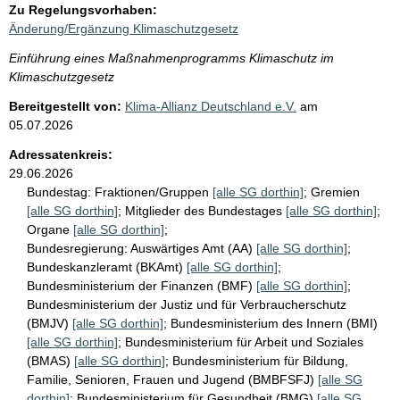
Zu Regelungsvorhaben:
Änderung/Ergänzung Klimaschutzgesetz
Einführung eines Maßnahmenprogramms Klimaschutz im
Klimaschutzgesetz
Bereitgestellt von:
Klima-Allianz Deutschland e.V.
am
05.07.2026
Adressatenkreis:
29.06.2026
Bundestag:
Fraktionen/Gruppen
[alle SG dorthin]
;
Gremien
[alle SG dorthin]
;
Mitglieder des Bundestages
[alle SG dorthin]
;
Organe
[alle SG dorthin]
;
Bundesregierung:
Auswärtiges Amt (AA)
[alle SG dorthin]
;
Bundeskanzleramt (BKAmt)
[alle SG dorthin]
;
Bundesministerium der Finanzen (BMF)
[alle SG dorthin]
;
Bundesministerium der Justiz und für Verbraucherschutz
(BMJV)
[alle SG dorthin]
;
Bundesministerium des Innern (BMI)
[alle SG dorthin]
;
Bundesministerium für Arbeit und Soziales
(BMAS)
[alle SG dorthin]
;
Bundesministerium für Bildung,
Familie, Senioren, Frauen und Jugend (BMBFSFJ)
[alle SG
dorthin]
;
Bundesministerium für Gesundheit (BMG)
[alle SG