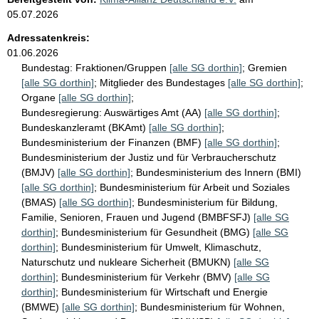
05.07.2026
Adressatenkreis:
01.06.2026
Bundestag:
Fraktionen/Gruppen
[alle SG dorthin]
;
Gremien
[alle SG dorthin]
;
Mitglieder des Bundestages
[alle SG dorthin]
;
Organe
[alle SG dorthin]
;
Bundesregierung:
Auswärtiges Amt (AA)
[alle SG dorthin]
;
Bundeskanzleramt (BKAmt)
[alle SG dorthin]
;
Bundesministerium der Finanzen (BMF)
[alle SG dorthin]
;
Bundesministerium der Justiz und für Verbraucherschutz
(BMJV)
[alle SG dorthin]
;
Bundesministerium des Innern (BMI)
[alle SG dorthin]
;
Bundesministerium für Arbeit und Soziales
(BMAS)
[alle SG dorthin]
;
Bundesministerium für Bildung,
Familie, Senioren, Frauen und Jugend (BMBFSFJ)
[alle SG
dorthin]
;
Bundesministerium für Gesundheit (BMG)
[alle SG
dorthin]
;
Bundesministerium für Umwelt, Klimaschutz,
Naturschutz und nukleare Sicherheit (BMUKN)
[alle SG
dorthin]
;
Bundesministerium für Verkehr (BMV)
[alle SG
dorthin]
;
Bundesministerium für Wirtschaft und Energie
(BMWE)
[alle SG dorthin]
;
Bundesministerium für Wohnen,