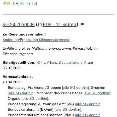
KSG
[alle SG hierzu]
SG2607050006
(
PDF - 11 Seiten
)
Zu Regelungsvorhaben:
Änderung/Ergänzung Klimaschutzgesetz
Einführung eines Maßnahmenprogramms Klimaschutz im
Klimaschutzgesetz
Bereitgestellt von:
Klima-Allianz Deutschland e.V.
am
05.07.2026
Adressatenkreis:
29.04.2026
Bundestag:
Fraktionen/Gruppen
[alle SG dorthin]
;
Gremien
[alle SG dorthin]
;
Mitglieder des Bundestages
[alle SG dorthin]
;
Organe
[alle SG dorthin]
;
Bundesregierung:
Auswärtiges Amt (AA)
[alle SG dorthin]
;
Bundeskanzleramt (BKAmt)
[alle SG dorthin]
;
Bundesministerium der Finanzen (BMF)
[alle SG dorthin]
;