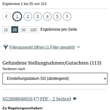
e
Ergebnisse 1 bis 25 von 113
l
Eine
Seite
Seite
Seite
Seite
Seite
Eine
1
2
3
4
5
d
Seite
Seite
A
Ergebnisse pro Seite
10
Ergebnisse
25
Ergebnisse
50
Ergebnisse
100
Ergebnisse
zurück
vor
l
n
pro
pro
pro
pro
Seite
Seite
Seite
Seite
z
ö
Filterauswahl öffnen
(1 Filter gewählt)
a
s
h
Gefundene Stellungnahmen/⁠Gutachten
(113)
c
l
Sortieren nach
E
h
r
e
g
e
n
b
SG2608040016
(
PDF - 2 Seiten
)
n
Zu Regelungsvorhaben: