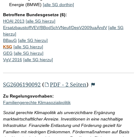
Energie (BMWE)
[alle SG dorthin]
Betroffene Bundesgesetze (6):
HOAI 2013
[alle SG hierzu]
ErsatzbaustoffVEV/BBodSchVNeuf/DepV2009uaÄndV
[alle SG
hierzu]
BBauG
[alle SG hierzu]
KSG
[alle SG hierzu]
GEG
[alle SG hierzu]
VgV 2016
[alle SG hierzu]
SG2606190092
(
PDF - 2 Seiten
)
Zu Regelungsvorhaben:
Familiengerechte Klimasozialpolitik
Sozial gerechte Klimapolitik als unverzichtbare Ergänzung
marktwirtschaftlicher Anreize. Investitionen in eine nachhaltige
Infrastruktur. Finanzielle Entlastung und Förderung gezielt für
Familien mit niedrigen Einkommen. Fördermaßnahmen auf Basis