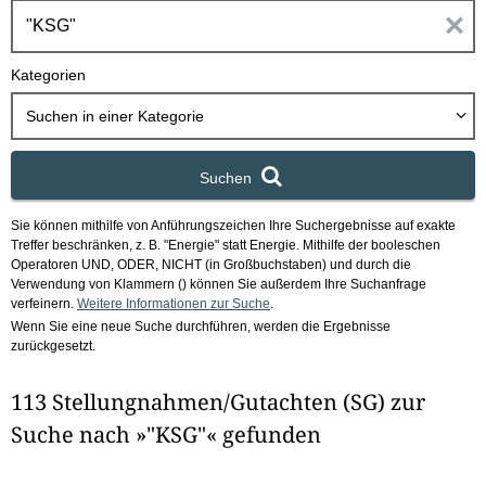
h
E
b
o
i
Kategorien
x
n
Suchen in
einer Kategorie
g
Suchen
a
Sie können mithilfe von Anführungszeichen Ihre Suchergebnisse auf exakte
b
Treffer beschränken, z. B. "Energie" statt Energie.
Mithilfe der booleschen
Operatoren UND, ODER, NICHT (in Großbuchstaben) und durch die
e
Verwendung von Klammern () können Sie außerdem Ihre Suchanfrage
verfeinern.
Weitere Informationen zur Suche
.
Wenn Sie eine neue Suche durchführen, werden die Ergebnisse
n
zurückgesetzt.
i
113 Stellungnahmen/Gutachten (SG) zur
m
Suche nach »"KSG"« gefunden
F