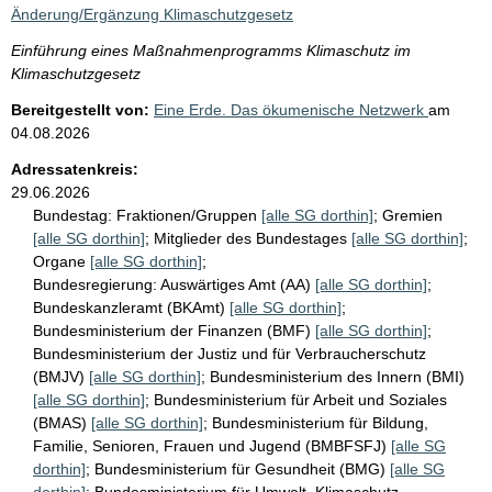
i
Änderung/Ergänzung Klimaschutzgesetz
s
Einführung eines Maßnahmenprogramms Klimaschutz im
s
Klimaschutzgesetz
e
Bereitgestellt von:
Eine Erde. Das ökumenische Netzwerk
am
p
04.08.2026
r
Adressatenkreis:
o
29.06.2026
Bundestag:
Fraktionen/Gruppen
[alle SG dorthin]
;
Gremien
S
[alle SG dorthin]
;
Mitglieder des Bundestages
[alle SG dorthin]
;
e
Organe
[alle SG dorthin]
;
i
Bundesregierung:
Auswärtiges Amt (AA)
[alle SG dorthin]
;
Bundeskanzleramt (BKAmt)
[alle SG dorthin]
;
t
Bundesministerium der Finanzen (BMF)
[alle SG dorthin]
;
e
Bundesministerium der Justiz und für Verbraucherschutz
(BMJV)
[alle SG dorthin]
;
Bundesministerium des Innern (BMI)
[alle SG dorthin]
;
Bundesministerium für Arbeit und Soziales
(BMAS)
[alle SG dorthin]
;
Bundesministerium für Bildung,
Familie, Senioren, Frauen und Jugend (BMBFSFJ)
[alle SG
dorthin]
;
Bundesministerium für Gesundheit (BMG)
[alle SG
dorthin]
;
Bundesministerium für Umwelt, Klimaschutz,