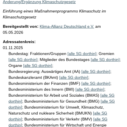
Änderung/Ergänzung Klimaschutzgesetz
Einführung eines Maßnahmenprogramms Klimaschutz im
Klimaschutzgesetz
Bereitgestellt von:
Klima-Allianz Deutschland e.V.
am
05.05.2026
Adressatenkreis:
01.11.2025
Bundestag:
Fraktionen/Gruppen
[alle SG dorthin]
;
Gremien
[alle SG dorthin]
;
Mitglieder des Bundestages
[alle SG dorthin]
;
Organe
[alle SG dorthin]
;
Bundesregierung:
Auswärtiges Amt (AA)
[alle SG dorthin]
;
Bundeskanzleramt (BKAmt)
[alle SG dorthin]
;
Bundesministerium der Finanzen (BMF)
[alle SG dorthin]
;
Bundesministerium des Innern (BMI)
[alle SG dorthin]
;
Bundesministerium für Arbeit und Soziales (BMAS)
[alle SG
dorthin]
;
Bundesministerium für Gesundheit (BMG)
[alle SG
dorthin]
;
Bundesministerium für Umwelt, Klimaschutz,
Naturschutz und nukleare Sicherheit (BMUKN)
[alle SG
dorthin]
;
Bundesministerium für Verkehr (BMV)
[alle SG
dorthin]
;
Bundesministerium für Wirtschaft und Energie