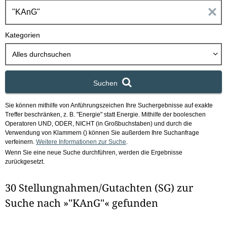
h
E
b
o
i
Kategorien
x
n
Alles durchsuchen
g
Suchen
a
Sie können mithilfe von Anführungszeichen Ihre Suchergebnisse auf exakte
b
Treffer beschränken, z. B. "Energie" statt Energie.
Mithilfe der booleschen
Operatoren UND, ODER, NICHT (in Großbuchstaben) und durch die
e
Verwendung von Klammern () können Sie außerdem Ihre Suchanfrage
verfeinern.
Weitere Informationen zur Suche
.
Wenn Sie eine neue Suche durchführen, werden die Ergebnisse
n
zurückgesetzt.
i
30 Stellungnahmen/Gutachten (SG) zur
m
Suche nach »"KAnG"« gefunden
F