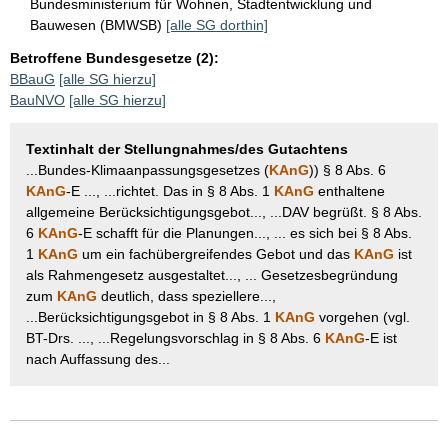
Bundesministerium für Wohnen, Stadtentwicklung und
Bauwesen (BMWSB)
[alle SG dorthin]
Betroffene Bundesgesetze (2):
BBauG
[alle SG hierzu]
BauNVO
[alle SG hierzu]
Textinhalt der Stellungnahmes/des Gutachtens
...Bundes-Klimaanpassungsgesetzes (
KAnG
)) § 8 Abs. 6
KAnG
-E ..., ...richtet. Das in § 8 Abs. 1
KAnG
enthaltene
allgemeine Berücksichtigungsgebot..., ...DAV begrüßt. § 8 Abs.
6
KAnG
-E schafft für die Planungen..., ... es sich bei § 8 Abs.
1
KAnG
um ein fachübergreifendes Gebot und das
KAnG
ist
als Rahmengesetz ausgestaltet..., ... Gesetzesbegründung
zum
KAnG
deutlich, dass speziellere...,
...Berücksichtigungsgebot in § 8 Abs. 1
KAnG
vorgehen (vgl.
BT-Drs. ..., ...Regelungsvorschlag in § 8 Abs. 6
KAnG
-E ist
nach Auffassung des...