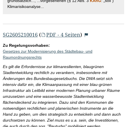
grundsätzlich..., ...vorgesehenen (§ 12 Abs. 3
KAnG
: „soll“)
Klimarisikoanalyse...
SG2605210016
(
PDF - 4 Seiten
)
Zu Regelungsvorhaben:
Gesetzes zur Modernisierung des Städtebau- und
Raumordnungsrechts
Es gilt die Erfordernisse zur klimaresilienten, blaugrünen
Stadtentwicklung rechtlich zu verankern, insbesondere mit
Änderungen des Bundesbaugesetzbuchs. Die DWA setzt sich
intensiv dafür ein, die Klimaanpassung mit einer blau-grünen
Infrastruktur als Leitbild einer modernen Planung urbaner Räume
umzusetzen und eine wasserbewusste Stadtentwicklung
flächendeckend zu integrieren. Dazu sind den Kommunen die
notwendigen rechtlichen und planerischen Instrumente an die
Hand zu geben, um dies strategisch zu entwickeln und dann auch
durchsetzen zu können. Ziel muss es u.a. sein, die Investitionen,
die auch durch den sog. "Bauturbo" mobilisiert werden,