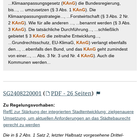
...Klimaanpassungsgesetz (
KAnG
) die Bundesregierung,
bis..., ... umzusetzen (§ 3 Abs. 1
KAnG
). Die
Klimaanpassungsstrategie..., ...Forstwirtschaft (§ 3 Abs. 2 Nr.
2
KAnG
). Wie für alle anderen ..., ...benannt werden (§ 3 Abs.
3
KAnG
). Die tatsächliche Durchführung..., ...schließlich
gebietet § 3
KAnG
die zeitnahe Entwicklung...,
...Grundrechtsschutz, EU-KlimaG,
KAnG
) verlangt ebenfalls
den..., ...ebenfalls den Bund, und das
KAnG
geht zumindest
von einer..., ... Abs. 3 Nr. 3 und Nr. 4
KAnG
). Auch die
Kommunen werden...
SG2408220001
(
PDF - 26 Seiten
)
Zu Regelungsvorhaben:
RefE zur Stärkung der integrierten Stadtentwicklung: zielgenauere
Umsetzung, um aktuellen Anforderungen an das Städtebaurecht
gerecht zu werden
Die in § 2 Abs. 1 Satz 2, letzter Halbsatz vorgesehene Drittel-