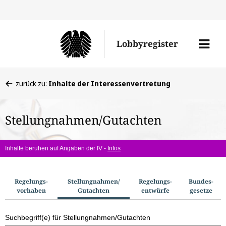
Direkt
Direk
zu
zum
Men
Lobbyregister
den
Inhal
öffne
Sucherge
Sie
zurück zu:
Inhalte der Interessenvertretung
befinden
sich
Stellungnahmen/Gutachten
hier:
Inhalte beruhen auf Angaben der IV -
Infos
S
Regelungs­
Stellungnahmen/​
Regelungs­
Bundes­
vorhaben
Gutachten
entwürfe
gesetze
u
c
Suchbegriff(e) für Stellungnahmen/Gutachten