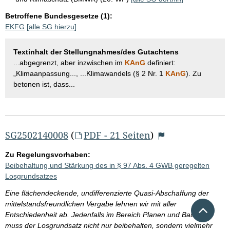
Betroffene Bundesgesetze (1):
EKFG
[alle SG hierzu]
Textinhalt der Stellungnahmes/des Gutachtens
...abgegrenzt, aber inzwischen im
KAnG
definiert:
„Klimaanpassung..., ...Klimawandels (§ 2 Nr. 1
KAnG
). Zu
betonen ist, dass...
SG2502140008
(
PDF - 21 Seiten
)
Zu Regelungsvorhaben:
Beibehaltung und Stärkung des in § 97 Abs. 4 GWB geregelten
Losgrundsatzes
Eine flächendeckende, undifferenzierte Quasi-Abschaffung der
mittelstandsfreundlichen Vergabe lehnen wir mit aller
Nach 
Entschiedenheit ab. Jedenfalls im Bereich Planen und Bauens
muss der Losgrundsatz nicht nur beibehalten, sondern vielmehr