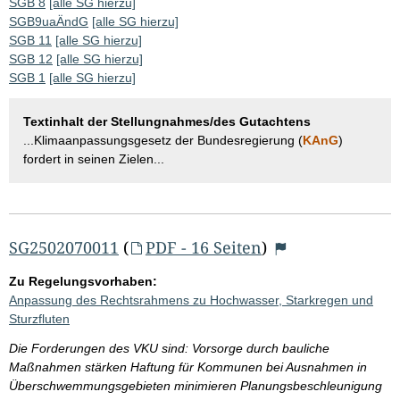
SGB 8
[alle SG hierzu]
SGB9uaÄndG
[alle SG hierzu]
SGB 11
[alle SG hierzu]
SGB 12
[alle SG hierzu]
SGB 1
[alle SG hierzu]
Textinhalt der Stellungnahmes/des Gutachtens
...Klimaanpassungsgesetz der Bundesregierung (
KAnG
)
fordert in seinen Zielen...
SG2502070011
(
PDF - 16 Seiten
)
Zu Regelungsvorhaben:
Anpassung des Rechtsrahmens zu Hochwasser, Starkregen und
Sturzfluten
Die Forderungen des VKU sind: Vorsorge durch bauliche
Maßnahmen stärken Haftung für Kommunen bei Ausnahmen in
Überschwemmungsgebieten minimieren Planungsbeschleunigung