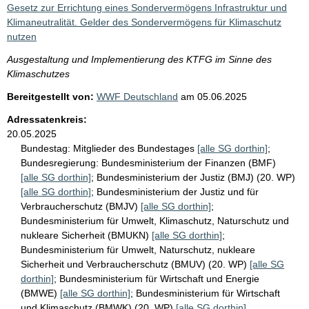
Gesetz zur Errichtung eines Sondervermögens Infrastruktur und
Klimaneutralität. Gelder des Sondervermögens für Klimaschutz
nutzen
Ausgestaltung und Implementierung des KTFG im Sinne des
Klimaschutzes
Bereitgestellt von:
WWF Deutschland
am
05.06.2025
Adressatenkreis:
20.05.2025
Bundestag:
Mitglieder des Bundestages
[alle SG dorthin]
;
Bundesregierung:
Bundesministerium der Finanzen (BMF)
[alle SG dorthin]
;
Bundesministerium der Justiz (BMJ) (20. WP)
[alle SG dorthin]
;
Bundesministerium der Justiz und für
Verbraucherschutz (BMJV)
[alle SG dorthin]
;
Bundesministerium für Umwelt, Klimaschutz, Naturschutz und
nukleare Sicherheit (BMUKN)
[alle SG dorthin]
;
Bundesministerium für Umwelt, Naturschutz, nukleare
Sicherheit und Verbraucherschutz (BMUV) (20. WP)
[alle SG
dorthin]
;
Bundesministerium für Wirtschaft und Energie
(BMWE)
[alle SG dorthin]
;
Bundesministerium für Wirtschaft
und Klimaschutz (BMWK) (20. WP)
[alle SG dorthin]