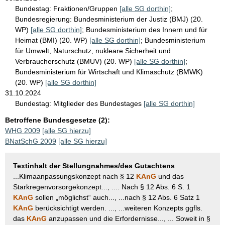
Bundestag:
Fraktionen/Gruppen
[alle SG dorthin]
;
Bundesregierung:
Bundesministerium der Justiz (BMJ) (20.
WP)
[alle SG dorthin]
;
Bundesministerium des Innern und für
Heimat (BMI) (20. WP)
[alle SG dorthin]
;
Bundesministerium
für Umwelt, Naturschutz, nukleare Sicherheit und
Verbraucherschutz (BMUV) (20. WP)
[alle SG dorthin]
;
Bundesministerium für Wirtschaft und Klimaschutz (BMWK)
(20. WP)
[alle SG dorthin]
31.10.2024
Bundestag:
Mitglieder des Bundestages
[alle SG dorthin]
Betroffene Bundesgesetze (2):
WHG 2009
[alle SG hierzu]
BNatSchG 2009
[alle SG hierzu]
Textinhalt der Stellungnahmes/des Gutachtens
...Klimaanpassungskonzept nach § 12
KAnG
und das
Starkregenvorsorgekonzept..., .... Nach § 12 Abs. 6 S. 1
KAnG
sollen „möglichst“ auch..., ...nach § 12 Abs. 6 Satz 1
KAnG
berücksichtigt werden. ..., ...weiteren Konzepts ggfls.
das
KAnG
anzupassen und die Erfordernisse..., ... Soweit in §