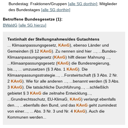
Bundestag:
Fraktionen/Gruppen
[alle SG dorthin]
;
Mitglieder
des Bundestages
[alle SG dorthin]
Betroffene Bundesgesetze (1):
BWaldG
[alle SG hierzu]
Textinhalt der Stellungnahmes/des Gutachtens
... Klimaanpassungsgesetz,
KAnG
), ebenso Länder und
Gemeinden (§ 12
KAnG
). Zu nennen sind hier ..., ...Bundes-
Klimaanpassungsgesetz (
KAnG
) hilft dieser Mahnung ...,
...Klimaanpassungsgesetz (
KAnG
) die Bundesregierung,
bis..., ... umzusetzen (§ 3 Abs. 1
KAnG
). Die
Klimaanpassungsstrategie..., ...Forstwirtschaft (§ 3 Abs. 2 Nr.
2
KAnG
). Wie für alle anderen ..., ...benannt werden (§ 3 Abs.
3
KAnG
). Die tatsächliche Durchführung..., ...schließlich
gebietet § 3
KAnG
die zeitnahe Entwicklung...,
...Grundrechtsschutz, EU-KlimaG,
KAnG
) verlangt ebenfalls
den..., ...ebenfalls den Bund, und das
KAnG
geht zumindest
von einer..., ... Abs. 3 Nr. 3 und Nr. 4
KAnG
). Auch die
Kommunen werden...