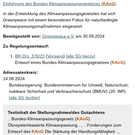
i
Einführung des Bundes-Klimaanpassungsgesetzes (
KAnG
)
s
In der Entwicklung des Klimaanpassungsgesetztes hat sich
s
Greenpeace mit einem besonderen Fokus für naturbedingte
e
Klimaanpassungsmaßnahmen eingesetzt.
p
Bereitgestellt von:
Greenpeace e.V.
am
30.09.2024
r
Zu Regelungsentwurf:
o
BR-Drs. 376/23
(
Vorgang
)
[alle SG hierzu]
S
Entwurf eines Bundes-Klimaanpassungsgesetzes (
KAnG
)
e
Adressatenkreis:
i
14.08.2024
Bundesregierung:
Bundesministerium für Umwelt, Naturschutz,
t
nukleare Sicherheit und Verbraucherschutz (BMUV) (20. WP)
e
[alle SG dorthin]
Textinhalt der Stellungnahmes/des Gutachtens
...Bundes-Klimaanpassungsgesetz (
KAnG
)
Ökosystembasierte Klimaanpassung..., ...Forderungen zum
Entwurf des
KAnG
Die Stärkung der Handlungsfähigkeit...,