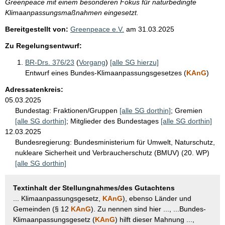
Greenpeace mit einem besonderen Fokus für naturbedingte
Klimaanpassungsmaßnahmen eingesetzt.
Bereitgestellt von:
Greenpeace e.V.
am
31.03.2025
Zu Regelungsentwurf:
BR-Drs. 376/23
(
Vorgang
)
[alle SG hierzu]
Entwurf eines Bundes-Klimaanpassungsgesetzes (
KAnG
)
Adressatenkreis:
05.03.2025
Bundestag:
Fraktionen/Gruppen
[alle SG dorthin]
;
Gremien
[alle SG dorthin]
;
Mitglieder des Bundestages
[alle SG dorthin]
12.03.2025
Bundesregierung:
Bundesministerium für Umwelt, Naturschutz,
nukleare Sicherheit und Verbraucherschutz (BMUV) (20. WP)
[alle SG dorthin]
Textinhalt der Stellungnahmes/des Gutachtens
... Klimaanpassungsgesetz,
KAnG
), ebenso Länder und
Gemeinden (§ 12
KAnG
). Zu nennen sind hier ..., ...Bundes-
Klimaanpassungsgesetz (
KAnG
) hilft dieser Mahnung ...,