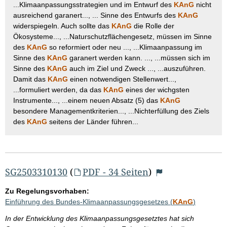
...Klimaanpassungsstrategien und im Entwurf des
KAnG
nicht
ausreichend garanert..., ... Sinne des Entwurfs des
KAnG
widerspiegeln. Auch sollte das
KAnG
die Rolle der
Ökosysteme..., ...Naturschutzflächengesetz, müssen im Sinne
des
KAnG
so reformiert oder neu ..., ...Klimaanpassung im
Sinne des
KAnG
garanert werden kann. ..., ...müssen sich im
Sinne des
KAnG
auch im Ziel und Zweck ..., ...auszuführen.
Damit das
KAnG
einen notwendigen Stellenwert...,
...formuliert werden, da das
KAnG
eines der wichgsten
Instrumente..., ...einem neuen Absatz (5) das
KAnG
besondere Managementkriterien..., ...Nichterfüllung des Ziels
des
KAnG
seitens der Länder führen...
SG2503310130
(
PDF - 34 Seiten
)
Zu Regelungsvorhaben:
Einführung des Bundes-Klimaanpassungsgesetzes (
KAnG
)
In der Entwicklung des Klimaanpassungsgesetztes hat sich