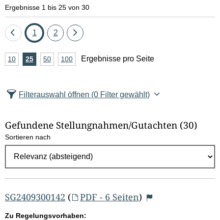
e
Ergebnisse 1 bis 25 von 30
l
Eine
Seite
Seite
Eine
1
2
d
Seite
Seite
A
Ergebnisse pro Seite
10
Ergebnisse
25
Ergebnisse
50
Ergebnisse
100
Ergebnisse
zurück
vor
l
n
pro
pro
pro
pro
Seite
Seite
Seite
Seite
z
ö
Filterauswahl öffnen
(0 Filter gewählt)
a
s
h
Gefundene Stellungnahmen/⁠Gutachten
(30)
c
l
Sortieren nach
E
h
r
e
g
e
n
b
SG2409300142
(
PDF - 6 Seiten
)
n
Zu Regelungsvorhaben: