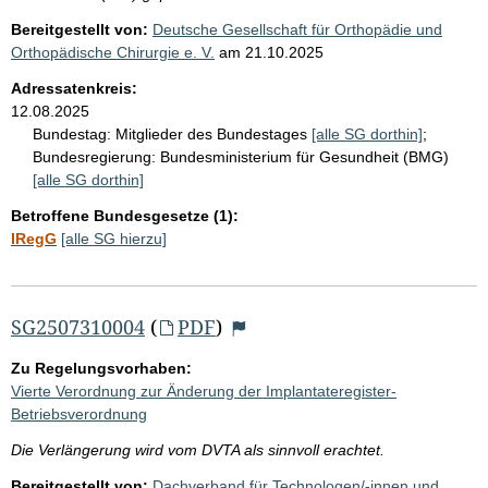
Bereitgestellt von:
Deutsche Gesellschaft für Orthopädie und
Orthopädische Chirurgie e. V.
am
21.10.2025
Adressatenkreis:
12.08.2025
Bundestag:
Mitglieder des Bundestages
[alle SG dorthin]
;
Bundesregierung:
Bundesministerium für Gesundheit (BMG)
[alle SG dorthin]
Betroffene Bundesgesetze (1):
IRegG
[alle SG hierzu]
SG2507310004
(
PDF
)
Zu Regelungsvorhaben:
Vierte Verordnung zur Änderung der Implantateregister-
Betriebsverordnung
Die Verlängerung wird vom DVTA als sinnvoll erachtet.
Bereitgestellt von:
Dachverband für Technologen/-innen und