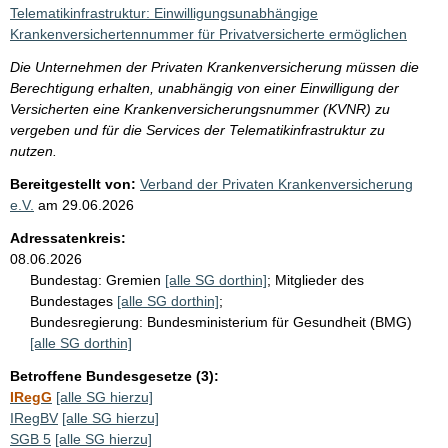
i
Telematikinfrastruktur: Einwilligungsunabhängige
s
Krankenversichertennummer für Privatversicherte ermöglichen
s
Die Unternehmen der Privaten Krankenversicherung müssen die
e
Berechtigung erhalten, unabhängig von einer Einwilligung der
Versicherten eine Krankenversicherungsnummer (KVNR) zu
p
vergeben und für die Services der Telematikinfrastruktur zu
r
nutzen.
o
Bereitgestellt von:
Verband der Privaten Krankenversicherung
S
e.V.
am
29.06.2026
e
Adressatenkreis:
i
08.06.2026
Bundestag:
Gremien
[alle SG dorthin]
;
Mitglieder des
t
Bundestages
[alle SG dorthin]
;
e
Bundesregierung:
Bundesministerium für Gesundheit (BMG)
[alle SG dorthin]
Betroffene Bundesgesetze (3):
IRegG
[alle SG hierzu]
IRegBV
[alle SG hierzu]
SGB 5
[alle SG hierzu]