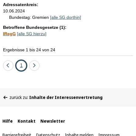
Adressatenkreis:
10.06.2024
Bundestag:
Gremien
[alle SG dorthin]
Betroffene Bundesgesetze (1):
IRegG
[alle SG hierzu]
Ergebnisse 1 bis 24 von 24
Eine
Seite
Eine
1
Seite
Seite
zurück
vor
Sie
zurück zu:
Inhalte der Interessenvertretung
befinden
sich
hier:
Interne
Hilfe
Kontakt
Newsletter
Links
Barrierefreiheit
Datenschutz
Inhalte melden
Impressum