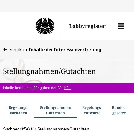
Direkt
Direk
zu
zum
Men
Lobbyregister
den
Inhal
öffne
Sucherge
Sie
zurück zu:
Inhalte der Interessenvertretung
befinden
sich
Stellungnahmen/Gutachten
hier:
Inhalte beruhen auf Angaben der IV -
Infos
S
Regelungs­
Stellungnahmen/​
Regelungs­
Bundes­
vorhaben
Gutachten
entwürfe
gesetze
u
c
Suchbegriff(e) für Stellungnahmen/Gutachten