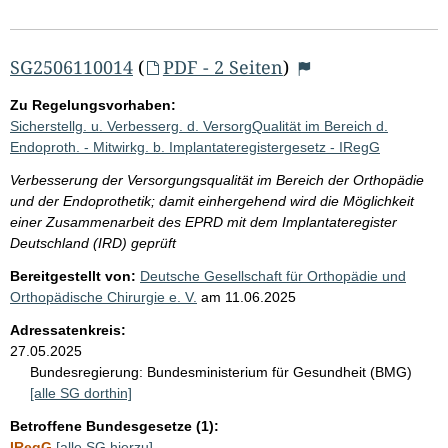
SG2506110014
(
PDF - 2 Seiten
)
Zu Regelungsvorhaben:
Sicherstellg. u. Verbesserg. d. VersorgQualität im Bereich d.
Endoproth. - Mitwirkg. b. Implantateregistergesetz - IRegG
Verbesserung der Versorgungsqualität im Bereich der Orthopädie
und der Endoprothetik; damit einhergehend wird die Möglichkeit
einer Zusammenarbeit des EPRD mit dem Implantateregister
Deutschland (IRD) geprüft
Bereitgestellt von:
Deutsche Gesellschaft für Orthopädie und
Orthopädische Chirurgie e. V.
am
11.06.2025
Adressatenkreis:
27.05.2025
Bundesregierung:
Bundesministerium für Gesundheit (BMG)
[alle SG dorthin]
Betroffene Bundesgesetze (1):
IRegG
[alle SG hierzu]