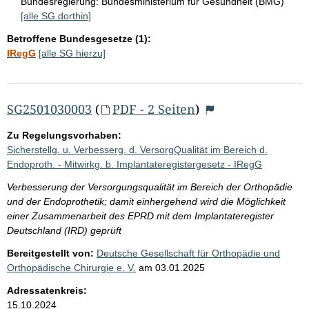
Bundesregierung:
Bundesministerium für Gesundheit (BMG)
[alle SG dorthin]
Betroffene Bundesgesetze (1):
IRegG
[alle SG hierzu]
SG2501030003
(
PDF - 2 Seiten
)
Zu Regelungsvorhaben:
Sicherstellg. u. Verbesserg. d. VersorgQualität im Bereich d.
Endoproth. - Mitwirkg. b. Implantateregistergesetz - IRegG
Verbesserung der Versorgungsqualität im Bereich der Orthopädie
und der Endoprothetik; damit einhergehend wird die Möglichkeit
einer Zusammenarbeit des EPRD mit dem Implantateregister
Deutschland (IRD) geprüft
Bereitgestellt von:
Deutsche Gesellschaft für Orthopädie und
Orthopädische Chirurgie e. V.
am
03.01.2025
Adressatenkreis:
15.10.2024