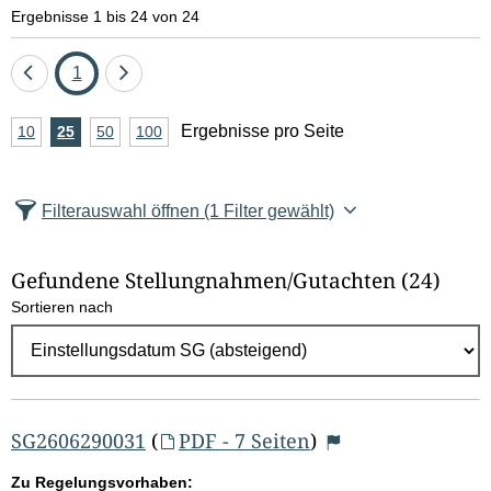
e
Ergebnisse 1 bis 24 von 24
l
Eine
Seite
Eine
1
d
Seite
Seite
A
Ergebnisse pro Seite
10
Ergebnisse
25
Ergebnisse
50
Ergebnisse
100
Ergebnisse
zurück
vor
l
n
pro
pro
pro
pro
Seite
Seite
Seite
Seite
z
ö
Filterauswahl öffnen
(1 Filter gewählt)
a
s
h
Gefundene Stellungnahmen/⁠Gutachten
(24)
c
l
Sortieren nach
E
h
r
e
g
e
n
b
SG2606290031
(
PDF - 7 Seiten
)
n
Zu Regelungsvorhaben: