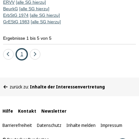
ERVV
[alle SG hierzu]
BeurkG
[alle SG hierzu]
ErbStG 1974
[alle SG hierzu]
GrEStG 1983
[alle SG hierzu]
Ergebnisse 1 bis 5 von 5
Eine
Seite
Eine
1
Seite
Seite
zurück
vor
Sie
zurück zu:
Inhalte der Interessenvertretung
befinden
sich
hier:
Interne
Hilfe
Kontakt
Newsletter
Links
Barrierefreiheit
Datenschutz
Inhalte melden
Impressum