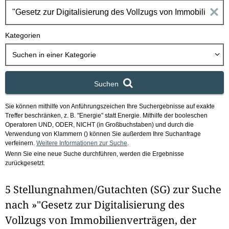
h
E
b
o
i
Kategorien
x
n
Suchen in
einer Kategorie
g
Suchen
a
Sie können mithilfe von Anführungszeichen Ihre Suchergebnisse auf exakte
b
Treffer beschränken, z. B. "Energie" statt Energie.
Mithilfe der booleschen
Operatoren UND, ODER, NICHT (in Großbuchstaben) und durch die
e
Verwendung von Klammern () können Sie außerdem Ihre Suchanfrage
verfeinern.
Weitere Informationen zur Suche
.
Wenn Sie eine neue Suche durchführen, werden die Ergebnisse
n
zurückgesetzt.
i
5 Stellungnahmen/Gutachten (SG) zur Suche
m
nach »"Gesetz zur Digitalisierung des
F
Vollzugs von Immobilienverträgen, der