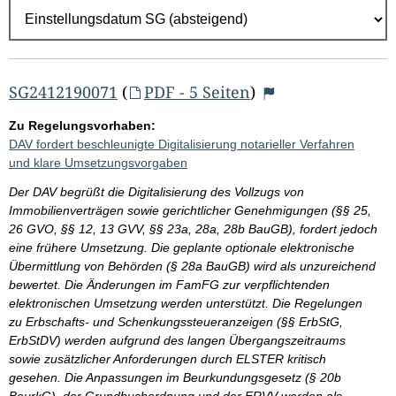
r
g
e
b
SG2412190071
(
PDF - 5 Seiten
)
n
Zu Regelungsvorhaben:
i
DAV fordert beschleunigte Digitalisierung notarieller Verfahren
s
und klare Umsetzungsvorgaben
s
Der DAV begrüßt die Digitalisierung des Vollzugs von
e
Immobilienverträgen sowie gerichtlicher Genehmigungen (§§ 25,
26 GVO, §§ 12, 13 GVV, §§ 23a, 28a, 28b BauGB), fordert jedoch
p
eine frühere Umsetzung. Die geplante optionale elektronische
r
Übermittlung von Behörden (§ 28a BauGB) wird als unzureichend
o
bewertet. Die Änderungen im FamFG zur verpflichtenden
elektronischen Umsetzung werden unterstützt. Die Regelungen
S
zu Erbschafts- und Schenkungssteueranzeigen (§§ ErbStG,
e
ErbStDV) werden aufgrund des langen Übergangszeitraums
i
sowie zusätzlicher Anforderungen durch ELSTER kritisch
gesehen. Die Anpassungen im Beurkundungsgesetz (§ 20b
t
BeurkG), der Grundbuchordnung und der ERVV werden als