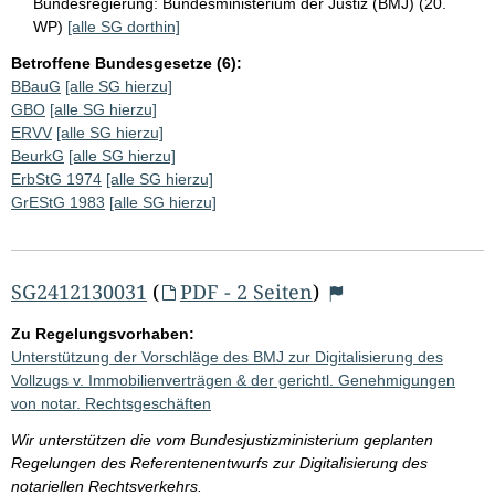
Bundesregierung:
Bundesministerium der Justiz (BMJ) (20.
WP)
[alle SG dorthin]
Betroffene Bundesgesetze (6):
BBauG
[alle SG hierzu]
GBO
[alle SG hierzu]
ERVV
[alle SG hierzu]
BeurkG
[alle SG hierzu]
ErbStG 1974
[alle SG hierzu]
GrEStG 1983
[alle SG hierzu]
SG2412130031
(
PDF - 2 Seiten
)
Zu Regelungsvorhaben:
Unterstützung der Vorschläge des BMJ zur Digitalisierung des
Vollzugs v. Immobilienverträgen & der gerichtl. Genehmigungen
von notar. Rechtsgeschäften
Wir unterstützen die vom Bundesjustizministerium geplanten
Regelungen des Referentenentwurfs zur Digitalisierung des
notariellen Rechtsverkehrs.