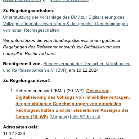
Zu Regelungsvorhaben:
Unterstützung der Vorschläge des BMJ zur Digitalisierung des
Vollzugs v. Immobilienverträgen & der gerichtl. Genehmigungen
von notar. Rechtsgeschäften
Wir unterstützen die vom Bundesjustizministerium geplanten
Regelungen des Referentenentwurfs zur Digitalisierung des
notariellen Rechtsverkehrs.
Bereitgestellt von:
Bundesverband der Deutschen Volksbanken
und Raiffeisenbanken e.V. (BVR)
am
19.12.2024
Zu Regelungsentwurf:
Referentenentwurf (BMJ) (20. WP):
Gesetz zur
Digitalisierung des Vollzugs von Immobilienverträgen,
der gerichtlichen Genehmigungen von notariellen
Rechtsgeschäften und der steuerlichen Anzeigen der
Notare (20. WP
)
(
Vorgang
)
[alle SG hierzu]
Adressatenkreis:
11.12.2024