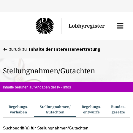
Direkt
Direk
zu
zum
Men
Lobbyregister
den
Inhal
öffne
Sucherge
Sie
zurück zu:
Inhalte der Interessenvertretung
befinden
sich
Stellungnahmen/Gutachten
hier:
Inhalte beruhen auf Angaben der IV -
Infos
S
Regelungs­
Stellungnahmen/​
Regelungs­
Bundes­
vorhaben
Gutachten
entwürfe
gesetze
u
c
Suchbegriff(e) für Stellungnahmen/Gutachten