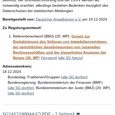
e
notwendig erachtet, allerdings bestehen Bedenken bezüglich des
Datenschutzes bei statistischen Meldungen.
Bereitgestellt von:
Deutscher Anwaltverein e.V.
am
19.12.2024
Zu Regelungsentwurf:
Referentenentwurf (BMJ) (20. WP):
Gesetz zur
Digitalisierung des Vollzugs von Immobilienverträgen,
der gerichtlichen Genehmigungen von notariellen
Rechtsgeschäften und der steuerlichen Anzeigen der
Notare (20. WP
)
(
Vorgang
)
[alle SG hierzu]
Adressatenkreis:
18.12.2024
Bundestag:
Fraktionen/Gruppen
[alle SG dorthin]
;
Bundesregierung:
Bundesministerium der Finanzen (BMF)
[alle SG dorthin]
;
Bundesministerium der Justiz (BMJ) (20. WP)
[alle SG dorthin]
SG2412190044
(
PDF - 2 Seiten
)