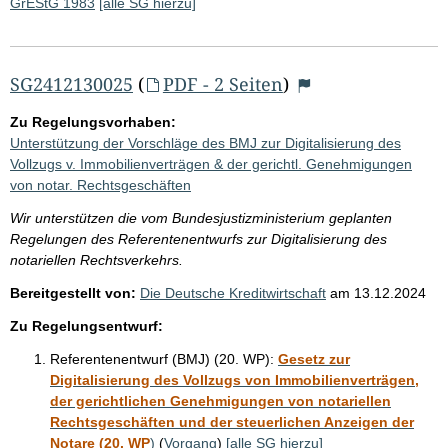
GrEStG 1983
[alle SG hierzu]
SG2412130025
(
PDF - 2 Seiten
)
Zu Regelungsvorhaben:
Unterstützung der Vorschläge des BMJ zur Digitalisierung des
Vollzugs v. Immobilienverträgen & der gerichtl. Genehmigungen
von notar. Rechtsgeschäften
Wir unterstützen die vom Bundesjustizministerium geplanten
Regelungen des Referentenentwurfs zur Digitalisierung des
notariellen Rechtsverkehrs.
Bereitgestellt von:
Die Deutsche Kreditwirtschaft
am
13.12.2024
Zu Regelungsentwurf:
Referentenentwurf (BMJ) (20. WP):
Gesetz zur
Digitalisierung des Vollzugs von Immobilienverträgen,
der gerichtlichen Genehmigungen von notariellen
Rechtsgeschäften und der steuerlichen Anzeigen der
Notare (20. WP
)
(
Vorgang
)
[alle SG hierzu]