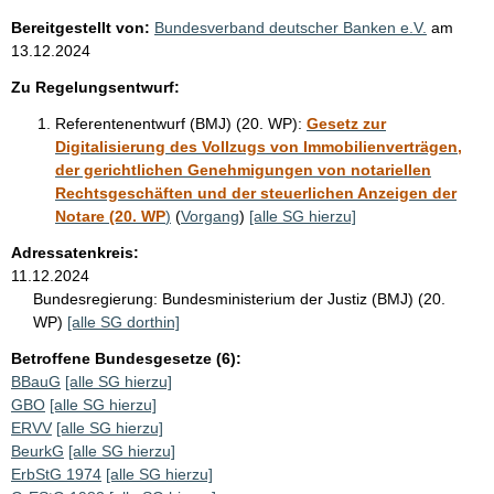
Bereitgestellt von:
Bundesverband deutscher Banken e.V.
am
13.12.2024
Zu Regelungsentwurf:
Referentenentwurf (BMJ) (20. WP):
Gesetz zur
Digitalisierung des Vollzugs von Immobilienverträgen,
der gerichtlichen Genehmigungen von notariellen
Rechtsgeschäften und der steuerlichen Anzeigen der
Notare (20. WP
)
(
Vorgang
)
[alle SG hierzu]
Adressatenkreis:
11.12.2024
Bundesregierung:
Bundesministerium der Justiz (BMJ) (20.
WP)
[alle SG dorthin]
Betroffene Bundesgesetze (6):
BBauG
[alle SG hierzu]
GBO
[alle SG hierzu]
ERVV
[alle SG hierzu]
BeurkG
[alle SG hierzu]
ErbStG 1974
[alle SG hierzu]