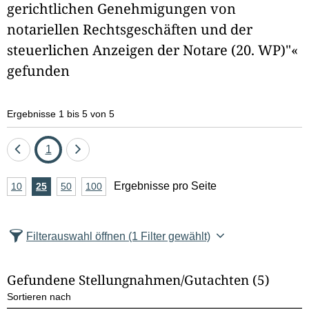
gerichtlichen Genehmigungen von
e
notariellen Rechtsgeschäften und der
l
steuerlichen Anzeigen der Notare (20. WP)"«
d
gefunden
l
Ergebnisse 1 bis 5 von 5
ö
s
Eine
Seite
Eine
1
Seite
Seite
c
A
Ergebnisse pro Seite
10
Ergebnisse
25
Ergebnisse
50
Ergebnisse
100
Ergebnisse
zurück
vor
n
pro
pro
pro
pro
h
Seite
Seite
Seite
Seite
z
e
Filterauswahl öffnen
(1 Filter gewählt)
a
n
h
Gefundene Stellungnahmen/⁠Gutachten
(5)
l
Sortieren nach
E