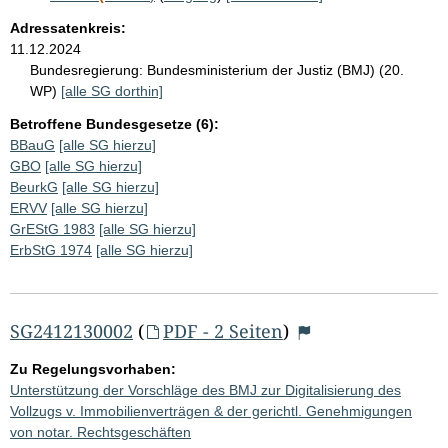
Adressatenkreis:
11.12.2024
Bundesregierung:
Bundesministerium der Justiz (BMJ) (20.
WP)
[alle SG dorthin]
Betroffene Bundesgesetze (6):
BBauG
[alle SG hierzu]
GBO
[alle SG hierzu]
BeurkG
[alle SG hierzu]
ERVV
[alle SG hierzu]
GrEStG 1983
[alle SG hierzu]
ErbStG 1974
[alle SG hierzu]
SG2412130002
(
PDF - 2 Seiten
)
Zu Regelungsvorhaben:
Unterstützung der Vorschläge des BMJ zur Digitalisierung des
Vollzugs v. Immobilienverträgen & der gerichtl. Genehmigungen
von notar. Rechtsgeschäften