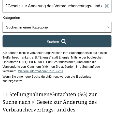
h
E
b
o
i
Kategorien
x
n
Suchen in
einer Kategorie
g
Suchen
a
Sie können mithilfe von Anführungszeichen Ihre Suchergebnisse auf exakte
b
Treffer beschränken, z. B. "Energie" statt Energie.
Mithilfe der booleschen
Operatoren UND, ODER, NICHT (in Großbuchstaben) und durch die
e
Verwendung von Klammern () können Sie außerdem Ihre Suchanfrage
verfeinern.
Weitere Informationen zur Suche
.
Wenn Sie eine neue Suche durchführen, werden die Ergebnisse
n
zurückgesetzt.
i
11 Stellungnahmen/Gutachten (SG) zur
m
Suche nach »"Gesetz zur Änderung des
F
Verbrauchervertrags- und des