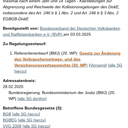
maximal nach einem Jahr und 14 Tagen - Klarstellungen zur
Abgrenzung und Reichweite der Kollisionsregelungen des DiskE,
insbesondere des Art. 246 b § 1 Abs. 2 und Art. 246 b § 3 Abs. 2
EGBGB-DiskE
Bereitgestellt von:
Bundesverband der Deutschen Volksbanken
und Raiffeisenbanken e.V. (BVR)
am
03.03.2025
Zu Regelungsentwurf:
Referentenentwurf (BMJ) (20. WP):
Gesetz zur Änderung
des Verbrauchervertrags- und des
Versicherungsvertragsrechts (20. WP
)
(
Vorgang
)
[alle SG
hierzu]
Adressatenkreis:
28.02.2025
Bundesregierung:
Bundesministerium der Justiz (BMJ) (20.
WP)
[alle SG dorthin]
Betroffene Bundesgesetze (3):
BGB
[alle SG hierzu]
BGBEG
[alle SG hierzu]
VVG 2008
[alle SG hierzu]