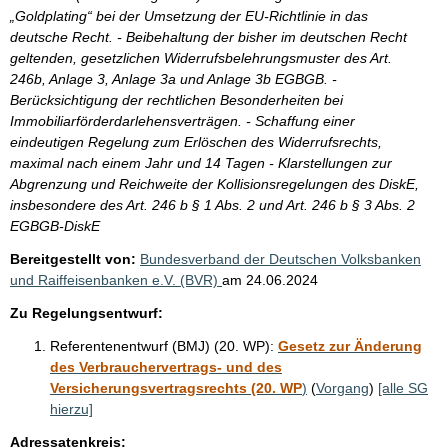
„Goldplating“ bei der Umsetzung der EU-Richtlinie in das
deutsche Recht. - Beibehaltung der bisher im deutschen Recht
geltenden, gesetzlichen Widerrufsbelehrungsmuster des Art.
246b, Anlage 3, Anlage 3a und Anlage 3b EGBGB. -
Berücksichtigung der rechtlichen Besonderheiten bei
Immobiliarförderdarlehensverträgen. - Schaffung einer
eindeutigen Regelung zum Erlöschen des Widerrufsrechts,
maximal nach einem Jahr und 14 Tagen - Klarstellungen zur
Abgrenzung und Reichweite der Kollisionsregelungen des DiskE,
insbesondere des Art. 246 b § 1 Abs. 2 und Art. 246 b § 3 Abs. 2
EGBGB-DiskE
Bereitgestellt von:
Bundesverband der Deutschen Volksbanken
und Raiffeisenbanken e.V. (BVR)
am
24.06.2024
Zu Regelungsentwurf:
Referentenentwurf (BMJ) (20. WP):
Gesetz zur Änderung
des Verbrauchervertrags- und des
Versicherungsvertragsrechts (20. WP
)
(
Vorgang
)
[alle SG
hierzu]
Adressatenkreis: