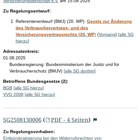
Versicherungswirtschaft e.V.
am
15.08.2025
Zu Regelungsentwurf:
Referentenentwurf (BMJ) (20. WP):
Gesetz zur Änderung
des Verbrauchervertrags- und des
Versicherungsvertragsrechts (20. WP
)
(
Vorgang
)
[alle SG
hierzu]
Adressatenkreis:
01.08.2025
Bundesregierung:
Bundesministerium der Justiz und für
Verbraucherschutz (BMJV)
[alle SG dorthin]
Betroffene Bundesgesetze (2):
BGB
[alle SG hierzu]
VVG 2008
[alle SG hierzu]
SG2508130006
(
PDF - 4 Seiten
)
Zu Regelungsvorhaben:
Entbürokratisierung bei den Widerrufsrechten von