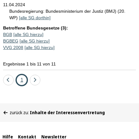
11.04.2024
Bundesregierung:
Bundesministerium der Justiz (BMJ) (20.
WP)
[alle SG dorthin]
Betroffene Bundesgesetze (3):
BGB
[alle SG hierzu]
BGBEG
[alle SG hierzu]
VVG 2008
[alle SG hierzu]
Ergebnisse 1 bis 11 von 11
Eine
Seite
Eine
1
Seite
Seite
zurück
vor
Sie
zurück zu:
Inhalte der Interessenvertretung
befinden
sich
hier:
Interne
Hilfe
Kontakt
Newsletter