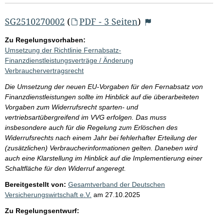
e
b
SG2510270002
(
PDF - 3 Seiten
)
n
Zu Regelungsvorhaben:
i
Umsetzung der Richtlinie Fernabsatz-
s
Finanzdienstleistungsverträge / Änderung
Verbrauchervertragsrecht
s
e
Die Umsetzung der neuen EU-Vorgaben für den Fernabsatz von
Finanzdienstleistungen sollte im Hinblick auf die überarbeiteten
p
Vorgaben zum Widerrufsrecht sparten- und
r
vertriebsartübergreifend im VVG erfolgen. Das muss
o
insbesondere auch für die Regelung zum Erlöschen des
Widerrufsrechts nach einem Jahr bei fehlerhafter Erteilung der
S
(zusätzlichen) Verbraucherinformationen gelten. Daneben wird
e
auch eine Klarstellung im Hinblick auf die Implementierung einer
i
Schaltfläche für den Widerruf angeregt.
t
Bereitgestellt von:
Gesamtverband der Deutschen
Versicherungswirtschaft e.V.
am
27.10.2025
e
Zu Regelungsentwurf: