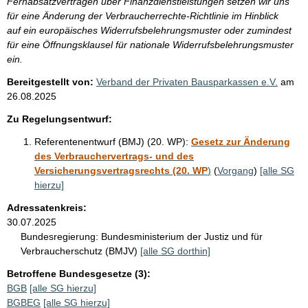
Fernabsatzverträgen über Finanzdienstleistungen setzen wir uns
für eine Änderung der Verbraucherrechte-Richtlinie im Hinblick
auf ein europäisches Widerrufsbelehrungsmuster oder zumindest
für eine Öffnungsklausel für nationale Widerrufsbelehrungsmuster
ein.
Bereitgestellt von:
Verband der Privaten Bausparkassen e.V.
am
26.08.2025
Zu Regelungsentwurf:
Referentenentwurf (BMJ) (20. WP):
Gesetz zur Änderung
des Verbrauchervertrags- und des
Versicherungsvertragsrechts (20. WP
)
(
Vorgang
)
[alle SG
hierzu]
Adressatenkreis:
30.07.2025
Bundesregierung:
Bundesministerium der Justiz und für
Verbraucherschutz (BMJV)
[alle SG dorthin]
Betroffene Bundesgesetze (3):
BGB
[alle SG hierzu]
BGBEG
[alle SG hierzu]