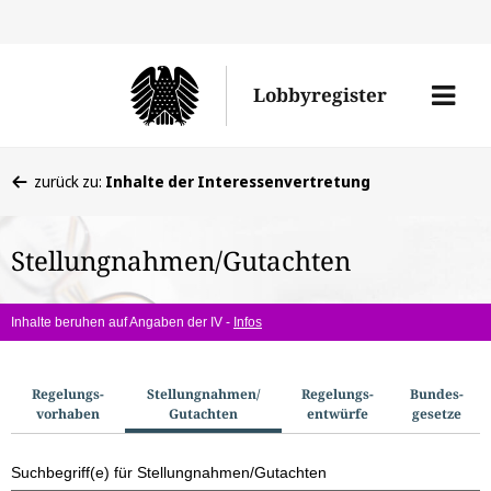
Direkt
Direk
zu
zum
Men
Lobbyregister
den
Inhal
öffne
Sucherge
Sie
zurück zu:
Inhalte der Interessenvertretung
befinden
sich
Stellungnahmen/Gutachten
hier:
Inhalte beruhen auf Angaben der IV -
Infos
S
Regelungs­
Stellungnahmen/​
Regelungs­
Bundes­
vorhaben
Gutachten
entwürfe
gesetze
u
c
Suchbegriff(e) für Stellungnahmen/Gutachten