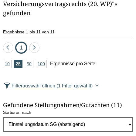
Versicherungsvertragsrechts (20. WP)"«
e
gefunden
l
d
Ergebnisse 1 bis 11 von 11
l
Eine
Seite
Eine
1
ö
Seite
Seite
A
Ergebnisse pro Seite
10
Ergebnisse
25
Ergebnisse
50
Ergebnisse
100
Ergebnisse
s
zurück
vor
n
pro
pro
pro
pro
c
Seite
Seite
Seite
Seite
z
Filterauswahl öffnen
(1 Filter gewählt)
a
h
h
e
Gefundene Stellungnahmen/⁠Gutachten
(11)
l
Sortieren nach
E
n
r
g