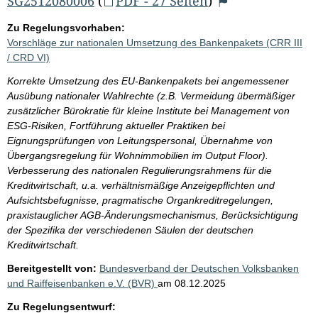
SG2512080006
(
PDF - 27 Seiten
)
Zu Regelungsvorhaben:
Vorschläge zur nationalen Umsetzung des Bankenpakets (CRR III
/ CRD VI)
Korrekte Umsetzung des EU-Bankenpakets bei angemessener
Ausübung nationaler Wahlrechte (z.B. Vermeidung übermäßiger
zusätzlicher Bürokratie für kleine Institute bei Management von
ESG-Risiken, Fortführung aktueller Praktiken bei
Eignungsprüfungen von Leitungspersonal, Übernahme von
Übergangsregelung für Wohnimmobilien im Output Floor).
Verbesserung des nationalen Regulierungsrahmens für die
Kreditwirtschaft, u.a. verhältnismäßige Anzeigepflichten und
Aufsichtsbefugnisse, pragmatische Organkreditregelungen,
praxistauglicher AGB-Änderungsmechanismus, Berücksichtigung
der Spezifika der verschiedenen Säulen der deutschen
Kreditwirtschaft.
Bereitgestellt von:
Bundesverband der Deutschen Volksbanken
und Raiffeisenbanken e.V. (BVR)
am
08.12.2025
Zu Regelungsentwurf: