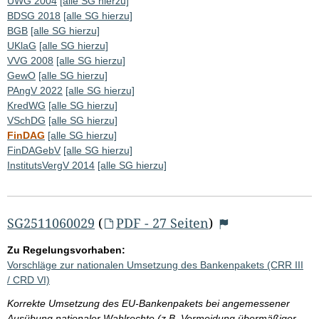
UWG 2004
[alle SG hierzu]
BDSG 2018
[alle SG hierzu]
BGB
[alle SG hierzu]
UKlaG
[alle SG hierzu]
VVG 2008
[alle SG hierzu]
GewO
[alle SG hierzu]
PAngV 2022
[alle SG hierzu]
KredWG
[alle SG hierzu]
VSchDG
[alle SG hierzu]
FinDAG
[alle SG hierzu]
FinDAGebV
[alle SG hierzu]
InstitutsVergV 2014
[alle SG hierzu]
SG2511060029
(
PDF - 27 Seiten
)
Zu Regelungsvorhaben:
Vorschläge zur nationalen Umsetzung des Bankenpakets (CRR III
/ CRD VI)
Korrekte Umsetzung des EU-Bankenpakets bei angemessener
Ausübung nationaler Wahlrechte (z.B. Vermeidung übermäßiger