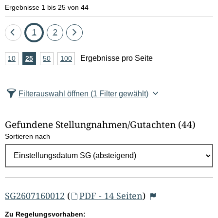
e
Ergebnisse 1 bis 25 von 44
l
Eine
Seite
Seite
Eine
1
2
d
Seite
Seite
A
Ergebnisse pro Seite
10
Ergebnisse
25
Ergebnisse
50
Ergebnisse
100
Ergebnisse
zurück
vor
l
n
pro
pro
pro
pro
Seite
Seite
Seite
Seite
z
ö
Filterauswahl öffnen
(1 Filter gewählt)
a
s
h
Gefundene Stellungnahmen/⁠Gutachten
(44)
c
l
Sortieren nach
E
h
r
e
g
e
n
b
SG2607160012
(
PDF - 14 Seiten
)
n
Zu Regelungsvorhaben: