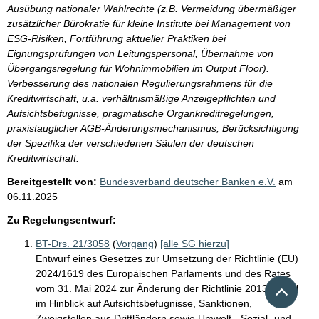
Ausübung nationaler Wahlrechte (z.B. Vermeidung übermäßiger
zusätzlicher Bürokratie für kleine Institute bei Management von
ESG-Risiken, Fortführung aktueller Praktiken bei
Eignungsprüfungen von Leitungspersonal, Übernahme von
Übergangsregelung für Wohnimmobilien im Output Floor).
Verbesserung des nationalen Regulierungsrahmens für die
Kreditwirtschaft, u.a. verhältnismäßige Anzeigepflichten und
Aufsichtsbefugnisse, pragmatische Organkreditregelungen,
praxistauglicher AGB-Änderungsmechanismus, Berücksichtigung
der Spezifika der verschiedenen Säulen der deutschen
Kreditwirtschaft.
Bereitgestellt von:
Bundesverband deutscher Banken e.V.
am
06.11.2025
Zu Regelungsentwurf:
BT-Drs. 21/3058
(
Vorgang
)
[alle SG hierzu]
Entwurf eines Gesetzes zur Umsetzung der Richtlinie (EU)
2024/1619 des Europäischen Parlaments und des Rates
Nach 
vom 31. Mai 2024 zur Änderung der Richtlinie 2013/36/EU
im Hinblick auf Aufsichtsbefugnisse, Sanktionen,
Zweigstellen aus Drittländern sowie Umwelt-, Sozial- und