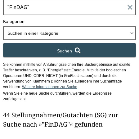
h
E
b
o
i
Kategorien
x
n
Suchen in
einer Kategorie
g
Suchen
a
Sie können mithilfe von Anführungszeichen Ihre Suchergebnisse auf exakte
b
Treffer beschränken, z. B. "Energie" statt Energie.
Mithilfe der booleschen
Operatoren UND, ODER, NICHT (in Großbuchstaben) und durch die
e
Verwendung von Klammern () können Sie außerdem Ihre Suchanfrage
verfeinern.
Weitere Informationen zur Suche
.
Wenn Sie eine neue Suche durchführen, werden die Ergebnisse
n
zurückgesetzt.
i
44 Stellungnahmen/Gutachten (SG) zur
m
Suche nach »"FinDAG"« gefunden
F