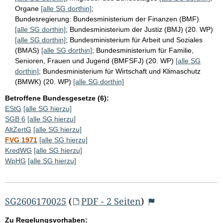
Organe
[alle SG dorthin]
;
Bundesregierung:
Bundesministerium der Finanzen (BMF)
[alle SG dorthin]
;
Bundesministerium der Justiz (BMJ) (20. WP)
[alle SG dorthin]
;
Bundesministerium für Arbeit und Soziales
(BMAS)
[alle SG dorthin]
;
Bundesministerium für Familie,
Senioren, Frauen und Jugend (BMFSFJ) (20. WP)
[alle SG
dorthin]
;
Bundesministerium für Wirtschaft und Klimaschutz
(BMWK) (20. WP)
[alle SG dorthin]
Betroffene Bundesgesetze (6):
EStG
[alle SG hierzu]
SGB 6
[alle SG hierzu]
AltZertG
[alle SG hierzu]
FVG 1971
[alle SG hierzu]
KredWG
[alle SG hierzu]
WpHG
[alle SG hierzu]
SG2606170025
(
PDF - 2 Seiten
)
Zu Regelungsvorhaben: