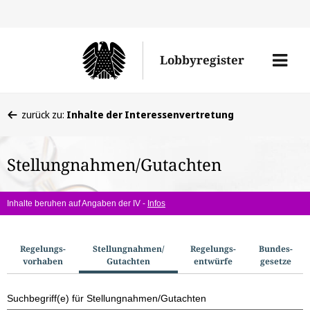
Direkt
Direk
zu
zum
Men
Lobbyregister
den
Inhal
öffne
Sucherge
Sie
zurück zu:
Inhalte der Interessenvertretung
befinden
sich
Stellungnahmen/Gutachten
hier:
Inhalte beruhen auf Angaben der IV -
Infos
S
Regelungs­
Stellungnahmen/​
Regelungs­
Bundes­
vorhaben
Gutachten
entwürfe
gesetze
u
c
Suchbegriff(e) für Stellungnahmen/Gutachten