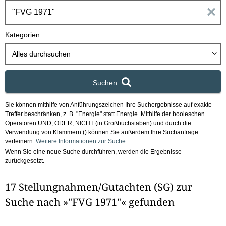
h
E
b
o
i
Kategorien
x
n
Alles durchsuchen
g
Suchen
a
Sie können mithilfe von Anführungszeichen Ihre Suchergebnisse auf exakte
b
Treffer beschränken, z. B. "Energie" statt Energie.
Mithilfe der booleschen
Operatoren UND, ODER, NICHT (in Großbuchstaben) und durch die
e
Verwendung von Klammern () können Sie außerdem Ihre Suchanfrage
verfeinern.
Weitere Informationen zur Suche
.
Wenn Sie eine neue Suche durchführen, werden die Ergebnisse
n
zurückgesetzt.
i
17 Stellungnahmen/Gutachten (SG) zur
m
Suche nach »"FVG 1971"« gefunden
F