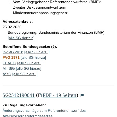
Vom IV eingegebener Referentenentwurfstitel (BMF):
Zweiter Diskussionsentwurf zum
Mindeststeueranpassungsgesetz
Adressatenkreis:
25.02.2025
Bundesregierung:
Bundesministerium der Finanzen (BMF)
[alle SG dorthin]
Betroffene Bundesgesetze (5):
InvStG 2018
[alle SG hierzu]
FVG 1971
[alle SG hierzu]
EUAHiG
[alle SG hierzu]
MinStG
[alle SG hierzu]
AStG
[alle SG hierzu]
SG2512190041
(
PDF - 19 Seiten
)
Zu Regelungsvorhaben:
Änderungsvorschläge zum Referentenentwurf des
Altersvorsorgereformgesetzes