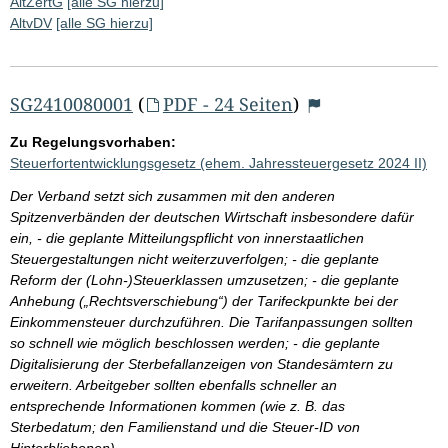
AltZertG
[alle SG hierzu]
AltvDV
[alle SG hierzu]
SG2410080001
(
PDF - 24 Seiten
)
Zu Regelungsvorhaben:
Steuerfortentwicklungsgesetz (ehem. Jahressteuergesetz 2024 II)
Der Verband setzt sich zusammen mit den anderen
Spitzenverbänden der deutschen Wirtschaft insbesondere dafür
ein, - die geplante Mitteilungspflicht von innerstaatlichen
Steuergestaltungen nicht weiterzuverfolgen; - die geplante
Reform der (Lohn-)Steuerklassen umzusetzen; - die geplante
Anhebung („Rechtsverschiebung“) der Tarifeckpunkte bei der
Einkommensteuer durchzuführen. Die Tarifanpassungen sollten
so schnell wie möglich beschlossen werden; - die geplante
Digitalisierung der Sterbefallanzeigen von Standesämtern zu
erweitern. Arbeitgeber sollten ebenfalls schneller an
entsprechende Informationen kommen (wie z. B. das
Sterbedatum; den Familienstand und die Steuer-ID von
Hinterbliebenen).