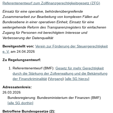
i
Referentenentwurf zum Zollfinanzgerechtigkeitsgesetz (ZFG)
s
Einsatz für eine operative, behördenübergreifende
s
Zusammenarbeit zur Bearbeitung von komplexen Fällen auf
e
Bundesebene in einer operativen Einheit, Einsatz für eine
weitergehende Reform des Transparenzregisters für einfacheren
p
Zugang für Personen mit berechtigtem Interesse und
r
Verbesserung der Datenqualität
o
Bereitgestellt von:
Verein zur Förderung der Steuergerechtigkeit
S
e. V.
am
24.04.2026
e
Zu Regelungsentwurf:
i
Referentenentwurf (BMF):
Gesetz für mehr Gerechtigkeit
t
durch die Stärkung der Zollverwaltung und die Bekämpfung
e
der Finanzkriminalität
(
Vorgang
)
[alle SG hierzu]
Adressatenkreis:
26.03.2026
Bundesregierung:
Bundesministerium der Finanzen (BMF)
[alle SG dorthin]
Betroffene Bundesgesetze (2):