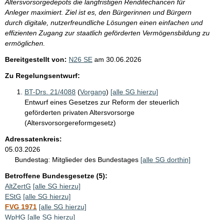
Altersvorsorgedepots die langfristigen Renditechancen für
Anleger maximiert. Ziel ist es, den Bürgerinnen und Bürgern
durch digitale, nutzerfreundliche Lösungen einen einfachen und
effizienten Zugang zur staatlich geförderten Vermögensbildung zu
ermöglichen.
Bereitgestellt von:
N26 SE
am
30.06.2026
Zu Regelungsentwurf:
BT-Drs. 21/4088
(
Vorgang
)
[alle SG hierzu]
Entwurf eines Gesetzes zur Reform der steuerlich
geförderten privaten Altersvorsorge
(Altersvorsorgereformgesetz)
Adressatenkreis:
05.03.2026
Bundestag:
Mitglieder des Bundestages
[alle SG dorthin]
Betroffene Bundesgesetze (5):
AltZertG
[alle SG hierzu]
EStG
[alle SG hierzu]
FVG 1971
[alle SG hierzu]
WpHG
[alle SG hierzu]