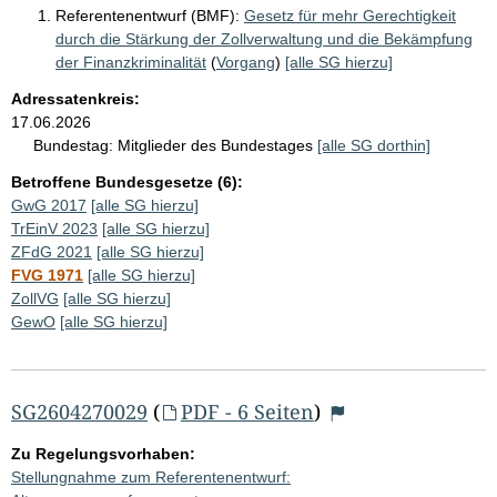
Referentenentwurf (BMF):
Gesetz für mehr Gerechtigkeit
durch die Stärkung der Zollverwaltung und die Bekämpfung
der Finanzkriminalität
(
Vorgang
)
[alle SG hierzu]
Adressatenkreis:
17.06.2026
Bundestag:
Mitglieder des Bundestages
[alle SG dorthin]
Betroffene Bundesgesetze (6):
GwG 2017
[alle SG hierzu]
TrEinV 2023
[alle SG hierzu]
ZFdG 2021
[alle SG hierzu]
FVG 1971
[alle SG hierzu]
ZollVG
[alle SG hierzu]
GewO
[alle SG hierzu]
SG2604270029
(
PDF - 6 Seiten
)
Zu Regelungsvorhaben:
Stellungnahme zum Referentenentwurf: