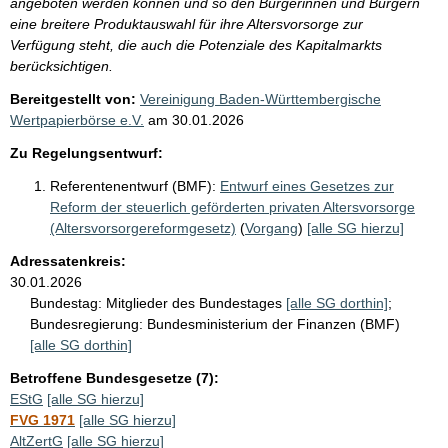
angeboten werden können und so den Bürgerinnen und Bürgern
eine breitere Produktauswahl für ihre Altersvorsorge zur
Verfügung steht, die auch die Potenziale des Kapitalmarkts
berücksichtigen.
Bereitgestellt von:
Vereinigung Baden-Württembergische
Wertpapierbörse e.V.
am
30.01.2026
Zu Regelungsentwurf:
Referentenentwurf (BMF):
Entwurf eines Gesetzes zur
Reform der steuerlich geförderten privaten Altersvorsorge
(Altersvorsorgereformgesetz)
(
Vorgang
)
[alle SG hierzu]
Adressatenkreis:
30.01.2026
Bundestag:
Mitglieder des Bundestages
[alle SG dorthin]
;
Bundesregierung:
Bundesministerium der Finanzen (BMF)
[alle SG dorthin]
Betroffene Bundesgesetze (7):
EStG
[alle SG hierzu]
FVG 1971
[alle SG hierzu]
AltZertG
[alle SG hierzu]