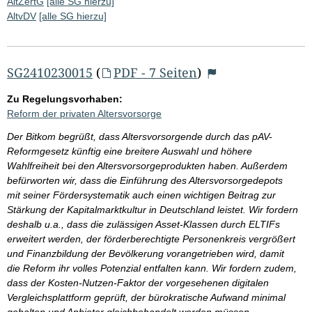
AltZertG
[alle SG hierzu]
AltvDV
[alle SG hierzu]
SG2410230015
(
PDF - 7 Seiten
)
Zu Regelungsvorhaben:
Reform der privaten Altersvorsorge
Der Bitkom begrüßt, dass Altersvorsorgende durch das pAV-
Reformgesetz künftig eine breitere Auswahl und höhere
Wahlfreiheit bei den Altersvorsorgeprodukten haben. Außerdem
befürworten wir, dass die Einführung des Altersvorsorgedepots
mit seiner Fördersystematik auch einen wichtigen Beitrag zur
Stärkung der Kapitalmarktkultur in Deutschland leistet. Wir fordern
deshalb u.a., dass die zulässigen Asset-Klassen durch ELTIFs
erweitert werden, der förderberechtigte Personenkreis vergrößert
und Finanzbildung der Bevölkerung vorangetrieben wird, damit
die Reform ihr volles Potenzial entfalten kann. Wir fordern zudem,
dass der Kosten-Nutzen-Faktor der vorgesehenen digitalen
Vergleichsplattform geprüft, der bürokratische Aufwand minimal
gehalten und Anbieter gleichbehandelt werden müssen.