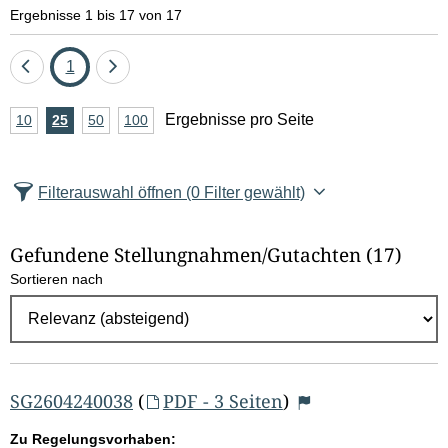
e
Ergebnisse 1 bis 17 von 17
l
Eine
Seite
Eine
1
d
Seite
Seite
A
Ergebnisse pro Seite
10
Ergebnisse
25
Ergebnisse
50
Ergebnisse
100
Ergebnisse
zurück
vor
l
n
pro
pro
pro
pro
Seite
Seite
Seite
Seite
z
ö
Filterauswahl öffnen
(0 Filter gewählt)
a
s
h
Gefundene Stellungnahmen/⁠Gutachten
(17)
c
l
Sortieren nach
E
h
r
e
g
e
n
b
SG2604240038
(
PDF - 3 Seiten
)
n
Zu Regelungsvorhaben: