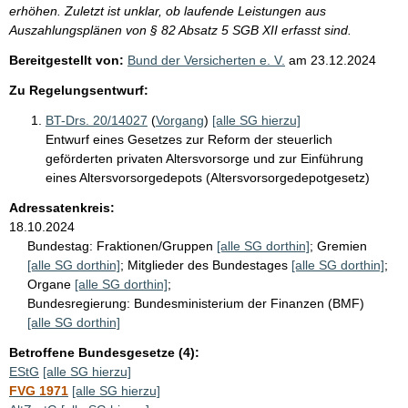
erhöhen. Zuletzt ist unklar, ob laufende Leistungen aus
Auszahlungsplänen von § 82 Absatz 5 SGB XII erfasst sind.
Bereitgestellt von:
Bund der Versicherten e. V.
am
23.12.2024
Zu Regelungsentwurf:
BT-Drs. 20/14027
(
Vorgang
)
[alle SG hierzu]
Entwurf eines Gesetzes zur Reform der steuerlich
geförderten privaten Altersvorsorge und zur Einführung
eines Altersvorsorgedepots (Altersvorsorgedepotgesetz)
Adressatenkreis:
18.10.2024
Bundestag:
Fraktionen/Gruppen
[alle SG dorthin]
;
Gremien
[alle SG dorthin]
;
Mitglieder des Bundestages
[alle SG dorthin]
;
Organe
[alle SG dorthin]
;
Bundesregierung:
Bundesministerium der Finanzen (BMF)
[alle SG dorthin]
Betroffene Bundesgesetze (4):
EStG
[alle SG hierzu]
FVG 1971
[alle SG hierzu]