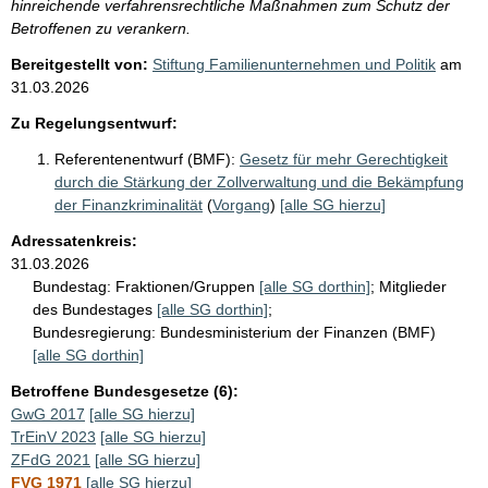
hinreichende verfahrensrechtliche Maßnahmen zum Schutz der
Betroffenen zu verankern.
Bereitgestellt von:
Stiftung Familienunternehmen und Politik
am
31.03.2026
Zu Regelungsentwurf:
Referentenentwurf (BMF):
Gesetz für mehr Gerechtigkeit
durch die Stärkung der Zollverwaltung und die Bekämpfung
der Finanzkriminalität
(
Vorgang
)
[alle SG hierzu]
Adressatenkreis:
31.03.2026
Bundestag:
Fraktionen/Gruppen
[alle SG dorthin]
;
Mitglieder
des Bundestages
[alle SG dorthin]
;
Bundesregierung:
Bundesministerium der Finanzen (BMF)
[alle SG dorthin]
Betroffene Bundesgesetze (6):
GwG 2017
[alle SG hierzu]
TrEinV 2023
[alle SG hierzu]
ZFdG 2021
[alle SG hierzu]
FVG 1971
[alle SG hierzu]