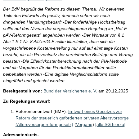
Der BdV begrüßt die Reform zu diesem Thema. Wir bewerten
Teile des Entwurfs als positiv, dennoch sehen wir noch
dringenden Handlungsbedarf: -Der förderfähige Höchstbeitrag
sollte auf das Niveau der vorgeschlagenen Regelung im „Ref-E
pAV-Reformgesetz“ angehoben werden -Der Wortlaut von § 1
Abs.1 S.1 Nr. 8 AltZertG-E sollte klarstellen, dass sich die
vorgeschriebene Kostenverteilung nur auf auf einmalige Kosten
bezieht, die als Prozentsatz der vereinbarten Beiträge den Vertrag
belasten -Die Effektivkostenberechnung nach der PIA-Methode
und die Vorgaben für die Produktinformationsblätter sollte
beibehalten werden -Eine digitale Vergleichsplattform sollte
eingeführt und getestet werden
Bereitgestellt von:
Bund der Versicherten e. V.
am
29.12.2025
Zu Regelungsentwurf:
Referentenentwurf (BMF):
Entwurf eines Gesetzes zur
Reform der steuerlich geförderten privaten Altersvorsorge
(Altersvorsorgereformgesetz)
(
Vorgang
)
[alle SG hierzu]
Adressatenkreis: