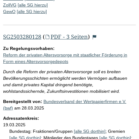
ZollVG
[alle SG hierzu]
GewO
[alle SG hierzu]
SG2503280128
(
PDF - 3 Seiten
)
Zu Regelungsvorhaben:
Reform der privaten Altersvorsorge mit staatlicher Förderung in
Form eines Altersvorsorgedepots
Durch die Reform der privaten Altersvorsorge soll es breiten
Bevölkerungsschichten ermöglicht werden Vermögen aufbauen
und damit privates Kapital dringend benötigte,
wohlstandssichernde, Zukunftsinvestitionen mobilisiert wird.
Bereitgestellt von:
Bundesverband der Wertpapierfirmen e.V.
(bwf)
am
28.03.2025
Adressatenkreis:
19.03.2025
Bundestag:
Fraktionen/Gruppen
[alle SG dorthin]
;
Gremien
[alle SG dorthin]
;
Mitglieder des Bundestages
[alle SG dorthin]
;