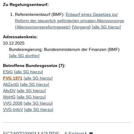
Zu Regelungsentwurf:
Referentenentwurf (BMF):
Entwurf eines Gesetzes zur
Reform der steuerlich geförderten privaten Altersvorsorge
(Altersvorsorgereformgesetz)
(
Vorgang
)
[alle SG hierzu]
Adressatenkreis:
10.12.2025
Bundesregierung:
Bundesministerium der Finanzen (BMF)
[alle SG dorthin]
Betroffene Bundesgesetze (7):
EStG
[alle SG hierzu]
FVG 1971
[alle SG hierzu]
AltZertG
[alle SG hierzu]
AltvDV
[alle SG hierzu]
WpHG
[alle SG hierzu]
VVG 2008
[alle SG hierzu]
VVG-InfoV
[alle SG hierzu]
SG2407230014
(
PDF - 4 Seiten
)