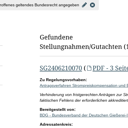
l
roffenes geltendes Bundesrecht angegeben
d
l
ö
Gefundene
s
Stellungnahmen/⁠Gutachten
(
c
h
SG2406210070
(
PDF - 3 Seit
e
n
Zu Regelungsvorhaben:
Antragsverfahren Strompreiskompensation und
Verhinderung von fristgerechten Anträgen zur 
faktischen Fehlens der erforderlichen akkreditiert
Bereitgestellt von:
BDG - Bundesverband der Deutschen Gießerei-In
Adressatenkreis: