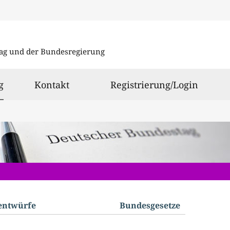
Direkt
Direkt
zu
zum
ag und der Bundesregierung
den
Inhalt
Suchergeb
ausgewählt
g
Kontakt
Registrierung/Login
­entwürfe
Bundes­gesetze