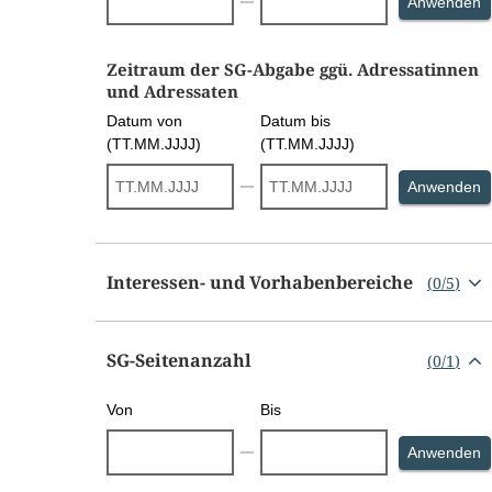
S
Anwenden
Zeitraum der SG-Abgabe ggü. Adressatinnen
und Adressaten
Datum von
Datum bis
(TT.MM.JJJJ)
(TT.MM.JJJJ)
S
Anwenden
Interessen- und Vorhabenbereiche
(
0
/
5
)
SG-Seitenanzahl
(
0
/
1
)
Von
Bis
S
Anwenden