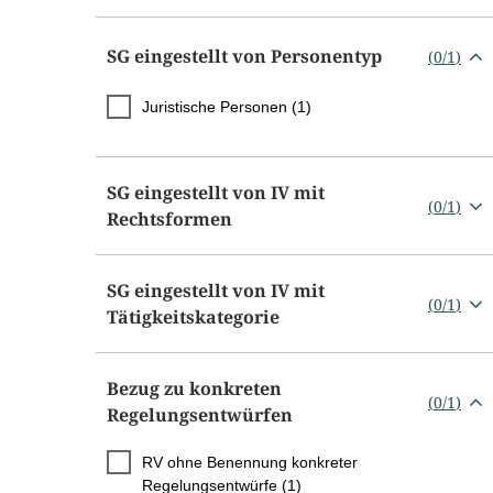
SG eingestellt von Personentyp
(
0
/
1
)
Juristische Personen (1)
SG eingestellt von IV mit
(
0
/
1
)
Rechtsformen
SG eingestellt von IV mit
(
0
/
1
)
Tätigkeitskategorie
Bezug zu konkreten
(
0
/
1
)
Regelungsentwürfen
RV ohne Benennung konkreter
Regelungsentwürfe (1)