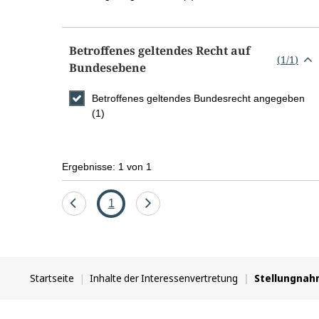
Betroffenes geltendes Recht auf
(
1
/
1
)
Bundesebene
Betroffenes geltendes Bundesrecht angegeben
(1)
Ergebnisse: 1 von 1
Eine
Seite
Eine
1
Seite
Seite
zurück
vor
Sie
Startseite
Inhalte der Interessenvertretung
Stellungna
befinden
sich