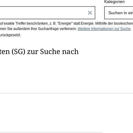
Kategorien
E
Suchen in
ei
i
 exakte Treffer beschränken, z. B. "Energie" statt Energie.
Mithilfe der boolesch
en Sie außerdem Ihre Suchanfrage verfeinern.
Weitere Informationen zur Suche
.
n
urückgesetzt.
g
ten (SG) zur Suche nach
a
b
e
n
i
m
F
e