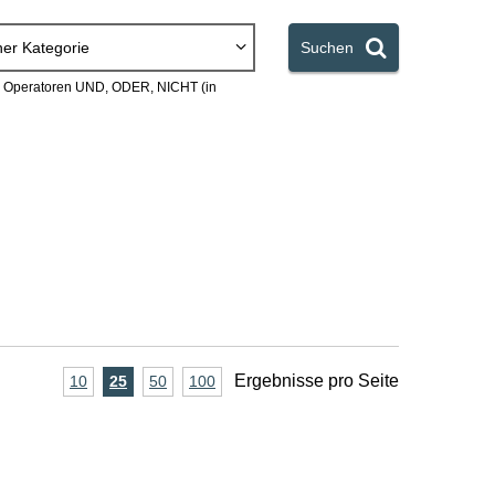
ner Kategorie
Suchen
en Operatoren UND, ODER, NICHT (in
A
Ergebnisse pro Seite
10
Ergebnisse
25
Ergebnisse
50
Ergebnisse
100
Ergebnisse
pro
pro
pro
pro
n
Seite
Seite
Seite
Seite
z
a