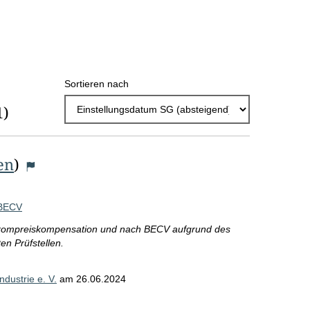
h
l
E
Sortieren nach
r
1)
g
e
b
en
)
n
i
 BECV
s
Strompreiskompensation und nach BECV aufgrund des
en Prüfstellen.
s
e
dustrie e. V.
am
26.06.2024
p