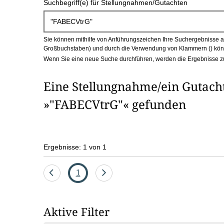
Suchbegriff(e) für Stellungnahmen/Gutachten
c
h
Sie können mithilfe von Anführungszeichen Ihre Suchergebnisse auf
b
Großbuchstaben) und durch die Verwendung von Klammern () könn
Wenn Sie eine neue Suche durchführen, werden die Ergebnisse z
o
Eine Stellungnahme/ein Gutach
x
»"FABECVtrG"« gefunden
Ergebnisse: 1 von 1
Eine
Seite
Eine
1
Seite
Seite
zurück
vor
Aktive Filter