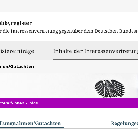
obbyregister
r die Interessenvertretung gegenüber dem
Deutschen Bundest
istereinträge
Inhalte der Interessenvertretun
hmen/Gutachten
treter/-innen -
Infos
.
ellungnahmen/​Gutachten
Regelungs