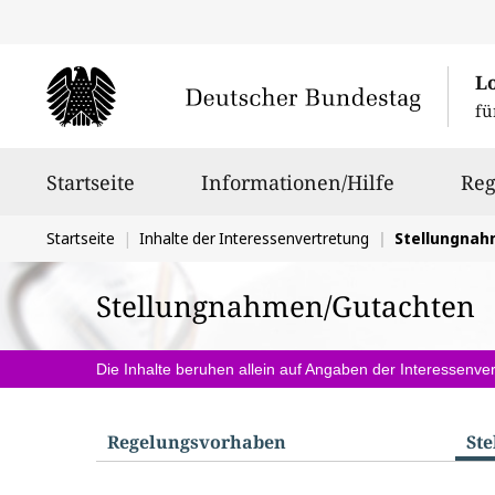
L
fü
Hauptnavigation
Startseite
Informationen/Hilfe
Reg
Sie
Startseite
Inhalte der Interessenvertretung
Stellungna
befinden
Stellungnahmen/Gutachten
sich
hier:
Die Inhalte beruhen allein auf Angaben der Interessenver
Regelungs­vorhaben
St
S
u