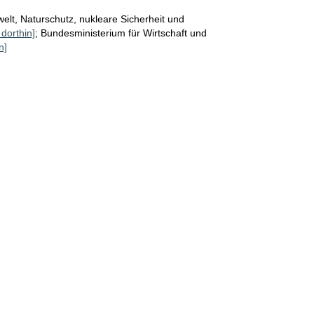
r
lt, Naturschutz, nukleare Sicherheit und
o
 dorthin]
;
Bundesministerium für Wirtschaft und
n]
S
e
i
t
e