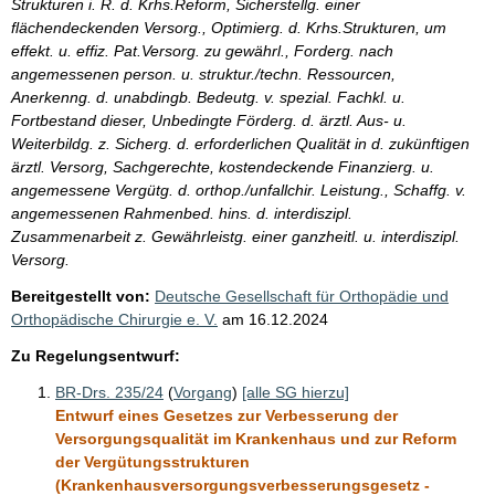
Strukturen i. R. d. Krhs.Reform, Sicherstellg. einer
flächendeckenden Versorg., Optimierg. d. Krhs.Strukturen, um
effekt. u. effiz. Pat.Versorg. zu gewährl., Forderg. nach
angemessenen person. u. struktur./techn. Ressourcen,
Anerkenng. d. unabdingb. Bedeutg. v. spezial. Fachkl. u.
Fortbestand dieser, Unbedingte Förderg. d. ärztl. Aus- u.
Weiterbildg. z. Sicherg. d. erforderlichen Qualität in d. zukünftigen
ärztl. Versorg, Sachgerechte, kostendeckende Finanzierg. u.
angemessene Vergütg. d. orthop./unfallchir. Leistung., Schaffg. v.
angemessenen Rahmenbed. hins. d. interdiszipl.
Zusammenarbeit z. Gewährleistg. einer ganzheitl. u. interdiszipl.
Versorg.
Bereitgestellt von:
Deutsche Gesellschaft für Orthopädie und
Orthopädische Chirurgie e. V.
am
16.12.2024
Zu Regelungsentwurf:
BR-Drs. 235/24
(
Vorgang
)
[alle SG hierzu]
Entwurf eines Gesetzes zur Verbesserung der
Versorgungsqualität im Krankenhaus und zur Reform
der Vergütungsstrukturen
(Krankenhausversorgungsverbesserungsgesetz -