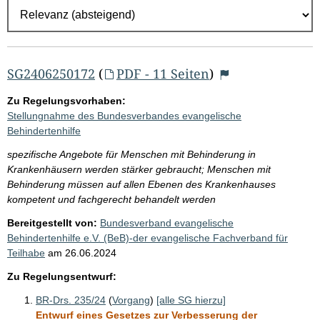
r
g
e
b
SG2406250172
(
PDF - 11 Seiten
)
n
Zu Regelungsvorhaben:
i
Stellungnahme des Bundesverbandes evangelische
s
Behindertenhilfe
s
spezifische Angebote für Menschen mit Behinderung in
e
Krankenhäusern werden stärker gebraucht; Menschen mit
Behinderung müssen auf allen Ebenen des Krankenhauses
p
kompetent und fachgerecht behandelt werden
r
Bereitgestellt von:
Bundesverband evangelische
o
Behindertenhilfe e.V. (BeB)-der evangelische Fachverband für
S
Teilhabe
am
26.06.2024
e
Zu Regelungsentwurf:
i
BR-Drs. 235/24
(
Vorgang
)
[alle SG hierzu]
t
Entwurf eines Gesetzes zur Verbesserung der