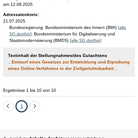
am
12.08.2025
Adressatenkreis:
21.07.2025
Bundesregierung:
Bundesministerium des Innern (BMI)
[alle
SG dorthin]
;
Bundesministerium für Digitalisierung und
Staatsmodernisierung (BMDS)
[alle SG dorthin]
Textinhalt der Stellungnahmes/des Gutachtens
...
Entwurf eines Gesetzes zur Entwicklung und Erprobung
eines Online-Verfahrens in der Zivilgerichtsbarkeit
...
Ergebnisse 1 bis 10 von 10
Eine
Seite
Eine
1
Seite
Seite
zurück
vor
Sie