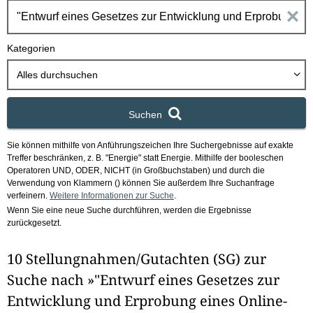
h
E
b
o
i
Kategorien
x
n
Alles durchsuchen
g
Suchen
a
Sie können mithilfe von Anführungszeichen Ihre Suchergebnisse auf exakte
b
Treffer beschränken, z. B. "Energie" statt Energie.
Mithilfe der booleschen
Operatoren UND, ODER, NICHT (in Großbuchstaben) und durch die
e
Verwendung von Klammern () können Sie außerdem Ihre Suchanfrage
verfeinern.
Weitere Informationen zur Suche
.
Wenn Sie eine neue Suche durchführen, werden die Ergebnisse
n
zurückgesetzt.
i
10 Stellungnahmen/Gutachten (SG) zur
m
Suche nach »"Entwurf eines Gesetzes zur
F
Entwicklung und Erprobung eines Online-