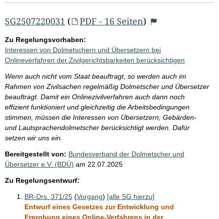
e
b
SG2507220031
(
PDF - 16 Seiten
)
n
Zu Regelungsvorhaben:
i
Interessen von Dolmetschern und Übersetzern bei
s
Onlineverfahren der Zivilgerichtsbarkeiten berücksichtigen
s
Wenn auch nicht vom Staat beauftragt, so werden auch im
e
Rahmen von Zivilsachen regelmäßig Dolmetscher und Übersetzer
beauftragt. Damit ein Onlinezivilverfahren auch dann noch
p
effizient funktioniert und gleichzeitig die Arbeitsbedingungen
r
stimmen, müssen die Interessen von Übersetzern, Gebärden-
o
und Lautsprachendolmetscher berücksichtigt werden. Dafür
setzen wir uns ein.
S
Bereitgestellt von:
Bundesverband der Dolmetscher und
e
Übersetzer e.V. (BDÜ)
am
22.07.2025
i
Zu Regelungsentwurf:
t
e
BR-Drs. 371/25
(
Vorgang
)
[alle SG hierzu]
Entwurf eines Gesetzes zur Entwicklung und
Erprobung eines Online-Verfahrens in der