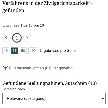
Verfahrens in der Zivilgerichtsbarkeit"«
e
gefunden
l
d
Ergebnisse 1 bis 10 von 10
l
Eine
Seite
Eine
1
ö
Seite
Seite
A
Ergebnisse pro Seite
10
Ergebnisse
25
Ergebnisse
50
Ergebnisse
100
Ergebnisse
s
zurück
vor
n
pro
pro
pro
pro
c
Seite
Seite
Seite
Seite
z
Filterauswahl öffnen
(0 Filter gewählt)
a
h
h
e
Gefundene Stellungnahmen/⁠Gutachten
(10)
l
Sortieren nach
E
n
r
g