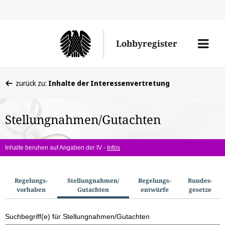
Direkt
Direk
zu
zum
Men
Lobbyregister
den
Inhal
öffne
Sucherge
Sie
zurück zu:
Inhalte der Interessenvertretung
befinden
sich
Stellungnahmen/Gutachten
hier:
Inhalte beruhen auf Angaben der IV -
Infos
S
Regelungs­
Stellungnahmen/​
Regelungs­
Bundes­
vorhaben
Gutachten
entwürfe
gesetze
u
c
Suchbegriff(e) für Stellungnahmen/Gutachten