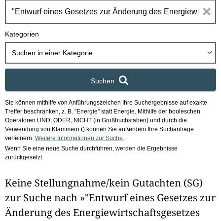
h
E
b
o
i
Kategorien
x
n
Suchen in
einer Kategorie
g
Suchen
a
Sie können mithilfe von Anführungszeichen Ihre Suchergebnisse auf exakte
b
Treffer beschränken, z. B. "Energie" statt Energie.
Mithilfe der booleschen
Operatoren UND, ODER, NICHT (in Großbuchstaben) und durch die
e
Verwendung von Klammern () können Sie außerdem Ihre Suchanfrage
verfeinern.
Weitere Informationen zur Suche
.
Wenn Sie eine neue Suche durchführen, werden die Ergebnisse
n
zurückgesetzt.
i
Keine Stellungnahme/kein Gutachten (SG)
m
zur Suche nach »"Entwurf eines Gesetzes zur
F
Änderung des Energiewirtschaftsgesetzes