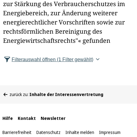
zur Stärkung des Verbraucherschutzes im
e
Energiebereich, zur Änderung weiterer
l
energierechtlicher Vorschriften sowie zur
d
rechtsförmlichen Bereinigung des
Energiewirtschaftsrechts"« gefunden
l
ö
Filterauswahl öffnen
(1 Filter gewählt)
s
c
Sie
h
zurück zu:
Inhalte der Interessenvertretung
befinden
e
sich
hier:
n
Interne
Hilfe
Kontakt
Newsletter
Links
Barrierefreiheit
Datenschutz
Inhalte melden
Impressum