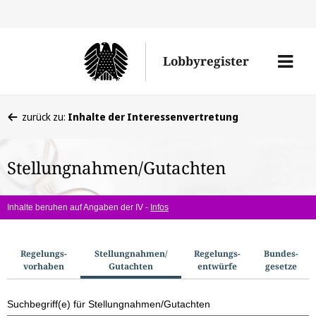
Direkt
Direk
zu
zum
Men
Lobbyregister
den
Inhal
öffne
Sucherge
Sie
zurück zu:
Inhalte der Interessenvertretung
befinden
sich
Stellungnahmen/Gutachten
hier:
Inhalte beruhen auf Angaben der IV -
Infos
S
Regelungs­
Stellungnahmen/​
Regelungs­
Bundes­
vorhaben
Gutachten
entwürfe
gesetze
u
c
Suchbegriff(e) für Stellungnahmen/Gutachten