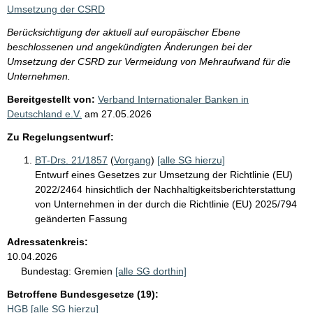
i
Umsetzung der CSRD
s
Berücksichtigung der aktuell auf europäischer Ebene
s
beschlossenen und angekündigten Änderungen bei der
e
Umsetzung der CSRD zur Vermeidung von Mehraufwand für die
Unternehmen.
p
Bereitgestellt von:
Verband Internationaler Banken in
r
Deutschland e.V.
am
27.05.2026
o
Zu Regelungsentwurf:
S
e
BT-Drs. 21/1857
(
Vorgang
)
[alle SG hierzu]
Entwurf eines Gesetzes zur Umsetzung der Richtlinie (EU)
i
2022/2464 hinsichtlich der Nachhaltigkeitsberichterstattung
t
von Unternehmen in der durch die Richtlinie (EU) 2025/794
e
geänderten Fassung
Adressatenkreis:
10.04.2026
Bundestag:
Gremien
[alle SG dorthin]
Betroffene Bundesgesetze (19):
HGB
[alle SG hierzu]