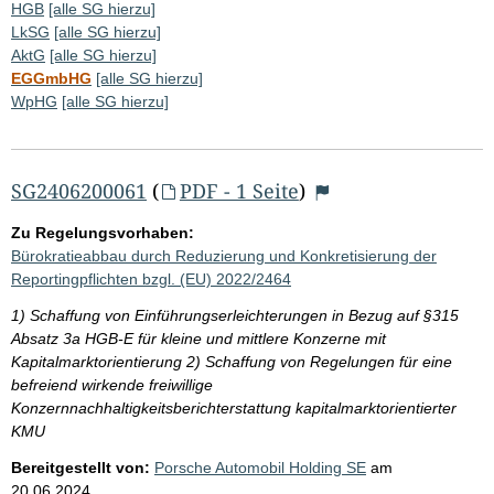
HGB
[alle SG hierzu]
LkSG
[alle SG hierzu]
AktG
[alle SG hierzu]
EGGmbHG
[alle SG hierzu]
WpHG
[alle SG hierzu]
SG2406200061
(
PDF - 1 Seite
)
Zu Regelungsvorhaben:
Bürokratieabbau durch Reduzierung und Konkretisierung der
Reportingpflichten bzgl. (EU) 2022/2464
1) Schaffung von Einführungserleichterungen in Bezug auf §315
Absatz 3a HGB-E für kleine und mittlere Konzerne mit
Kapitalmarktorientierung 2) Schaffung von Regelungen für eine
befreiend wirkende freiwillige
Konzernnachhaltigkeitsberichterstattung kapitalmarktorientierter
KMU
Bereitgestellt von:
Porsche Automobil Holding SE
am
20.06.2024