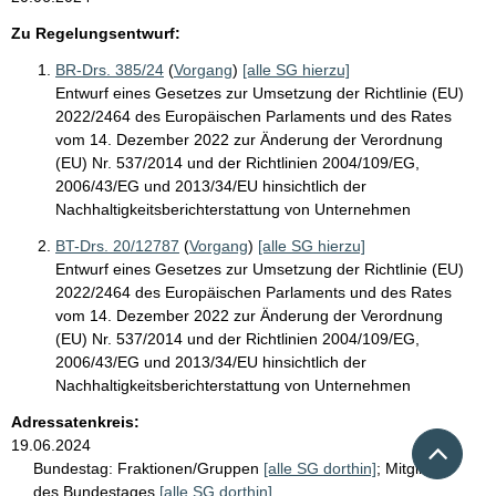
Zu Regelungsentwurf:
BR-Drs. 385/24
(
Vorgang
)
[alle SG hierzu]
Entwurf eines Gesetzes zur Umsetzung der Richtlinie (EU)
2022/2464 des Europäischen Parlaments und des Rates
vom 14. Dezember 2022 zur Änderung der Verordnung
(EU) Nr. 537/2014 und der Richtlinien 2004/109/EG,
2006/43/EG und 2013/34/EU hinsichtlich der
Nachhaltigkeitsberichterstattung von Unternehmen
BT-Drs. 20/12787
(
Vorgang
)
[alle SG hierzu]
Entwurf eines Gesetzes zur Umsetzung der Richtlinie (EU)
2022/2464 des Europäischen Parlaments und des Rates
vom 14. Dezember 2022 zur Änderung der Verordnung
(EU) Nr. 537/2014 und der Richtlinien 2004/109/EG,
2006/43/EG und 2013/34/EU hinsichtlich der
Nachhaltigkeitsberichterstattung von Unternehmen
Adressatenkreis:
Nach 
19.06.2024
Bundestag:
Fraktionen/Gruppen
[alle SG dorthin]
;
Mitglieder
des Bundestages
[alle SG dorthin]