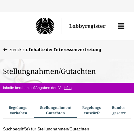
Direkt
Direk
zu
zum
Men
Lobbyregister
den
Inhal
öffne
Sucherge
Sie
zurück zu:
Inhalte der Interessenvertretung
befinden
sich
Stellungnahmen/Gutachten
hier:
Inhalte beruhen auf Angaben der IV -
Infos
S
Regelungs­
Stellungnahmen/​
Regelungs­
Bundes­
vorhaben
Gutachten
entwürfe
gesetze
u
c
Suchbegriff(e) für Stellungnahmen/Gutachten