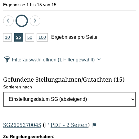
e
Ergebnisse 1 bis 15 von 15
l
Eine
Seite
Eine
1
d
Seite
Seite
A
Ergebnisse pro Seite
10
Ergebnisse
25
Ergebnisse
50
Ergebnisse
100
Ergebnisse
zurück
vor
l
n
pro
pro
pro
pro
Seite
Seite
Seite
Seite
z
ö
Filterauswahl öffnen
(1 Filter gewählt)
a
s
h
Gefundene Stellungnahmen/⁠Gutachten
(15)
c
l
Sortieren nach
E
h
r
e
g
e
n
b
SG2605270045
(
PDF - 2 Seiten
)
n
Zu Regelungsvorhaben: