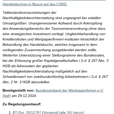
Handelsbuches in Bezug auf das CSRD.
Tatbestandsvoraussetzungen der
Nachhaltigkeitsberichterstattung sind ungeeignet bei volatilen
Umsatzgrößen. Unangemessener Aufwand durch Anknüpfung
des Anwendungsbereichs der Taxonomieverordnung ohne dass
eine strategisches Investment vorliegt. Ungleichbehandlung von
Kreditinstituten und Wertpapierfirmen/-instituten hinsichtlich der
Behandlung des Handelsbuchs, welches insgesamt in dem
vorliegenden Zusammenhang ausgeblendet werden sollte.
Weiterhin Unterstützung einer Stellungnahme des Bundesrates,
bei der Erfassung großer Kapitalgesellschaften i.S.d. § 267 Abs. 3
HGB als Adressaten der geplanten
Nachhaltigkeitsberichterstattung maßgeblich auf den
Schwellenwert von zweihundertfünfzig Arbeitnehmern i.S.d. § 267
Abs. 2 Nr. 3 HGB abzustellen.
Bereitgestellt von:
Bundesverband der Wertpapierfirmen e.V.
(bwf)
am
29.12.2024
Zu Regelungsentwurf:
BT-Drs. 20/12787
(
Vorgang
)
[alle SG hierzu]