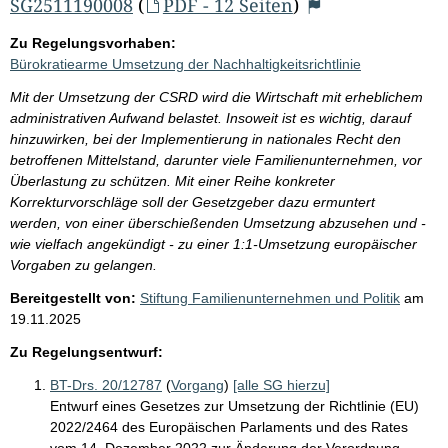
SG2511190008
(
PDF - 12 Seiten
)
Zu Regelungsvorhaben:
Bürokratiearme Umsetzung der Nachhaltigkeitsrichtlinie
Mit der Umsetzung der CSRD wird die Wirtschaft mit erheblichem
administrativen Aufwand belastet. Insoweit ist es wichtig, darauf
hinzuwirken, bei der Implementierung in nationales Recht den
betroffenen Mittelstand, darunter viele Familienunternehmen, vor
Überlastung zu schützen. Mit einer Reihe konkreter
Korrekturvorschläge soll der Gesetzgeber dazu ermuntert
werden, von einer überschießenden Umsetzung abzusehen und -
wie vielfach angekündigt - zu einer 1:1-Umsetzung europäischer
Vorgaben zu gelangen.
Bereitgestellt von:
Stiftung Familienunternehmen und Politik
am
19.11.2025
Zu Regelungsentwurf:
BT-Drs. 20/12787
(
Vorgang
)
[alle SG hierzu]
Entwurf eines Gesetzes zur Umsetzung der Richtlinie (EU)
2022/2464 des Europäischen Parlaments und des Rates
vom 14. Dezember 2022 zur Änderung der Verordnung