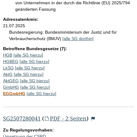
von Unternehmen in der durch die Richtlinie (EU) 2025/794
geänderten Fassung
Adressatenkreis:
21.07.2025
Bundesregierung:
Bundesministerium der Justiz und für
Verbraucherschutz (BMJV)
[alle SG dorthin]
Betroffene Bundesgesetze (7):
HGB
[alle SG hierzu]
HGBEG
[alle SG hierzu]
LkSG
[alle SG hierzu]
AktG
[alle SG hierzu]
AktGEG
[alle SG hierzu]
GmbHG
[alle SG hierzu]
EGGmbHG
[alle SG hierzu]
SG2507280041
(
PDF - 2 Seiten
)
Zu Regelungsvorhaben:
Umsetzung der CSRD