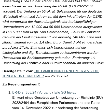
Umsetzung CSRD in nat. Recht. Dazu hat das BMJ den Entwurf
eines Gesetzes zur Umsetzung der Richtl. (EU) 2022/2464
vorgelet. Der Umfang an bürokrat. Belastungen für die deutsche
Wirtschaft nimmt seit Jahren zu. Mit dem Inkrafttreten der CSRD
wird europaweit der Anwendungskreis der berichtspflichtigen
Unternehmen von 12.000 auf 50.000 Unternehmen ausgeweitet,
in D (15.000 statt urspr. 500 Unternehmen). Laut BMJ entsteht
dadurch ein Erfüllungsaufwand von einmalig 748 Mio. Euro und
jährlich laufend von ca. 1,4 Mrd. Euro. Damit droht ein geradezu
paradoxer Effekt: Statt dass sich Unternehmer auf die
ökologische und dig. Transformation zu konzentrieren werden
Ressourcen für Berichterstattung gebunden. Forderung: 1:1
Umsetzung der Richtlinie oder Bürokratieabbau an anderer Stelle.
Bereitgestellt von:
DIE FAMILIENUNTERNEHMER e.V. - DIE
JUNGEN UNTERNEHMER
am
26.06.2024
Zu Regelungsentwurf:
BR-Drs. 385/24
(
Vorgang
)
[alle SG hierzu]
Entwurf eines Gesetzes zur Umsetzung der Richtlinie (EU)
2022/2464 des Europäischen Parlaments und des Rates
vom 14. Dezember 2022 zur Änderung der Verordnung