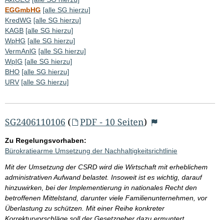
EGGmbHG
[alle SG hierzu]
KredWG
[alle SG hierzu]
KAGB
[alle SG hierzu]
WpHG
[alle SG hierzu]
VermAnlG
[alle SG hierzu]
WpIG
[alle SG hierzu]
BHO
[alle SG hierzu]
URV
[alle SG hierzu]
SG2406110106
(
PDF - 10 Seiten
)
Zu Regelungsvorhaben:
Bürokratiearme Umsetzung der Nachhaltigkeitsrichtlinie
Mit der Umsetzung der CSRD wird die Wirtschaft mit erheblichem
administrativen Aufwand belastet. Insoweit ist es wichtig, darauf
hinzuwirken, bei der Implementierung in nationales Recht den
betroffenen Mittelstand, darunter viele Familienunternehmen, vor
Überlastung zu schützen. Mit einer Reihe konkreter
Korrekturvorschläge soll der Gesetzgeber dazu ermuntert