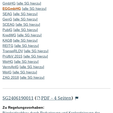
GmbHG
[alle SG hierzu]
EGGmbHG
[alle SG hierzu]
SEAG
[alle SG hierzu]
GenG
[alle SG hierzu]
SCEAG
[alle SG hierzu]
PublG
[alle SG hierzu]
KredWG
[alle SG hierzu]
KAGB
[alle SG hierzu]
REITG
[alle SG hierzu]
TranspRLDV
[alle SG hierzu]
PrüfbV 2015
[alle SG hierzu]
WpHG
[alle SG hierzu]
VermAnlG
[alle SG hierzu]
WpIG
[alle SG hierzu]
ZAG 2018
[alle SG hierzu]
SG2406190011
(
PDF - 4 Seiten
)
Zu Regelungsvorhaben:
Bürokratieabbau durch Reduzierung und Konkretisierung der