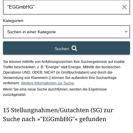
h
E
b
o
i
Kategorien
x
n
Suchen in
einer Kategorie
g
Suchen
a
Sie können mithilfe von Anführungszeichen Ihre Suchergebnisse auf exakte
b
Treffer beschränken, z. B. "Energie" statt Energie.
Mithilfe der booleschen
Operatoren UND, ODER, NICHT (in Großbuchstaben) und durch die
e
Verwendung von Klammern () können Sie außerdem Ihre Suchanfrage
verfeinern.
Weitere Informationen zur Suche
.
Wenn Sie eine neue Suche durchführen, werden die Ergebnisse
n
zurückgesetzt.
i
15 Stellungnahmen/Gutachten (SG) zur
m
Suche nach »"EGGmbHG"« gefunden
F