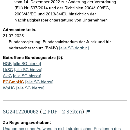
vom 14. Dezember 2022 zur Änderung der Verordnung
(EU) Nr. 537/2014 und der Richtlinien 2004/109/EG,
2006/43/EG und 2013/34/EU hinsichtlich der
Nachhaltigkeitsberichterstattung von Unternehmen
Adressatenkreis:
21.07.2025
Bundesregierung:
Bundesministerium der Justiz und für
Verbraucherschutz (BMJV)
[alle SG dorthin]
Betroffene Bundesgesetze (5):
HGB
[alle SG hierzu]
LkSG
[alle SG hierzu]
AktG
[alle SG hierzu]
EGGmbHG
[alle SG hierzu]
WpHG
[alle SG hierzu]
SG2412200062
(
PDF - 2 Seiten
)
Zu Regelungsvorhaben:
Unangemessener Aufwand in nicht strategischen Positionen des