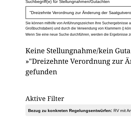
Suchbegriff(e) für Stellungnahmen/Gutachten
c
h
Sie können mithilfe von Anführungszeichen Ihre Suchergebnisse auf
b
Großbuchstaben) und durch die Verwendung von Klammern () könn
Wenn Sie eine neue Suche durchführen, werden die Ergebnisse z
o
Keine Stellungnahme/kein Guta
x
»"Dreizehnte Verordnung zur 
gefunden
Aktive Filter
Bezug zu konkreten Regelungsentwürfen:
RV mit A