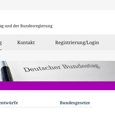
Direkt
Direkt
zu
zum
ag und der Bundesregierung
den
Inhalt
Suchergeb
ausgewählt
g
Kontakt
Registrierung/Login
­entwürfe
Bundes­gesetze