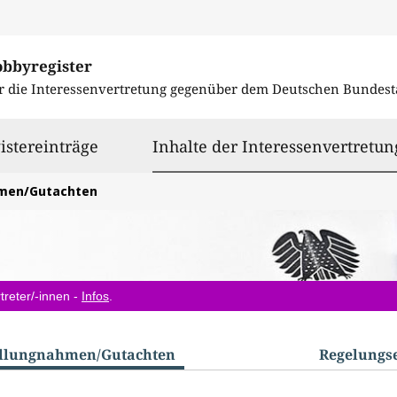
obbyregister
r die Interessenvertretung gegenüber dem
Deutschen Bundest
istereinträge
Inhalte der Interessenvertretun
hmen/Gutachten
treter/-innen -
Infos
.
ellungnahmen/​Gutachten
Regelungs