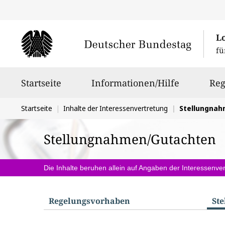
L
fü
Hauptnavigation
Startseite
Informationen/Hilfe
Reg
Sie
Startseite
Inhalte der Interessenvertretung
Stellungna
befinden
Stellungnahmen/Gutachten
sich
hier:
Die Inhalte beruhen allein auf Angaben der Interessenver
Regelungs­vorhaben
St
S
u