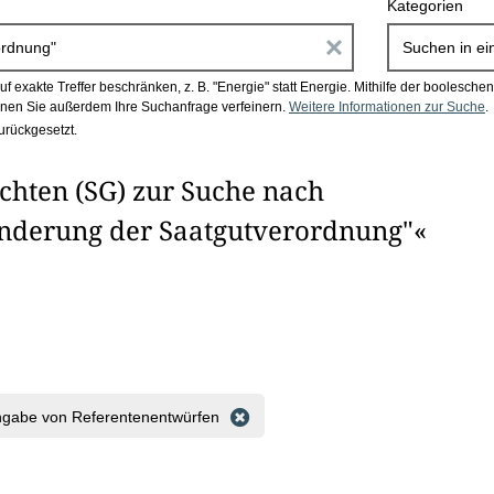
Kategorien
E
Suchen in
ei
i
 exakte Treffer beschränken, z. B. "Energie" statt Energie.
Mithilfe der boolesch
en Sie außerdem Ihre Suchanfrage verfeinern.
Weitere Informationen zur Suche
.
n
urückgesetzt.
g
chten (SG) zur Suche nach
a
Änderung der Saatgutverordnung"«
b
e
n
i
m
ngabe von Referentenentwürfen
F
e