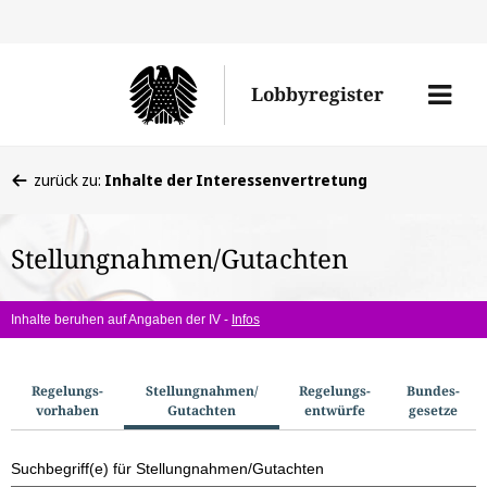
Direkt
Direk
zu
zum
Men
Lobbyregister
den
Inhal
öffne
Sucherge
Sie
zurück zu:
Inhalte der Interessenvertretung
befinden
sich
Stellungnahmen/Gutachten
hier:
Inhalte beruhen auf Angaben der IV -
Infos
S
Regelungs­
Stellungnahmen/​
Regelungs­
Bundes­
vorhaben
Gutachten
entwürfe
gesetze
u
c
Suchbegriff(e) für Stellungnahmen/Gutachten