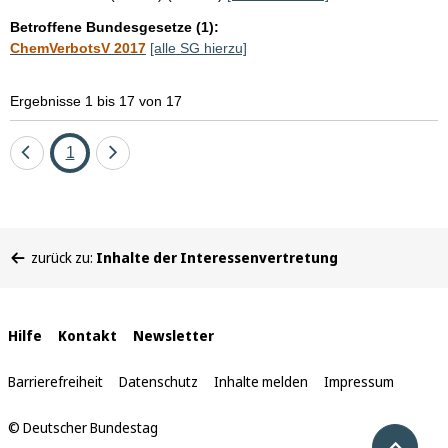
Betroffene Bundesgesetze (1):
ChemVerbotsV 2017
[alle SG hierzu]
Ergebnisse 1 bis 17 von 17
Eine
Seite
Eine
1
Seite
Seite
zurück
vor
Sie
zurück zu:
Inhalte der Interessenvertretung
befinden
sich
hier:
Interne
Hilfe
Kontakt
Newsletter
Links
Barrierefreiheit
Datenschutz
Inhalte melden
Impressum
© Deutscher Bundestag
Nach 