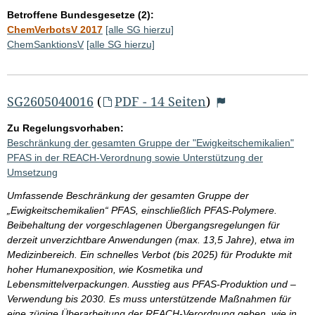
Betroffene Bundesgesetze (2):
ChemVerbotsV 2017
[alle SG hierzu]
ChemSanktionsV
[alle SG hierzu]
SG2605040016
(
PDF - 14 Seiten
)
Zu Regelungsvorhaben:
Beschränkung der gesamten Gruppe der "Ewigkeitschemikalien"
PFAS in der REACH-Verordnung sowie Unterstützung der
Umsetzung
Umfassende Beschränkung der gesamten Gruppe der
„Ewigkeitschemikalien“ PFAS, einschließlich PFAS-Polymere.
Beibehaltung der vorgeschlagenen Übergangsregelungen für
derzeit unverzichtbare Anwendungen (max. 13,5 Jahre), etwa im
Medizinbereich. Ein schnelles Verbot (bis 2025) für Produkte mit
hoher Humanexposition, wie Kosmetika und
Lebensmittelverpackungen. Ausstieg aus PFAS-Produktion und –
Verwendung bis 2030. Es muss unterstützende Maßnahmen für
eine zügige Überarbeitung der REACH-Verordnung geben, wie in