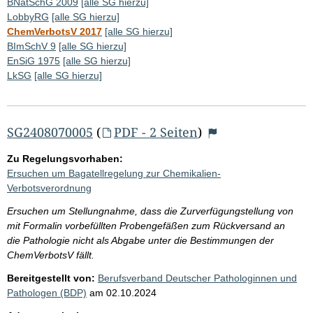
BNatSchG 2009
[alle SG hierzu]
LobbyRG
[alle SG hierzu]
ChemVerbotsV 2017
[alle SG hierzu]
BImSchV 9
[alle SG hierzu]
EnSiG 1975
[alle SG hierzu]
LkSG
[alle SG hierzu]
SG2408070005
(
PDF - 2 Seiten
)
Zu Regelungsvorhaben:
Ersuchen um Bagatellregelung zur Chemikalien-
Verbotsverordnung
Ersuchen um Stellungnahme, dass die Zurverfügungstellung von
mit Formalin vorbefüllten Probengefäßen zum Rückversand an
die Pathologie nicht als Abgabe unter die Bestimmungen der
ChemVerbotsV fällt.
Bereitgestellt von:
Berufsverband Deutscher Pathologinnen und
Pathologen (BDP)
am
02.10.2024