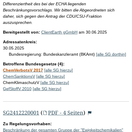
Differenziertheit des bei der ECHA liegenden
Beschränkungsvorschlags. Wir bitten die Abgeordneten sich
daher, sich gegen den Antrag der CDU/CSU-Fraktion
auszusprechen.
Bereitgestellt von:
ClientEarth gGmbH
am
30.06.2025
Adressatenkreis:
30.05.2025
Bundesregierung:
Bundeskanzleramt (BKAmt)
[alle SG dorthin]
Betroffene Bundesgesetze (4):
ChemVerbotsV 2017
[alle SG hierzu]
ChemSanktionsV
[alle SG hierzu]
ChemKlimaschutzV
[alle SG hierzu]
GefStoffV 2010
[alle SG hierzu]
SG2412220001
(
PDF - 4 Seiten
)
Zu Regelungsvorhaben:
Beschränkung der gesamten Gruppe der "Ewigkeitschemikalien"