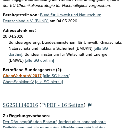
der EU-Chemikalienstrategie für Nachhaltigkeit vorgesehen.
Bereitgestellt von:
Bund für Umwelt und Naturschutz
Deutschland e.V. (BUND)
am
04.05.2026
Adressatenkreis:
28.04.2026
Bundesregierung:
Bundesministerium für Umwelt, Klimaschutz,
Naturschutz und nukleare Sicherheit (BMUKN)
[alle SG
dorthin]
;
Bundesministerium für Wirtschaft und Energie
(BMWE)
[alle SG dorthin]
Betroffene Bundesgesetze (2):
ChemVerbotsV 2017
[alle SG hierzu]
ChemSanktionsV
[alle SG hierzu]
SG2511140016
(
PDF - 16 Seiten
)
Zu Regelungsvorhaben:
Der DAV begrüßt den Entwurf, fordert aber handhabbare
Definitionen und ein normiertes Mitwirkungsrecht bei der