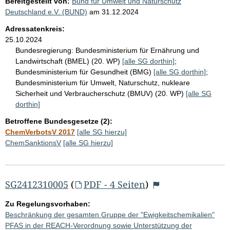
Bereitgestellt von:
Bund für Umwelt und Naturschutz
Deutschland e.V. (BUND)
am
31.12.2024
Adressatenkreis:
25.10.2024
Bundesregierung:
Bundesministerium für Ernährung und
Landwirtschaft (BMEL) (20. WP)
[alle SG dorthin]
;
Bundesministerium für Gesundheit (BMG)
[alle SG dorthin]
;
Bundesministerium für Umwelt, Naturschutz, nukleare
Sicherheit und Verbraucherschutz (BMUV) (20. WP)
[alle SG
dorthin]
Betroffene Bundesgesetze (2):
ChemVerbotsV 2017
[alle SG hierzu]
ChemSanktionsV
[alle SG hierzu]
SG2412310005
(
PDF - 4 Seiten
)
Zu Regelungsvorhaben:
Beschränkung der gesamten Gruppe der "Ewigkeitschemikalien"
PFAS in der REACH-Verordnung sowie Unterstützung der