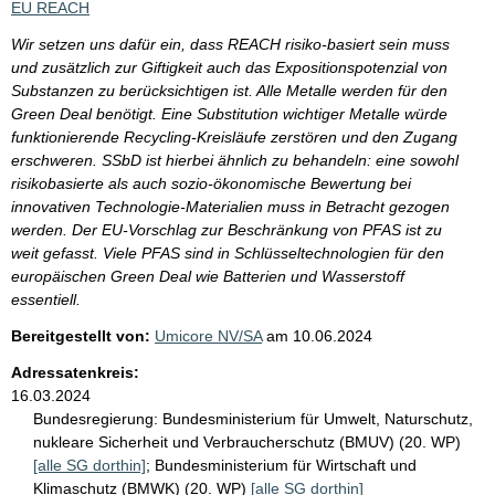
EU REACH
Wir setzen uns dafür ein, dass REACH risiko-basiert sein muss
und zusätzlich zur Giftigkeit auch das Expositionspotenzial von
Substanzen zu berücksichtigen ist. Alle Metalle werden für den
Green Deal benötigt. Eine Substitution wichtiger Metalle würde
funktionierende Recycling-Kreisläufe zerstören und den Zugang
erschweren. SSbD ist hierbei ähnlich zu behandeln: eine sowohl
risikobasierte als auch sozio-ökonomische Bewertung bei
innovativen Technologie-Materialien muss in Betracht gezogen
werden. Der EU-Vorschlag zur Beschränkung von PFAS ist zu
weit gefasst. Viele PFAS sind in Schlüsseltechnologien für den
europäischen Green Deal wie Batterien und Wasserstoff
essentiell.
Bereitgestellt von:
Umicore NV/SA
am
10.06.2024
Adressatenkreis:
16.03.2024
Bundesregierung:
Bundesministerium für Umwelt, Naturschutz,
nukleare Sicherheit und Verbraucherschutz (BMUV) (20. WP)
[alle SG dorthin]
;
Bundesministerium für Wirtschaft und
Klimaschutz (BMWK) (20. WP)
[alle SG dorthin]