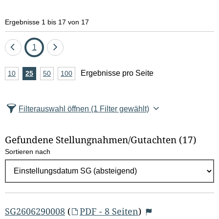
e
Ergebnisse 1 bis 17 von 17
l
d
Eine
Seite
Eine
1
Seite
Seite
l
A
Ergebnisse pro Seite
10
Ergebnisse
25
Ergebnisse
50
Ergebnisse
100
Ergebnisse
zurück
vor
n
pro
pro
pro
pro
ö
Seite
Seite
Seite
Seite
z
s
Filterauswahl öffnen
(1 Filter gewählt)
a
c
h
Gefundene Stellungnahmen/⁠Gutachten
(17)
l
h
Sortieren nach
E
e
r
g
n
e
b
SG2606290008
(
PDF - 8 Seiten
)