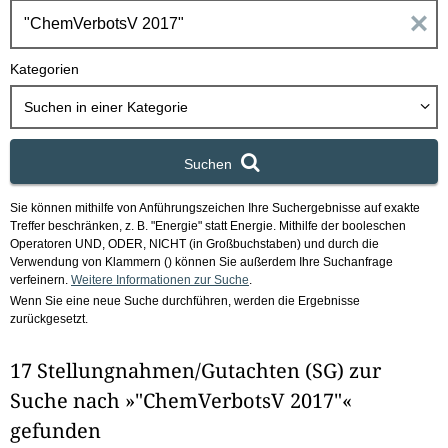
h
E
b
o
i
Kategorien
x
n
Suchen in
einer Kategorie
g
Suchen
a
Sie können mithilfe von Anführungszeichen Ihre Suchergebnisse auf exakte
b
Treffer beschränken, z. B. "Energie" statt Energie.
Mithilfe der booleschen
Operatoren UND, ODER, NICHT (in Großbuchstaben) und durch die
e
Verwendung von Klammern () können Sie außerdem Ihre Suchanfrage
verfeinern.
Weitere Informationen zur Suche
.
Wenn Sie eine neue Suche durchführen, werden die Ergebnisse
n
zurückgesetzt.
i
17 Stellungnahmen/Gutachten (SG) zur
m
Suche nach »"ChemVerbotsV 2017"«
F
gefunden