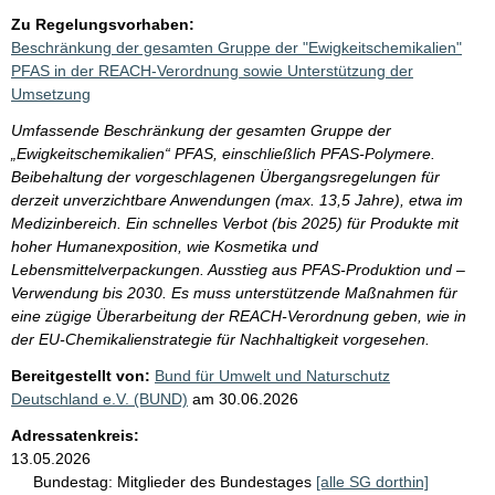
n
Zu Regelungsvorhaben:
i
Beschränkung der gesamten Gruppe der "Ewigkeitschemikalien"
s
PFAS in der REACH-Verordnung sowie Unterstützung der
Umsetzung
s
e
Umfassende Beschränkung der gesamten Gruppe der
„Ewigkeitschemikalien“ PFAS, einschließlich PFAS-Polymere.
p
Beibehaltung der vorgeschlagenen Übergangsregelungen für
r
derzeit unverzichtbare Anwendungen (max. 13,5 Jahre), etwa im
o
Medizinbereich. Ein schnelles Verbot (bis 2025) für Produkte mit
hoher Humanexposition, wie Kosmetika und
S
Lebensmittelverpackungen. Ausstieg aus PFAS-Produktion und –
e
Verwendung bis 2030. Es muss unterstützende Maßnahmen für
i
eine zügige Überarbeitung der REACH-Verordnung geben, wie in
der EU-Chemikalienstrategie für Nachhaltigkeit vorgesehen.
t
Bereitgestellt von:
Bund für Umwelt und Naturschutz
e
Deutschland e.V. (BUND)
am
30.06.2026
Adressatenkreis:
13.05.2026
Bundestag:
Mitglieder des Bundestages
[alle SG dorthin]