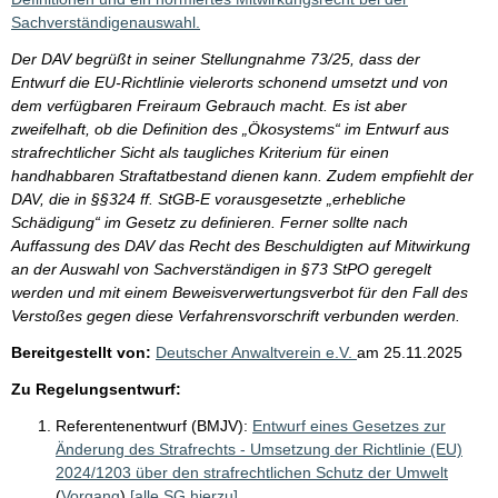
Sachverständigenauswahl.
Der DAV begrüßt in seiner Stellungnahme 73/25, dass der
Entwurf die EU-Richtlinie vielerorts schonend umsetzt und von
dem verfügbaren Freiraum Gebrauch macht. Es ist aber
zweifelhaft, ob die Definition des „Ökosystems“ im Entwurf aus
strafrechtlicher Sicht als taugliches Kriterium für einen
handhabbaren Straftatbestand dienen kann. Zudem empfiehlt der
DAV, die in §§324 ff. StGB-E vorausgesetzte „erhebliche
Schädigung“ im Gesetz zu definieren. Ferner sollte nach
Auffassung des DAV das Recht des Beschuldigten auf Mitwirkung
an der Auswahl von Sachverständigen in §73 StPO geregelt
werden und mit einem Beweisverwertungsverbot für den Fall des
Verstoßes gegen diese Verfahrensvorschrift verbunden werden.
Bereitgestellt von:
Deutscher Anwaltverein e.V.
am
25.11.2025
Zu Regelungsentwurf:
Referentenentwurf (BMJV):
Entwurf eines Gesetzes zur
Änderung des Strafrechts - Umsetzung der Richtlinie (EU)
2024/1203 über den strafrechtlichen Schutz der Umwelt
(
Vorgang
)
[alle SG hierzu]