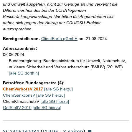
und Umwelt ausgehen, nicht zur Genüge an und verkennt die
Differenziertheit des bei der ECHA liegenden
Beschränkungsvorschlags. Wir bitten die Abgeordneten sich
daher, sich gegen den Antrag der CDU/CSU-Fraktion
auszusprechen.
Bereitgestellt von:
ClientEarth gGmbH
am
21.08.2024
Adressatenkreis:
06.06.2024
Bundesregierung:
Bundesministerium für Umwelt, Naturschutz,
nukleare Sicherheit und Verbraucherschutz (BMUV) (20. WP)
[alle SG dorthin]
Betroffene Bundesgesetze (4):
ChemVerbotsV 2017
[alle SG hierzu]
ChemSanktionsV
[alle SG hierzu]
ChemKlimaschutzV
[alle SG hierzu]
GefStoffV 2010
[alle SG hierzu]
SG2406280084
(
PDF - 3 Seiten
)