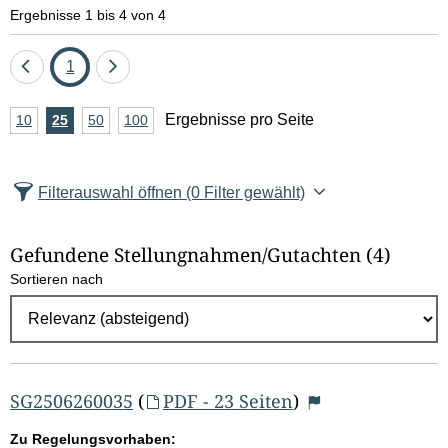
e
Ergebnisse 1 bis 4 von 4
l
Eine
Seite
Eine
1
d
Seite
Seite
A
Ergebnisse pro Seite
10
Ergebnisse
25
Ergebnisse
50
Ergebnisse
100
Ergebnisse
zurück
vor
l
n
pro
pro
pro
pro
Seite
Seite
Seite
Seite
z
ö
Filterauswahl öffnen
(0 Filter gewählt)
a
s
h
Gefundene Stellungnahmen/⁠Gutachten
(4)
c
l
Sortieren nach
E
h
r
e
g
e
n
b
SG2506260035
(
PDF - 23 Seiten
)
n
Zu Regelungsvorhaben: