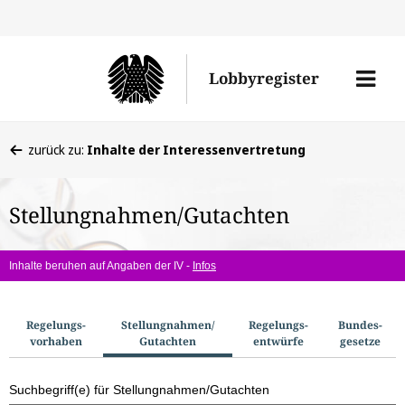
Direkt
Direk
zu
zum
Men
Lobbyregister
den
Inhal
öffne
Sucherge
Sie
zurück zu:
Inhalte der Interessenvertretung
befinden
sich
Stellungnahmen/Gutachten
hier:
Inhalte beruhen auf Angaben der IV -
Infos
S
Regelungs­
Stellungnahmen/​
Regelungs­
Bundes­
vorhaben
Gutachten
entwürfe
gesetze
u
c
Suchbegriff(e) für Stellungnahmen/Gutachten