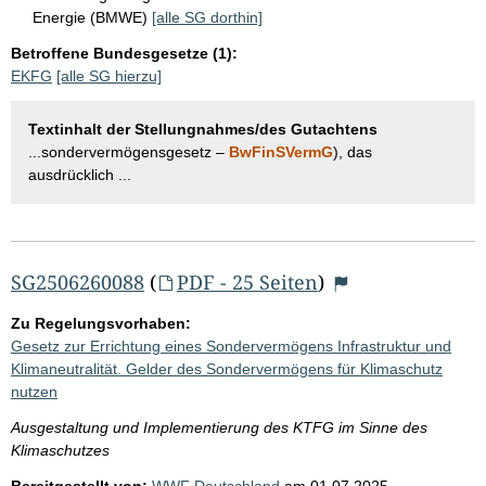
Energie (BMWE)
[alle SG dorthin]
Betroffene Bundesgesetze (1):
EKFG
[alle SG hierzu]
Textinhalt der Stellungnahmes/des Gutachtens
...sondervermögensgesetz –
BwFinSVermG
), das
ausdrücklich ...
SG2506260088
(
PDF - 25 Seiten
)
Zu Regelungsvorhaben:
Gesetz zur Errichtung eines Sondervermögens Infrastruktur und
Klimaneutralität. Gelder des Sondervermögens für Klimaschutz
nutzen
Ausgestaltung und Implementierung des KTFG im Sinne des
Klimaschutzes
Bereitgestellt von:
WWF Deutschland
am
01.07.2025