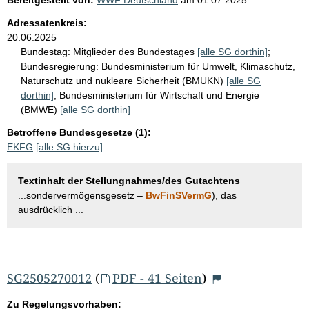
Adressatenkreis:
20.06.2025
Bundestag:
Mitglieder des Bundestages
[alle SG dorthin]
;
Bundesregierung:
Bundesministerium für Umwelt, Klimaschutz,
Naturschutz und nukleare Sicherheit (BMUKN)
[alle SG
dorthin]
;
Bundesministerium für Wirtschaft und Energie
(BMWE)
[alle SG dorthin]
Betroffene Bundesgesetze (1):
EKFG
[alle SG hierzu]
Textinhalt der Stellungnahmes/des Gutachtens
...sondervermögensgesetz –
BwFinSVermG
), das
ausdrücklich ...
SG2505270012
(
PDF - 41 Seiten
)
Zu Regelungsvorhaben: