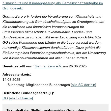
i
Klimaschutz und Klimaanpassung als Gemeinschaftsaufgabe im
s
Grundgesetz
s
GermanZero e.V. fordert die Verankerung von Klimaschutz und
e
Klimaanpassung als Gemeinschaftsaufgabe im Grundgesetz, um
die rechtlichen und finanziellen Voraussetzungen für
p
umfassenden Klimaschutz auf kommunaler, Landes- und
r
Bundesebene zu schaffen. Mit einer Ergänzung von Artikel 91a
o
GG sollen Kommunen und Länder in die Lage versetzt werden,
notwendige Klimainvestitionen durchzuführen. Dazu gehört die
S
Einführung eines Finanzierungsmechanismus, der die Umsetzung
e
von Klimaschutzmaßnahmen auf allen Ebenen fördert.
i
Bereitgestellt von:
GermanZero e.V.
am
26.06.2025
t
Adressatenkreis:
e
14.03.2025
Bundestag:
Mitglieder des Bundestages
[alle SG dorthin]
Betroffene Bundesgesetze (1):
GG
[alle SG hierzu]
Textinhalt der Stellungnahmes/des Gutachtens