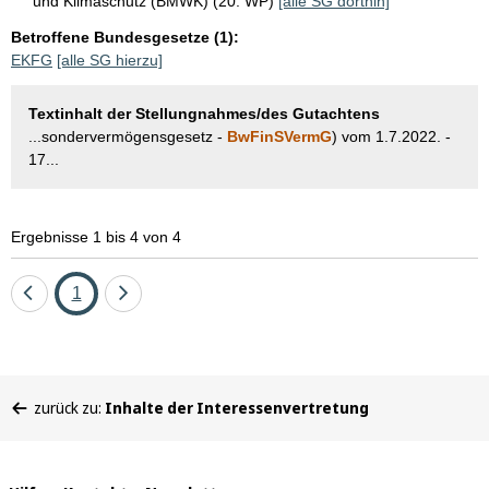
und Klimaschutz (BMWK) (20. WP)
[alle SG dorthin]
Betroffene Bundesgesetze (1):
EKFG
[alle SG hierzu]
Textinhalt der Stellungnahmes/des Gutachtens
...sondervermögensgesetz -
BwFinSVermG
) vom 1.7.2022. -
17...
Ergebnisse 1 bis 4 von 4
Eine
Seite
Eine
1
Seite
Seite
zurück
vor
Sie
zurück zu:
Inhalte der Interessenvertretung
befinden
sich
hier: