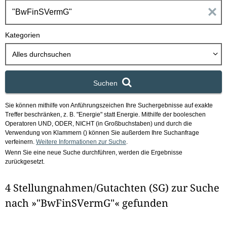
h
E
b
o
i
Kategorien
x
n
Alles durchsuchen
g
Suchen
a
Sie können mithilfe von Anführungszeichen Ihre Suchergebnisse auf exakte
b
Treffer beschränken, z. B. "Energie" statt Energie.
Mithilfe der booleschen
Operatoren UND, ODER, NICHT (in Großbuchstaben) und durch die
e
Verwendung von Klammern () können Sie außerdem Ihre Suchanfrage
verfeinern.
Weitere Informationen zur Suche
.
Wenn Sie eine neue Suche durchführen, werden die Ergebnisse
n
zurückgesetzt.
i
4 Stellungnahmen/Gutachten (SG) zur Suche
m
nach »"BwFinSVermG"« gefunden
F