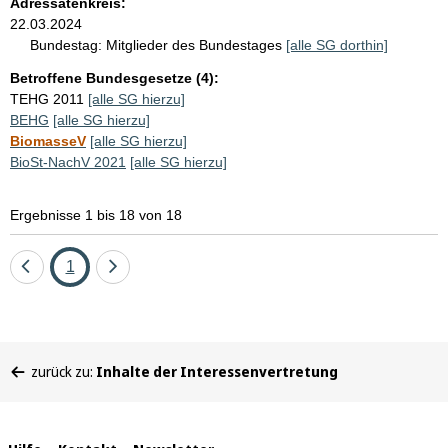
Adressatenkreis:
22.03.2024
Bundestag:
Mitglieder des Bundestages
[alle SG dorthin]
Betroffene Bundesgesetze (4):
TEHG 2011
[alle SG hierzu]
BEHG
[alle SG hierzu]
BiomasseV
[alle SG hierzu]
BioSt-NachV 2021
[alle SG hierzu]
Ergebnisse 1 bis 18 von 18
Eine
Seite
Eine
1
Seite
Seite
zurück
vor
Sie
zurück zu:
Inhalte der Interessenvertretung
befinden
sich
hier: