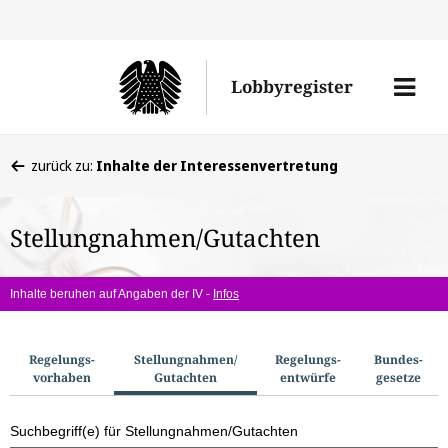
Direkt
Direk
zu
zum
Men
Lobbyregister
den
Inhal
öffne
Sucherge
Sie
zurück zu:
Inhalte der Interessenvertretung
befinden
sich
Stellungnahmen/Gutachten
hier:
Inhalte beruhen auf Angaben der IV -
Infos
S
Regelungs­
Stellungnahmen/​
Regelungs­
Bundes­
vorhaben
Gutachten
entwürfe
gesetze
u
c
Suchbegriff(e) für Stellungnahmen/Gutachten