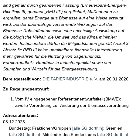
sind gemäß durch geänderten Fassung (Erneuerbare-Energien-
Richtlinie III, genannt „RED III“) verpflichtet, Maßnahmen zu
ergreifen, damit Energie aus Biomasse auf eine Weise erzeugt
wird, bei der übermäßige verzerrende Wirkungen auf den
Biomasse-Rohstoffmarkt sowie eine nachteilige Auswirkung auf
die biologische Vielfalt, die Umwelt und das Klima minimiert
werden. Insbesondere dürfen die Mitgliedstaaten gemäß Artikel 3
Absatz 3c RED III keine unmittelbare finanzielle Unterstützung
mehr gewähren für die Nutzung von Sägerundholz,
Furnierrundholz, Rundholz in Industriequalität sowie von
Stümpfen und Wurzeln für die Energieerzeugung.
Bereitgestellt von:
DIE PAPIERINDUSTRIE e. V.
am
26.01.2026
Zu Regelungsentwurf:
Vom IV eingegebener Referentenentwurfstitel (BMWE):
Zweite Verordnung zur Änderung der Biomasseverordnung
Adressatenkreis:
08.12.2025
Bundestag:
Fraktionen/Gruppen
[alle SG dorthin]
;
Gremien
[alle SG dorthin]
;
Mitglieder des Bundestages
[alle SG dorthin]
;