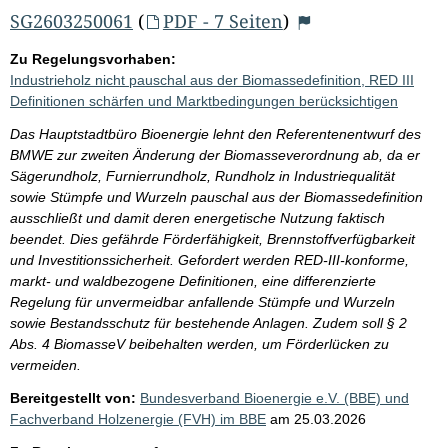
SG2603250061
(
PDF - 7 Seiten
)
Zu Regelungsvorhaben:
Industrieholz nicht pauschal aus der Biomassedefinition, RED III
Definitionen schärfen und Marktbedingungen berücksichtigen
Das Hauptstadtbüro Bioenergie lehnt den Referentenentwurf des
BMWE zur zweiten Änderung der Biomasseverordnung ab, da er
Sägerundholz, Furnierrundholz, Rundholz in Industriequalität
sowie Stümpfe und Wurzeln pauschal aus der Biomassedefinition
ausschließt und damit deren energetische Nutzung faktisch
beendet. Dies gefährde Förderfähigkeit, Brennstoffverfügbarkeit
und Investitionssicherheit. Gefordert werden RED-III-konforme,
markt- und waldbezogene Definitionen, eine differenzierte
Regelung für unvermeidbar anfallende Stümpfe und Wurzeln
sowie Bestandsschutz für bestehende Anlagen. Zudem soll § 2
Abs. 4 BiomasseV beibehalten werden, um Förderlücken zu
vermeiden.
Bereitgestellt von:
Bundesverband Bioenergie e.V. (BBE) und
Fachverband Holzenergie (FVH) im BBE
am
25.03.2026