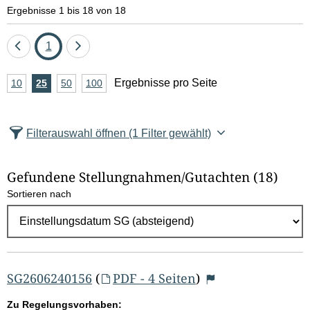
e
Ergebnisse 1 bis 18 von 18
l
Eine
Seite
Eine
1
d
Seite
Seite
A
Ergebnisse pro Seite
10
Ergebnisse
25
Ergebnisse
50
Ergebnisse
100
Ergebnisse
zurück
vor
l
n
pro
pro
pro
pro
Seite
Seite
Seite
Seite
z
ö
Filterauswahl öffnen
(1 Filter gewählt)
a
s
h
Gefundene Stellungnahmen/⁠Gutachten
(18)
c
l
Sortieren nach
E
h
r
e
g
e
n
b
SG2606240156
(
PDF - 4 Seiten
)
n
Zu Regelungsvorhaben: