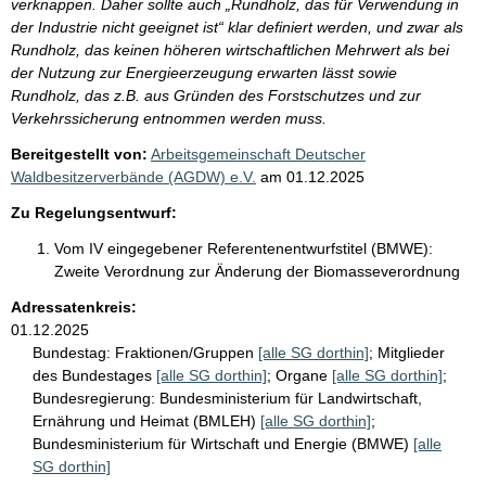
verknappen. Daher sollte auch „Rundholz, das für Verwendung in
der Industrie nicht geeignet ist“ klar definiert werden, und zwar als
Rundholz, das keinen höheren wirtschaftlichen Mehrwert als bei
der Nutzung zur Energieerzeugung erwarten lässt sowie
Rundholz, das z.B. aus Gründen des Forstschutzes und zur
Verkehrssicherung entnommen werden muss.
Bereitgestellt von:
Arbeitsgemeinschaft Deutscher
Waldbesitzerverbände (AGDW) e.V.
am
01.12.2025
Zu Regelungsentwurf:
Vom IV eingegebener Referentenentwurfstitel (BMWE):
Zweite Verordnung zur Änderung der Biomasseverordnung
Adressatenkreis:
01.12.2025
Bundestag:
Fraktionen/Gruppen
[alle SG dorthin]
;
Mitglieder
des Bundestages
[alle SG dorthin]
;
Organe
[alle SG dorthin]
;
Bundesregierung:
Bundesministerium für Landwirtschaft,
Ernährung und Heimat (BMLEH)
[alle SG dorthin]
;
Bundesministerium für Wirtschaft und Energie (BMWE)
[alle
SG dorthin]