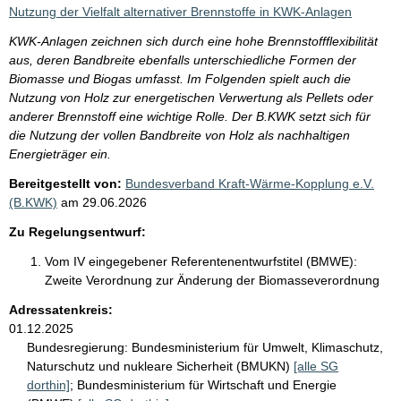
i
Nutzung der Vielfalt alternativer Brennstoffe in KWK-Anlagen
s
KWK-Anlagen zeichnen sich durch eine hohe Brennstoffflexibilität
s
aus, deren Bandbreite ebenfalls unterschiedliche Formen der
e
Biomasse und Biogas umfasst. Im Folgenden spielt auch die
Nutzung von Holz zur energetischen Verwertung als Pellets oder
p
anderer Brennstoff eine wichtige Rolle. Der B.KWK setzt sich für
r
die Nutzung der vollen Bandbreite von Holz als nachhaltigen
o
Energieträger ein.
S
Bereitgestellt von:
Bundesverband Kraft-Wärme-Kopplung e.V.
(B.KWK)
am
29.06.2026
e
i
Zu Regelungsentwurf:
t
Vom IV eingegebener Referentenentwurfstitel (BMWE):
e
Zweite Verordnung zur Änderung der Biomasseverordnung
Adressatenkreis:
01.12.2025
Bundesregierung:
Bundesministerium für Umwelt, Klimaschutz,
Naturschutz und nukleare Sicherheit (BMUKN)
[alle SG
dorthin]
;
Bundesministerium für Wirtschaft und Energie