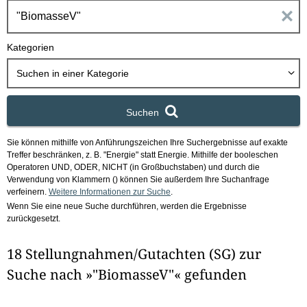
h
E
b
o
i
Kategorien
x
n
Suchen in
einer Kategorie
g
Suchen
a
Sie können mithilfe von Anführungszeichen Ihre Suchergebnisse auf exakte
b
Treffer beschränken, z. B. "Energie" statt Energie.
Mithilfe der booleschen
Operatoren UND, ODER, NICHT (in Großbuchstaben) und durch die
e
Verwendung von Klammern () können Sie außerdem Ihre Suchanfrage
verfeinern.
Weitere Informationen zur Suche
.
Wenn Sie eine neue Suche durchführen, werden die Ergebnisse
n
zurückgesetzt.
i
18 Stellungnahmen/Gutachten (SG) zur
m
Suche nach »"BiomasseV"« gefunden
F