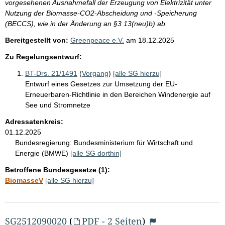
vorgesehenen Ausnahmefall der Erzeugung von Elektrizität unter
Nutzung der Biomasse-CO2-Abscheidung und -Speicherung
(BECCS), wie in der Änderung an §3 13(neu)b) ab.
Bereitgestellt von:
Greenpeace e.V.
am
18.12.2025
Zu Regelungsentwurf:
BT-Drs. 21/1491
(
Vorgang
)
[alle SG hierzu]
Entwurf eines Gesetzes zur Umsetzung der EU-
Erneuerbaren-Richtlinie in den Bereichen Windenergie auf
See und Stromnetze
Adressatenkreis:
01.12.2025
Bundesregierung:
Bundesministerium für Wirtschaft und
Energie (BMWE)
[alle SG dorthin]
Betroffene Bundesgesetze (1):
BiomasseV
[alle SG hierzu]
SG2512090020
(
PDF - 2 Seiten
)