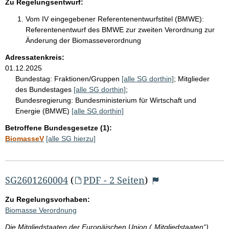
Zu Regelungsentwurf:
Vom IV eingegebener Referentenentwurfstitel (BMWE):
Referentenentwurf des BMWE zur zweiten Verordnung zur
Änderung der Biomasseverordnung
Adressatenkreis:
01.12.2025
Bundestag:
Fraktionen/Gruppen
[alle SG dorthin]
;
Mitglieder
des Bundestages
[alle SG dorthin]
;
Bundesregierung:
Bundesministerium für Wirtschaft und
Energie (BMWE)
[alle SG dorthin]
Betroffene Bundesgesetze (1):
BiomasseV
[alle SG hierzu]
SG2601260004
(
PDF - 2 Seiten
)
Zu Regelungsvorhaben:
Biomasse Verordnung
Die Mitgliedstaaten der Europäischen Union („Mitgliedstaaten“)