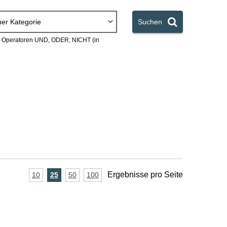
ner Kategorie
Suchen
en Operatoren UND, ODER, NICHT (in
A
Ergebnisse pro Seite
10
Ergebnisse
25
Ergebnisse
50
Ergebnisse
100
Ergebnisse
pro
pro
pro
pro
n
Seite
Seite
Seite
Seite
z
a