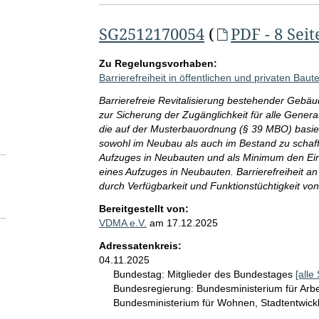
SG2512170054
(
PDF - 8 Seit
Zu Regelungsvorhaben:
Barrierefreiheit in öffentlichen und privaten Bau
Barrierefreie Revitalisierung bestehender Gebä
zur Sicherung der Zugänglichkeit für alle Gener
elektion Zeitraum der SG-Abgabe ggü. Adressatinnen und Adressaten
die auf der Musterbauordnung (§ 39 MBO) basie
sowohl im Neubau als auch im Bestand zu schaff
Aufzuges in Neubauten und als Minimum den Einb
eines Aufzuges in Neubauten. Barrierefreiheit a
durch Verfügbarkeit und Funktionstüchtigkeit vo
Bereitgestellt von:
VDMA e.V.
am
17.12.2025
Adressatenkreis:
04.11.2025
Bundestag:
Mitglieder des Bundestages
[alle
Bundesregierung:
Bundesministerium für Arb
Bundesministerium für Wohnen, Stadtentwi
elektion SG-Seitenanzahl