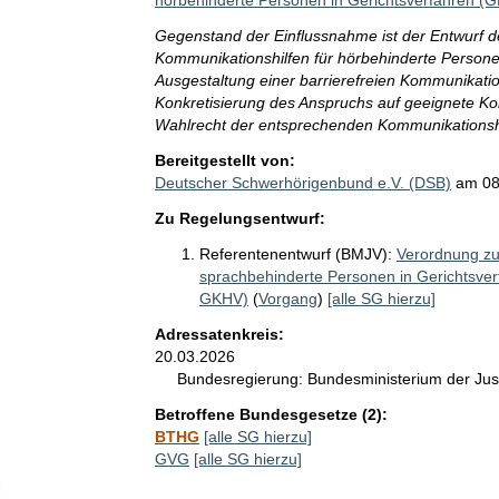
hörbehinderte Personen in Gerichtsverfahren (
Gegenstand der Einflussnahme ist der Entwurf 
Kommunikationshilfen für hörbehinderte Personen 
Ausgestaltung einer barrierefreien Kommunikatio
Konkretisierung des Anspruchs auf geeignete K
Wahlrecht der entsprechenden Kommunikationshi
Bereitgestellt von:
Deutscher Schwerhörigenbund e.V. (DSB)
am
08
Zu Regelungsentwurf:
Referentenentwurf (BMJV):
Verordnung zu
sprachbehinderte Personen in Gerichtsver
GKHV)
(
Vorgang
)
[alle SG hierzu]
Adressatenkreis:
20.03.2026
Bundesregierung:
Bundesministerium der Jus
Betroffene Bundesgesetze (2):
BTHG
[alle SG hierzu]
GVG
[alle SG hierzu]
elektion Anzahl der angegebenen Adressatinnen- und Adressatenkreis