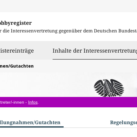
obbyregister
r die Interessenvertretung gegenüber dem
Deutschen Bundest
istereinträge
Inhalte der Interessenvertretun
hmen/Gutachten
treter/-innen -
Infos
.
ellungnahmen/​Gutachten
Regelungs