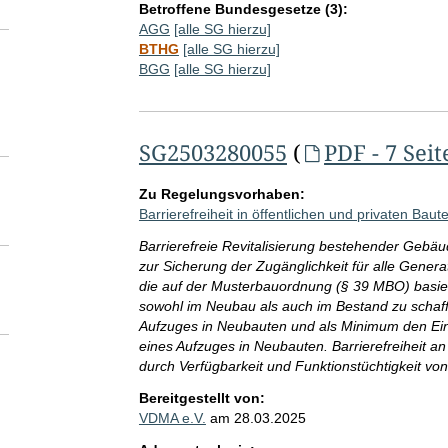
Betroffene Bundesgesetze (3):
AGG
[alle SG hierzu]
BTHG
[alle SG hierzu]
BGG
[alle SG hierzu]
SG2503280055
(
PDF - 7 Seit
Zu Regelungsvorhaben:
Barrierefreiheit in öffentlichen und privaten Bau
Barrierefreie Revitalisierung bestehender Gebä
zur Sicherung der Zugänglichkeit für alle Gener
die auf der Musterbauordnung (§ 39 MBO) basie
sowohl im Neubau als auch im Bestand zu schaff
Aufzuges in Neubauten und als Minimum den Einb
eines Aufzuges in Neubauten. Barrierefreiheit a
durch Verfügbarkeit und Funktionstüchtigkeit vo
Bereitgestellt von:
VDMA e.V.
am
28.03.2025