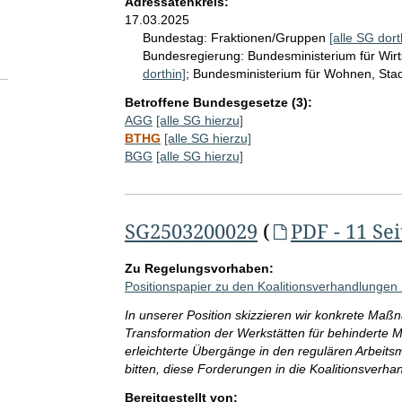
Adressatenkreis:
17.03.2025
Bundestag:
Fraktionen/Gruppen
[alle SG dort
Bundesregierung:
Bundesministerium für Wir
dorthin]
;
Bundesministerium für Wohnen, St
Betroffene Bundesgesetze (3):
AGG
[alle SG hierzu]
BTHG
[alle SG hierzu]
BGG
[alle SG hierzu]
SG2503200029
(
PDF - 11 Se
Zu Regelungsvorhaben:
Positionspapier zu den Koalitionsverhandlungen 
In unserer Position skizzieren wir konkrete M
Transformation der Werkstätten für behinderte M
erleichterte Übergänge in den regulären Arbeitsm
bitten, diese Forderungen in die Koalitionsverh
Bereitgestellt von: