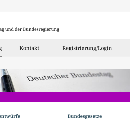
Direkt
Direkt
zu
zum
ag und der Bundesregierung
den
Inhalt
Suchergeb
ausgewählt
g
Kontakt
Registrierung/Login
­entwürfe
Bundes­gesetze