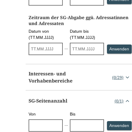
Zeitraum der SG-Abgabe ggü. Adressatinnen
und Adressaten
Datum von
Datum bis
(TT.MM.JJJJ)
(TT.MM.JJJJ)
S
Anwenden
Interessen- und
(
0
/
29
)
Vorhabenbereiche
SG-Seitenanzahl
(
0
/
1
)
Von
Bis
S
Anwenden