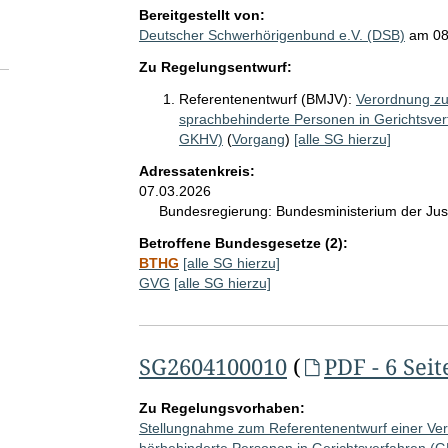
Bereitgestellt von:
Deutscher Schwerhörigenbund e.V. (DSB)
am
08
Zu Regelungsentwurf:
Referentenentwurf (BMJV):
Verordnung zu
sprachbehinderte Personen in Gerichtsver
GKHV)
(
Vorgang
)
[alle SG hierzu]
Adressatenkreis:
07.03.2026
Bundesregierung:
Bundesministerium der Jus
Betroffene Bundesgesetze (2):
BTHG
[alle SG hierzu]
GVG
[alle SG hierzu]
SG2604100010
(
PDF - 6 Seit
Zu Regelungsvorhaben:
Stellungnahme zum Referentenentwurf einer Ve