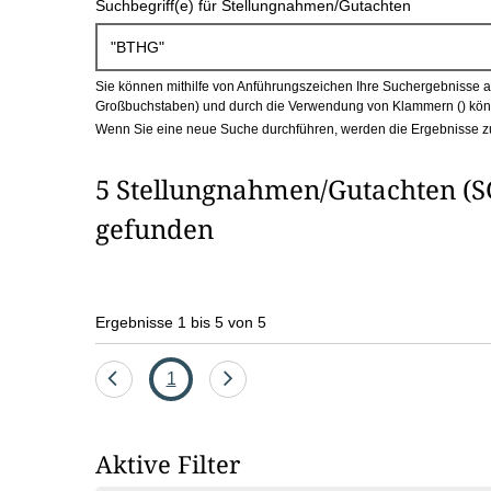
Suchbegriff(e) für Stellungnahmen/Gutachten
c
h
Sie können mithilfe von Anführungszeichen Ihre Suchergebnisse auf
b
Großbuchstaben) und durch die Verwendung von Klammern () könn
Wenn Sie eine neue Suche durchführen, werden die Ergebnisse z
o
5 Stellungnahmen/Gutachten (S
x
gefunden
Ergebnisse 1 bis 5 von 5
Eine
Seite
Eine
1
Seite
Seite
zurück
vor
Aktive Filter