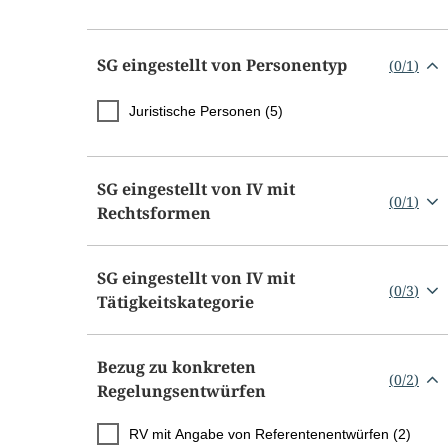
SG eingestellt von Personentyp
(
0
/
1
)
Juristische Personen (5)
SG eingestellt von IV mit
(
0
/
1
)
Rechtsformen
SG eingestellt von IV mit
(
0
/
3
)
Tätigkeitskategorie
Bezug zu konkreten
(
0
/
2
)
Regelungsentwürfen
RV mit Angabe von Referentenentwürfen (2)