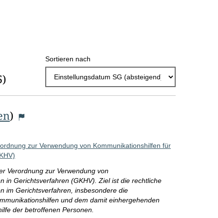
h
l
E
Sortieren nach
r
5)
g
e
b
en
)
n
i
rordnung zur Verwendung von Kommunikationshilfen für
GKHV)
s
der Verordnung zur Verwendung von
s
in Gerichtsverfahren (GKHV). Ziel ist die rechtliche
e
n im Gerichtsverfahren, insbesondere die
ommunikationshilfen und dem damit einhergehenden
p
lfe der betroffenen Personen.