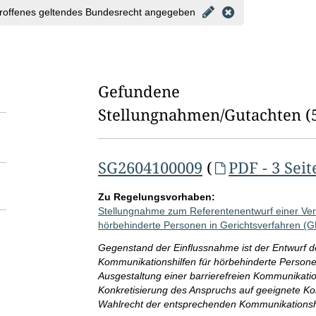
l
roffenes geltendes Bundesrecht angegeben
d
l
ö
Gefundene
s
Stellungnahmen/⁠Gutachten
(
c
h
SG2604100009
(
PDF - 3 Seit
e
n
Zu Regelungsvorhaben:
Stellungnahme zum Referentenentwurf einer Ve
hörbehinderte Personen in Gerichtsverfahren (
Gegenstand der Einflussnahme ist der Entwurf 
Kommunikationshilfen für hörbehinderte Personen 
Ausgestaltung einer barrierefreien Kommunikatio
Konkretisierung des Anspruchs auf geeignete K
Wahlrecht der entsprechenden Kommunikationshi