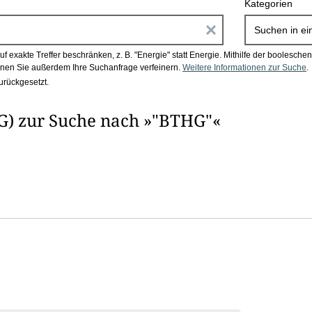
Kategorien
E
Suchen in
ei
i
 exakte Treffer beschränken, z. B. "Energie" statt Energie.
Mithilfe der boolesch
en Sie außerdem Ihre Suchanfrage verfeinern.
Weitere Informationen zur Suche
.
n
urückgesetzt.
g
G) zur Suche nach »"BTHG"«
a
b
e
n
i
m
F
e