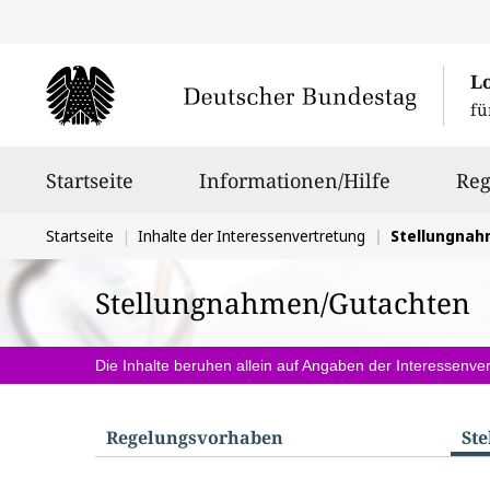
L
fü
Hauptnavigation
Startseite
Informationen/Hilfe
Reg
Sie
Startseite
Inhalte der Interessenvertretung
Stellungna
befinden
Stellungnahmen/Gutachten
sich
hier:
Die Inhalte beruhen allein auf Angaben der Interessenver
Regelungs­vorhaben
St
S
u