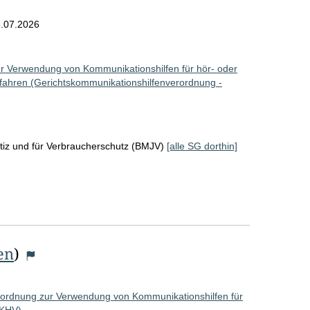
r
.07.2026
o
S
r Verwendung von Kommunikationshilfen für hör- oder
e
fahren (Gerichtskommunikationshilfenverordnung -
i
t
e
tiz und für Verbraucherschutz (BMJV)
[alle SG dorthin]
en
)
rordnung zur Verwendung von Kommunikationshilfen für