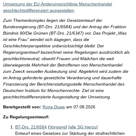
i
Umsetzung der EU-Änderungsrichtlinie Menschenhandel
s
geschlechtsdifferenziert ausgestalten
s
Zum Themenkomplex liegen der Gesetzentwurf der
e
Bundesregierung (BT-Drs. 21/6584) und der Antrag der Fraktion
Bündnis 90/Die Grünen (BT-Drs. 21/6347) vor. Das Projekt „Was
p
ist eine Frau" wendet sich dagegen, dass die
r
Geschlechterperspektive unberücksichtigt bleibt: Der
o
Regierungsentwurf bezeichnet seine Regelungen ausdrücklich als
geschlechtsneutral, obwohl Frauen und Mädchen die weit
S
überwiegende Mehrheit der Betroffenen von Menschenhandel
e
zum Zweck sexueller Ausbeutung sind. Abgelehnt wird zudem die
i
im Antrag geforderte gesetzliche Verankerung und dauerhafte
Finanzierung der Berichterstattungsstelle Menschenhandel des
t
Deutschen Instituts für Menschenrechte. Ziel ist eine
e
geschlechtsdifferenzierte Ausgestaltung der Umsetzung.
Bereitgestellt von:
Rona Duwe
am
07.08.2026
Zu Regelungsentwurf:
BT-Drs. 21/6584
(
Vorgang
)
[alle SG hierzu]
Entwurf eines Gesetzes zur Stärkung der strafrechtlichen