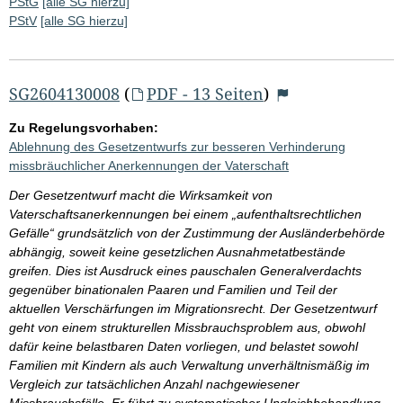
PStG
[alle SG hierzu]
PStV
[alle SG hierzu]
SG2604130008
(
PDF - 13 Seiten
)
Zu Regelungsvorhaben:
Ablehnung des Gesetzentwurfs zur besseren Verhinderung
missbräuchlicher Anerkennungen der Vaterschaft
Der Gesetzentwurf macht die Wirksamkeit von
Vaterschaftsanerkennungen bei einem „aufenthaltsrechtlichen
Gefälle“ grundsätzlich von der Zustimmung der Ausländerbehörde
abhängig, soweit keine gesetzlichen Ausnahmetatbestände
greifen. Dies ist Ausdruck eines pauschalen Generalverdachts
gegenüber binationalen Paaren und Familien und Teil der
aktuellen Verschärfungen im Migrationsrecht. Der Gesetzentwurf
geht von einem strukturellen Missbrauchsproblem aus, obwohl
dafür keine belastbaren Daten vorliegen, und belastet sowohl
Familien mit Kindern als auch Verwaltung unverhältnismäßig im
Vergleich zur tatsächlichen Anzahl nachgewiesener
Missbrauchsfälle. Er führt zu systematischer Ungleichbehandlung