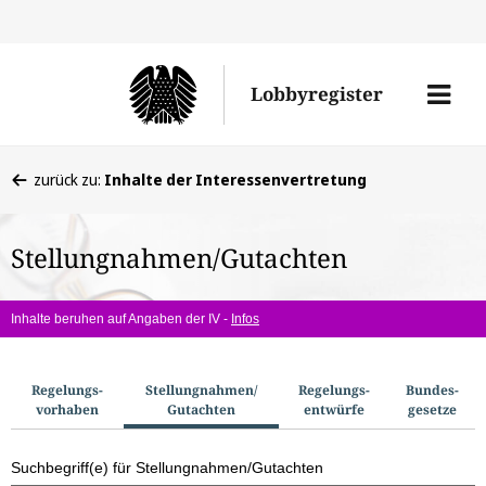
Direkt
Direk
zu
zum
Men
Lobbyregister
den
Inhal
öffne
Sucherge
Sie
zurück zu:
Inhalte der Interessenvertretung
befinden
sich
Stellungnahmen/Gutachten
hier:
Inhalte beruhen auf Angaben der IV -
Infos
S
Regelungs­
Stellungnahmen/​
Regelungs­
Bundes­
vorhaben
Gutachten
entwürfe
gesetze
u
c
Suchbegriff(e) für Stellungnahmen/Gutachten