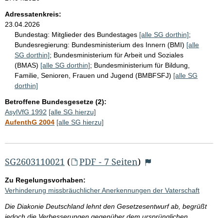
Adressatenkreis:
23.04.2026
Bundestag:
Mitglieder des Bundestages
[alle SG dorthin]
;
Bundesregierung:
Bundesministerium des Innern (BMI)
[alle
SG dorthin]
;
Bundesministerium für Arbeit und Soziales
(BMAS)
[alle SG dorthin]
;
Bundesministerium für Bildung,
Familie, Senioren, Frauen und Jugend (BMBFSFJ)
[alle SG
dorthin]
Betroffene Bundesgesetze (2):
AsylVfG 1992
[alle SG hierzu]
AufenthG 2004
[alle SG hierzu]
SG2603110021
(
PDF - 7 Seiten
)
Zu Regelungsvorhaben:
Verhinderung missbräuchlicher Anerkennungen der Vaterschaft
Die Diakonie Deutschland lehnt den Gesetzesentwurf ab, begrüßt
jedoch die Verbesserungen gegenüber dem ursprünglichen