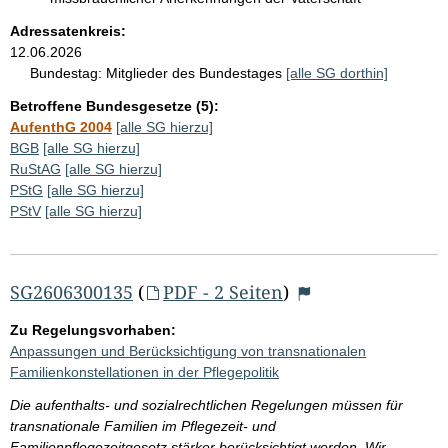
Adressatenkreis:
12.06.2026
Bundestag:
Mitglieder des Bundestages
[alle SG dorthin]
Betroffene Bundesgesetze (5):
AufenthG 2004
[alle SG hierzu]
BGB
[alle SG hierzu]
RuStAG
[alle SG hierzu]
PStG
[alle SG hierzu]
PStV
[alle SG hierzu]
SG2606300135
(
PDF - 2 Seiten
)
Zu Regelungsvorhaben:
Anpassungen und Berücksichtigung von transnationalen
Familienkonstellationen in der Pflegepolitik
Die aufenthalts- und sozialrechtlichen Regelungen müssen für
transnationale Familien im Pflegezeit- und
Familienpflegezeitgesetz stärker berücksichtigt werden. Wir