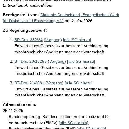
Entwurf der Ampelkoalition.
Bereitgestellt von:
Diakonie Deutschland, Evangelisches Werk
für Diakonie und Entwicklung e.V.
am
21.04.2026
Zu Regelungsentwurf:
BR-Drs. 382/24
(
Vorgang
)
[alle SG hierzu]
Entwurf eines Gesetzes zur besseren Verhinderung
missbräuchlicher Anerkennungen der Vaterschaft
BT-Drs. 20/13255
(
Vorgang
)
[alle SG hierzu]
Entwurf eines Gesetzes zur besseren Verhinderung
missbräuchlicher Anerkennungen der Vaterschaft
BT-Drs. 21/4081
(
Vorgang
)
[alle SG hierzu]
Entwurf eines Gesetzes zur besseren Verhinderung
missbräuchlicher Anerkennungen der Vaterschaft
Adressatenkreis:
25.11.2025
Bundesregierung:
Bundesministerium der Justiz und für
Verbraucherschutz (BMJV)
[alle SG dorthin]
;
Bundesministerium des Innern (BMI)
[alle SG dorthin]