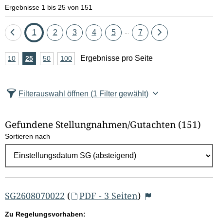
e
Ergebnisse 1 bis 25 von 151
l
Eine
Seite
Seite
Seite
Seite
Seite
Seite
Eine
1
2
3
4
5
7
...
d
Seite
Seite
A
Ergebnisse pro Seite
10
Ergebnisse
25
Ergebnisse
50
Ergebnisse
100
Ergebnisse
zurück
vor
l
n
pro
pro
pro
pro
Seite
Seite
Seite
Seite
z
ö
Filterauswahl öffnen
(1 Filter gewählt)
a
s
h
Gefundene Stellungnahmen/⁠Gutachten
(151)
c
l
Sortieren nach
E
h
r
e
g
e
n
b
SG2608070022
(
PDF - 3 Seiten
)
n
Zu Regelungsvorhaben: