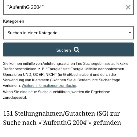
h
E
b
o
i
Kategorien
x
n
Suchen in
einer Kategorie
g
Suchen
a
Sie können mithilfe von Anführungszeichen Ihre Suchergebnisse auf exakte
b
Treffer beschränken, z. B. "Energie" statt Energie.
Mithilfe der booleschen
Operatoren UND, ODER, NICHT (in Großbuchstaben) und durch die
e
Verwendung von Klammern () können Sie außerdem Ihre Suchanfrage
verfeinern.
Weitere Informationen zur Suche
.
Wenn Sie eine neue Suche durchführen, werden die Ergebnisse
n
zurückgesetzt.
i
151 Stellungnahmen/Gutachten (SG) zur
m
Suche nach »"AufenthG 2004"« gefunden
F