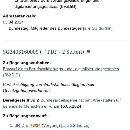
Entwurf eines Berufsbildungsvalidierungs- und -
digitalisierungsgesetzes (BVaDiG)
Adressatenkreis:
03.04.2024
Bundestag:
Mitglieder des Bundestages
[alle SG dorthin]
SG2405160009
(
PDF - 2 Seiten
)
Zu Regelungsvorhaben:
Entwurf eines Berufsvalidierungs- und -digitalisierungsgesetzes
(BVaDiG)
Berücksichtigung von Werkstattbeschäftigten beim
Gesetzgebungsverfahren.
Bereitgestellt von:
Bundesarbeitsgemeinschaft Werkstätten für
behinderte Menschen e. V.
am
16.05.2024
Zu Regelungsentwurf:
BR-Drs.
73/24
(
Vorgang
)
[alle SG hierzu]