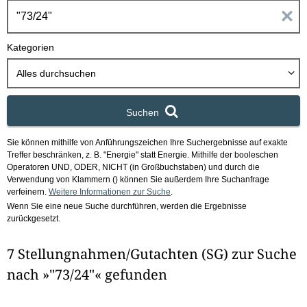
h
E
b
o
i
Kategorien
x
n
Alles durchsuchen
g
Suchen
a
Sie können mithilfe von Anführungszeichen Ihre Suchergebnisse auf exakte
b
Treffer beschränken, z. B. "Energie" statt Energie.
Mithilfe der booleschen
Operatoren UND, ODER, NICHT (in Großbuchstaben) und durch die
e
Verwendung von Klammern () können Sie außerdem Ihre Suchanfrage
verfeinern.
Weitere Informationen zur Suche
.
Wenn Sie eine neue Suche durchführen, werden die Ergebnisse
n
zurückgesetzt.
i
7 Stellungnahmen/Gutachten (SG) zur Suche
m
nach »"73/24"« gefunden
F