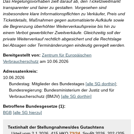
Das Regelungsvorhaben zielt darauf ab, den Ticketzweitmarkt
transparenter und fairer zu gestalten. Vorgesehen sind
insbesondere klare Informationspflichten zu Verkäufer, Preis und
Ticketdetails, Maßnahmen gegen automatisierte Aufkäufe sowie
die Begrenzung überhöhter Weiterverkaufspreise bis hin zu
einem Verbot gewerblicher Zweitverkäufe. Gleichzeitig soll der
private Weiterverkauf rechtlich abgesichert und die Rechtslage
bei Absagen oder Terminänderungen eindeutig geregelt werden.
Bereitgestellt von:
Zentrum für Europäischen
Verbraucherschutz
am
10.06.2026
Adressatenkreis:
10.06.2026
Bundestag:
Mitglieder des Bundestages
[alle SG dorthin]
;
Bundesregierung:
Bundesministerium der Justiz und für
Verbraucherschutz (BMJV)
[alle SG dorthin]
Betroffene Bundesgesetze (1):
BGB
[alle SG hierzu]
Textinhalt der Stellungnahmes/des Gutachtens
...Urteil vom 2.1.2026, 415 HKO
73/24
, SpuRt 2026, 202 (205