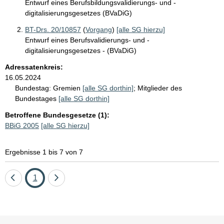
Entwurf eines Berufsbildungsvalidierungs- und -
digitalisierungsgesetzes (BVaDiG)
BT-Drs. 20/10857
(
Vorgang
)
[alle SG hierzu]
Entwurf eines Berufsvalidierungs- und -
digitalisierungsgesetzes - (BVaDiG)
Adressatenkreis:
16.05.2024
Bundestag:
Gremien
[alle SG dorthin]
;
Mitglieder des
Bundestages
[alle SG dorthin]
Betroffene Bundesgesetze (1):
BBiG 2005
[alle SG hierzu]
Ergebnisse 1 bis 7 von 7
Eine
Seite
Eine
1
Seite
Seite
zurück
vor
Sie