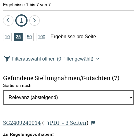
e
Ergebnisse 1 bis 7 von 7
l
Eine
Seite
Eine
1
d
Seite
Seite
A
Ergebnisse pro Seite
10
Ergebnisse
25
Ergebnisse
50
Ergebnisse
100
Ergebnisse
zurück
vor
l
n
pro
pro
pro
pro
Seite
Seite
Seite
Seite
z
ö
Filterauswahl öffnen
(0 Filter gewählt)
a
s
h
Gefundene Stellungnahmen/⁠Gutachten
(7)
c
l
Sortieren nach
E
h
r
e
g
e
n
b
SG2409240014
(
PDF - 3 Seiten
)
n
Zu Regelungsvorhaben: