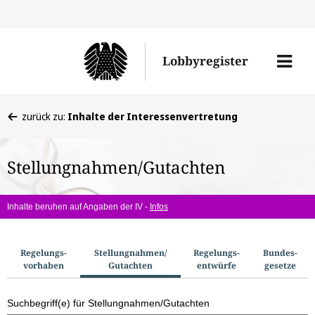
Direkt
Direk
zu
zum
Men
Lobbyregister
den
Inhal
öffne
Sucherge
Sie
zurück zu:
Inhalte der Interessenvertretung
befinden
sich
Stellungnahmen/Gutachten
hier:
Inhalte beruhen auf Angaben der IV -
Infos
S
Regelungs­
Stellungnahmen/​
Regelungs­
Bundes­
vorhaben
Gutachten
entwürfe
gesetze
u
c
Suchbegriff(e) für Stellungnahmen/Gutachten