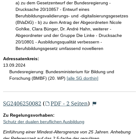
a) zu dem Gesetzentwurf der Bundesregierung -
Drucksache 20/10857 - Entwurf eines
Berufsbildungsvalidierungs- und -digitalisierungsgesetzes
(BVaDiG) - b) zu dem Antrag der Abgeordneten Nicole
Gohlke, Clara Bünger, Dr. André Hahn, weiterer -
Abgeordneter und der Gruppe Die Linke - Drucksache
20/10801 - Ausbildungsqualität verbessern -
Berufsbildungsgesetz umfassend novellieren
Adressatenkreis:
13.09.2024
Bundesregierung:
Bundesministerium für Bildung und
Forschung (BMBF) (20. WP)
[alle SG dorthin]
SG2406250082
(
PDF - 2 Seiten
)
Zu Regelungsvorhaben:
Schutz der dualen beruflichen Ausbildung
Einführung einer Mindest-Altersgrenze von 25 Jahren. Anhebung
der Referenzzeit auf das 2,5-fache der regulären