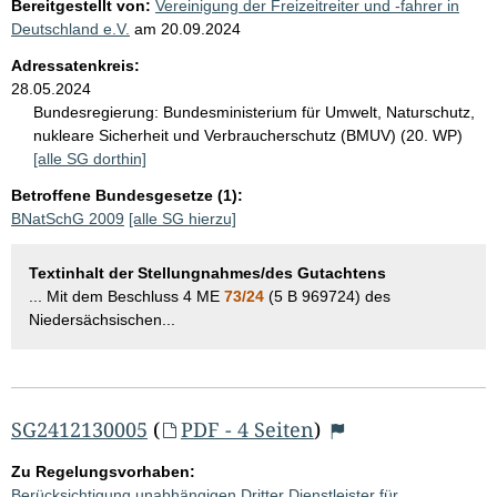
Bereitgestellt von:
Vereinigung der Freizeitreiter und -fahrer in
Deutschland e.V.
am
20.09.2024
Adressatenkreis:
28.05.2024
Bundesregierung:
Bundesministerium für Umwelt, Naturschutz,
nukleare Sicherheit und Verbraucherschutz (BMUV) (20. WP)
[alle SG dorthin]
Betroffene Bundesgesetze (1):
BNatSchG 2009
[alle SG hierzu]
Textinhalt der Stellungnahmes/des Gutachtens
... Mit dem Beschluss 4 ME
73/24
(5 B 969724) des
Niedersächsischen...
SG2412130005
(
PDF - 4 Seiten
)
Zu Regelungsvorhaben:
Berücksichtigung unabhängigen Dritter Dienstleister für