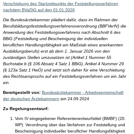
i
Verschiebung des Startzeitpunkts der Feststellungsverfahren
s
nachdem BVaDiG auf den 01.01.2026
s
Die Bundesärztekammer plädiert dafür, dass im Rahmen der
e
Berufsbildungsfeststellungsverfahrensverordnung (BBFVerfV) die
Anwendung des Feststellungsverfahrens nach Abschnitt 6 des
p
BBiG (Feststellung und Bescheinigung der individuellen
r
beruflichen Handlungsfähigkeit am Maßstab eines anerkannten
o
Ausbildungsberufs) erst ab dem 1. Januar 2026 von den
zuständigen Stellen umzusetzen ist (Artikel 1 Nummer 55
S
Buchstabe b (§ 106 Absatz 4 Satz 1 BBiG), Artikel 4 Nummer 29
e
(§ 123a Satz 1 HwO) und setzt sich daher für eine Verschiebung
i
des Rechtsanspruchs auf ein Feststellungsverfahren um ein Jahr
ein.
t
Bereitgestellt von:
Bundesärztekammer - Arbeitsgemeinschaft
e
der deutschen Ärztekammern
am
24.09.2024
Zu Regelungsentwurf:
Vom IV eingegebener Referentenentwurfstitel (BMBF) (20.
WP):
Verordnung über das Verfahren zur Feststellung und
Bescheinigung individueller beruflicher Handlungsfähigkeit