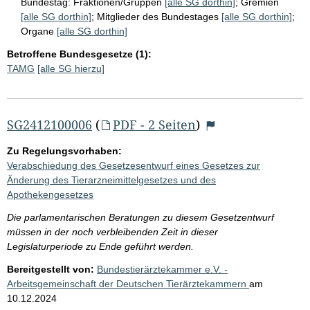
Bundestag:
Fraktionen/Gruppen
[alle SG dorthin]
;
Gremien
[alle SG dorthin]
;
Mitglieder des Bundestages
[alle SG dorthin]
;
Organe
[alle SG dorthin]
Betroffene Bundesgesetze (1):
TAMG
[alle SG hierzu]
SG2412100006
(
PDF - 2 Seiten
)
Zu Regelungsvorhaben:
Verabschiedung des Gesetzesentwurf eines Gesetzes zur
Änderung des Tierarzneimittelgesetzes und des
Apothekengesetzes
Die parlamentarischen Beratungen zu diesem Gesetzentwurf
müssen in der noch verbleibenden Zeit in dieser
Legislaturperiode zu Ende geführt werden.
Bereitgestellt von:
Bundestierärztekammer e.V. -
Arbeitsgemeinschaft der Deutschen Tierärztekammern
am
10.12.2024