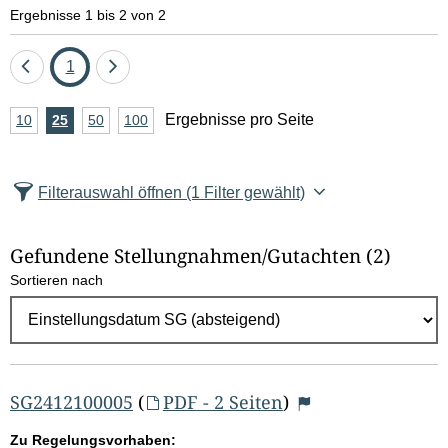
e
Ergebnisse 1 bis 2 von 2
l
Eine
Seite
Eine
1
d
Seite
Seite
A
Ergebnisse pro Seite
10
Ergebnisse
25
Ergebnisse
50
Ergebnisse
100
Ergebnisse
zurück
vor
l
n
pro
pro
pro
pro
Seite
Seite
Seite
Seite
z
ö
Filterauswahl öffnen
(1 Filter gewählt)
a
s
h
Gefundene Stellungnahmen/⁠Gutachten
(2)
c
l
Sortieren nach
E
h
r
e
g
e
n
b
SG2412100005
(
PDF - 2 Seiten
)
n
Zu Regelungsvorhaben: