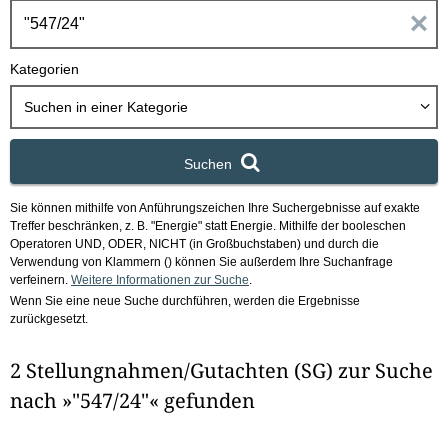
h
E
b
o
i
Kategorien
x
n
Suchen in
einer Kategorie
g
Suchen
a
Sie können mithilfe von Anführungszeichen Ihre Suchergebnisse auf exakte
b
Treffer beschränken, z. B. "Energie" statt Energie.
Mithilfe der booleschen
Operatoren UND, ODER, NICHT (in Großbuchstaben) und durch die
e
Verwendung von Klammern () können Sie außerdem Ihre Suchanfrage
verfeinern.
Weitere Informationen zur Suche
.
Wenn Sie eine neue Suche durchführen, werden die Ergebnisse
n
zurückgesetzt.
i
2 Stellungnahmen/Gutachten (SG) zur Suche
m
nach »"547/24"« gefunden
F