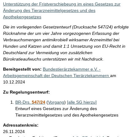
i
Unterstützung der Fristverschiebeung im eines Gesetzes zur
s
Änderung des Tierarzneimittelgesetzes und des
Apothekengesetzes
s
e
Die im vorliegenden Gesetzentwurf (Drucksache 547/24) erfolgte
Rücknahme der um vier Jahre vorgezogenen Erfassung der
p
Verbrauchsmengen antimikrobiell wirksamer Arzneimittel bei
r
Hunden und Katzen und damit 1:1 Umsetzung von EU-Recht in
o
Deutschland zur Vermeidung von zusätzlichen
Bürokratieaufwuchs unterstützen wir mit Nachdruck.
S
Bereitgestellt von:
Bundestierärztekammer e.V. -
e
Arbeitsgemeinschaft der Deutschen Tierärztekammern
am
i
10.12.2024
t
Zu Regelungsentwurf:
e
BR-Drs.
547/24
(
Vorgang
)
[alle SG hierzu]
Entwurf eines Gesetzes zur Änderung des
Tierarzneimittelgesetzes und des Apothekengesetzes
Adressatenkreis:
26.11.2024