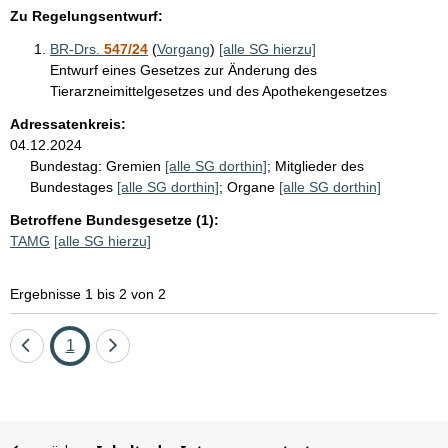
Zu Regelungsentwurf:
BR-Drs.
547/24
(
Vorgang
)
[alle SG hierzu]
Entwurf eines Gesetzes zur Änderung des
Tierarzneimittelgesetzes und des Apothekengesetzes
Adressatenkreis:
04.12.2024
Bundestag:
Gremien
[alle SG dorthin]
;
Mitglieder des
Bundestages
[alle SG dorthin]
;
Organe
[alle SG dorthin]
Betroffene Bundesgesetze (1):
TAMG
[alle SG hierzu]
Ergebnisse 1 bis 2 von 2
Eine
Seite
Eine
1
Seite
Seite
zurück
vor
Sie