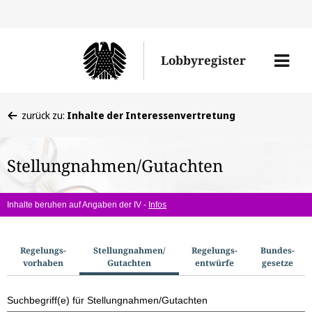
Direkt
Direk
zu
zum
Men
Lobbyregister
den
Inhal
öffne
Sucherge
Sie
zurück zu:
Inhalte der Interessenvertretung
befinden
sich
Stellungnahmen/Gutachten
hier:
Inhalte beruhen auf Angaben der IV -
Infos
S
Regelungs­
Stellungnahmen/​
Regelungs­
Bundes­
vorhaben
Gutachten
entwürfe
gesetze
u
c
Suchbegriff(e) für Stellungnahmen/Gutachten