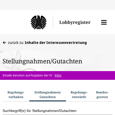
Direkt
Direk
zu
zum
Men
Lobbyregister
den
Inhal
öffne
Sucherge
Sie
zurück zu:
Inhalte der Interessenvertretung
befinden
sich
Stellungnahmen/Gutachten
hier:
Inhalte beruhen auf Angaben der IV -
Infos
S
Regelungs­
Stellungnahmen/​
Regelungs­
Bundes­
vorhaben
Gutachten
entwürfe
gesetze
u
c
Suchbegriff(e) für Stellungnahmen/Gutachten