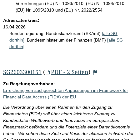
Verordnungen (EU) Nr. 1093/2010, (EU) Nr. 1094/2010,
(EU) Nr. 1095/2010 und (EU) Nr. 2022/2554
Adressatenkreis:
16.04.2026
Bundesregierung:
Bundeskanzleramt (BKAmt)
[alle SG
dorthin]
;
Bundesministerium der Finanzen (BMF)
[alle SG
dorthin]
SG2603300151
(
PDF - 2 Seiten
)
Zu Regelungsvorhaben:
Erreichung von sachgerechten Anpassungen im Framework für
Financial Data Access (FIDA) der EU
Die Verordnung über einen Rahmen für den Zugang zu
Finanzdaten (FiDA) soll über einen leichteren Zugang zu
Kundendaten Wettbewerb und Innovation im europäischen
Finanzmarkt befördern und die Potenziale einer Datenökonomie
heben. Wir sehen diese Ziele auf Basis der aktuellen Entwürfe der
Co-Gesetzgeber jedoch stark gefährdet und fordern daher, eine