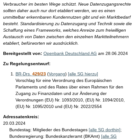
Verbraucher im besten Wege schützt. Neue Datenzugangsrechte
sollten daher auch nur dort etabliert werden, wo es einen
unmittelbar erkennbaren Kundennutzen gibt und ein Marktbedarf
besteht. Standardisierung zu Datenzugang und Technik sowie die
Schaffung eines Frameworks, welches Anreize zum freiwilligen
Austausch von Daten zwischen den einzelnen Marktteilnehmern
etabliert, befürworten wir ausdrücklich.
Bereitgestellt von:
Openbank Deutschland AG
am
28.06.2024
Zu Regelungsentwurf:
BR-Drs.
429/23
(
Vorgang
)
[alle SG hierzu]
Vorschlag für eine Verordnung des Europäischen
Parlaments und des Rates über einen Rahmen für den
Zugang zu Finanzdaten und zur Änderung der
Verordnungen (EU) Nr. 1093/2010, (EU) Nr. 1094/2010,
(EU) Nr. 1095/2010 und (EU) Nr. 2022/2554
Adressatenkreis:
20.03.2024
Bundestag:
Mitglieder des Bundestages
[alle SG dorthin]
;
Bundesregierung:
Bundeskanzleramt (BKAmt)
[alle SG