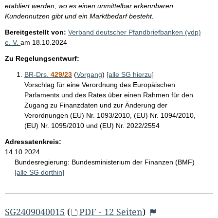
etabliert werden, wo es einen unmittelbar erkennbaren
Kundennutzen gibt und ein Marktbedarf besteht.
Bereitgestellt von:
Verband deutscher Pfandbriefbanken (vdp)
e. V.
am
18.10.2024
Zu Regelungsentwurf:
BR-Drs.
429/23
(
Vorgang
)
[alle SG hierzu]
Vorschlag für eine Verordnung des Europäischen
Parlaments und des Rates über einen Rahmen für den
Zugang zu Finanzdaten und zur Änderung der
Verordnungen (EU) Nr. 1093/2010, (EU) Nr. 1094/2010,
(EU) Nr. 1095/2010 und (EU) Nr. 2022/2554
Adressatenkreis:
14.10.2024
Bundesregierung:
Bundesministerium der Finanzen (BMF)
[alle SG dorthin]
SG2409040015
(
PDF - 12 Seiten
)