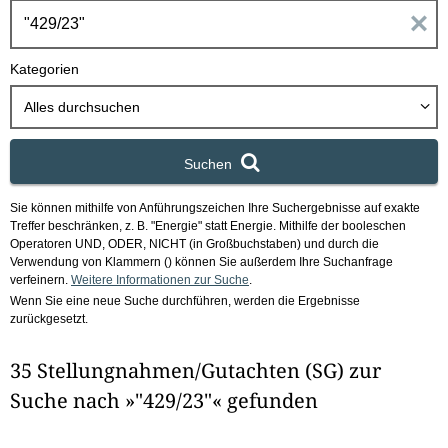
h
E
b
o
i
Kategorien
x
n
Alles durchsuchen
g
Suchen
a
Sie können mithilfe von Anführungszeichen Ihre Suchergebnisse auf exakte
b
Treffer beschränken, z. B. "Energie" statt Energie.
Mithilfe der booleschen
Operatoren UND, ODER, NICHT (in Großbuchstaben) und durch die
e
Verwendung von Klammern () können Sie außerdem Ihre Suchanfrage
verfeinern.
Weitere Informationen zur Suche
.
Wenn Sie eine neue Suche durchführen, werden die Ergebnisse
n
zurückgesetzt.
i
35 Stellungnahmen/Gutachten (SG) zur
m
Suche nach »"429/23"« gefunden
F