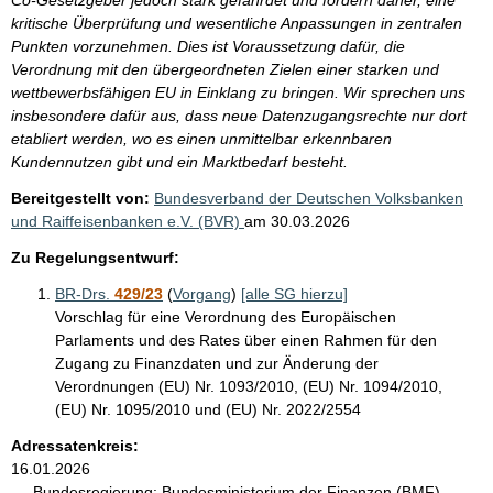
kritische Überprüfung und wesentliche Anpassungen in zentralen
Punkten vorzunehmen. Dies ist Voraussetzung dafür, die
Verordnung mit den übergeordneten Zielen einer starken und
wettbewerbsfähigen EU in Einklang zu bringen. Wir sprechen uns
insbesondere dafür aus, dass neue Datenzugangsrechte nur dort
etabliert werden, wo es einen unmittelbar erkennbaren
Kundennutzen gibt und ein Marktbedarf besteht.
Bereitgestellt von:
Bundesverband der Deutschen Volksbanken
und Raiffeisenbanken e.V. (BVR)
am
30.03.2026
Zu Regelungsentwurf:
BR-Drs.
429/23
(
Vorgang
)
[alle SG hierzu]
Vorschlag für eine Verordnung des Europäischen
Parlaments und des Rates über einen Rahmen für den
Zugang zu Finanzdaten und zur Änderung der
Verordnungen (EU) Nr. 1093/2010, (EU) Nr. 1094/2010,
(EU) Nr. 1095/2010 und (EU) Nr. 2022/2554
Adressatenkreis:
16.01.2026
Bundesregierung:
Bundesministerium der Finanzen (BMF)