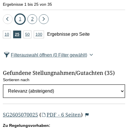
e
Ergebnisse 1 bis 25 von 35
l
Eine
Seite
Seite
Eine
1
2
d
Seite
Seite
A
Ergebnisse pro Seite
10
Ergebnisse
25
Ergebnisse
50
Ergebnisse
100
Ergebnisse
zurück
vor
l
n
pro
pro
pro
pro
Seite
Seite
Seite
Seite
z
ö
Filterauswahl öffnen
(0 Filter gewählt)
a
s
h
Gefundene Stellungnahmen/⁠Gutachten
(35)
c
l
Sortieren nach
E
h
r
e
g
e
n
b
SG2605070025
(
PDF - 6 Seiten
)
n
Zu Regelungsvorhaben: