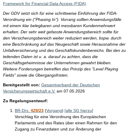
i
Framework for Financial Data Access (FIDA)
s
Der GDV setzt sich für eine schrittweise Einführung der FIDA-
s
Verordnung ein ("Phasing In"). Vorrang sollten Anwendungsfälle
e
mit einem klar belegbaren und messbaren Kundenmehrwert
erhalten. Der sehr weit gefasste Anwendungsbereich sollte für
p
den Versicherungsbereich weiter reduziert werden, bspw. durch
r
eine Beschränkung auf das Neugeschäft sowie Herausnahme der
o
Unfallversicherung und des Geschäftskundenbereichs. Bei den zu
teilenden Daten ist u. a. darauf zu achten, dass die
S
Geschäftsgeheimnisse der Unternehmen gewahrt bleiben.
e
Weitere Forderungen betreffen das Prinzip des "Level Playing
i
Fields" sowie die Übergangsfristen.
t
Bereitgestellt von:
Gesamtverband der Deutschen
Versicherungswirtschaft e.V.
am
07.05.2026
e
Zu Regelungsentwurf:
BR-Drs.
429/23
(
Vorgang
)
[alle SG hierzu]
Vorschlag für eine Verordnung des Europäischen
Parlaments und des Rates über einen Rahmen für den
Zugang zu Finanzdaten und zur Änderung der