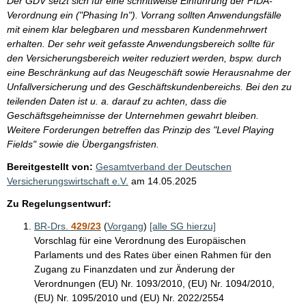
Der GDV setzt sich für eine schrittweise Einführung der FIDA-
Verordnung ein ("Phasing In"). Vorrang sollten Anwendungsfälle
mit einem klar belegbaren und messbaren Kundenmehrwert
erhalten. Der sehr weit gefasste Anwendungsbereich sollte für
den Versicherungsbereich weiter reduziert werden, bspw. durch
eine Beschränkung auf das Neugeschäft sowie Herausnahme der
Unfallversicherung und des Geschäftskundenbereichs. Bei den zu
teilenden Daten ist u. a. darauf zu achten, dass die
Geschäftsgeheimnisse der Unternehmen gewahrt bleiben.
Weitere Forderungen betreffen das Prinzip des "Level Playing
Fields" sowie die Übergangsfristen.
Bereitgestellt von:
Gesamtverband der Deutschen
Versicherungswirtschaft e.V.
am
14.05.2025
Zu Regelungsentwurf:
BR-Drs.
429/23
(
Vorgang
)
[alle SG hierzu]
Vorschlag für eine Verordnung des Europäischen
Parlaments und des Rates über einen Rahmen für den
Zugang zu Finanzdaten und zur Änderung der
Verordnungen (EU) Nr. 1093/2010, (EU) Nr. 1094/2010,
(EU) Nr. 1095/2010 und (EU) Nr. 2022/2554