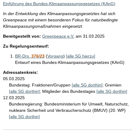
i
Einführung des Bundes-Klimaanpassungsgesetzes (KAnG)
s
In der Entwicklung des Klimaanpassungsgesetztes hat sich
s
Greenpeace mit einem besonderen Fokus für naturbedingte
e
Klimaanpassungsmaßnahmen eingesetzt.
p
Bereitgestellt von:
Greenpeace e.V.
am
31.03.2025
r
Zu Regelungsentwurf:
o
BR-Drs.
376/23
(
Vorgang
)
[alle SG hierzu]
S
Entwurf eines Bundes-Klimaanpassungsgesetzes (KAnG)
e
Adressatenkreis:
i
05.03.2025
Bundestag:
Fraktionen/Gruppen
[alle SG dorthin]
;
Gremien
t
[alle SG dorthin]
;
Mitglieder des Bundestages
[alle SG dorthin]
e
12.03.2025
Bundesregierung:
Bundesministerium für Umwelt, Naturschutz,
nukleare Sicherheit und Verbraucherschutz (BMUV) (20. WP)
[alle SG dorthin]