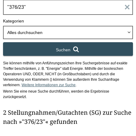
h
E
b
o
i
Kategorien
x
n
Alles durchsuchen
g
Suchen
a
Sie können mithilfe von Anführungszeichen Ihre Suchergebnisse auf exakte
b
Treffer beschränken, z. B. "Energie" statt Energie.
Mithilfe der booleschen
Operatoren UND, ODER, NICHT (in Großbuchstaben) und durch die
e
Verwendung von Klammern () können Sie außerdem Ihre Suchanfrage
verfeinern.
Weitere Informationen zur Suche
.
Wenn Sie eine neue Suche durchführen, werden die Ergebnisse
n
zurückgesetzt.
i
2 Stellungnahmen/Gutachten (SG) zur Suche
m
nach »"376/23"« gefunden
F