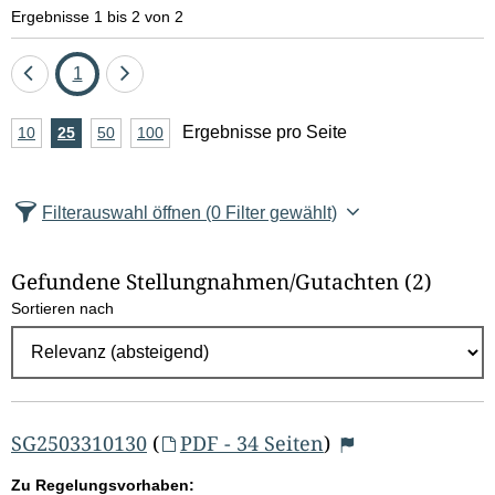
e
Ergebnisse 1 bis 2 von 2
l
Eine
Seite
Eine
1
d
Seite
Seite
A
Ergebnisse pro Seite
10
Ergebnisse
25
Ergebnisse
50
Ergebnisse
100
Ergebnisse
zurück
vor
l
n
pro
pro
pro
pro
Seite
Seite
Seite
Seite
z
ö
Filterauswahl öffnen
(0 Filter gewählt)
a
s
h
Gefundene Stellungnahmen/⁠Gutachten
(2)
c
l
Sortieren nach
E
h
r
e
g
e
n
b
SG2503310130
(
PDF - 34 Seiten
)
n
Zu Regelungsvorhaben: