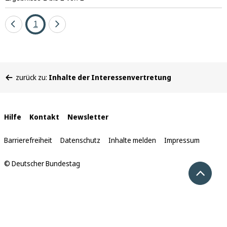
Eine
Seite
Eine
1
Seite
Seite
zurück
vor
Sie
zurück zu:
Inhalte der Interessenvertretung
befinden
sich
hier:
Interne
Hilfe
Kontakt
Newsletter
Links
Barrierefreiheit
Datenschutz
Inhalte melden
Impressum
© Deutscher Bundestag
Nach 