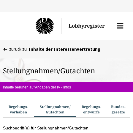
Direkt
Direk
zu
zum
Men
Lobbyregister
den
Inhal
öffne
Sucherge
Sie
zurück zu:
Inhalte der Interessenvertretung
befinden
sich
Stellungnahmen/Gutachten
hier:
Inhalte beruhen auf Angaben der IV -
Infos
S
Regelungs­
Stellungnahmen/​
Regelungs­
Bundes­
vorhaben
Gutachten
entwürfe
gesetze
u
c
Suchbegriff(e) für Stellungnahmen/Gutachten