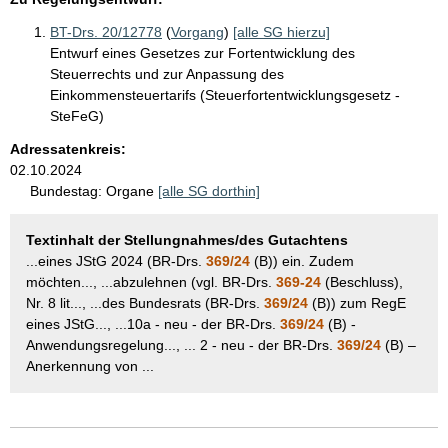
BT-Drs. 20/12778
(
Vorgang
)
[alle SG hierzu]
Entwurf eines Gesetzes zur Fortentwicklung des
Steuerrechts und zur Anpassung des
Einkommensteuertarifs (Steuerfortentwicklungsgesetz -
SteFeG)
Adressatenkreis:
02.10.2024
Bundestag:
Organe
[alle SG dorthin]
Textinhalt der Stellungnahmes/des Gutachtens
...eines JStG 2024 (BR-Drs.
369/24
(B)) ein. Zudem
möchten..., ...abzulehnen (vgl. BR-Drs.
369-24
(Beschluss),
Nr. 8 lit..., ...des Bundesrats (BR-Drs.
369/24
(B)) zum RegE
eines JStG..., ...10a - neu - der BR-Drs.
369/24
(B) -
Anwendungsregelung..., ... 2 - neu - der BR-Drs.
369/24
(B) –
Anerkennung von ...