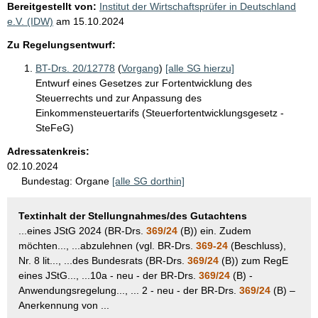
Bereitgestellt von:
Institut der Wirtschaftsprüfer in Deutschland
e.V. (IDW)
am
15.10.2024
Zu Regelungsentwurf:
BT-Drs. 20/12778
(
Vorgang
)
[alle SG hierzu]
Entwurf eines Gesetzes zur Fortentwicklung des
Steuerrechts und zur Anpassung des
Einkommensteuertarifs (Steuerfortentwicklungsgesetz -
SteFeG)
Adressatenkreis:
02.10.2024
Bundestag:
Organe
[alle SG dorthin]
Textinhalt der Stellungnahmes/des Gutachtens
...eines JStG 2024 (BR-Drs.
369/24
(B)) ein. Zudem
möchten..., ...abzulehnen (vgl. BR-Drs.
369-24
(Beschluss),
Nr. 8 lit..., ...des Bundesrats (BR-Drs.
369/24
(B)) zum RegE
eines JStG..., ...10a - neu - der BR-Drs.
369/24
(B) -
Anwendungsregelung..., ... 2 - neu - der BR-Drs.
369/24
(B) –
Anerkennung von ...