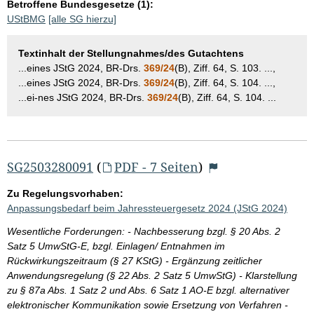
Betroffene Bundesgesetze (1):
UStBMG
[alle SG hierzu]
Textinhalt der Stellungnahmes/des Gutachtens
...eines JStG 2024, BR-Drs.
369/24
(B), Ziff. 64, S. 103. ...,
...eines JStG 2024, BR-Drs.
369/24
(B), Ziff. 64, S. 104. ...,
...ei-nes JStG 2024, BR-Drs.
369/24
(B), Ziff. 64, S. 104. ...
SG2503280091
(
PDF - 7 Seiten
)
Zu Regelungsvorhaben:
Anpassungsbedarf beim Jahressteuergesetz 2024 (JStG 2024)
Wesentliche Forderungen: - Nachbesserung bzgl. § 20 Abs. 2
Satz 5 UmwStG-E, bzgl. Einlagen/ Entnahmen im
Rückwirkungszeitraum (§ 27 KStG) - Ergänzung zeitlicher
Anwendungsregelung (§ 22 Abs. 2 Satz 5 UmwStG) - Klarstellung
zu § 87a Abs. 1 Satz 2 und Abs. 6 Satz 1 AO-E bzgl. alternativer
elektronischer Kommunikation sowie Ersetzung von Verfahren -