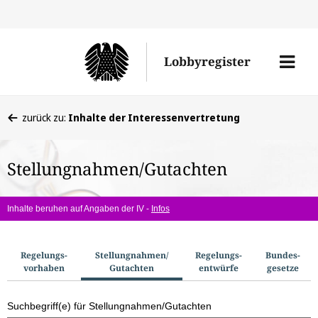
Direkt
Direk
zu
zum
Men
Lobbyregister
den
Inhal
öffne
Sucherge
Sie
zurück zu:
Inhalte der Interessenvertretung
befinden
sich
Stellungnahmen/Gutachten
hier:
Inhalte beruhen auf Angaben der IV -
Infos
S
Regelungs­
Stellungnahmen/​
Regelungs­
Bundes­
vorhaben
Gutachten
entwürfe
gesetze
u
c
Suchbegriff(e) für Stellungnahmen/Gutachten