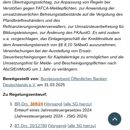
dem Übertragungsstichtag, zur Anpassung von Regeln bei
Verstößen gegen FATCA-Meldepflichten, zur Anwendung der
umsatzsteuerlichen Befreiungstatbestände auf die Vergütung des
Pfandbrieftreuhänders und des
Refinanzierungsregisterverwalters, zur Umsatzsteuerbefreiung für
Bildungsleistungen, zur Änderung des FKAustG. Es wird zudem
u.a. vorgeschlagen, das Einlagengeschäft der Kreditinstitute aus
dem Anwendungsbereich von §§ 8,10 StAbwG auszunehmen,
Vereinfachungen bei der Ausstellung von Ersatz-
Steuerbescheingiungen für Kapitalerträge zu ermöglichen und die
Umsetzungsfrist für Melde- und Bescheinigungspflichten nach
AbzStEntModG um 1 Jahr zu verlängern.
Bereitgestellt von:
Bundesverband Öffentlicher Banken
Deutschlands e.V.
am
31.03.2025
Zu Regelungsentwurf:
BR-Drs.
369/24
(
Vorgang
)
[alle SG hierzu]
Entwurf eines Jahressteuergesetzes 2024
Nach 
(Jahressteuergesetz 2024 - JStG 2024)
BT-Drs. 20/12780
(
Vorgang
)
[alle SG hierzu]