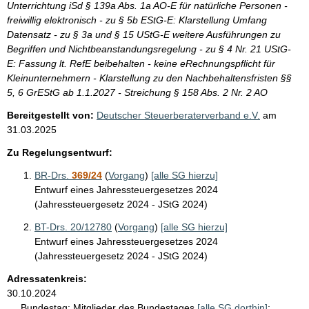
Unterrichtung iSd § 139a Abs. 1a AO-E für natürliche Personen -
freiwillig elektronisch - zu § 5b EStG-E: Klarstellung Umfang
Datensatz - zu § 3a und § 15 UStG-E weitere Ausführungen zu
Begriffen und Nichtbeanstandungsregelung - zu § 4 Nr. 21 UStG-
E: Fassung lt. RefE beibehalten - keine eRechnungspflicht für
Kleinunternehmern - Klarstellung zu den Nachbehaltensfristen §§
5, 6 GrEStG ab 1.1.2027 - Streichung § 158 Abs. 2 Nr. 2 AO
Bereitgestellt von:
Deutscher Steuerberaterverband e.V.
am
31.03.2025
Zu Regelungsentwurf:
BR-Drs.
369/24
(
Vorgang
)
[alle SG hierzu]
Entwurf eines Jahressteuergesetzes 2024
(Jahressteuergesetz 2024 - JStG 2024)
BT-Drs. 20/12780
(
Vorgang
)
[alle SG hierzu]
Entwurf eines Jahressteuergesetzes 2024
(Jahressteuergesetz 2024 - JStG 2024)
Adressatenkreis:
30.10.2024
Bundestag:
Mitglieder des Bundestages
[alle SG dorthin]
;