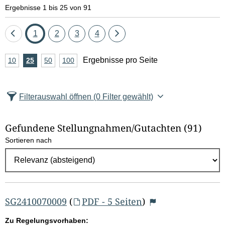
e
Ergebnisse 1 bis 25 von 91
l
Eine
Seite
Seite
Seite
Seite
Eine
1
2
3
4
d
Seite
Seite
A
Ergebnisse pro Seite
10
Ergebnisse
25
Ergebnisse
50
Ergebnisse
100
Ergebnisse
zurück
vor
l
n
pro
pro
pro
pro
Seite
Seite
Seite
Seite
z
ö
Filterauswahl öffnen
(0 Filter gewählt)
a
s
h
Gefundene Stellungnahmen/⁠Gutachten
(91)
c
l
Sortieren nach
E
h
r
e
g
e
n
b
SG2410070009
(
PDF - 5 Seiten
)
n
Zu Regelungsvorhaben: