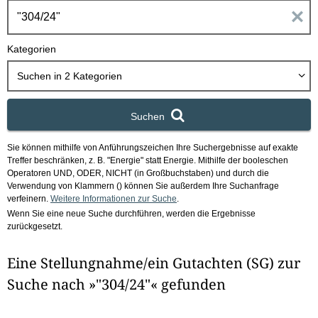
h
E
b
o
i
Kategorien
x
n
Suchen in
2
Kategorien
g
Suchen
a
Sie können mithilfe von Anführungszeichen Ihre Suchergebnisse auf exakte
b
Treffer beschränken, z. B. "Energie" statt Energie.
Mithilfe der booleschen
Operatoren UND, ODER, NICHT (in Großbuchstaben) und durch die
e
Verwendung von Klammern () können Sie außerdem Ihre Suchanfrage
verfeinern.
Weitere Informationen zur Suche
.
Wenn Sie eine neue Suche durchführen, werden die Ergebnisse
n
zurückgesetzt.
i
Eine Stellungnahme/ein Gutachten (SG) zur
m
Suche nach »"304/24"« gefunden
F