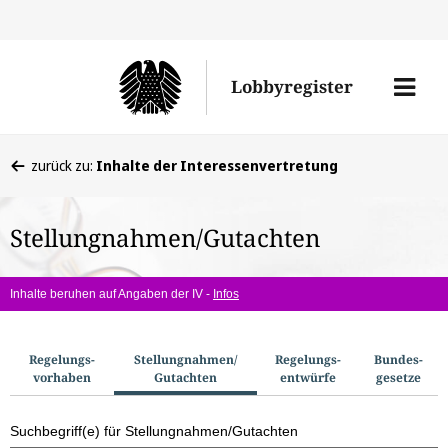
Direkt
Direk
zu
zum
Men
Lobbyregister
den
Inhal
öffne
Sucherge
Sie
zurück zu:
Inhalte der Interessenvertretung
befinden
sich
Stellungnahmen/Gutachten
hier:
Inhalte beruhen auf Angaben der IV -
Infos
S
Regelungs­
Stellungnahmen/​
Regelungs­
Bundes­
vorhaben
Gutachten
entwürfe
gesetze
u
c
Suchbegriff(e) für Stellungnahmen/Gutachten