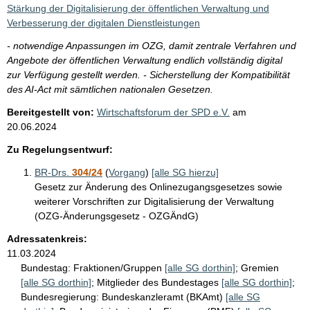
i
Stärkung der Digitalisierung der öffentlichen Verwaltung und
s
Verbesserung der digitalen Dienstleistungen
s
- notwendige Anpassungen im OZG, damit zentrale Verfahren und
e
Angebote der öffentlichen Verwaltung endlich vollständig digital
zur Verfügung gestellt werden. - Sicherstellung der Kompatibilität
p
des AI-Act mit sämtlichen nationalen Gesetzen.
r
Bereitgestellt von:
Wirtschaftsforum der SPD e.V.
am
o
20.06.2024
S
Zu Regelungsentwurf:
e
BR-Drs.
304/24
(
Vorgang
)
[alle SG hierzu]
i
Gesetz zur Änderung des Onlinezugangsgesetzes sowie
t
weiterer Vorschriften zur Digitalisierung der Verwaltung
e
(OZG-Änderungsgesetz - OZGÄndG)
Adressatenkreis:
11.03.2024
Bundestag:
Fraktionen/Gruppen
[alle SG dorthin]
;
Gremien
[alle SG dorthin]
;
Mitglieder des Bundestages
[alle SG dorthin]
;
Bundesregierung:
Bundeskanzleramt (BKAmt)
[alle SG