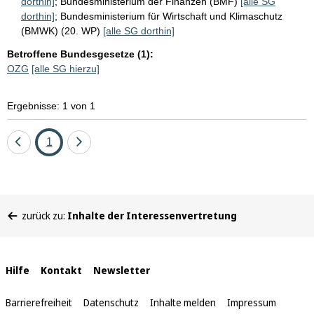
dorthin]
;
Bundesministerium der Finanzen (BMF)
[alle SG
dorthin]
;
Bundesministerium für Wirtschaft und Klimaschutz
(BMWK) (20. WP)
[alle SG dorthin]
Betroffene Bundesgesetze (1):
OZG
[alle SG hierzu]
Ergebnisse: 1 von 1
Eine
Seite
Eine
1
Seite
Seite
zurück
vor
Sie
zurück zu:
Inhalte der Interessenvertretung
befinden
sich
hier:
Interne
Hilfe
Kontakt
Newsletter
Links
Barrierefreiheit
Datenschutz
Inhalte melden
Impressum