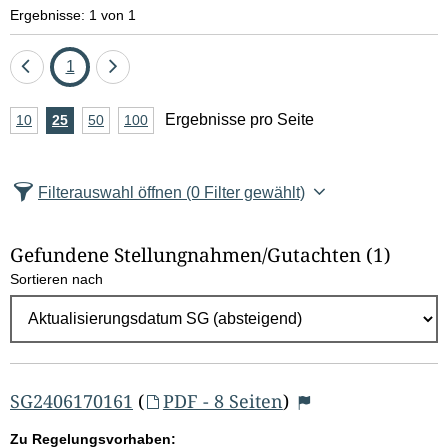
e
Ergebnisse: 1 von 1
l
Eine
Seite
Eine
1
d
Seite
Seite
A
Ergebnisse pro Seite
10
Ergebnisse
25
Ergebnisse
50
Ergebnisse
100
Ergebnisse
zurück
vor
l
n
pro
pro
pro
pro
Seite
Seite
Seite
Seite
z
ö
Filterauswahl öffnen
(0 Filter gewählt)
a
s
h
Gefundene Stellungnahmen/⁠Gutachten
(1)
c
l
Sortieren nach
E
h
r
e
g
e
n
b
SG2406170161
(
PDF - 8 Seiten
)
n
Zu Regelungsvorhaben: