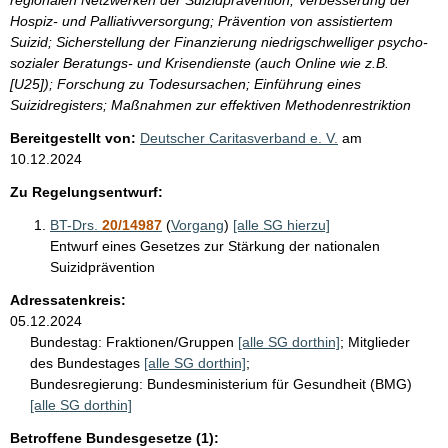
Hospiz- und Palliativversorgung; Prävention von assistiertem
Suizid; Sicherstellung der Finanzierung niedrigschwelliger psycho-
sozialer Beratungs- und Krisendienste (auch Online wie z.B.
[U25]); Forschung zu Todesursachen; Einführung eines
Suizidregisters; Maßnahmen zur effektiven Methodenrestriktion
Bereitgestellt von:
Deutscher Caritasverband e. V.
am
10.12.2024
Zu Regelungsentwurf:
BT-Drs.
20/14987
(
Vorgang
)
[alle SG hierzu]
Entwurf eines Gesetzes zur Stärkung der nationalen
Suizidprävention
Adressatenkreis:
05.12.2024
Bundestag:
Fraktionen/Gruppen
[alle SG dorthin]
;
Mitglieder
des Bundestages
[alle SG dorthin]
;
Bundesregierung:
Bundesministerium für Gesundheit (BMG)
[alle SG dorthin]
Betroffene Bundesgesetze (1):