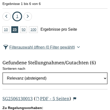
e
Ergebnisse 1 bis 6 von 6
l
Eine
Seite
Eine
1
d
Seite
Seite
A
Ergebnisse pro Seite
10
Ergebnisse
25
Ergebnisse
50
Ergebnisse
100
Ergebnisse
zurück
vor
l
n
pro
pro
pro
pro
Seite
Seite
Seite
Seite
z
ö
Filterauswahl öffnen
(0 Filter gewählt)
a
s
h
Gefundene Stellungnahmen/⁠Gutachten
(6)
c
l
Sortieren nach
E
h
r
e
g
e
n
b
SG2506130013
(
PDF - 5 Seiten
)
n
Zu Regelungsvorhaben: