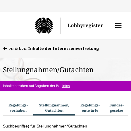
Direkt
Direk
zu
zum
Men
Lobbyregister
den
Inhal
öffne
Sucherge
Sie
zurück zu:
Inhalte der Interessenvertretung
befinden
sich
Stellungnahmen/Gutachten
hier:
Inhalte beruhen auf Angaben der IV -
Infos
S
Regelungs­
Stellungnahmen/​
Regelungs­
Bundes­
vorhaben
Gutachten
entwürfe
gesetze
u
c
Suchbegriff(e) für Stellungnahmen/Gutachten