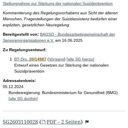
i
Stellungnahme zur Stärkung der nationalen Suizidprävention
s
Kommentierung des Regelungsvorhabens aus Sicht der älteren
s
Menschen, Fragestellungen der Suizidassistenz bedürfen einer
e
expliziten, gesetzlichen Neuregelung
p
Bereitgestellt von:
BAGSO - Bundesarbeitsgemeinschaft der
Seniorenorganisationen e.V.
am
16.06.2025
r
o
Zu Regelungsentwurf:
S
BT-Drs.
20/14987
(
Vorgang
)
[alle SG hierzu]
e
Entwurf eines Gesetzes zur Stärkung der nationalen
Suizidprävention
i
Adressatenkreis:
t
05.12.2024
e
Bundesregierung:
Bundesministerium für Gesundheit (BMG)
[alle SG dorthin]
SG2603110028
(
PDF - 2 Seiten
)