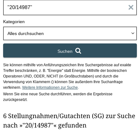
h
E
b
o
i
Kategorien
x
n
Alles durchsuchen
g
Suchen
a
Sie können mithilfe von Anführungszeichen Ihre Suchergebnisse auf exakte
b
Treffer beschränken, z. B. "Energie" statt Energie.
Mithilfe der booleschen
Operatoren UND, ODER, NICHT (in Großbuchstaben) und durch die
e
Verwendung von Klammern () können Sie außerdem Ihre Suchanfrage
verfeinern.
Weitere Informationen zur Suche
.
Wenn Sie eine neue Suche durchführen, werden die Ergebnisse
n
zurückgesetzt.
i
6 Stellungnahmen/Gutachten (SG) zur Suche
m
nach »"20/14987"« gefunden
F