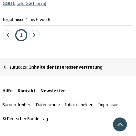
SGB 5
[alle SG hierzu]
Ergebnisse 1 bis 6 von 6
Eine
Seite
Eine
1
Seite
Seite
zurück
vor
Sie
zurück zu:
Inhalte der Interessenvertretung
befinden
sich
hier:
Interne
Hilfe
Kontakt
Newsletter
Links
Barrierefreiheit
Datenschutz
Inhalte melden
Impressum
© Deutscher Bundestag
Nach 