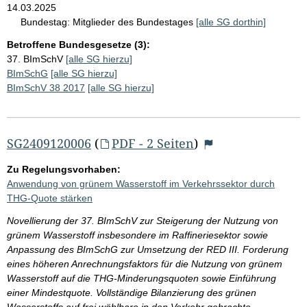
14.03.2025
Bundestag:
Mitglieder des Bundestages
[alle SG dorthin]
Betroffene Bundesgesetze (3):
37. BImSchV
[alle SG hierzu]
BImSchG
[alle SG hierzu]
BImSchV 38 2017
[alle SG hierzu]
SG2409120006
(
PDF - 2 Seiten
)
Zu Regelungsvorhaben:
Anwendung von grünem Wasserstoff im Verkehrssektor durch
THG-Quote stärken
Novellierung der 37. BImSchV zur Steigerung der Nutzung von
grünem Wasserstoff insbesondere im Raffineriesektor sowie
Anpassung des BImSchG zur Umsetzung der RED III. Forderung
eines höheren Anrechnungsfaktors für die Nutzung von grünem
Wasserstoff auf die THG-Minderungsquoten sowie Einführung
einer Mindestquote. Vollständige Bilanzierung des grünen
Wasserstoffs auf frei wählbare in den Verkehr gebrachte