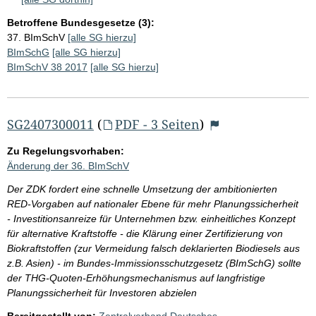
Betroffene Bundesgesetze (3):
37. BImSchV
[alle SG hierzu]
BImSchG
[alle SG hierzu]
BImSchV 38 2017
[alle SG hierzu]
SG2407300011
(
PDF - 3 Seiten
)
Zu Regelungsvorhaben:
Änderung der 36. BImSchV
Der ZDK fordert eine schnelle Umsetzung der ambitionierten
RED-Vorgaben auf nationaler Ebene für mehr Planungssicherheit
- Investitionsanreize für Unternehmen bzw. einheitliches Konzept
für alternative Kraftstoffe - die Klärung einer Zertifizierung von
Biokraftstoffen (zur Vermeidung falsch deklarierten Biodiesels aus
z.B. Asien) - im Bundes-Immissionsschutzgesetz (BImSchG) sollte
der THG-Quoten-Erhöhungsmechanismus auf langfristige
Planungssicherheit für Investoren abzielen
Bereitgestellt von:
Zentralverband Deutsches