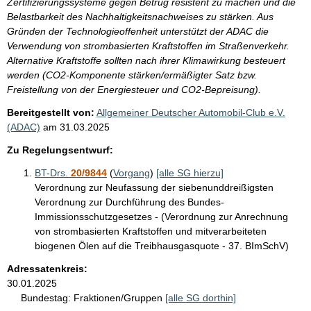
Zertifizierungssysteme gegen Betrug resistent zu machen und die
Belastbarkeit des Nachhaltigkeitsnachweises zu stärken. Aus
Gründen der Technologieoffenheit unterstützt der ADAC die
Verwendung von strombasierten Kraftstoffen im Straßenverkehr.
Alternative Kraftstoffe sollten nach ihrer Klimawirkung besteuert
werden (CO2-Komponente stärken/ermäßigter Satz bzw.
Freistellung von der Energiesteuer und CO2-Bepreisung).
Bereitgestellt von:
Allgemeiner Deutscher Automobil-Club e.V.
(ADAC)
am
31.03.2025
Zu Regelungsentwurf:
BT-Drs.
20/9844
(
Vorgang
)
[alle SG hierzu]
Verordnung zur Neufassung der siebenunddreißigsten
Verordnung zur Durchführung des Bundes-
Immissionsschutzgesetzes - (Verordnung zur Anrechnung
von strombasierten Kraftstoffen und mitverarbeiteten
biogenen Ölen auf die Treibhausgasquote - 37. BImSchV)
Adressatenkreis:
30.01.2025
Bundestag:
Fraktionen/Gruppen
[alle SG dorthin]