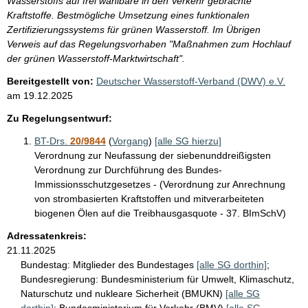
Wasserstoffs auf frei wählbare in den Verkehr gebrachte
Kraftstoffe. Bestmögliche Umsetzung eines funktionalen
Zertifizierungssystems für grünen Wasserstoff. Im Übrigen
Verweis auf das Regelungsvorhaben "Maßnahmen zum Hochlauf
der grünen Wasserstoff-Marktwirtschaft".
Bereitgestellt von:
Deutscher Wasserstoff-Verband (DWV) e.V.
am
19.12.2025
Zu Regelungsentwurf:
BT-Drs.
20/9844
(
Vorgang
)
[alle SG hierzu]
Verordnung zur Neufassung der siebenunddreißigsten
Verordnung zur Durchführung des Bundes-
Immissionsschutzgesetzes - (Verordnung zur Anrechnung
von strombasierten Kraftstoffen und mitverarbeiteten
biogenen Ölen auf die Treibhausgasquote - 37. BImSchV)
Adressatenkreis:
21.11.2025
Bundestag:
Mitglieder des Bundestages
[alle SG dorthin]
;
Bundesregierung:
Bundesministerium für Umwelt, Klimaschutz,
Naturschutz und nukleare Sicherheit (BMUKN)
[alle SG
dorthin]
;
Bundesministerium für Verkehr (BMV)
[alle SG