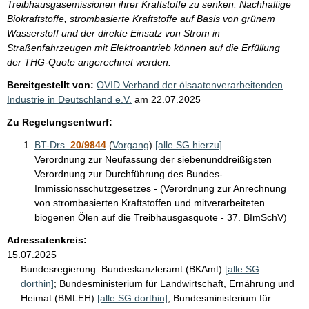
Treibhausgasemissionen ihrer Kraftstoffe zu senken. Nachhaltige
Biokraftstoffe, strombasierte Kraftstoffe auf Basis von grünem
Wasserstoff und der direkte Einsatz von Strom in
Straßenfahrzeugen mit Elektroantrieb können auf die Erfüllung
der THG-Quote angerechnet werden.
Bereitgestellt von:
OVID Verband der ölsaatenverarbeitenden
Industrie in Deutschland e.V.
am
22.07.2025
Zu Regelungsentwurf:
BT-Drs.
20/9844
(
Vorgang
)
[alle SG hierzu]
Verordnung zur Neufassung der siebenunddreißigsten
Verordnung zur Durchführung des Bundes-
Immissionsschutzgesetzes - (Verordnung zur Anrechnung
von strombasierten Kraftstoffen und mitverarbeiteten
biogenen Ölen auf die Treibhausgasquote - 37. BImSchV)
Adressatenkreis:
15.07.2025
Bundesregierung:
Bundeskanzleramt (BKAmt)
[alle SG
dorthin]
;
Bundesministerium für Landwirtschaft, Ernährung und
Heimat (BMLEH)
[alle SG dorthin]
;
Bundesministerium für