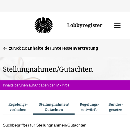
Direkt
Direk
zu
zum
Men
Lobbyregister
den
Inhal
öffne
Sucherge
Sie
zurück zu:
Inhalte der Interessenvertretung
befinden
sich
Stellungnahmen/Gutachten
hier:
Inhalte beruhen auf Angaben der IV -
Infos
S
Regelungs­
Stellungnahmen/​
Regelungs­
Bundes­
vorhaben
Gutachten
entwürfe
gesetze
u
c
Suchbegriff(e) für Stellungnahmen/Gutachten