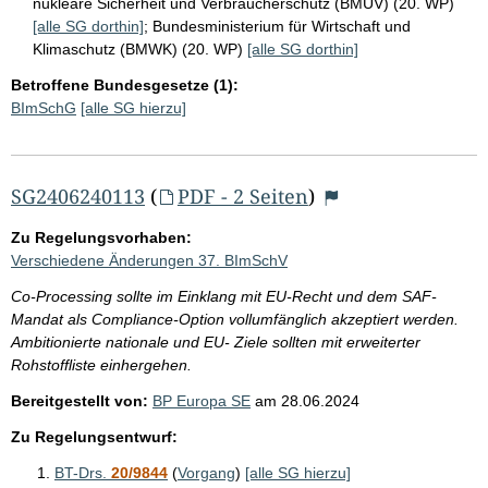
nukleare Sicherheit und Verbraucherschutz (BMUV) (20. WP)
[alle SG dorthin]
;
Bundesministerium für Wirtschaft und
Klimaschutz (BMWK) (20. WP)
[alle SG dorthin]
Betroffene Bundesgesetze (1):
BImSchG
[alle SG hierzu]
SG2406240113
(
PDF - 2 Seiten
)
Zu Regelungsvorhaben:
Verschiedene Änderungen 37. BImSchV
Co-Processing sollte im Einklang mit EU-Recht und dem SAF-
Mandat als Compliance-Option vollumfänglich akzeptiert werden.
Ambitionierte nationale und EU- Ziele sollten mit erweiterter
Rohstoffliste einhergehen.
Bereitgestellt von:
BP Europa SE
am
28.06.2024
Zu Regelungsentwurf:
BT-Drs.
20/9844
(
Vorgang
)
[alle SG hierzu]