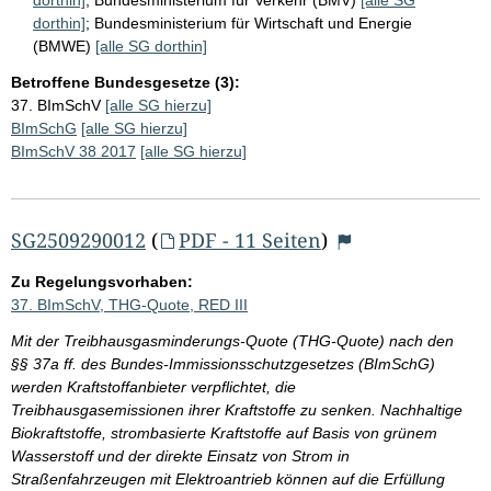
dorthin]
;
Bundesministerium für Wirtschaft und Energie
(BMWE)
[alle SG dorthin]
Betroffene Bundesgesetze (3):
37. BImSchV
[alle SG hierzu]
BImSchG
[alle SG hierzu]
BImSchV 38 2017
[alle SG hierzu]
SG2509290012
(
PDF - 11 Seiten
)
Zu Regelungsvorhaben:
37. BImSchV, THG-Quote, RED III
Mit der Treibhausgasminderungs-Quote (THG-Quote) nach den
§§ 37a ff. des Bundes-Immissionsschutzgesetzes (BImSchG)
werden Kraftstoffanbieter verpflichtet, die
Treibhausgasemissionen ihrer Kraftstoffe zu senken. Nachhaltige
Biokraftstoffe, strombasierte Kraftstoffe auf Basis von grünem
Wasserstoff und der direkte Einsatz von Strom in
Straßenfahrzeugen mit Elektroantrieb können auf die Erfüllung