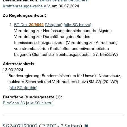
Kraftfahrzeuggewerbe e.V.
am
30.07.2024
Zu Regelungsentwurf:
BT-Drs.
20/9844
(
Vorgang
)
[alle SG hierzu]
Verordnung zur Neufassung der siebenunddreißigsten
Verordnung zur Durchführung des Bundes-
Immissionsschutzgesetzes - (Verordnung zur Anrechnung
von strombasierten Kraftstoffen und mitverarbeiteten
biogenen Ölen auf die Treibhausgasquote - 37. BImSchV)
Adressatenkreis:
13.03.2024
Bundesregierung:
Bundesministerium für Umwelt, Naturschutz,
nukleare Sicherheit und Verbraucherschutz (BMUV) (20. WP)
[alle SG dorthin]
Betroffene Bundesgesetze (1):
BImSchV 36
[alle SG hierzu]
SG2407150002
(
PDF - 2 Seiten
)