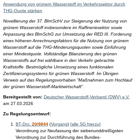
i
Anwendung von grünem Wasserstoff im Verkehrssektor durch
s
THG-Quote stärken
s
Novellierung der 37. BImSchV zur Steigerung der Nutzung von
e
grünem Wasserstoff insbesondere im Raffineriesektor sowie
Anpassung des BImSchG zur Umsetzung der RED III. Forderung
p
eines höheren Anrechnungsfaktors für die Nutzung von grünem
r
Wasserstoff auf die THG-Minderungsquoten sowie Einführung
o
einer Mindestquote. Vollständige Bilanzierung des grünen
Wasserstoffs auf frei wählbare in den Verkehr gebrachte
S
Kraftstoffe. Bestmögliche Umsetzung eines funktionalen
e
Zertifizierungssystems für grünen Wasserstoff. Im Übrigen
i
Verweis auf das Regelungsvorhaben "Maßnahmen zum Hochlauf
der grünen Wasserstoff-Marktwirtschaft".
t
Bereitgestellt von:
Deutscher Wasserstoff-Verband (DWV) e.V.
e
am
27.03.2026
Zu Regelungsentwurf:
BT-Drs.
20/9844
(
Vorgang
)
[alle SG hierzu]
Verordnung zur Neufassung der siebenunddreißigsten
Verordnung zur Durchführung des Bundes-