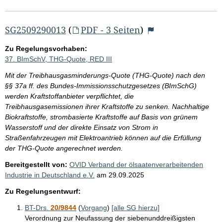
SG2509290013
(
PDF - 3 Seiten
)
Zu Regelungsvorhaben:
37. BImSchV, THG-Quote, RED III
Mit der Treibhausgasminderungs-Quote (THG-Quote) nach den
§§ 37a ff. des Bundes-Immissionsschutzgesetzes (BImSchG)
werden Kraftstoffanbieter verpflichtet, die
Treibhausgasemissionen ihrer Kraftstoffe zu senken. Nachhaltige
Biokraftstoffe, strombasierte Kraftstoffe auf Basis von grünem
Wasserstoff und der direkte Einsatz von Strom in
Straßenfahrzeugen mit Elektroantrieb können auf die Erfüllung
der THG-Quote angerechnet werden.
Bereitgestellt von:
OVID Verband der ölsaatenverarbeitenden
Industrie in Deutschland e.V.
am
29.09.2025
Zu Regelungsentwurf:
BT-Drs.
20/9844
(
Vorgang
)
[alle SG hierzu]
Verordnung zur Neufassung der siebenunddreißigsten