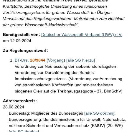
Kraftstoffe. Bestmögliche Umsetzung eines funktionalen
Zertifizierungssystems für grünen Wasserstoff. Im Übrigen
Verweis auf das Regelungsvorhaben "Maßnahmen zum Hochlauf
der grünen Wasserstoff-Marktwirtschaft".
Bereitgestellt von:
Deutscher Wasserstoff-Verband (DWV) e.V.
am
12.09.2024
Zu Regelungsentwurf:
BT-Drs.
20/9844
(
Vorgang
)
[alle SG hierzu]
Verordnung zur Neufassung der siebenunddreißigsten
Verordnung zur Durchführung des Bundes-
Immissionsschutzgesetzes - (Verordnung zur Anrechnung
von strombasierten Kraftstoffen und mitverarbeiteten
biogenen Ölen auf die Treibhausgasquote - 37. BImSchV)
Adressatenkreis:
28.08.2024
Bundestag:
Mitglieder des Bundestages
[alle SG dorthin]
;
Bundesregierung:
Bundesministerium für Umwelt, Naturschutz,
nukleare Sicherheit und Verbraucherschutz (BMUV) (20. WP)
[alle SG dorthin]