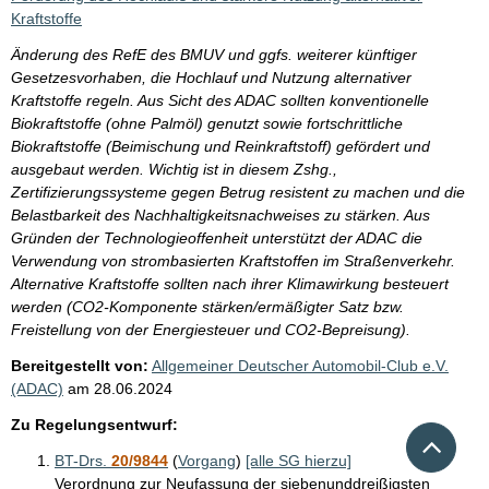
Kraftstoffe
Änderung des RefE des BMUV und ggfs. weiterer künftiger
Gesetzesvorhaben, die Hochlauf und Nutzung alternativer
Kraftstoffe regeln. Aus Sicht des ADAC sollten konventionelle
Biokraftstoffe (ohne Palmöl) genutzt sowie fortschrittliche
Biokraftstoffe (Beimischung und Reinkraftstoff) gefördert und
ausgebaut werden. Wichtig ist in diesem Zshg.,
Zertifizierungssysteme gegen Betrug resistent zu machen und die
Belastbarkeit des Nachhaltigkeitsnachweises zu stärken. Aus
Gründen der Technologieoffenheit unterstützt der ADAC die
Verwendung von strombasierten Kraftstoffen im Straßenverkehr.
Alternative Kraftstoffe sollten nach ihrer Klimawirkung besteuert
werden (CO2-Komponente stärken/ermäßigter Satz bzw.
Freistellung von der Energiesteuer und CO2-Bepreisung).
Bereitgestellt von:
Allgemeiner Deutscher Automobil-Club e.V.
(ADAC)
am
28.06.2024
Zu Regelungsentwurf:
Nach 
BT-Drs.
20/9844
(
Vorgang
)
[alle SG hierzu]
Verordnung zur Neufassung der siebenunddreißigsten