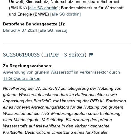
Umwelt, Klimaschutz, Naturschutz und nukleare Sicherheit
(BMUKN)
[alle SG dorthin]
;
Bundesministerium für Wirtschaft
und Energie (BMWE)
[alle SG dorthin]
Betroffene Bundesgesetze (1):
BImSchV 37 2024
[alle SG hierzu]
SG2506190035
(
PDF - 3 Seiten
)
Zu Regelungsvorhaben:
Anwendung von grünem Wasserstoff im Verkehrssektor durch
THG-Quote stärken
Novellierung der 37. BImSchV zur Steigerung der Nutzung von
grünem Wasserstoff insbesondere im Raffineriesektor sowie
Anpassung des BImSchG zur Umsetzung der RED III. Forderung
eines höheren Anrechnungsfaktors für die Nutzung von grünem
Wasserstoff auf die THG-Minderungsquoten sowie Einführung
einer Mindestquote. Vollständige Bilanzierung des grünen
Wasserstoffs auf frei wählbare in den Verkehr gebrachte
Kraftstoffe. Bestmögliche Umsetzung eines funktionalen