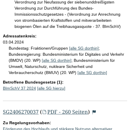
Verordnung zur Neufassung der siebenunddreißigsten
Verordnung zur Durchführung des Bundes-
Immissionsschutzgesetzes - (Verordnung zur Anrechnung
von strombasierten Kraftstoffen und mitverarbeiteten
biogenen Ölen auf die Treibhausgasquote - 37. BImSchV)
Adressatenkreis:
03.04.2024
Bundestag:
Fraktionen/Gruppen
[alle SG dorthin]
;
Bundesregierung:
Bundesministerium für Digitales und Verkehr
(BMDV) (20. WP)
[alle SG dorthin]
;
Bundesministerium für
Umwelt, Naturschutz, nukleare Sicherheit und
Verbraucherschutz (BMUV) (20. WP)
[alle SG dorthin]
Betroffene Bundesgesetze (1):
BImSchV 37 2024
[alle SG hierzu]
SG2406270037
(
PDF - 260 Seiten
)
Zu Regelungsvorhaben:
Förderung des Hochlaufs und stärkere Nutzung alternativer