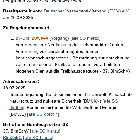
der grünen Wasserstoff-Marktwirtschaft".
Bereitgestellt von:
Deutscher Wasserstoff-Verband (DWV) e.V.
am
26.09.2025
Zu Regelungsentwurf:
BT-Drs.
20/9844
(
Vorgang
)
[alle SG hierzu]
Verordnung zur Neufassung der siebenunddreißigsten
Verordnung zur Durchführung des Bundes-
Immissionsschutzgesetzes - (Verordnung zur Anrechnung
von strombasierten Kraftstoffen und mitverarbeiteten
biogenen Ölen auf die Treibhausgasquote - 37. BImSchV)
Adressatenkreis:
18.07.2025
Bundesregierung:
Bundesministerium für Umwelt, Klimaschutz,
Naturschutz und nukleare Sicherheit (BMUKN)
[alle SG
dorthin]
;
Bundesministerium für Wirtschaft und Energie
(BMWE)
[alle SG dorthin]
Betroffene Bundesgesetze (3):
37. BImSchV
[alle SG hierzu]
BImSchG
[alle SG hierzu]