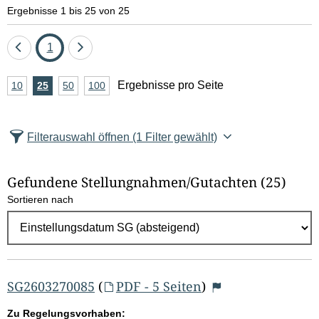
e
Ergebnisse 1 bis 25 von 25
l
Eine
Seite
Eine
1
d
Seite
Seite
A
Ergebnisse pro Seite
10
Ergebnisse
25
Ergebnisse
50
Ergebnisse
100
Ergebnisse
zurück
vor
l
n
pro
pro
pro
pro
Seite
Seite
Seite
Seite
z
ö
Filterauswahl öffnen
(1 Filter gewählt)
a
s
h
Gefundene Stellungnahmen/⁠Gutachten
(25)
c
l
Sortieren nach
E
h
r
e
g
e
n
b
SG2603270085
(
PDF - 5 Seiten
)
n
Zu Regelungsvorhaben: