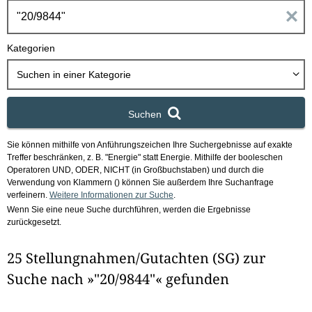
h
E
b
o
i
Kategorien
x
n
Suchen in
einer Kategorie
g
Suchen
a
Sie können mithilfe von Anführungszeichen Ihre Suchergebnisse auf exakte
b
Treffer beschränken, z. B. "Energie" statt Energie.
Mithilfe der booleschen
Operatoren UND, ODER, NICHT (in Großbuchstaben) und durch die
e
Verwendung von Klammern () können Sie außerdem Ihre Suchanfrage
verfeinern.
Weitere Informationen zur Suche
.
Wenn Sie eine neue Suche durchführen, werden die Ergebnisse
n
zurückgesetzt.
i
25 Stellungnahmen/Gutachten (SG) zur
m
Suche nach »"20/9844"« gefunden
F