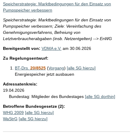
i
Speicherstrategie: Marktbedingungen für den Einsatz von
s
Pumpspeicher verbessern
s
Speicherstrategie: Marktbedingungen für den Einsatz von
e
Pumpspeicher verbessern; Ziele: Vereinfachung des
Genehmigungsverfahrens, Befreiung von
p
Letztverbraucherabgaben (insb. Netzentgelten) --> EnWG
r
Bereitgestellt von:
VDMA e.V.
am
30.06.2026
o
Zu Regelungsentwurf:
S
e
BT-Drs.
20/8525
(
Vorgang
)
[alle SG hierzu]
Energiespeicher jetzt ausbauen
i
t
Adressatenkreis:
19.04.2026
e
Bundestag:
Mitglieder des Bundestages
[alle SG dorthin]
Betroffene Bundesgesetze (2):
WHG 2009
[alle SG hierzu]
WaStrG
[alle SG hierzu]