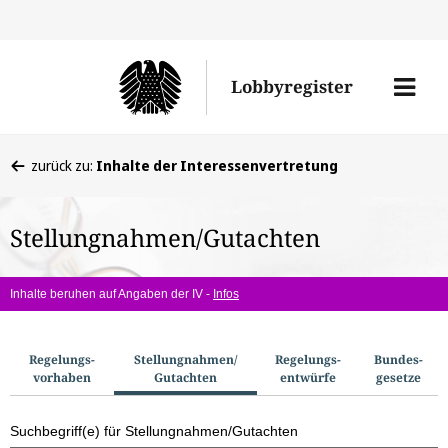
Direkt
Direk
zu
zum
Men
Lobbyregister
den
Inhal
öffne
Sucherge
Sie
zurück zu:
Inhalte der Interessenvertretung
befinden
sich
Stellungnahmen/Gutachten
hier:
Inhalte beruhen auf Angaben der IV -
Infos
S
Regelungs­
Stellungnahmen/​
Regelungs­
Bundes­
vorhaben
Gutachten
entwürfe
gesetze
u
c
Suchbegriff(e) für Stellungnahmen/Gutachten