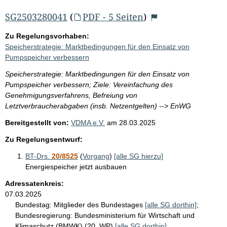
SG2503280041
(
PDF - 5 Seiten
)
Zu Regelungsvorhaben:
Speicherstrategie: Marktbedingungen für den Einsatz von
Pumpspeicher verbessern
Speicherstrategie: Marktbedingungen für den Einsatz von
Pumpspeicher verbessern; Ziele: Vereinfachung des
Genehmigungsverfahrens, Befreiung von
Letztverbraucherabgaben (insb. Netzentgelten) --> EnWG
Bereitgestellt von:
VDMA e.V.
am
28.03.2025
Zu Regelungsentwurf:
BT-Drs.
20/8525
(
Vorgang
)
[alle SG hierzu]
Energiespeicher jetzt ausbauen
Adressatenkreis:
07.03.2025
Bundestag:
Mitglieder des Bundestages
[alle SG dorthin]
;
Bundesregierung:
Bundesministerium für Wirtschaft und
Klimaschutz (BMWK) (20. WP)
[alle SG dorthin]