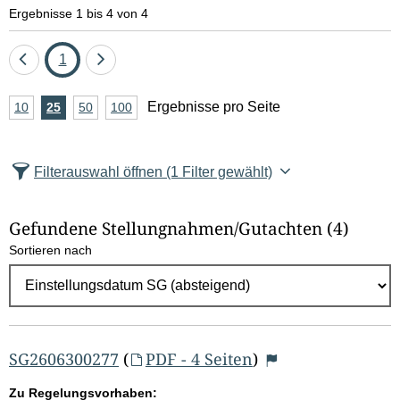
e
Ergebnisse 1 bis 4 von 4
l
Eine
Seite
Eine
1
d
Seite
Seite
A
Ergebnisse pro Seite
10
Ergebnisse
25
Ergebnisse
50
Ergebnisse
100
Ergebnisse
zurück
vor
l
n
pro
pro
pro
pro
Seite
Seite
Seite
Seite
z
ö
Filterauswahl öffnen
(1 Filter gewählt)
a
s
h
Gefundene Stellungnahmen/⁠Gutachten
(4)
c
l
Sortieren nach
E
h
r
e
g
e
n
b
SG2606300277
(
PDF - 4 Seiten
)
n
Zu Regelungsvorhaben: