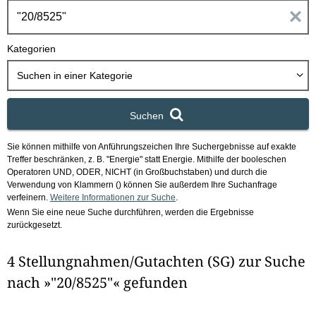
h
E
b
o
i
Kategorien
x
n
Suchen in
einer Kategorie
g
Suchen
a
Sie können mithilfe von Anführungszeichen Ihre Suchergebnisse auf exakte
b
Treffer beschränken, z. B. "Energie" statt Energie.
Mithilfe der booleschen
Operatoren UND, ODER, NICHT (in Großbuchstaben) und durch die
e
Verwendung von Klammern () können Sie außerdem Ihre Suchanfrage
verfeinern.
Weitere Informationen zur Suche
.
Wenn Sie eine neue Suche durchführen, werden die Ergebnisse
n
zurückgesetzt.
i
4 Stellungnahmen/Gutachten (SG) zur Suche
m
nach »"20/8525"« gefunden
F