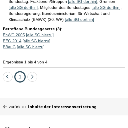
Bundestag:
Fraktionen/Gruppen
[alle SG dorthin]
;
Gremien
[alle SG dorthin]
;
Mitglieder des Bundestages
[alle SG dorthin]
;
Bundesregierung:
Bundesministerium für Wirtschaft und
Klimaschutz (BMWK) (20. WP)
[alle SG dorthin]
Betroffene Bundesgesetze (3):
EnWG 2005
[alle SG hierzu]
EEG 2014
[alle SG hierzu]
BBauG
[alle SG hierzu]
Ergebnisse 1 bis 4 von 4
Eine
Seite
Eine
1
Seite
Seite
zurück
vor
Sie
zurück zu:
Inhalte der Interessenvertretung
befinden
sich
hier: