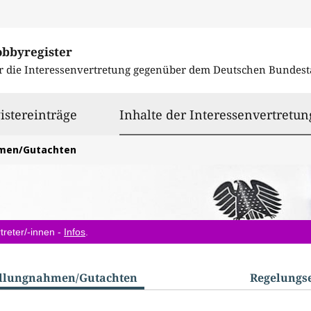
obbyregister
r die Interessenvertretung gegenüber dem
Deutschen Bundest
istereinträge
Inhalte der Interessenvertretun
hmen/Gutachten
treter/-innen -
Infos
.
ellungnahmen/​Gutachten
Regelungs