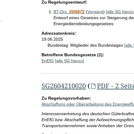
Zu Regelungsentwurf:
BT-Drs.
20/6872
(
Vorgang
)
[alle SG hierzu
Entwurf eines Gesetzes zur Steigerung de
Energiedienstleistungsgesetzes
Adressatenkreis:
19.06.2025
Bundestag:
Mitglieder des Bundestages
[alle
Betroffene Bundesgesetze (1):
EnEfG
[alle SG hierzu]
SG2604210020
(
PDF - 2 Seit
Zu Regelungsvorhaben:
Abschaffung oder Überarbeitung des Energieeffi
Interessenvertretung des deutschen Güterkraftv
EnEfG bzw. Abschaffung der Aufzeichnungspflicht
Transportunternehmen sowie Anheben der Gren