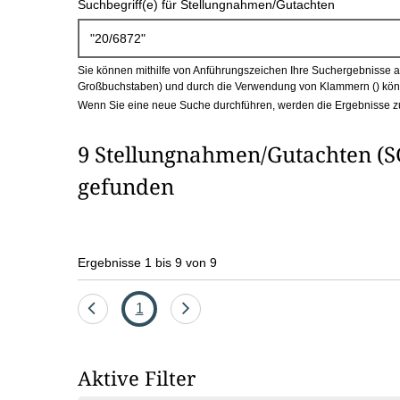
Suchbegriff(e) für Stellungnahmen/Gutachten
c
h
Sie können mithilfe von Anführungszeichen Ihre Suchergebnisse auf
b
Großbuchstaben) und durch die Verwendung von Klammern () könn
Wenn Sie eine neue Suche durchführen, werden die Ergebnisse z
o
9 Stellungnahmen/Gutachten (SG
x
gefunden
Ergebnisse 1 bis 9 von 9
Eine
Seite
Eine
1
Seite
Seite
zurück
vor
Aktive Filter