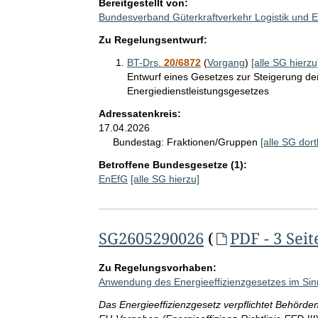
Bereitgestellt von:
Bundesverband Güterkraftverkehr Logistik und E
Zu Regelungsentwurf:
BT-Drs.
20/6872
(
Vorgang
)
[alle SG hierzu
Entwurf eines Gesetzes zur Steigerung de
Energiedienstleistungsgesetzes
Adressatenkreis:
17.04.2026
Bundestag:
Fraktionen/Gruppen
[alle SG dort
Betroffene Bundesgesetze (1):
EnEfG
[alle SG hierzu]
SG2605290026
(
PDF - 3 Seit
Zu Regelungsvorhaben:
Anwendung des Energieeffizienzgesetzes im Sin
Das Energieeffizienzgesetz verpflichtet Behör