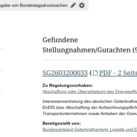
l
ngabe von Bundestagsdrucksachen
d
l
ö
Gefundene
s
Stellungnahmen/⁠Gutachten
(
c
h
SG2603200033
(
PDF - 2 Seit
e
n
Zu Regelungsvorhaben:
Abschaffung oder Überarbeitung des Energieeffi
Interessenvertretung des deutschen Güterkraftv
EnEfG bzw. Abschaffung der Aufzeichnungspflicht
Transportunternehmen sowie Anheben der Gren
Bereitgestellt von:
Bundesverband Güterkraftverkehr Logistik und E