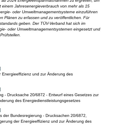
II) ab 2024 Energieeinsparmaßnahmen zu ergreifen, um
t einem Jahresenergieverbrauch von mehr als 15
n, Energie- oder Umweltmanagementsysteme einzuführen
n Plänen zu erfassen und zu veröffentlichen. Für
nzstandards geben. Der TÜV-Verband hat sich im
ergie- oder Umweltmanagementsystemen eingesetzt und
rüfstellen.
e
]
r Energieeffizienz und zur Änderung des
]
g - Drucksache 20/6872 - Entwurf eines Gesetzes zur
Änderung des Energiedienstleistungsgesetzes
]
fs der Bundesregierung - Drucksachen 20/6872,
igerung der Energieeffizienz und zur Änderung des