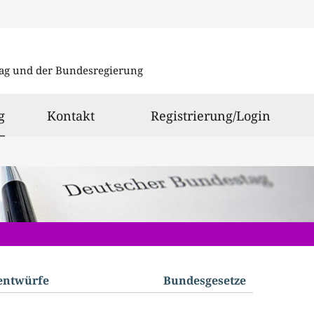
Direkt
Direkt
zu
zum
ag und der Bundesregierung
den
Inhalt
Suchergeb
ausgewählt
g
Kontakt
Registrierung/Login
­entwürfe
Bundes­gesetze