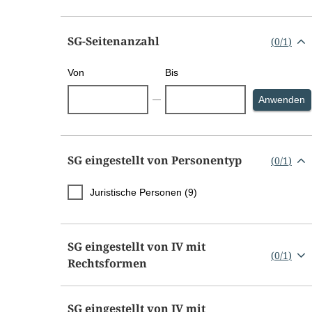
SG-Seitenanzahl
(
0
/
1
)
Von
Bis
S
Anwenden
SG eingestellt von Personentyp
(
0
/
1
)
Juristische Personen (9)
SG eingestellt von IV mit
(
0
/
1
)
Rechtsformen
SG eingestellt von IV mit