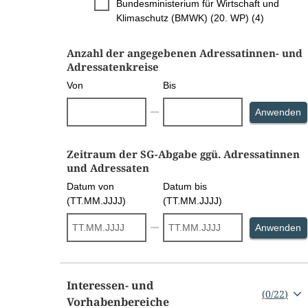
Bundesministerium für Wirtschaft und
Klimaschutz (BMWK) (20. WP) (4)
Anzahl der angegebenen Adressatinnen- und
Adressatenkreise
Von
Bis
S
Anwenden
Zeitraum der SG-Abgabe ggü. Adressatinnen
und Adressaten
Datum von
Datum bis
(TT.MM.JJJJ)
(TT.MM.JJJJ)
S
Anwenden
Interessen- und
(
0
/
22
)
Vorhabenbereiche