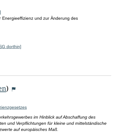
r
o
]
r Energieeffizienz und zur Änderung des
S
e
i
 SG dorthin]
t
e
en
)
zienzgesetzes
erkehrsgewerbes im Hinblick auf Abschaffung des
en und Verpflichtungen für kleine und mittelständische
zwerte auf europäisches Maß.