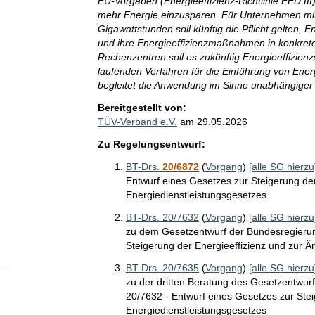
EU-Vorgaben (Energieeffizienz-Richtlinie EED I
mehr Energie einzusparen. Für Unternehmen mi
Gigawattstunden soll künftig die Pflicht gelte
und ihre Energieeffizienzmaßnahmen in konkrete
Rechenzentren soll es zukünftig Energieeffizie
laufenden Verfahren für die Einführung von En
begleitet die Anwendung im Sinne unabhängiger P
Bereitgestellt von:
elektion Anzahl der angegebenen Adressatinnen- und Adressatenkreis
TÜV-Verband e.V.
am
29.05.2026
Zu Regelungsentwurf:
BT-Drs.
20/6872
(
Vorgang
)
[alle SG hierzu
Entwurf eines Gesetzes zur Steigerung de
Energiedienstleistungsgesetzes
BT-Drs. 20/7632
(
Vorgang
)
[alle SG hierzu
zu dem Gesetzentwurf der Bundesregierun
elektion Zeitraum der SG-Abgabe ggü. Adressatinnen und Adressaten
Steigerung der Energieeffizienz und zur 
BT-Drs. 20/7635
(
Vorgang
)
[alle SG hierzu
zu der dritten Beratung des Gesetzentwur
20/7632 - Entwurf eines Gesetzes zur Ste
Energiedienstleistungsgesetzes