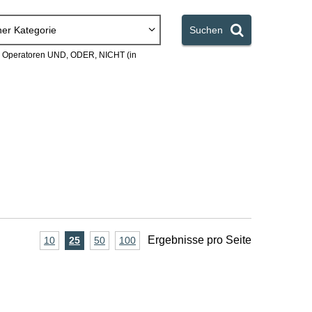
ner Kategorie
Suchen
en Operatoren UND, ODER, NICHT (in
A
Ergebnisse pro Seite
10
Ergebnisse
25
Ergebnisse
50
Ergebnisse
100
Ergebnisse
pro
pro
pro
pro
n
Seite
Seite
Seite
Seite
z
a