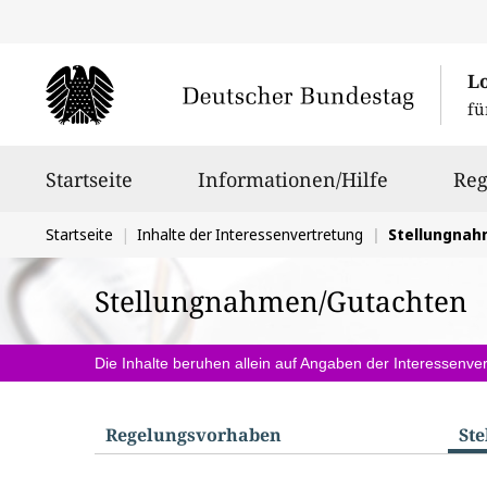
L
fü
Hauptnavigation
Startseite
Informationen/Hilfe
Reg
Sie
Startseite
Inhalte der Interessenvertretung
Stellungna
befinden
Stellungnahmen/Gutachten
sich
hier:
Die Inhalte beruhen allein auf Angaben der Interessenver
Regelungs­vorhaben
St
S
u