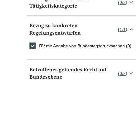
(
0
/
3
)
Tätigkeitskategorie
Bezug zu konkreten
(
1
/
1
)
Regelungsentwürfen
RV mit Angabe von Bundestagsdrucksachen (9)
Betroffenes geltendes Recht auf
(
0
/
2
)
Bundesebene