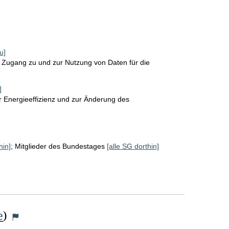
u]
 Zugang zu und zur Nutzung von Daten für die
]
r Energieeffizienz und zur Änderung des
hin]
;
Mitglieder des Bundestages
[alle SG dorthin]
e
)