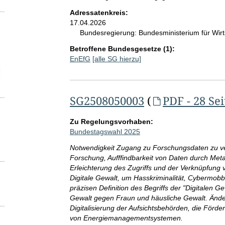
Adressatenkreis:
17.04.2026
Bundesregierung:
Bundesministerium für Wi
Betroffene Bundesgesetze (1):
EnEfG
[alle SG hierzu]
elektion SG-Seitenanzahl
SG2508050003
(
PDF - 28 Se
Zu Regelungsvorhaben:
Bundestagswahl 2025
Notwendigkeit Zugang zu Forschungsdaten zu ve
Forschung, Aufffindbarkeit von Daten durch Meta
Erleichterung des Zugriffs und der Verknüpfung
Digitale Gewalt, um Hasskriminalität, Cybermo
präzisen Definition des Begriffs der "Digitalen G
Gewalt gegen Fraun und häusliche Gewalt. Änder
Digitalisierung der Aufsichtsbehörden, die Förde
von Energiemanagementsystemen.