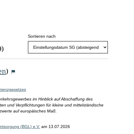
h
l
E
Sortieren nach
r
9)
g
e
b
en
)
n
i
zienzgesetzes
s
erkehrsgewerbes im Hinblick auf Abschaffung des
en und Verpflichtungen für kleine und mittelständische
s
zwerte auf europäisches Maß.
e
p
ntsorgung (BGL) e.V.
am
13.07.2026