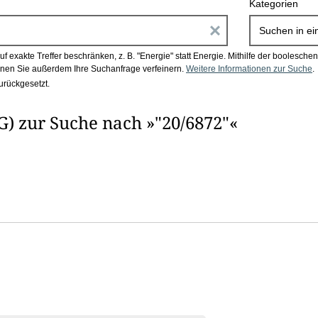
Kategorien
E
Suchen in
ei
i
 exakte Treffer beschränken, z. B. "Energie" statt Energie.
Mithilfe der boolesch
en Sie außerdem Ihre Suchanfrage verfeinern.
Weitere Informationen zur Suche
.
n
urückgesetzt.
g
) zur Suche nach »"20/6872"«
a
b
e
n
i
m
F
e