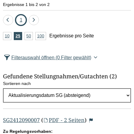
e
Ergebnisse 1 bis 2 von 2
l
Eine
Seite
Eine
1
d
Seite
Seite
A
Ergebnisse pro Seite
10
Ergebnisse
25
Ergebnisse
50
Ergebnisse
100
Ergebnisse
zurück
vor
l
n
pro
pro
pro
pro
Seite
Seite
Seite
Seite
z
ö
Filterauswahl öffnen
(0 Filter gewählt)
a
s
h
Gefundene Stellungnahmen/⁠Gutachten
(2)
c
l
Sortieren nach
E
h
r
e
g
e
n
b
SG2412090007
(
PDF - 2 Seiten
)
n
Zu Regelungsvorhaben: