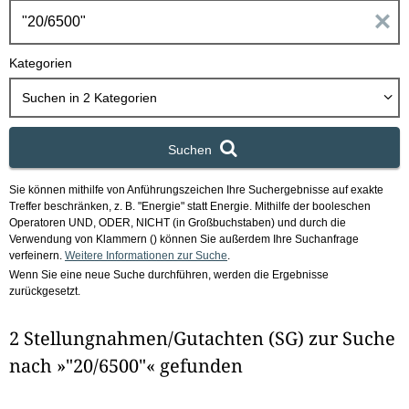
h
E
b
o
i
Kategorien
x
n
Suchen in
2
Kategorien
g
Suchen
a
Sie können mithilfe von Anführungszeichen Ihre Suchergebnisse auf exakte
b
Treffer beschränken, z. B. "Energie" statt Energie.
Mithilfe der booleschen
Operatoren UND, ODER, NICHT (in Großbuchstaben) und durch die
e
Verwendung von Klammern () können Sie außerdem Ihre Suchanfrage
verfeinern.
Weitere Informationen zur Suche
.
Wenn Sie eine neue Suche durchführen, werden die Ergebnisse
n
zurückgesetzt.
i
2 Stellungnahmen/Gutachten (SG) zur Suche
m
nach »"20/6500"« gefunden
F