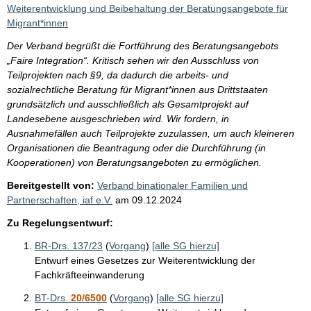
i
Weiterentwicklung und Beibehaltung der Beratungsangebote für
s
Migrant*innen
s
Der Verband begrüßt die Fortführung des Beratungsangebots
e
„Faire Integration“. Kritisch sehen wir den Ausschluss von
Teilprojekten nach §9, da dadurch die arbeits- und
p
sozialrechtliche Beratung für Migrant*innen aus Drittstaaten
r
grundsätzlich und ausschließlich als Gesamtprojekt auf
o
Landesebene ausgeschrieben wird. Wir fordern, in
Ausnahmefällen auch Teilprojekte zuzulassen, um auch kleineren
S
Organisationen die Beantragung oder die Durchführung (in
e
Kooperationen) von Beratungsangeboten zu ermöglichen.
i
Bereitgestellt von:
Verband binationaler Familien und
t
Partnerschaften, iaf e.V.
am
09.12.2024
e
Zu Regelungsentwurf:
BR-Drs. 137/23
(
Vorgang
)
[alle SG hierzu]
Entwurf eines Gesetzes zur Weiterentwicklung der
Fachkräfteeinwanderung
BT-Drs.
20/6500
(
Vorgang
)
[alle SG hierzu]