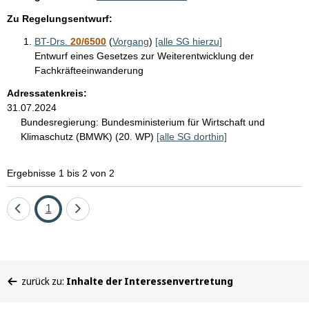
Zu Regelungsentwurf:
BT-Drs.
20/6500
(
Vorgang
)
[alle SG hierzu]
Entwurf eines Gesetzes zur Weiterentwicklung der
Fachkräfteeinwanderung
Adressatenkreis:
31.07.2024
Bundesregierung:
Bundesministerium für Wirtschaft und
Klimaschutz (BMWK) (20. WP)
[alle SG dorthin]
Ergebnisse 1 bis 2 von 2
Eine
Seite
Eine
1
Seite
Seite
zurück
vor
Sie
zurück zu:
Inhalte der Interessenvertretung
befinden
sich