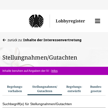
Direkt
Direk
zu
zum
Men
Lobbyregister
den
Inhal
öffne
Sucherge
Sie
zurück zu:
Inhalte der Interessenvertretung
befinden
sich
Stellungnahmen/Gutachten
hier:
Inhalte beruhen auf Angaben der IV -
Infos
S
Regelungs­
Stellungnahmen/​
Regelungs­
Bundes­
vorhaben
Gutachten
entwürfe
gesetze
u
c
Suchbegriff(e) für Stellungnahmen/Gutachten