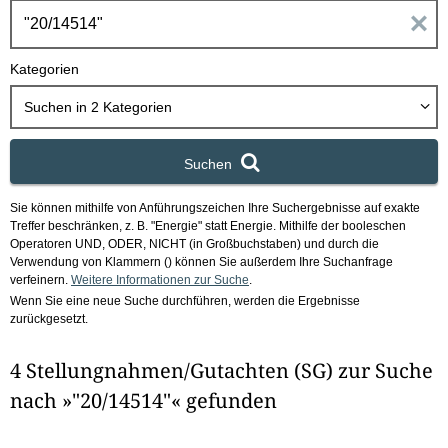
h
E
b
o
i
Kategorien
x
n
Suchen in
2
Kategorien
g
Suchen
a
Sie können mithilfe von Anführungszeichen Ihre Suchergebnisse auf exakte
b
Treffer beschränken, z. B. "Energie" statt Energie.
Mithilfe der booleschen
Operatoren UND, ODER, NICHT (in Großbuchstaben) und durch die
e
Verwendung von Klammern () können Sie außerdem Ihre Suchanfrage
verfeinern.
Weitere Informationen zur Suche
.
Wenn Sie eine neue Suche durchführen, werden die Ergebnisse
n
zurückgesetzt.
i
4 Stellungnahmen/Gutachten (SG) zur Suche
m
nach »"20/14514"« gefunden
F