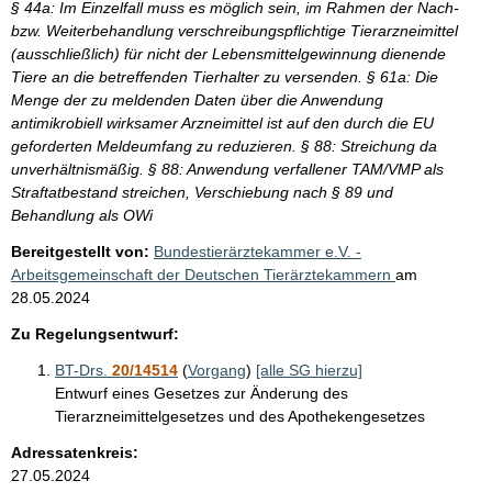
§ 44a: Im Einzelfall muss es möglich sein, im Rahmen der Nach-
bzw. Weiterbehandlung verschreibungspflichtige Tierarzneimittel
(ausschließlich) für nicht der Lebensmittelgewinnung dienende
Tiere an die betreffenden Tierhalter zu versenden. § 61a: Die
Menge der zu meldenden Daten über die Anwendung
antimikrobiell wirksamer Arzneimittel ist auf den durch die EU
geforderten Meldeumfang zu reduzieren. § 88: Streichung da
unverhältnismäßig. § 88: Anwendung verfallener TAM/VMP als
Straftatbestand streichen, Verschiebung nach § 89 und
Behandlung als OWi
Bereitgestellt von:
Bundestierärztekammer e.V. -
Arbeitsgemeinschaft der Deutschen Tierärztekammern
am
28.05.2024
Zu Regelungsentwurf:
BT-Drs.
20/14514
(
Vorgang
)
[alle SG hierzu]
Entwurf eines Gesetzes zur Änderung des
Tierarzneimittelgesetzes und des Apothekengesetzes
Adressatenkreis:
27.05.2024