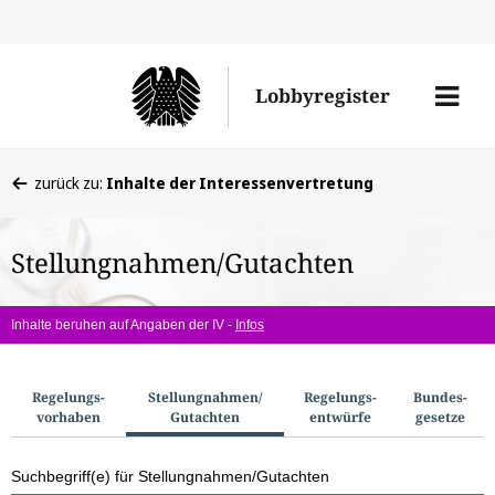
Direkt
Direk
zu
zum
Men
Lobbyregister
den
Inhal
öffne
Sucherge
Sie
zurück zu:
Inhalte der Interessenvertretung
befinden
sich
Stellungnahmen/Gutachten
hier:
Inhalte beruhen auf Angaben der IV -
Infos
S
Regelungs­
Stellungnahmen/​
Regelungs­
Bundes­
vorhaben
Gutachten
entwürfe
gesetze
u
c
Suchbegriff(e) für Stellungnahmen/Gutachten