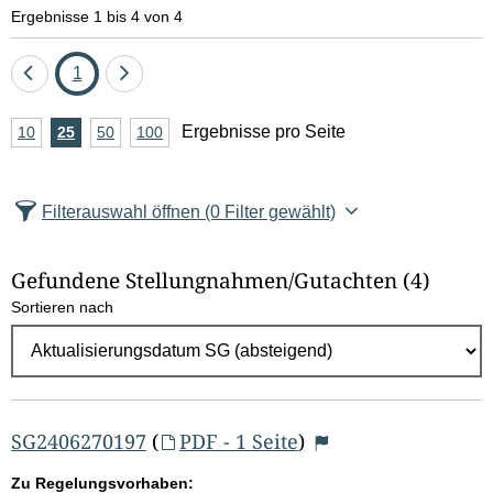
e
Ergebnisse 1 bis 4 von 4
l
Eine
Seite
Eine
1
d
Seite
Seite
A
Ergebnisse pro Seite
10
Ergebnisse
25
Ergebnisse
50
Ergebnisse
100
Ergebnisse
zurück
vor
l
n
pro
pro
pro
pro
Seite
Seite
Seite
Seite
z
ö
Filterauswahl öffnen
(0 Filter gewählt)
a
s
h
Gefundene Stellungnahmen/⁠Gutachten
(4)
c
l
Sortieren nach
E
h
r
e
g
e
n
b
SG2406270197
(
PDF - 1 Seite
)
n
Zu Regelungsvorhaben: