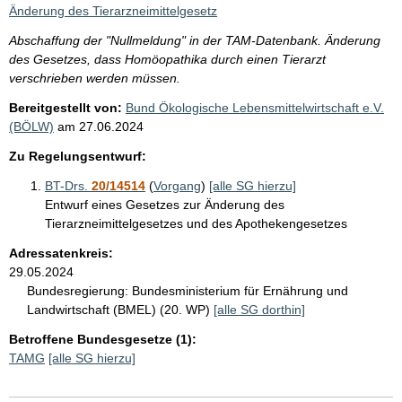
i
Änderung des Tierarzneimittelgesetz
s
Abschaffung der "Nullmeldung" in der TAM-Datenbank. Änderung
s
des Gesetzes, dass Homöopathika durch einen Tierarzt
e
verschrieben werden müssen.
p
Bereitgestellt von:
Bund Ökologische Lebensmittelwirtschaft e.V.
(BÖLW)
am
27.06.2024
r
o
Zu Regelungsentwurf:
S
BT-Drs.
20/14514
(
Vorgang
)
[alle SG hierzu]
e
Entwurf eines Gesetzes zur Änderung des
Tierarzneimittelgesetzes und des Apothekengesetzes
i
Adressatenkreis:
t
29.05.2024
e
Bundesregierung:
Bundesministerium für Ernährung und
Landwirtschaft (BMEL) (20. WP)
[alle SG dorthin]
Betroffene Bundesgesetze (1):
TAMG
[alle SG hierzu]