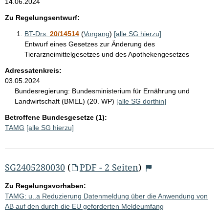
14.06.2024
Zu Regelungsentwurf:
BT-Drs.
20/14514
(
Vorgang
)
[alle SG hierzu]
Entwurf eines Gesetzes zur Änderung des
Tierarzneimittelgesetzes und des Apothekengesetzes
Adressatenkreis:
03.05.2024
Bundesregierung:
Bundesministerium für Ernährung und
Landwirtschaft (BMEL) (20. WP)
[alle SG dorthin]
Betroffene Bundesgesetze (1):
TAMG
[alle SG hierzu]
SG2405280030
(
PDF - 2 Seiten
)
Zu Regelungsvorhaben:
TAMG: u..a Reduzierung Datenmeldung über die Anwendung von
AB auf den durch die EU geforderten Meldeumfang