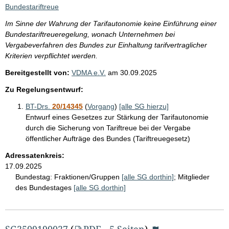
i
Bundestariftreue
s
Im Sinne der Wahrung der Tarifautonomie keine Einführung einer
s
Bundestariftreueregelung, wonach Unternehmen bei
e
Vergabeverfahren des Bundes zur Einhaltung tarifvertraglicher
Kriterien verpflichtet werden.
p
Bereitgestellt von:
VDMA e.V.
am
30.09.2025
r
o
Zu Regelungsentwurf:
S
BT-Drs.
20/14345
(
Vorgang
)
[alle SG hierzu]
e
Entwurf eines Gesetzes zur Stärkung der Tarifautonomie
durch die Sicherung von Tariftreue bei der Vergabe
i
öffentlicher Aufträge des Bundes (Tariftreuegesetz)
t
Adressatenkreis:
e
17.09.2025
Bundestag:
Fraktionen/Gruppen
[alle SG dorthin]
;
Mitglieder
des Bundestages
[alle SG dorthin]
SG2509190027
(
PDF - 5 Seiten
)