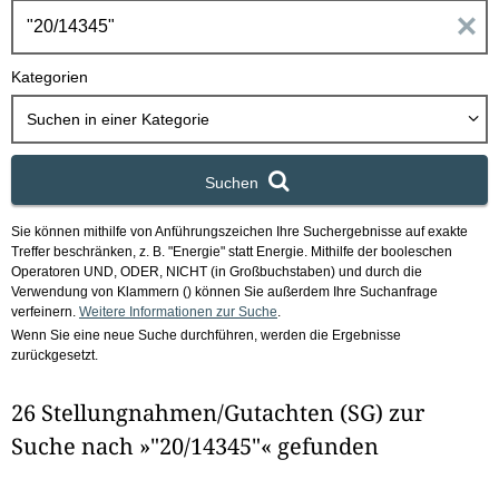
h
E
b
o
i
Kategorien
x
n
Suchen in
einer Kategorie
g
Suchen
a
Sie können mithilfe von Anführungszeichen Ihre Suchergebnisse auf exakte
b
Treffer beschränken, z. B. "Energie" statt Energie.
Mithilfe der booleschen
Operatoren UND, ODER, NICHT (in Großbuchstaben) und durch die
e
Verwendung von Klammern () können Sie außerdem Ihre Suchanfrage
verfeinern.
Weitere Informationen zur Suche
.
Wenn Sie eine neue Suche durchführen, werden die Ergebnisse
n
zurückgesetzt.
i
26 Stellungnahmen/Gutachten (SG) zur
m
Suche nach »"20/14345"« gefunden
F