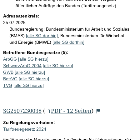
öffentlicher Aufträge des Bundes (Tariftreuegesetz)
Adressatenkreis:
25.07.2025
Bundesregierung:
Bundesministerium für Arbeit und Soziales
(BMAS)
[alle SG dorthin]
;
Bundesministerium für Wirtschaft
und Energie (BMWE)
[alle SG dorthin]
Betroffene Bundesgesetze (5):
ArbGG
[alle SG hierzu]
SchwarzArbG 2004
[alle SG hierzu]
GWB
[alle SG hierzu]
BetrVG
[alle SG hierzu]
TVG
[alle SG hierzu]
SG2507230038
(
PDF - 12 Seiten
)
Zu Regelungsvorhaben:
Tariftreuegesetz 2024
Einführung der Vorgabe einer Tarifbindung für Unternehmen, die