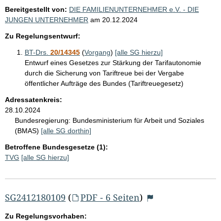
Bereitgestellt von:
DIE FAMILIENUNTERNEHMER e.V. - DIE
JUNGEN UNTERNEHMER
am
20.12.2024
Zu Regelungsentwurf:
BT-Drs.
20/14345
(
Vorgang
)
[alle SG hierzu]
Entwurf eines Gesetzes zur Stärkung der Tarifautonomie
durch die Sicherung von Tariftreue bei der Vergabe
öffentlicher Aufträge des Bundes (Tariftreuegesetz)
Adressatenkreis:
28.10.2024
Bundesregierung:
Bundesministerium für Arbeit und Soziales
(BMAS)
[alle SG dorthin]
Betroffene Bundesgesetze (1):
TVG
[alle SG hierzu]
SG2412180109
(
PDF - 6 Seiten
)
Zu Regelungsvorhaben: