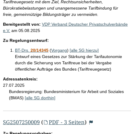
Tariftreuegesetz mit dem Ziel, Rechtsunsicherheiten,
Bürokratiebelastungen und unangemessene Tarifbindung für
freie, gemeinnützige Bildungsträger zu vermeiden.
Bereitgestellt von:
VDP Verband Deutscher Privatschulverbände
e.V.
am
05.08.2025
Zu Regelungsentwurf:
BT-Drs.
20/14345
(
Vorgang
)
[alle SG hierzu]
Entwurf eines Gesetzes zur Stärkung der Tarifautonomie
durch die Sicherung von Tariftreue bei der Vergabe
öffentlicher Aufträge des Bundes (Tariftreuegesetz)
Adressatenkreis:
27.07.2025
Bundesregierung:
Bundesministerium für Arbeit und Soziales
(BMAS)
[alle SG dorthin]
SG2507250009
(
PDF - 3 Seiten
)
Zu Regelungsvorhaben: