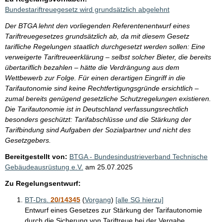
Bundestariftreuegesetz wird grundsätzlich abgelehnt
Der BTGA lehnt den vorliegenden Referentenentwurf eines
Tariftreuegesetzes grundsätzlich ab, da mit diesem Gesetz
tarifliche Regelungen staatlich durchgesetzt werden sollen: Eine
verweigerte Tariftreueerklärung – selbst solcher Bieter, die bereits
übertariflich bezahlen – hätte die Verdrängung aus dem
Wettbewerb zur Folge. Für einen derartigen Eingriff in die
Tarifautonomie sind keine Rechtfertigungsgründe ersichtlich –
zumal bereits genügend gesetzliche Schutzregelungen existieren.
Die Tarifautonomie ist in Deutschland verfassungsrechtlich
besonders geschützt: Tarifabschlüsse und die Stärkung der
Tarifbindung sind Aufgaben der Sozialpartner und nicht des
Gesetzgebers.
Bereitgestellt von:
BTGA - Bundesindustrieverband Technische
Gebäudeausrüstung e.V.
am
25.07.2025
Zu Regelungsentwurf:
BT-Drs.
20/14345
(
Vorgang
)
[alle SG hierzu]
Entwurf eines Gesetzes zur Stärkung der Tarifautonomie
durch die Sicherung von Tariftreue bei der Vergabe