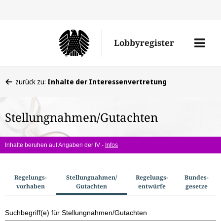
Direkt
Direk
zu
zum
Men
Lobbyregister
den
Inhal
öffne
Sucherge
Sie
zurück zu:
Inhalte der Interessenvertretung
befinden
sich
Stellungnahmen/Gutachten
hier:
Inhalte beruhen auf Angaben der IV -
Infos
S
Regelungs­
Stellungnahmen/​
Regelungs­
Bundes­
vorhaben
Gutachten
entwürfe
gesetze
u
c
Suchbegriff(e) für Stellungnahmen/Gutachten