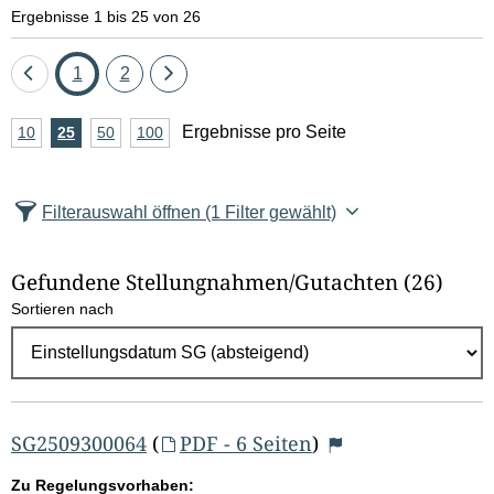
e
Ergebnisse 1 bis 25 von 26
l
Eine
Seite
Seite
Eine
1
2
d
Seite
Seite
A
Ergebnisse pro Seite
10
Ergebnisse
25
Ergebnisse
50
Ergebnisse
100
Ergebnisse
zurück
vor
l
n
pro
pro
pro
pro
Seite
Seite
Seite
Seite
z
ö
Filterauswahl öffnen
(1 Filter gewählt)
a
s
h
Gefundene Stellungnahmen/⁠Gutachten
(26)
c
l
Sortieren nach
E
h
r
e
g
e
n
b
SG2509300064
(
PDF - 6 Seiten
)
n
Zu Regelungsvorhaben: