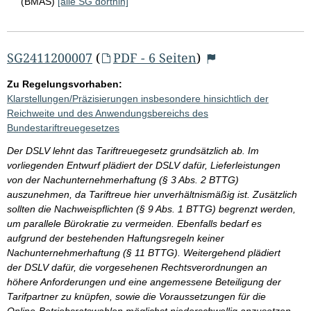
(BMAS)
[alle SG dorthin]
SG2411200007
(
PDF - 6 Seiten
)
Zu Regelungsvorhaben:
Klarstellungen/Präzisierungen insbesondere hinsichtlich der
Reichweite und des Anwendungsbereichs des
Bundestariftreuegesetzes
Der DSLV lehnt das Tariftreuegesetz grundsätzlich ab. Im
vorliegenden Entwurf plädiert der DSLV dafür, Lieferleistungen
von der Nachunternehmerhaftung (§ 3 Abs. 2 BTTG)
auszunehmen, da Tariftreue hier unverhältnismäßig ist. Zusätzlich
sollten die Nachweispflichten (§ 9 Abs. 1 BTTG) begrenzt werden,
um parallele Bürokratie zu vermeiden. Ebenfalls bedarf es
aufgrund der bestehenden Haftungsregeln keiner
Nachunternehmerhaftung (§ 11 BTTG). Weitergehend plädiert
der DSLV dafür, die vorgesehenen Rechtsverordnungen an
höhere Anforderungen und eine angemessene Beteiligung der
Tarifpartner zu knüpfen, sowie die Voraussetzungen für die
Online-Betriebsratswahlen möglichst niederschwellig anzusetzen.